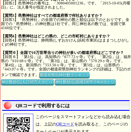
【回答2】邑勢神社の番号は、「3080405001236」です。「2015-10-05(月曜
日)」に、法人番号が指定されました。
【質問3】邑勢神社はすべての都道府県で何社ありますか？
【回答3】「邑勢神社」の全国での神社の数と順位は以下のとおりです。全
国での「邑勢神社」の神社数は1社です。同じ神社名の数では、全国で第
4166位です。
【質問4】邑勢神社はどこの県の、どこの市町村にありますか？
【回答4】邑勢神社は、静岡県(しずおかけん)浜松市東区(はままつしひがし
く)の神社です。
【質問６】全国で10万世帯当りの神社が多いの都道府県はどこですか？
【回答６】「第1位」は、高知県の『677.72ヶ寺』です。「第2位」は、福井
県の『610.68ヶ寺』です。「第3位」は、富山県の『579.29ヶ寺』です。
「第4位」は、新潟県の『553.56ヶ寺』です。「第5位」は、山形県の
『443.07ヶ寺』です。全国の都道府県別神社ランキングの詳細は、下記のボ
タンで確認できます。
都道府県別神社数ランキング
神社数順位(人口10万人当たり)
神社数順位(面積100平方Km当たり)
QRコードで利用するには
このページをスマートフォンなどから読み込む場合
は、上記の
QRコード
を読み取ると、このページの
ホームページが表示されます。