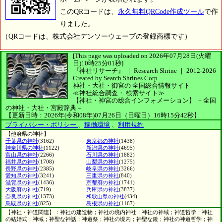
このQRコードは、
永久無料QRCode作成ツール
で作
りました。
（QRコードは、株式会社デンソーウェーブの登録商標です）
[This page was uploaded on 2026年07月28日(火曜
日)10時25分01秒]
『神社リサーチ』 ｜ Research Shrine
｜
2012-2026
Created by
Search Shrines Corp.
神社・大社・御宮の
全国総合情報サイト
≪神社統合調査・
検索サイト≫
【神社・神宮の総合インフォメーション】
－全国
の神社・大社・宮殿辞典－
【更新日時：2026年(令和08年)07月26日（日曜日）16時15分42秒】
プライバシー・ポリシー
、
稼働環境
、
利用規約
【他府県の神社】
千葉県の神社
(3162)
東京都の神社
(1438)
神奈川県の神社
(1122)
新潟県の神社
(4695)
富山県の神社
(2266)
石川県の神社
(1882)
福井県の神社
(1708)
山梨県の神社
(1275)
長野県の神社
(2385)
岐阜県の神社
(3266)
愛知県の神社
(3241)
三重県の神社
(840)
滋賀県の神社
(1436)
京都府の神社
(1741)
大阪府の神社
(719)
兵庫県の神社
(3837)
奈良県の神社
(1373)
和歌山県の神社
(434)
鳥取県の神社
(825)
島根県の神社
(1167)
【神社・神道関連】：神社の建造物；神社の境内神社；神社の神域；神道哲学；神社
の結婚式；神域；神聖な神話；神道祭；神社の境内；神聖な鏡；神社の神道哲学；神