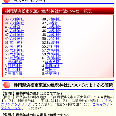
静岡県浜松市東区の邑勢神社付近の神社一覧表
39.
八柱神社
40.
八柱神社
41.
八柱神社
42.
八幡宮
43.
八幡宮
44.
八幡神社
45.
八幡神社
46.
八幡神社
47.
八幡神社
48.
八幡神社
49.
八幡神社
50.
八保神社
51.
富士神社
52.
服織神社
53.
有玉神社
55.
六社神社
56.
六所神社
57.
六所神社
58.
六所神社
59.
六所神社
60.
六所神社
61.
六所神社
1.
蒲神明宮
2.
欽命八幡...
3.
熊野神社
4.
御嶽神社
5.
后土神社
6.
荒神社
7.
三浦八幡...
8.
子安神社
静岡県浜松市東区の邑勢神社についてのよくある質問
【質問1】邑勢神社の住所はどこですか？
【回答1】邑勢神社の所在地は、「静岡県浜松市東区大島町１２４４番地の
１」です。郵便番号は、「〒431-3112」です。邑勢神社の地図は、
こちら
のリンクをクリック
してください。 地図を別窓で開くには、
こちらのリン
クをクリック
してください。
【質問2】邑勢神社の法人番号は何番ですか？