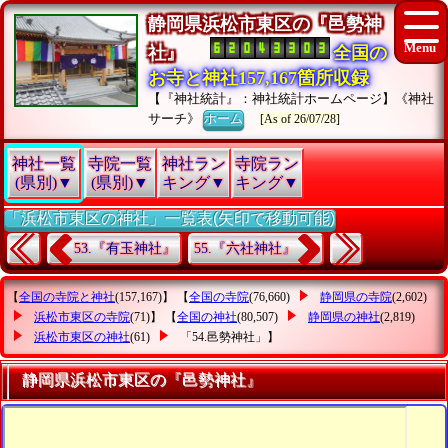
静岡県浜松市東区の『邑勢神
社』
全国の
お寺と神社157,167箇所収録
【『神社統計』：神社統計ホームページ】《神社
サーチ》
ホーム
[As of 26/07/28]
神社一覧
寺院一覧
神社ラン
寺院ラン
(県別)▼
(県別)▼
キング▼
キング▼
「浜松市東区の神社」一覧表(矢印で移動可能)
53.『有玉神社』
55.『六社神社』
【
全国の寺院と神社
(157,167)】 【
全国の寺院
(76,660)
静岡県の寺院
(2,602)
浜松市東区の寺院
(71)】 【
全国の神社
(80,507)
静岡県の神社
(2,819)
浜松市東区の神社
(61)
「54.邑勢神社」
】
静岡県浜松市東区の『邑勢神社』