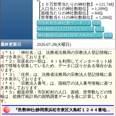
【１０万世帯当たりの神社数】＝121.74社
【人口当たりの神社数順位】＝1,209位
【面積当たりの神社数順位】＝84位
【世帯数当たりの神社数順位】＝1,206位
市区町村別神社数ランキング
別窓
神社数順位(人口10万人当たり)
別窓
神社数順位(面積100平方Km当たり)
別窓
最終更新日
2026-07-28(火曜日)
（＊１）「神社名」は、法務省法務局の宗教法人登記情報に
基づき表示しております。
（＊２）宗派名の一部は、ＡＩを利用してインターネット経
由で情報を収集しているため、データに誤りがある場合があ
ります。
（＊３）「住所」は、法務省法務局の宗教法人登記情報に基
づき表示しております。
（＊４）「宗教法人番号」は、国税庁の法人番号情報に基づ
き表示しております。
（＊５）都道府県・市区町村の人口、面積、世帯数などの情
報は、総務庁統計局の国勢調査データを基に計算していま
す。
『邑勢神社(静岡県浜松市東区大島町１２４４番地の１