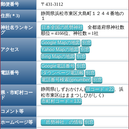
郵便番号
〒431-3112
静岡県浜松市東区大島町１２４４番地の
住所(＊3)
１
日本全国の邑勢神社
全都道府県神社数
神社名ランキン
グ
順位＝4166位、神社数＝1社
Google Mapの地図
別窓
アクセス
Yahoo Mapの地図
別窓
Bing Mapの地図
別窓
Google電話番号
別窓
電話番号
iタウンページ電話帳
別窓
電話番号検索(jpnumber)
別窓
静岡県(しずおかけん)
県コード = 22
、浜
県・市町村コー
松市東区(はままつしひがしく)
ド
市町村コード = 132
コメント等
「邑勢神社」の情報
別窓
ホームページ等