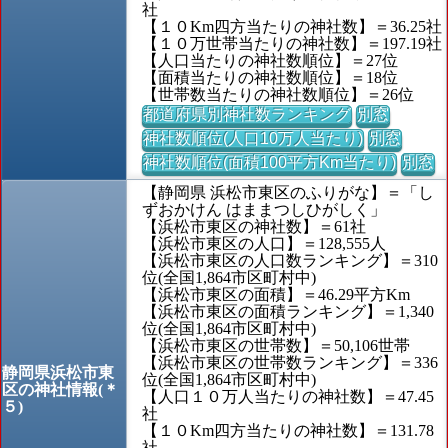
社
【１０Km四方当たりの神社数】＝36.25社
【１０万世帯当たりの神社数】＝197.19社
【人口当たりの神社数順位】＝27位
【面積当たりの神社数順位】＝18位
【世帯数当たりの神社数順位】＝26位
都道府県別神社数ランキング
別窓
神社数順位(人口10万人当たり)
別窓
神社数順位(面積100平方Km当たり)
別窓
【静岡県 浜松市東区のふりがな】＝「し
ずおかけん はままつしひがしく」
【浜松市東区の神社数】＝61社
【浜松市東区の人口】＝128,555人
【浜松市東区の人口数ランキング】＝310
位(全国1,864市区町村中)
【浜松市東区の面積】＝46.29平方Km
【浜松市東区の面積ランキング】＝1,340
位(全国1,864市区町村中)
【浜松市東区の世帯数】＝50,106世帯
【浜松市東区の世帯数ランキング】＝336
静岡県浜松市東
位(全国1,864市区町村中)
区の神社情報(＊
【人口１０万人当たりの神社数】＝47.45
５)
社
【１０Km四方当たりの神社数】＝131.78
社