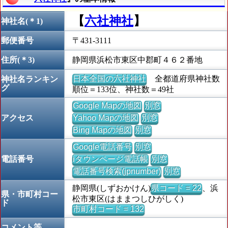
【
六社神社
】
神社名(＊1)
郵便番号
〒431-3111
住所(＊3)
静岡県浜松市東区中郡町４６２番地
日本全国の六社神社
全都道府県神社数
神社名ランキン
グ
順位＝133位、神社数＝49社
Google Mapの地図
別窓
アクセス
Yahoo Mapの地図
別窓
Bing Mapの地図
別窓
Google電話番号
別窓
電話番号
iタウンページ電話帳
別窓
電話番号検索(jpnumber)
別窓
静岡県(しずおかけん)
県コード = 22
、浜
県・市町村コー
松市東区(はままつしひがしく)
ド
市町村コード = 132
コメント等