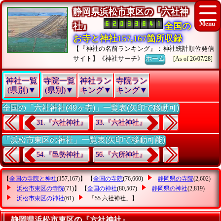
静岡県浜松市東区の『六社神
社』
全国の
お寺と神社157,167箇所収録
【『神社の名前ランキング』：神社統計順位発信
サイト】《神社サーチ》
ホーム
[As of 26/07/28]
神社一覧
寺院一覧
神社ラン
寺院ラン
(県別)▼
(県別)▼
キング▼
キング▼
全国の「六社神社(49ヶ寺)」一覧表(矢印で移動可)
31.『六社神社』
33.『六社神社』
「浜松市東区の神社」一覧表(矢印で移動可能)
54.『邑勢神社』
56.『六所神社』
【
全国の寺院と神社
(157,167)】 【
全国の寺院
(76,660)
静岡県の寺院
(2,602)
浜松市東区の寺院
(71)】 【
全国の神社
(80,507)
静岡県の神社
(2,819)
浜松市東区の神社
(61)
「55.六社神社」
】
静岡県浜松市東区の『六社神社』