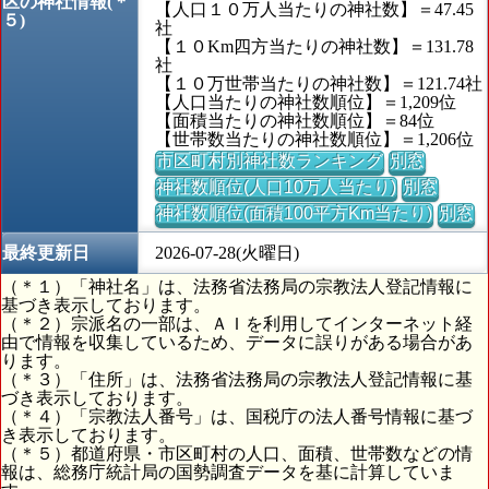
区の神社情報(＊
【人口１０万人当たりの神社数】＝47.45
５)
社
【１０Km四方当たりの神社数】＝131.78
社
【１０万世帯当たりの神社数】＝121.74社
【人口当たりの神社数順位】＝1,209位
【面積当たりの神社数順位】＝84位
【世帯数当たりの神社数順位】＝1,206位
市区町村別神社数ランキング
別窓
神社数順位(人口10万人当たり)
別窓
神社数順位(面積100平方Km当たり)
別窓
最終更新日
2026-07-28(火曜日)
（＊１）「神社名」は、法務省法務局の宗教法人登記情報に
基づき表示しております。
（＊２）宗派名の一部は、ＡＩを利用してインターネット経
由で情報を収集しているため、データに誤りがある場合があ
ります。
（＊３）「住所」は、法務省法務局の宗教法人登記情報に基
づき表示しております。
（＊４）「宗教法人番号」は、国税庁の法人番号情報に基づ
き表示しております。
（＊５）都道府県・市区町村の人口、面積、世帯数などの情
報は、総務庁統計局の国勢調査データを基に計算していま