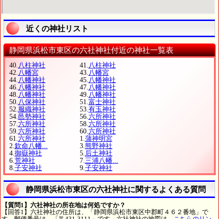
近くの神社リスト
静岡県浜松市東区の六社神社付近の神社一覧表
40.
八柱神社
41.
八柱神社
42.
八幡宮
43.
八幡宮
44.
八幡神社
45.
八幡神社
46.
八幡神社
47.
八幡神社
48.
八幡神社
49.
八幡神社
50.
八保神社
51.
富士神社
52.
服織神社
53.
有玉神社
54.
邑勢神社
56.
六所神社
57.
六所神社
58.
六所神社
59.
六所神社
60.
六所神社
61.
六所神社
1.
蒲神明宮
2.
欽命八幡...
3.
熊野神社
4.
御嶽神社
5.
后土神社
6.
荒神社
7.
三浦八幡...
8.
子安神社
9.
子安神社
静岡県浜松市東区の六社神社に関するよくある質問
【質問1】六社神社の所在地は何処ですか？
【回答1】六社神社の住所は、「静岡県浜松市東区中郡町４６２番地」で
す。郵便番号は、「〒431-3111」です。六社神社の地図は、
こちらのリン