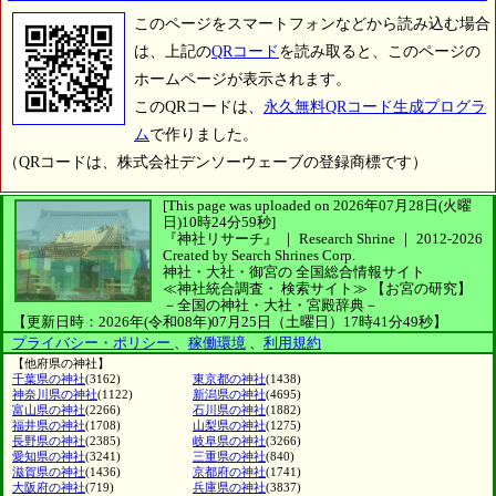
このページをスマートフォンなどから読み込む場合
は、上記の
QRコード
を読み取ると、このページの
ホームページが表示されます。
このQRコードは、
永久無料QRコード生成プログラ
ム
で作りました。
（QRコードは、株式会社デンソーウェーブの登録商標です）
[This page was uploaded on 2026年07月28日(火曜
日)10時24分59秒]
『神社リサーチ』 ｜ Research Shrine
｜
2012-2026
Created by
Search Shrines Corp.
神社・大社・御宮の
全国総合情報サイト
≪神社統合調査・
検索サイト≫
【お宮の研究】
－全国の神社・大社・宮殿辞典－
【更新日時：2026年(令和08年)07月25日（土曜日）17時41分49秒】
プライバシー・ポリシー
、
稼働環境
、
利用規約
【他府県の神社】
千葉県の神社
(3162)
東京都の神社
(1438)
神奈川県の神社
(1122)
新潟県の神社
(4695)
富山県の神社
(2266)
石川県の神社
(1882)
福井県の神社
(1708)
山梨県の神社
(1275)
長野県の神社
(2385)
岐阜県の神社
(3266)
愛知県の神社
(3241)
三重県の神社
(840)
滋賀県の神社
(1436)
京都府の神社
(1741)
大阪府の神社
(719)
兵庫県の神社
(3837)