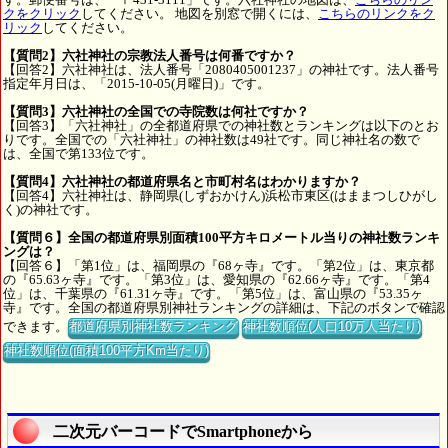
クをクリック
してください。 地図を別窓で開くには、
こちらのリンクをク
リック
してください。
【質問2】六社神社の宗教法人番号は何番ですか？
【回答2】六社神社は、法人番号「2080405001237」の神社です。法人番号
指定年月日は、「2015-10-05(月曜日)」です。
【質問3】六社神社の全国での寺院数は何社ですか？
【回答3】「六社神社」の全都道府県での神社数とランキングは以下のとお
りです。全国での「六社神社」の神社数は49社です。同じ神社名の数で
は、全国で第133位です。
【質問4】六社神社の都道府県名と市町村名はわかりますか？
【回答4】六社神社は、静岡県(しずおかけん)浜松市東区(はままつしひがし
く)の神社です。
【質問６】全国の都道府県別面積100平方キロメートル当りの神社数ランキ
ングは？
【回答６】「第1位」は、福岡県の『68ヶ寺』です。「第2位」は、東京都
の『65.63ヶ寺』です。「第3位」は、愛知県の『62.66ヶ寺』です。「第4
位」は、千葉県の『61.31ヶ寺』です。「第5位」は、富山県の『53.35ヶ
寺』です。全国の都道府県別神社ランキングの詳細は、下記のボタンで確認
できます。
都道府県別神社数ランキング
神社数順位(人口10万人当たり)
神社数順位(面積100平方Km当たり)
二次元バーコードでSmartphoneから