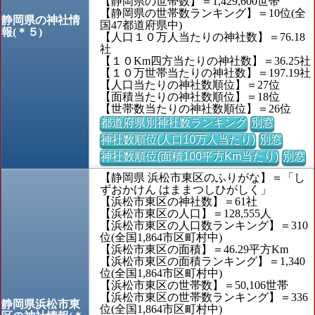
【静岡県の世帯数】＝1,429,600世帯
【静岡県の世帯数ランキング】＝10位(全
静岡県の神社情
国47都道府県中)
報(＊５)
【人口１０万人当たりの神社数】＝76.18
社
【１０Km四方当たりの神社数】＝36.25社
【１０万世帯当たりの神社数】＝197.19社
【人口当たりの神社数順位】＝27位
【面積当たりの神社数順位】＝18位
【世帯数当たりの神社数順位】＝26位
都道府県別神社数ランキング
別窓
神社数順位(人口10万人当たり)
別窓
神社数順位(面積100平方Km当たり)
別窓
【静岡県 浜松市東区のふりがな】＝「し
ずおかけん はままつしひがしく」
【浜松市東区の神社数】＝61社
【浜松市東区の人口】＝128,555人
【浜松市東区の人口数ランキング】＝310
位(全国1,864市区町村中)
【浜松市東区の面積】＝46.29平方Km
【浜松市東区の面積ランキング】＝1,340
位(全国1,864市区町村中)
【浜松市東区の世帯数】＝50,106世帯
【浜松市東区の世帯数ランキング】＝336
静岡県浜松市東
位(全国1,864市区町村中)