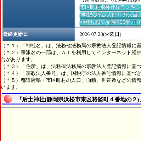
市区町村別神社数ランキン
神社数順位(人口10万人当た
神社数順位(面積100平方K
最終更新日
2026-07-28(火曜日)
（＊１）「神社名」は、法務省法務局の宗教法人登記情報に
（＊２）宗派名の一部は、ＡＩを利用してインターネット経
合があります。
（＊３）「住所」は、法務省法務局の宗教法人登記情報に基
（＊４）「宗教法人番号」は、国税庁の法人番号情報に基づ
（＊５）都道府県・市区町村の人口、面積、世帯数などの情
います。
『后土神社(静岡県浜松市東区将監町４番地の２)