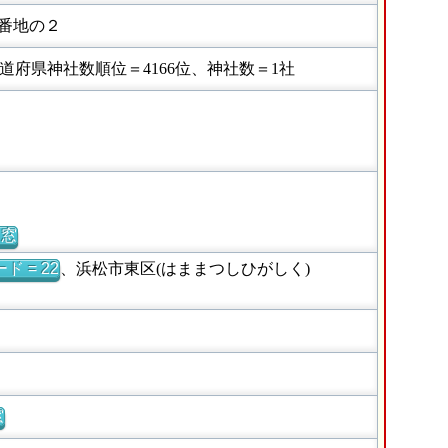
番地の２
府県神社数順位＝4166位、神社数＝1社
別窓
ド = 22
、浜松市東区(はままつしひがしく)
窓