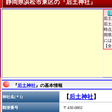
静岡県浜松市東区の『后土神社』
【
后土
后土
時点
岡県
には
【全
『
后土神社
』の基本情報
【
后土神社
】
神社名(＊1)
郵便番号
〒430-0802