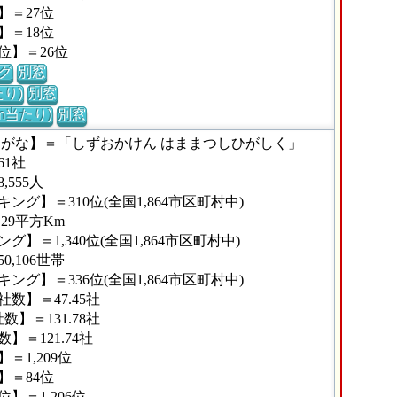
】＝27位
】＝18位
位】＝26位
グ
別窓
り)
別窓
m当たり)
別窓
りがな】＝「しずおかけん はままつしひがしく」
1社
555人
グ】＝310位(全国1,864市区町村中)
29平方Km
＝1,340位(全国1,864市区町村中)
,106世帯
グ】＝336位(全国1,864市区町村中)
数】＝47.45社
】＝131.78社
＝121.74社
1,209位
】＝84位
＝1,206位