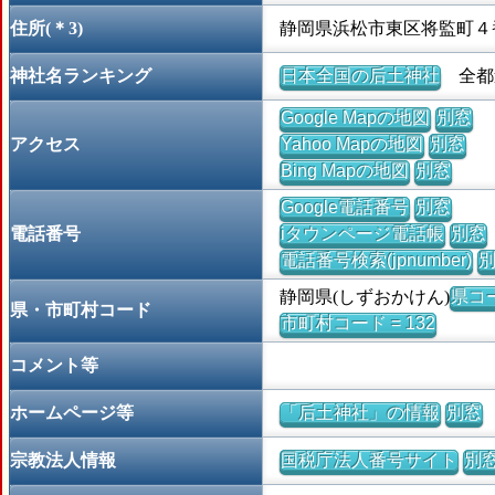
住所(＊3)
静岡県浜松市東区将監町４
神社名ランキング
日本全国の后土神社
全都道
Google Mapの地図
別窓
アクセス
Yahoo Mapの地図
別窓
Bing Mapの地図
別窓
Google電話番号
別窓
電話番号
iタウンページ電話帳
別窓
電話番号検索(jpnumber)
静岡県(しずおかけん)
県コー
県・市町村コード
市町村コード = 132
コメント等
ホームページ等
「后土神社」の情報
別窓
宗教法人情報
国税庁法人番号サイト
別