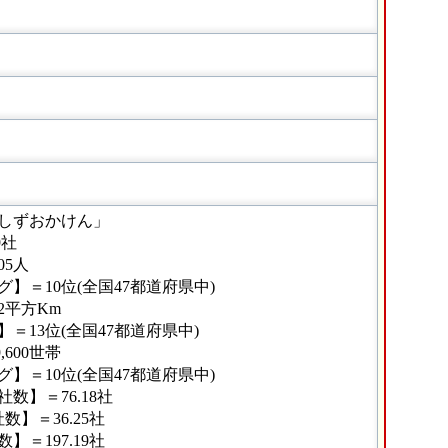
しずおかけん」
9社
05人
】＝10位(全国47都道府県中)
42平方Km
＝13位(全国47都道府県中)
,600世帯
】＝10位(全国47都道府県中)
数】＝76.18社
】＝36.25社
＝197.19社