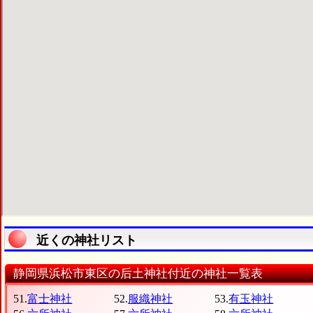
近くの神社リスト
静岡県浜松市東区の后土神社付近の神社一覧表
51.
富士神社
52.
服織神社
53.
有玉神社