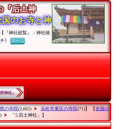
の『后土神
全国のお寺と神
【『神社総覧』：神社統
ーチ》
ホーム
六所神社』
県の寺院
(2,602)
浜松市東区の寺院
(71)】 【
全国の
1)
「5.后土神社」
】