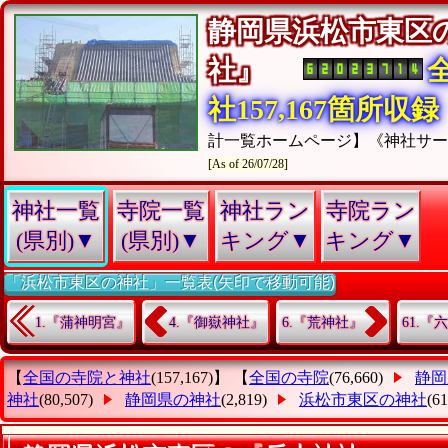
静岡県浜松市東区
社』
社157,167箇所収録
計一覧ホームページ】《神社サ
[As of 26/07/28]
神社一覧
寺院一覧
神社ラン
寺院ラン
(県別)▼
(県別)▼
キング▼
キング▼
「浜松市東区の神社」一覧表(矢印で移動可能)
1.『蒲神明宮』
4.『御嶽神社』
6.『荒神社』
61.『
【
全国の寺院と神社
(157,167)】 【
全国の寺院
(76,660)
静岡
神社
(80,507)
静岡県の神社
(2,819)
浜松市東区の神社
(6