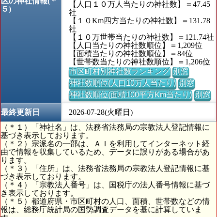
区の神社情報(＊
【人口１０万人当たりの神社数】＝47.45
５)
社
【１０Km四方当たりの神社数】＝131.78
社
【１０万世帯当たりの神社数】＝121.74社
【人口当たりの神社数順位】＝1,209位
【面積当たりの神社数順位】＝84位
【世帯数当たりの神社数順位】＝1,206位
市区町村別神社数ランキング
別窓
神社数順位(人口10万人当たり)
別窓
神社数順位(面積100平方Km当たり)
別窓
最終更新日
2026-07-28(火曜日)
（＊１）「神社名」は、法務省法務局の宗教法人登記情報に
基づき表示しております。
（＊２）宗派名の一部は、ＡＩを利用してインターネット経
由で情報を収集しているため、データに誤りがある場合があ
ります。
（＊３）「住所」は、法務省法務局の宗教法人登記情報に基
づき表示しております。
（＊４）「宗教法人番号」は、国税庁の法人番号情報に基づ
き表示しております。
（＊５）都道府県・市区町村の人口、面積、世帯数などの情
報は、総務庁統計局の国勢調査データを基に計算していま