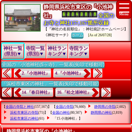
静岡県浜松市東区の『小池神
社』
全国の
お寺と神社157,167箇所収録
【『神社の名前順位』：神社統計ホームページ】
《神社サーチ》
ホーム
[As of 26/07/28]
神社一覧
寺院一覧
神社ラン
寺院ラン
(県別)▼
(県別)▼
キング▼
キング▼
全国の「小池神社(5ヶ寺)」一覧表(矢印で移動可)
2.『小池神社』
4.『小池神社』
「浜松市東区の神社」一覧表(矢印で移動可能)
14.『春日神社』
16.『松之浦神社』
【
全国の寺院と神社
(157,167)】 【
全国の寺院
(76,660)
静岡県の寺院
(2,602)
浜松市東区の寺院
(71)】 【
全国の神社
(80,507)
静岡県の神社
(2,819)
浜松市東区の神社
(61)
「15.小池神社」
】
静岡県浜松市東区の『小池神社』