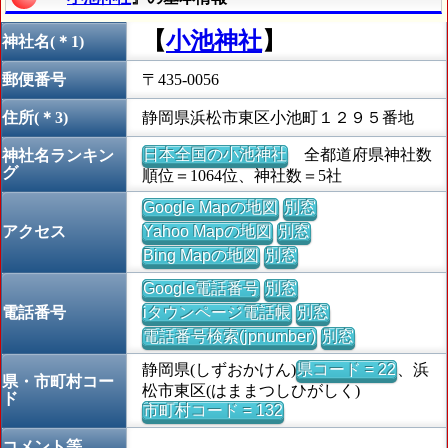
【
小池神社
】
神社名(＊1)
郵便番号
〒435-0056
住所(＊3)
静岡県浜松市東区小池町１２９５番地
日本全国の小池神社
全都道府県神社数
神社名ランキン
グ
順位＝1064位、神社数＝5社
Google Mapの地図
別窓
アクセス
Yahoo Mapの地図
別窓
Bing Mapの地図
別窓
Google電話番号
別窓
電話番号
iタウンページ電話帳
別窓
電話番号検索(jpnumber)
別窓
静岡県(しずおかけん)
県コード = 22
、浜
県・市町村コー
松市東区(はままつしひがしく)
ド
市町村コード = 132
コメント等