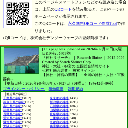
このページをスマートフォンなどから読み込む場合
は、上記の
QRコード
を読み取ると、このページの
ホームページが表示されます。
このQRコードは、
永久無料QRコード作成Tool
で作
りました。
（QRコードは、株式会社デンソーウェーブの登録商標です）
[This page was uploaded on 2026年07月28日(火曜
日)10時25分01秒]
『神社リサーチ』 ｜ Research Shrine
｜
2012-2026
Created by
Search Shrines Corp.
神社・大社・御宮の
全国総合情報サイト
≪神社統合調査・
検索サイト≫
【神社・神宮の調査】
－全国の神社・大社・宮殿
辞典－
【更新日時：2026年(令和08年)07月27日（月曜日）19時42分49秒】
プライバシー・ポリシー
、
稼働環境
、
利用規約
【他府県の神社】
千葉県の神社
(3162)
東京都の神社
(1438)
神奈川県の神社
(1122)
新潟県の神社
(4695)
富山県の神社
(2266)
石川県の神社
(1882)
福井県の神社
(1708)
山梨県の神社
(1275)
長野県の神社
(2385)
岐阜県の神社
(3266)
愛知県の神社
(3241)
三重県の神社
(840)
滋賀県の神社
(1436)
京都府の神社
(1741)
大阪府の神社
(719)
兵庫県の神社
(3837)