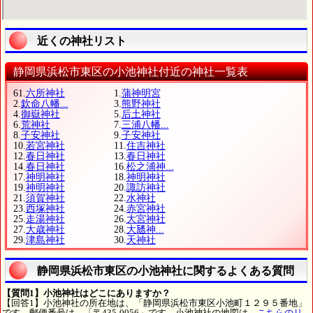
近くの神社リスト
静岡県浜松市東区の小池神社付近の神社一覧表
61.
六所神社
1.
蒲神明宮
2.
欽命八幡...
3.
熊野神社
4.
御嶽神社
5.
后土神社
6.
荒神社
7.
三浦八幡...
8.
子安神社
9.
子安神社
10.
若宮神社
11.
住吉神社
12.
春日神社
13.
春日神社
14.
春日神社
16.
松之浦神...
17.
神明神社
18.
神明神社
19.
神明神社
20.
諏訪神社
21.
須賀神社
22.
水神社
23.
西塚神社
24.
赤宮神社
25.
走湯神社
26.
大宮神社
27.
大歳神社
28.
大𤭖神...
29.
津島神社
30.
天神社
静岡県浜松市東区の小池神社に関するよくある質問
【質問1】小池神社はどこにありますか？
【回答1】小池神社の所在地は、「静岡県浜松市東区小池町１２９５番地」
です。郵便番号は、「〒435-0056」です。小池神社の地図は、
こちらのリ