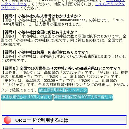
ンクをクリック
してください。 地図を別窓で開くには、
こちらのリンクを
クリック
してください。
【質問2】小池神社の法人番号はわかりますか？
【回答2】小池神社は、法人番号「3080405000733」の神社です。「2015-
10-05(月曜日)」に、法人番号が指定されました。
【質問3】小池神社は全国に何社ありますか？
【回答3】「小池神社」の全国での神社の数と順位は以下のとおりです。全
国での「小池神社」の神社数は5社です。同じ神社名の数では、全国で第
1064位です。
【質問4】小池神社は何県・何市町村にありますか？
【回答4】小池神社は、静岡県(しずおかけん)浜松市東区(はままつしひがし
く)の神社です。
【質問６】全国で10万世帯当りの神社が多いの都道府県はどこですか？
【回答６】「第1位」は、高知県の『677.72ヶ寺』です。「第2位」は、福井
県の『610.68ヶ寺』です。「第3位」は、富山県の『579.29ヶ寺』です。
「第4位」は、新潟県の『553.56ヶ寺』です。「第5位」は、山形県の
『443.07ヶ寺』です。全国の都道府県別神社ランキングの詳細は、下記のボ
タンで確認できます。
都道府県別神社数ランキング
神社数順位(人口10万人当たり)
神社数順位(面積100平方Km当たり)
QRコードで利用するには