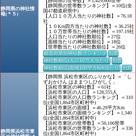
【静岡県の世帯数】＝1,429,600世帯
【静岡県の世帯数ランキング】＝10位(全
静岡県の神社情
国47都道府県中)
報(＊５)
【人口１０万人当たりの神社数】＝76.18
社
【１０Km四方当たりの神社数】＝36.25社
【１０万世帯当たりの神社数】＝197.19社
【人口当たりの神社数順位】＝27位
【面積当たりの神社数順位】＝18位
【世帯数当たりの神社数順位】＝26位
都道府県別神社数ランキング
別窓
神社数順位(人口10万人当たり)
別窓
神社数順位(面積100平方Km当たり)
別窓
【静岡県 浜松市東区のふりがな】＝「し
ずおかけん はままつしひがしく」
【浜松市東区の神社数】＝61社
【浜松市東区の人口】＝128,555人
【浜松市東区の人口数ランキング】＝310
位(全国1,864市区町村中)
【浜松市東区の面積】＝46.29平方Km
【浜松市東区の面積ランキング】＝1,340
位(全国1,864市区町村中)
【浜松市東区の世帯数】＝50,106世帯
【浜松市東区の世帯数ランキング】＝336
静岡県浜松市東
位(全国1,864市区町村中)