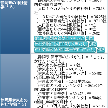
【静岡県の世帯数ランキング】＝10位(全
静岡県の神社情
国47都道府県中)
報(＊５)
【人口１０万人当たりの神社数】＝76.18
社
【１０Km四方当たりの神社数】＝36.25社
【１０万世帯当たりの神社数】＝197.19社
【人口当たりの神社数順位】＝27位
【面積当たりの神社数順位】＝18位
【世帯数当たりの神社数順位】＝26位
都道府県別神社数ランキング
別窓
神社数順位(人口10万人当たり)
別窓
神社数順位(面積100平方Km当たり)
別窓
【静岡県 伊東市のふりがな】＝「しずお
かけん いとうし」
【伊東市の神社数】＝39社
【伊東市の人口】＝68,345人
【伊東市の人口数ランキング】＝554位
(全国1,864市区町村中)
【伊東市の面積】＝124.1平方Km
【伊東市の面積ランキング】＝861位(全
国1,864市区町村中)
【伊東市の世帯数】＝30,478世帯
【伊東市の世帯数ランキング】＝504位
静岡県伊東市の
(全国1,864市区町村中)
神社情報(＊５)
【人口１０万人当たりの神社数】＝57.06