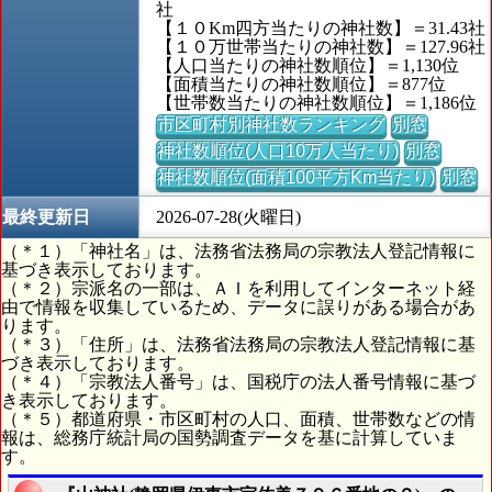
社
【１０Km四方当たりの神社数】＝31.43社
【１０万世帯当たりの神社数】＝127.96社
【人口当たりの神社数順位】＝1,130位
【面積当たりの神社数順位】＝877位
【世帯数当たりの神社数順位】＝1,186位
市区町村別神社数ランキング
別窓
神社数順位(人口10万人当たり)
別窓
神社数順位(面積100平方Km当たり)
別窓
最終更新日
2026-07-28(火曜日)
（＊１）「神社名」は、法務省法務局の宗教法人登記情報に
基づき表示しております。
（＊２）宗派名の一部は、ＡＩを利用してインターネット経
由で情報を収集しているため、データに誤りがある場合があ
ります。
（＊３）「住所」は、法務省法務局の宗教法人登記情報に基
づき表示しております。
（＊４）「宗教法人番号」は、国税庁の法人番号情報に基づ
き表示しております。
（＊５）都道府県・市区町村の人口、面積、世帯数などの情
報は、総務庁統計局の国勢調査データを基に計算していま
す。