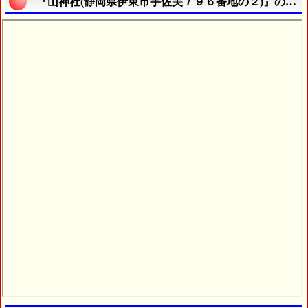
『山神社(静岡県伊東市宇佐美７９６番地の２)』の航