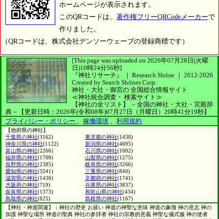
ホームページが表示されます。
このQRコードは、
著作権フリーQRCodeメーカー
で
作りました。
（QRコードは、株式会社デンソーウェーブの登録商標です）
[This page was uploaded on 2026年07月28日(火曜
日)10時24分56秒]
『神社リサーチ』 ｜ Research Shrine
｜
2012-2026
Created by
Search Shrines Corp.
神社・大社・御宮の
全国総合情報サイト
≪神社統合調査・
検索サイト≫
【神社の全リスト】
－全国の神社・大社・宮殿辞
典－
【更新日時：2026年(令和08年)07月27日（月曜日）20時41分19秒】
プライバシー・ポリシー
、
稼働環境
、
利用規約
【他府県の神社】
千葉県の神社
(3162)
東京都の神社
(1438)
神奈川県の神社
(1122)
新潟県の神社
(4695)
富山県の神社
(2266)
石川県の神社
(1882)
福井県の神社
(1708)
山梨県の神社
(1275)
長野県の神社
(2385)
岐阜県の神社
(3266)
愛知県の神社
(3241)
三重県の神社
(840)
滋賀県の神社
(1436)
京都府の神社
(1741)
大阪府の神社
(719)
兵庫県の神社
(3837)
奈良県の神社
(1373)
和歌山県の神社
(434)
鳥取県の神社
(825)
島根県の神社
(1167)
【神社・神道関連】：神社の歴史 お祓い 神道の神聖な意味 神道の象徴 神の意志 神の
加護 神聖な場所 神道の聖典 神社の参拝者 神社の宗教的意義 神聖な儀式服 神の使者