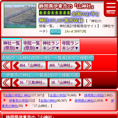
静岡県伊東市の『山神社』
全国のお寺と
神社157,167箇所収録
【『神社の
情報一覧』：神社統計情報発信サイト】《神社サ
ーチ》
ホーム
[As of 26/07/28]
神社一覧
寺院一覧
神社ラン
寺院ラン
(県別)▼
(県別)▼
キング▼
キング▼
全国の「山神社(929ヶ寺)」一覧表(矢印で移動可)
464.『山神社』
466.『山神社』
「伊東市の神社」一覧表(矢印で移動可能)
16.『三島神社』
18.『山神社』
【
全国の寺院と神社
(157,167)】 【
全国の寺院
(76,660)
静岡県の寺院
(2,602)
伊東市の寺院
(52)】 【
全国の神社
(80,507)
静岡県の神社
(2,819)
伊
東市の神社
(39)
「17.山神社」
】
静岡県伊東市の『山神社』