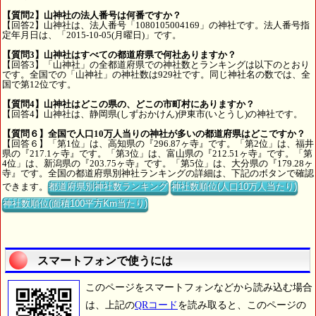
【質問2】山神社の法人番号は何番ですか？
【回答2】山神社は、法人番号「1080105004169」の神社です。法人番号指
定年月日は、「2015-10-05(月曜日)」です。
【質問3】山神社はすべての都道府県で何社ありますか？
【回答3】「山神社」の全都道府県での神社数とランキングは以下のとおり
です。全国での「山神社」の神社数は929社です。同じ神社名の数では、全
国で第12位です。
【質問4】山神社はどこの県の、どこの市町村にありますか？
【回答4】山神社は、静岡県(しずおかけん)伊東市(いとうし)の神社です。
【質問６】全国で人口10万人当りの神社が多いの都道府県はどこですか？
【回答６】「第1位」は、高知県の『296.87ヶ寺』です。「第2位」は、福井
県の『217.1ヶ寺』です。「第3位」は、富山県の『212.51ヶ寺』です。「第
4位」は、新潟県の『203.75ヶ寺』です。「第5位」は、大分県の『179.28ヶ
寺』です。全国の都道府県別神社ランキングの詳細は、下記のボタンで確認
できます。
都道府県別神社数ランキング
神社数順位(人口10万人当たり)
神社数順位(面積100平方Km当たり)
スマートフォンで使うには
このページをスマートフォンなどから読み込む場合
は、上記の
QRコード
を読み取ると、このページの