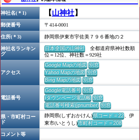
【
山神社
】
神社名(＊1)
郵便番号
〒414-0001
住所(＊3)
静岡県伊東市宇佐美７９６番地の２
日本全国の山神社
全都道府県神社数順
神社名ランキン
グ
位＝12位、神社数＝929社
Google Mapの地図
別窓
アクセス
Yahoo Mapの地図
別窓
Bing Mapの地図
別窓
Google電話番号
別窓
電話番号
iタウンページ電話帳
別窓
電話番号検索(jpnumber)
別窓
静岡県(しずおかけん)
県コード = 22
、伊
県・市町村コー
ド
東市(いとうし)
市町村コード = 208
コメント等