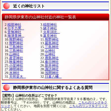
近くの神社リスト
静岡県伊東市の山神社付近の神社一覧表
2.
稲荷神社
3.
稲荷神社
4.
引手力男...
5.
姥子神社
6.
音無神社
7.
火牟須比...
8.
海津美神...
9.
葛見神社
10.
熊野神社
11.
熊野神社
12.
熊野神社
13.
嚴島神社
14.
三島神社
15.
三島神社
16.
三島神社
18.
山神社
19.
山神社
20.
山神社
21.
産霊神社
22.
鹿島神社
23.
秋葉神社
24.
春日神社
25.
小室神社
26.
新井神社
27.
神明神社
28.
諏訪神社
29.
水神社
30.
浅間神社
31.
天照皇大...
32.
日暮八幡...
静岡県伊東市の山神社に関するよくある質問
【質問1】山神社の住所はどこですか？
【回答1】山神社の住所は、「静岡県伊東市宇佐美７９６番地の２」です。
郵便番号は、「〒414-0001」です。山神社の地図は、
こちらのリンクをク
リック
してください。 地図を別窓で開くには、
こちらのリンクをクリック
してください。