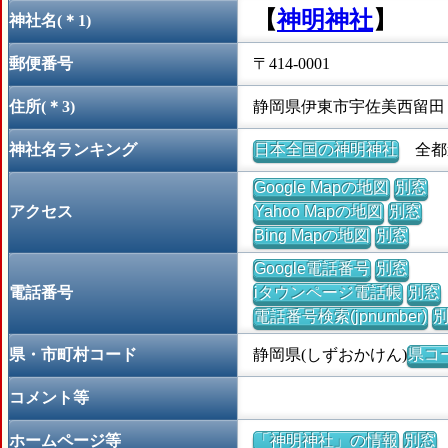
【
神明神社
】
神社名(＊1)
郵便番号
〒414-0001
住所(＊3)
静岡県伊東市宇佐美西留田
神社名ランキング
日本全国の神明神社
全都道
Google Mapの地図
別窓
アクセス
Yahoo Mapの地図
別窓
Bing Mapの地図
別窓
Google電話番号
別窓
電話番号
iタウンページ電話帳
別窓
電話番号検索(jpnumber)
県・市町村コード
静岡県(しずおかけん)
県コー
コメント等
ホームページ等
「神明神社」の情報
別窓