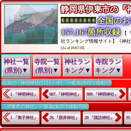
静岡県伊東市の
全国のお
157,167箇所収録
【
社ランキング情報サイト】《神
[As of 26/07/28]
神社一覧
寺院一覧
神社ラン
寺院ラン
(県別)▼
(県別)▼
キング▼
キング▼
全国の「神明神社(1151ヶ寺)」一覧表(矢印で移動可)
1.『神明神社』
987.『神明神社』
989.『神明神社』
「伊東市の神社」一覧表(矢印で移動可能)
1.『夷子神社』
26.『新井神社』
28.『諏訪神社』
3