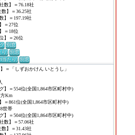
数】＝76.18社
】＝36.25社
＝197.19社
】＝27位
】＝18位
位】＝26位
グ
別窓
り)
別窓
m当たり)
別窓
な】＝「しずおかけん いとうし」
人
＝554位(全国1,864市区町村中)
平方Km
861位(全国1,864市区町村中)
78世帯
＝504位(全国1,864市区町村中)
数】＝57.06社
】＝31.43社