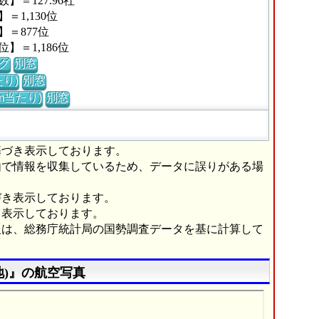
＝127.96社
1,130位
＝877位
＝1,186位
グ
別窓
り)
別窓
m当たり)
別窓
基づき表示しております。
由で情報を収集しているため、データに誤りがある場
づき表示しております。
き表示しております。
報は、総務庁統計局の国勢調査データを基に計算して
)』の航空写真