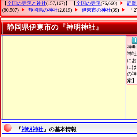
【
全国の寺院と神社
(157,167)】 【
全国の寺院
(76,660)
静岡
(80,507)
静岡県の神社
(2,819)
伊東市の神社
(39)
「2
静岡県伊東市の『神明神社』
【
神明
神社
にお
には
の神
索】
『
神明神社
』の基本情報