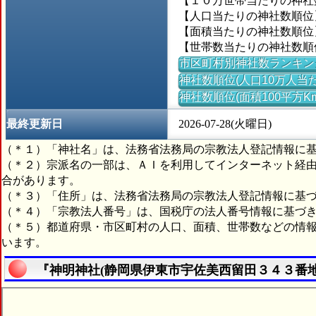
【１０万世帯当たりの神社数】
【人口当たりの神社数順位】＝
【面積当たりの神社数順位】
【世帯数当たりの神社数順位】
市区町村別神社数ランキン
神社数順位(人口10万人当た
神社数順位(面積100平方K
最終更新日
2026-07-28(火曜日)
（＊１）「神社名」は、法務省法務局の宗教法人登記情報に
（＊２）宗派名の一部は、ＡＩを利用してインターネット経
合があります。
（＊３）「住所」は、法務省法務局の宗教法人登記情報に基
（＊４）「宗教法人番号」は、国税庁の法人番号情報に基づ
（＊５）都道府県・市区町村の人口、面積、世帯数などの情
います。
『神明神社(静岡県伊東市宇佐美西留田３４３番地