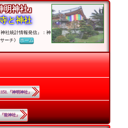
『神明神社』
寺と神社
『神社統計情報発信』：神
社サーチ》
ホーム
1151.『神明神社』
9.『龍神社』