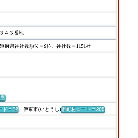
３４３番地
府県神社数順位＝9位、神社数＝1151社
別窓
ド = 22
、伊東市(いとうし)
市町村コード = 208