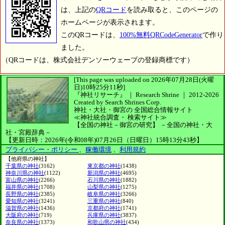
は、上記の
QRコード
を読み取ると、このページの
ホームページが表示されます。
このQRコードは、
100%無料QRCodeGenerator
で作り
ました。
（QRコードは、株式会社デンソーウェーブの登録商標です）
[This page was uploaded on 2026年07月28日(火曜
日)10時25分11秒]
『神社リサーチ』 ｜ Research Shrine
｜
2012-2026
Created by
Search Shrines Corp.
神社・大社・御宮の
全国総合情報サイト
≪神社統合調査・
検索サイト≫
【全国の神社－御宮の研究】
－全国の神社・大
社・宮殿辞典－
【更新日時：2026年(令和08年)07月26日（日曜日）15時13分43秒】
プライバシー・ポリシー
、
稼働環境
、
利用規約
【他府県の神社】
千葉県の神社
(3162)
東京都の神社
(1438)
神奈川県の神社
(1122)
新潟県の神社
(4695)
富山県の神社
(2266)
石川県の神社
(1882)
福井県の神社
(1708)
山梨県の神社
(1275)
長野県の神社
(2385)
岐阜県の神社
(3266)
愛知県の神社
(3241)
三重県の神社
(840)
滋賀県の神社
(1436)
京都府の神社
(1741)
大阪府の神社
(719)
兵庫県の神社
(3837)
奈良県の神社
(1373)
和歌山県の神社
(434)