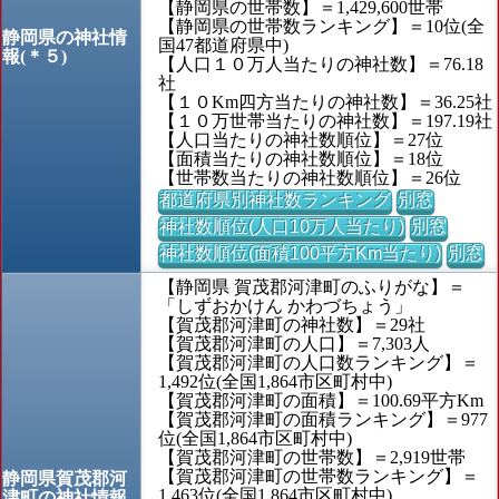
【静岡県の世帯数】＝1,429,600世帯
【静岡県の世帯数ランキング】＝10位(全
静岡県の神社情
国47都道府県中)
報(＊５)
【人口１０万人当たりの神社数】＝76.18
社
【１０Km四方当たりの神社数】＝36.25社
【１０万世帯当たりの神社数】＝197.19社
【人口当たりの神社数順位】＝27位
【面積当たりの神社数順位】＝18位
【世帯数当たりの神社数順位】＝26位
都道府県別神社数ランキング
別窓
神社数順位(人口10万人当たり)
別窓
神社数順位(面積100平方Km当たり)
別窓
【静岡県 賀茂郡河津町のふりがな】＝
「しずおかけん かわづちょう」
【賀茂郡河津町の神社数】＝29社
【賀茂郡河津町の人口】＝7,303人
【賀茂郡河津町の人口数ランキング】＝
1,492位(全国1,864市区町村中)
【賀茂郡河津町の面積】＝100.69平方Km
【賀茂郡河津町の面積ランキング】＝977
位(全国1,864市区町村中)
【賀茂郡河津町の世帯数】＝2,919世帯
【賀茂郡河津町の世帯数ランキング】＝
静岡県賀茂郡河
1,463位(全国1,864市区町村中)
津町の神社情報