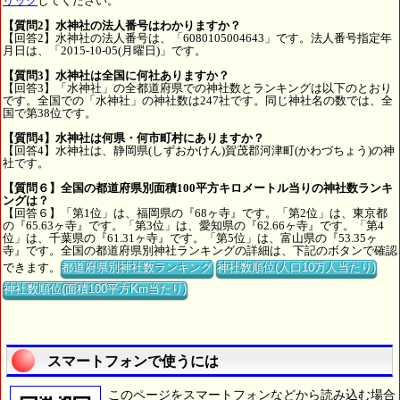
リック
してください。
【質問2】水神社の法人番号はわかりますか？
【回答2】水神社の法人番号は、「6080105004643」です。法人番号指定年
月日は、「2015-10-05(月曜日)」です。
【質問3】水神社は全国に何社ありますか？
【回答3】「水神社」の全都道府県での神社数とランキングは以下のとおり
です。全国での「水神社」の神社数は247社です。同じ神社名の数では、全
国で第38位です。
【質問4】水神社は何県・何市町村にありますか？
【回答4】水神社は、静岡県(しずおかけん)賀茂郡河津町(かわづちょう)の神
社です。
【質問６】全国の都道府県別面積100平方キロメートル当りの神社数ランキ
ングは？
【回答６】「第1位」は、福岡県の『68ヶ寺』です。「第2位」は、東京都
の『65.63ヶ寺』です。「第3位」は、愛知県の『62.66ヶ寺』です。「第4
位」は、千葉県の『61.31ヶ寺』です。「第5位」は、富山県の『53.35ヶ
寺』です。全国の都道府県別神社ランキングの詳細は、下記のボタンで確認
できます。
都道府県別神社数ランキング
神社数順位(人口10万人当たり)
神社数順位(面積100平方Km当たり)
スマートフォンで使うには
このページをスマートフォンなどから読み込む場合