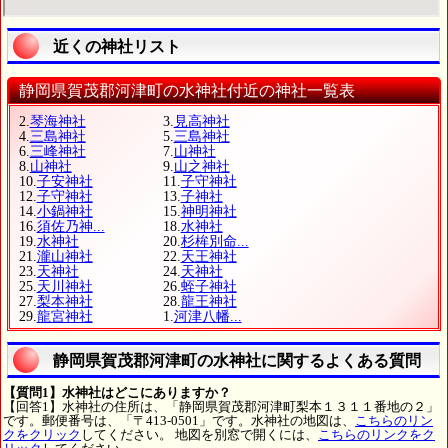
近くの神社リスト
静岡県賀茂郡河津町の水神社付近の神社一覧表
2.
琴海神社
3.
見高神社
4.
三島神社
5.
三島神社
6.
三峰神社
7.
山神社
8.
山神社
9.
山之神社
10.
子安神社
11.
子守神社
12.
子守神社
13.
子神社
14.
小鍋神社
15.
神明神社
16.
須佐乃神...
18.
水神社
19.
水神社
20.
杉桙別命...
21.
瀧山神社
22.
天王神社
23.
天神社
24.
天神社
25.
天川神社
26.
蛭子神社
27.
梨本神社
28.
龍王神社
29.
龍宮神社
1.
河津八幡...
静岡県賀茂郡河津町の水神社に関するよくある質問
【質問1】水神社はどこにありますか？
【回答1】水神社の住所は、「静岡県賀茂郡河津町梨本１３１１番地の２」
です。郵便番号は、「〒413-0501」です。水神社の地図は、
こちらのリン
クをクリック
してください。 地図を別窓で開くには、
こちらのリンクをク