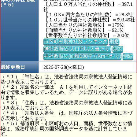
【人口１０万人当たりの神社数】＝397.1
(＊５)
社
【１０Km四方当たりの神社数】＝28.8社
【１０万世帯当たりの神社数】＝993.49社
【人口当たりの神社数順位】＝179位
【面積当たりの神社数順位】＝921位
【世帯数当たりの神社数順位】＝200位
市区町村別神社数ランキング
別窓
神社数順位(人口10万人当たり)
別窓
神社数順位(面積100平方Km当たり)
別窓
最終更新日
2026-07-28(火曜日)
（＊１）「神社名」は、法務省法務局の宗教法人登記情報に
基づき表示しております。
（＊２）宗派名の一部は、ＡＩを利用してインターネット経
由で情報を収集しているため、データに誤りがある場合があ
ります。
（＊３）「住所」は、法務省法務局の宗教法人登記情報に基
づき表示しております。
（＊４）「宗教法人番号」は、国税庁の法人番号情報に基づ
き表示しております。
（＊５）都道府県・市区町村の人口、面積、世帯数などの情
報は、総務庁統計局の国勢調査データを基に計算していま
す。