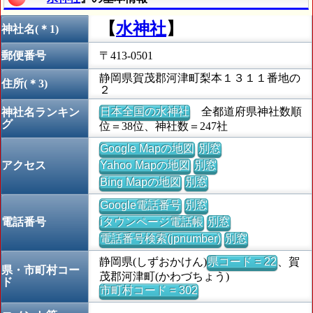
【
水神社
】
神社名(＊1)
郵便番号
〒413-0501
静岡県賀茂郡河津町梨本１３１１番地の
住所(＊3)
２
日本全国の水神社
全都道府県神社数順
神社名ランキン
グ
位＝38位、神社数＝247社
Google Mapの地図
別窓
アクセス
Yahoo Mapの地図
別窓
Bing Mapの地図
別窓
Google電話番号
別窓
電話番号
iタウンページ電話帳
別窓
電話番号検索(jpnumber)
別窓
静岡県(しずおかけん)
県コード = 22
、賀
県・市町村コー
茂郡河津町(かわづちょう)
ド
市町村コード = 302