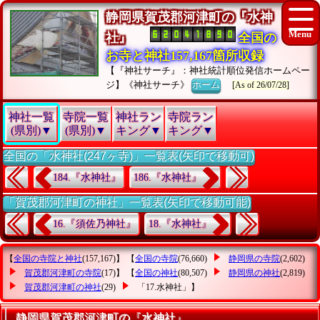
静岡県賀茂郡河津町の『水神
社』
全国の
お寺と神社157,167箇所収録
【『神社サーチ』：神社統計順位発信ホームペー
ジ】《神社サーチ》
ホーム
[As of 26/07/28]
神社一覧
寺院一覧
神社ラン
寺院ラン
(県別)▼
(県別)▼
キング▼
キング▼
全国の「水神社(247ヶ寺)」一覧表(矢印で移動可)
184.『水神社』
186.『水神社』
「賀茂郡河津町の神社」一覧表(矢印で移動可能)
16.『須佐乃神社』
18.『水神社』
【
全国の寺院と神社
(157,167)】 【
全国の寺院
(76,660)
静岡県の寺院
(2,602)
賀茂郡河津町の寺院
(17)】 【
全国の神社
(80,507)
静岡県の神社
(2,819)
賀茂郡河津町の神社
(29)
「17.水神社」
】
静岡県賀茂郡河津町の『水神社』