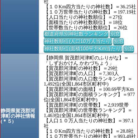
社
【１０Km四方当たりの神社数】＝36.25社
【１０万世帯当たりの神社数】＝197.19社
【人口当たりの神社数順位】＝27位
【面積当たりの神社数順位】＝18位
【世帯数当たりの神社数順位】＝26位
都道府県別神社数ランキング
別窓
神社数順位(人口10万人当たり)
別窓
神社数順位(面積100平方Km当たり)
別窓
【静岡県 賀茂郡河津町のふりがな】＝
「しずおかけん かわづちょう」
【賀茂郡河津町の神社数】＝29社
【賀茂郡河津町の人口】＝7,303人
【賀茂郡河津町の人口数ランキング】＝
1,492位(全国1,864市区町村中)
【賀茂郡河津町の面積】＝100.69平方Km
【賀茂郡河津町の面積ランキング】＝977
位(全国1,864市区町村中)
【賀茂郡河津町の世帯数】＝2,919世帯
【賀茂郡河津町の世帯数ランキング】＝
静岡県賀茂郡河
1,463位(全国1,864市区町村中)
津町の神社情報
【人口１０万人当たりの神社数】＝397.1
(＊５)
社
【１０Km四方当たりの神社数】＝28.8社
【１０万世帯当たりの神社数】＝993.49社