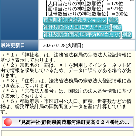
【人口当たりの神社数順位】＝179位
【面積当たりの神社数順位】＝921位
【世帯数当たりの神社数順位】＝200位
市区町村別神社数ランキング
別窓
神社数順位(人口10万人当たり)
別窓
神社数順位(面積100平方Km当たり)
別窓
最終更新日
2026-07-28(火曜日)
（＊１）「神社名」は、法務省法務局の宗教法人登記情報に
基づき表示しております。
（＊２）宗派名の一部は、ＡＩを利用してインターネット経
由で情報を収集しているため、データに誤りがある場合があ
ります。
（＊３）「住所」は、法務省法務局の宗教法人登記情報に基
づき表示しております。
（＊４）「宗教法人番号」は、国税庁の法人番号情報に基づ
き表示しております。
（＊５）都道府県・市区町村の人口、面積、世帯数などの情
報は、総務庁統計局の国勢調査データを基に計算していま
す。
『見高神社(静岡県賀茂郡河津町見高６２４番地の１)