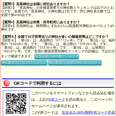
【質問3】見高神社は全国に何社ありますか？
【回答3】「見高神社」の全都道府県での神社数とランキングは以下のとお
りです。全国での「見高神社」の神社数は1社です。同じ神社名の数では、
全国で第4166位です。
【質問4】見高神社は何県・何市町村にありますか？
【回答4】見高神社は、静岡県(しずおかけん)賀茂郡河津町(かわづちょう)の
神社です。
【質問６】全国で10万世帯当りの神社が多いの都道府県はどこですか？
【回答６】「第1位」は、高知県の『677.72ヶ寺』です。「第2位」は、福井
県の『610.68ヶ寺』です。「第3位」は、富山県の『579.29ヶ寺』です。
「第4位」は、新潟県の『553.56ヶ寺』です。「第5位」は、山形県の
『443.07ヶ寺』です。全国の都道府県別神社ランキングの詳細は、下記のボ
タンで確認できます。
都道府県別神社数ランキング
神社数順位(人口10万人当たり)
神社数順位(面積100平方Km当たり)
QRコードで利用するには
このページをスマートフォンなどから読み込む場合
は、上記の
QRコード
を読み取ると、このページの
ホームページが表示されます。
このQRコードは、
完全永久100%無料QRコード作成