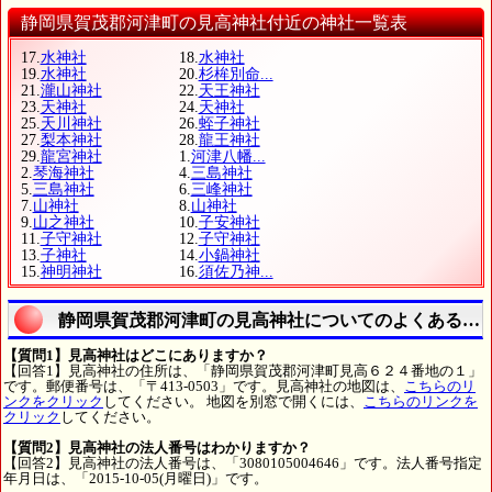
静岡県賀茂郡河津町の見高神社付近の神社一覧表
17.
水神社
18.
水神社
19.
水神社
20.
杉桙別命...
21.
瀧山神社
22.
天王神社
23.
天神社
24.
天神社
25.
天川神社
26.
蛭子神社
27.
梨本神社
28.
龍王神社
29.
龍宮神社
1.
河津八幡...
2.
琴海神社
4.
三島神社
5.
三島神社
6.
三峰神社
7.
山神社
8.
山神社
9.
山之神社
10.
子安神社
11.
子守神社
12.
子守神社
13.
子神社
14.
小鍋神社
15.
神明神社
16.
須佐乃神...
静岡県賀茂郡河津町の見高神社についてのよくある質
【質問1】見高神社はどこにありますか？
【回答1】見高神社の住所は、「静岡県賀茂郡河津町見高６２４番地の１」
です。郵便番号は、「〒413-0503」です。見高神社の地図は、
こちらのリ
ンクをクリック
してください。 地図を別窓で開くには、
こちらのリンクを
クリック
してください。
【質問2】見高神社の法人番号はわかりますか？
【回答2】見高神社の法人番号は、「3080105004646」です。法人番号指定
年月日は、「2015-10-05(月曜日)」です。