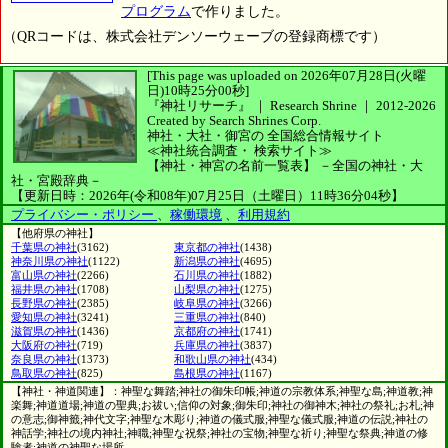
プログラム
で作りました。
（QRコードは、株式会社デンソーウェーブの登録商標です）
[This page was uploaded on 2026年07月28日(火曜
日)10時25分00秒]
『神社リサーチ』 ｜ Research Shrine
｜
2012-2026
Created by
Search Shrines Corp.
神社・大社・御宮の
全国総合情報サイト
≪神社統合調査・
検索サイト≫
【神社・神宮の名前一覧表】
－全国の神社・大
社・宮殿辞典－
【更新日時：2026年(令和08年)07月25日（土曜日）11時36分04秒】
プライバシー・ポリシー
、
稼働環境
、
利用規約
【他府県の神社】
千葉県の神社
(3162)
東京都の神社
(1438)
神奈川県の神社
(1122)
新潟県の神社
(4695)
富山県の神社
(2266)
石川県の神社
(1882)
福井県の神社
(1708)
山梨県の神社
(1275)
長野県の神社
(2385)
岐阜県の神社
(3266)
愛知県の神社
(3241)
三重県の神社
(840)
滋賀県の神社
(1436)
京都府の神社
(1741)
大阪府の神社
(719)
兵庫県の神社
(3837)
奈良県の神社
(1373)
和歌山県の神社
(434)
鳥取県の神社
(825)
島根県の神社
(1167)
【神社・神道関連】：神聖な舞踏;神社の御朱印帳;神道の宗教体系;神聖な島;神道教;神
楽舞;神道道場;神道の聖典;お祓い;信仰の対象;御朱印;神社の御神木;神社の祭礼;お札;神
の意志;御神籤;神代文字;神聖な木彫り;神道の儀式服;神聖な儀式服;神道の伝説;神社の
神話学;神社の境内神社;神職;神聖な祝祭;神社の宝物;神聖な祈り;神聖な祭典;神道の修
験者;神道の神聖な場所