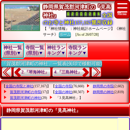
静岡県賀茂郡河津町の『見高
神社』
全国
のお寺と神社157,167箇所収録
【『神社情報』：神社統計ホームページ】《神社
サーチ》
ホーム
[As of 26/07/28]
神社一覧
寺院一覧
神社ラン
寺院ラン
(県別)▼
(県別)▼
キング▼
キング▼
「賀茂郡河津町の神社」一覧表(矢印で移動可能)
2.『琴海神社』
4.『三島神社』
【
全国の寺院と神社
(157,167)】 【
全国の寺院
(76,660)
静岡県の寺院
(2,602)
賀茂郡河津町の寺院
(17)】 【
全国の神社
(80,507)
静岡県の神社
(2,819)
賀茂郡河津町の神社
(29)
「3.見高神社」
】
静岡県賀茂郡河津町の『見高神社』