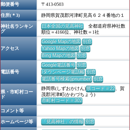
郵便番号
〒413-0503
住所(＊3)
静岡県賀茂郡河津町見高６２４番地の１
日本全国の見高神社
全都道府県神社数
神社名ランキン
グ
順位＝4166位、神社数＝1社
Google Mapの地図
別窓
アクセス
Yahoo Mapの地図
別窓
Bing Mapの地図
別窓
Google電話番号
別窓
電話番号
iタウンページ電話帳
別窓
電話番号検索(jpnumber)
別窓
静岡県(しずおかけん)
県コード = 22
、賀
県・市町村コー
茂郡河津町(かわづちょう)
ド
市町村コード = 302
コメント等
「見高神社」の情報
別窓
ホームページ等