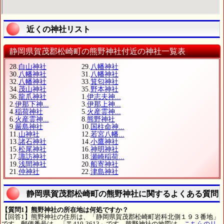
近くの神社リスト
静岡県賀茂郡松崎町の熊野神社付近の神社一覧表
28.
白山神社
29.
八幡神社
30.
八幡神社
31.
八幡神社
32.
八幡神社
33.
箕匂神社
34.
茂山神社
35.
野本神社
36.
龍爪神社
1.
伊志夫神...
2.
伊那下神...
3.
伊那上神...
4.
稲荷神社
5.
火産霊神...
6.
火産霊神...
8.
熊野神社
9.
嚴島神社
10.
国柱命神...
11.
山神社
12.
若宮八幡...
13.
諸石神社
14.
小鷹神社
15.
松尾神社
16.
神明神社
17.
諏訪神社
18.
瀬崎稲荷...
19.
浅間神社
20.
船寄神社
21.
仲神社
22.
津島神社
静岡県賀茂郡松崎町の熊野神社に関するよくある質問
【質問1】熊野神社の所在地は何処ですか？
【回答1】熊野神社の住所は、「静岡県賀茂郡松崎町岩科北側１９３番地」
です。郵便番号は、「〒410-3613」です。熊野神社の地図は、
こちらのリ