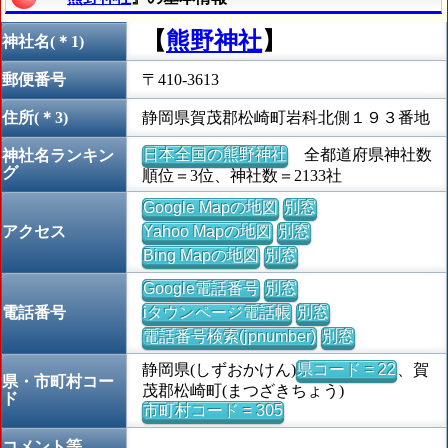
【
熊野神社
】
神社名(＊1)
郵便番号
〒410-3613
住所(＊3)
静岡県賀茂郡松崎町岩科北側１９３番地
日本全国の熊野神社
全都道府県神社数
神社名ランキン
グ
順位＝3位、神社数＝2133社
Google Mapの地図
別窓
アクセス
Yahoo Mapの地図
別窓
Bing Mapの地図
別窓
Google電話番号
別窓
電話番号
iタウンページ電話帳
別窓
電話番号検索(jpnumber)
別窓
静岡県(しずおかけん)
県コード = 22
、賀
県・市町村コー
茂郡松崎町(まつざきちょう)
ド
市町村コード = 305
コメント等