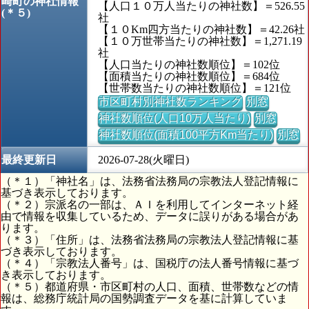
崎町の神社情報
【人口１０万人当たりの神社数】＝526.55
(＊５)
社
【１０Km四方当たりの神社数】＝42.26社
【１０万世帯当たりの神社数】＝1,271.19
社
【人口当たりの神社数順位】＝102位
【面積当たりの神社数順位】＝684位
【世帯数当たりの神社数順位】＝121位
市区町村別神社数ランキング
別窓
神社数順位(人口10万人当たり)
別窓
神社数順位(面積100平方Km当たり)
別窓
最終更新日
2026-07-28(火曜日)
（＊１）「神社名」は、法務省法務局の宗教法人登記情報に
基づき表示しております。
（＊２）宗派名の一部は、ＡＩを利用してインターネット経
由で情報を収集しているため、データに誤りがある場合があ
ります。
（＊３）「住所」は、法務省法務局の宗教法人登記情報に基
づき表示しております。
（＊４）「宗教法人番号」は、国税庁の法人番号情報に基づ
き表示しております。
（＊５）都道府県・市区町村の人口、面積、世帯数などの情
報は、総務庁統計局の国勢調査データを基に計算していま