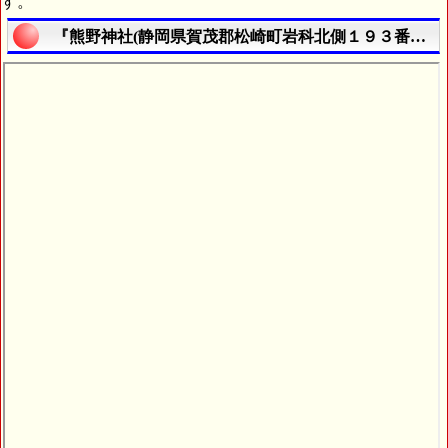
す。
『熊野神社(静岡県賀茂郡松崎町岩科北側１９３番地)