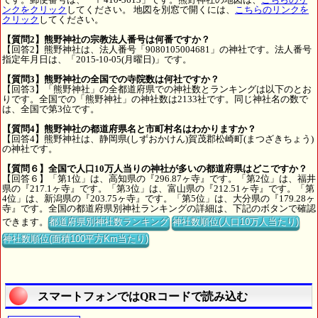
ンクをクリック
してください。 地図を別窓で開くには、
こちらのリンクを
クリック
してください。
【質問2】熊野神社の宗教法人番号は何番ですか？
【回答2】熊野神社は、法人番号「9080105004681」の神社です。法人番号
指定年月日は、「2015-10-05(月曜日)」です。
【質問3】熊野神社の全国での寺院数は何社ですか？
【回答3】「熊野神社」の全都道府県での神社数とランキングは以下のとお
りです。全国での「熊野神社」の神社数は2133社です。同じ神社名の数で
は、全国で第3位です。
【質問4】熊野神社の都道府県名と市町村名はわかりますか？
【回答4】熊野神社は、静岡県(しずおかけん)賀茂郡松崎町(まつざきちょう)
の神社です。
【質問６】全国で人口10万人当りの神社が多いの都道府県はどこですか？
【回答６】「第1位」は、高知県の『296.87ヶ寺』です。「第2位」は、福井
県の『217.1ヶ寺』です。「第3位」は、富山県の『212.51ヶ寺』です。「第
4位」は、新潟県の『203.75ヶ寺』です。「第5位」は、大分県の『179.28ヶ
寺』です。全国の都道府県別神社ランキングの詳細は、下記のボタンで確認
できます。
都道府県別神社数ランキング
神社数順位(人口10万人当たり)
神社数順位(面積100平方Km当たり)
スマートフォンではQRコードで読み込む