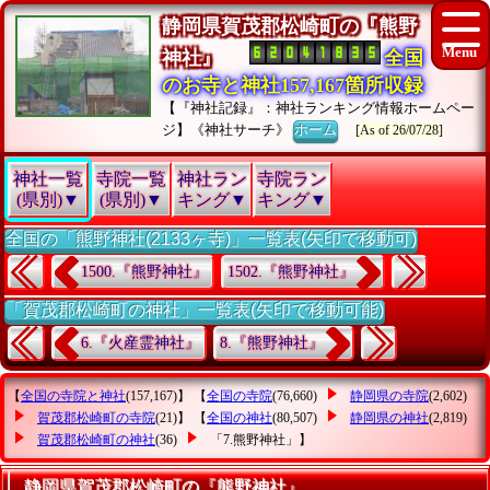
静岡県賀茂郡松崎町の『熊野
神社』
全国
のお寺と神社157,167箇所収録
【『神社記録』：神社ランキング情報ホームペー
ジ】《神社サーチ》
ホーム
[As of 26/07/28]
神社一覧
寺院一覧
神社ラン
寺院ラン
(県別)▼
(県別)▼
キング▼
キング▼
全国の「熊野神社(2133ヶ寺)」一覧表(矢印で移動可)
1500.『熊野神社』
1502.『熊野神社』
「賀茂郡松崎町の神社」一覧表(矢印で移動可能)
6.『火産霊神社』
8.『熊野神社』
【
全国の寺院と神社
(157,167)】 【
全国の寺院
(76,660)
静岡県の寺院
(2,602)
賀茂郡松崎町の寺院
(21)】 【
全国の神社
(80,507)
静岡県の神社
(2,819)
賀茂郡松崎町の神社
(36)
「7.熊野神社」
】
静岡県賀茂郡松崎町の『熊野神社』