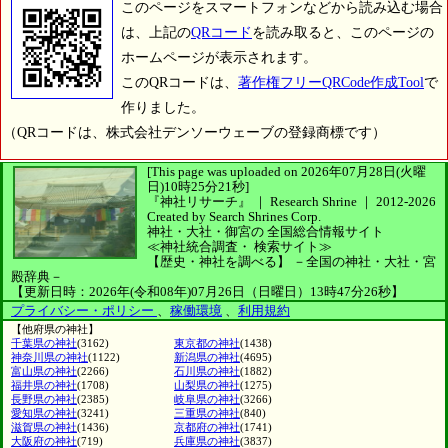
このページをスマートフォンなどから読み込む場合
は、上記の
QRコード
を読み取ると、このページの
ホームページが表示されます。
このQRコードは、
著作権フリーQRCode作成Tool
で
作りました。
（QRコードは、株式会社デンソーウェーブの登録商標です）
[This page was uploaded on 2026年07月28日(火曜
日)10時25分21秒]
『神社リサーチ』 ｜ Research Shrine
｜
2012-2026
Created by
Search Shrines Corp.
神社・大社・御宮の
全国総合情報サイト
≪神社統合調査・
検索サイト≫
【歴史・神社を調べる】
－全国の神社・大社・宮
殿辞典－
【更新日時：2026年(令和08年)07月26日（日曜日）13時47分26秒】
プライバシー・ポリシー
、
稼働環境
、
利用規約
【他府県の神社】
千葉県の神社
(3162)
東京都の神社
(1438)
神奈川県の神社
(1122)
新潟県の神社
(4695)
富山県の神社
(2266)
石川県の神社
(1882)
福井県の神社
(1708)
山梨県の神社
(1275)
長野県の神社
(2385)
岐阜県の神社
(3266)
愛知県の神社
(3241)
三重県の神社
(840)
滋賀県の神社
(1436)
京都府の神社
(1741)
大阪府の神社
(719)
兵庫県の神社
(3837)