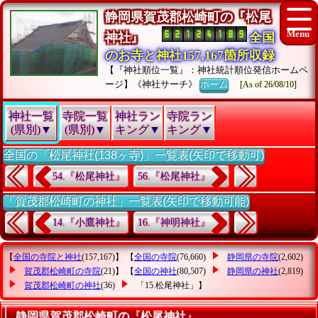
静岡県賀茂郡松崎町の『松尾
神社』
全国
のお寺と神社157,167箇所収録
【『神社順位一覧』：神社統計順位発信ホームペ
ージ】《神社サーチ》
ホーム
[As of 26/08/10]
神社一覧
寺院一覧
神社ラン
寺院ラン
(県別)▼
(県別)▼
キング▼
キング▼
全国の「松尾神社(138ヶ寺)」一覧表(矢印で移動可)
54.『松尾神社』
56.『松尾神社』
「賀茂郡松崎町の神社」一覧表(矢印で移動可能)
14.『小鷹神社』
16.『神明神社』
【
全国の寺院と神社
(157,167)】 【
全国の寺院
(76,660)
静岡県の寺院
(2,602)
賀茂郡松崎町の寺院
(21)】 【
全国の神社
(80,507)
静岡県の神社
(2,819)
賀茂郡松崎町の神社
(36)
「15.松尾神社」
】
静岡県賀茂郡松崎町の『松尾神社』