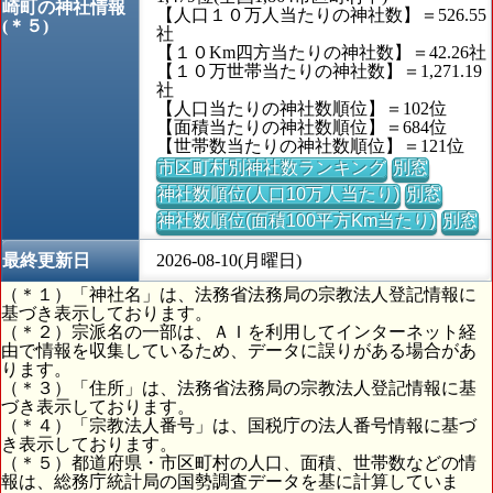
崎町の神社情報
【人口１０万人当たりの神社数】＝526.55
(＊５)
社
【１０Km四方当たりの神社数】＝42.26社
【１０万世帯当たりの神社数】＝1,271.19
社
【人口当たりの神社数順位】＝102位
【面積当たりの神社数順位】＝684位
【世帯数当たりの神社数順位】＝121位
市区町村別神社数ランキング
別窓
神社数順位(人口10万人当たり)
別窓
神社数順位(面積100平方Km当たり)
別窓
最終更新日
2026-08-10(月曜日)
（＊１）「神社名」は、法務省法務局の宗教法人登記情報に
基づき表示しております。
（＊２）宗派名の一部は、ＡＩを利用してインターネット経
由で情報を収集しているため、データに誤りがある場合があ
ります。
（＊３）「住所」は、法務省法務局の宗教法人登記情報に基
づき表示しております。
（＊４）「宗教法人番号」は、国税庁の法人番号情報に基づ
き表示しております。
（＊５）都道府県・市区町村の人口、面積、世帯数などの情
報は、総務庁統計局の国勢調査データを基に計算していま