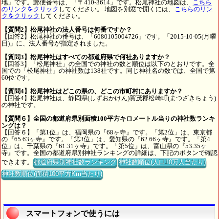
地」です。郵便番号は、「〒410-3614」です。松尾神社の地図は、
こちら
のリンクをクリック
してください。 地図を別窓で開くには、
こちらのリン
クをクリック
してください。
【質問2】松尾神社の法人番号は何番ですか？
【回答2】松尾神社の番号は、「6080105004726」です。「2015-10-05(月曜
日)」に、法人番号が指定されました。
【質問3】松尾神社はすべての都道府県で何社ありますか？
【回答3】「松尾神社」の全国での神社の数と順位は以下のとおりです。全
国での「松尾神社」の神社数は138社です。同じ神社名の数では、全国で第
60位です。
【質問4】松尾神社はどこの県の、どこの市町村にありますか？
【回答4】松尾神社は、静岡県(しずおかけん)賀茂郡松崎町(まつざきちょう)
の神社です。
【質問６】全国の都道府県別面積100平方キロメートル当りの神社数ランキ
ングは？
【回答６】「第1位」は、福岡県の『68ヶ寺』です。「第2位」は、東京都
の『65.63ヶ寺』です。「第3位」は、愛知県の『62.66ヶ寺』です。「第4
位」は、千葉県の『61.31ヶ寺』です。「第5位」は、富山県の『53.35ヶ
寺』です。全国の都道府県別神社ランキングの詳細は、下記のボタンで確認
できます。
都道府県別神社数ランキング
神社数順位(人口10万人当たり)
神社数順位(面積100平方Km当たり)
スマートフォンで使うには