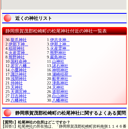
近くの神社リスト
静岡県賀茂郡松崎町の松尾神社付近の神社一覧表
36.
龍爪神社
1.
伊志夫神...
2.
伊那下神...
3.
伊那上神...
4.
稲荷神社
5.
火産霊神...
6.
火産霊神...
7.
熊野神社
8.
熊野神社
9.
嚴島神社
10.
国柱命神...
11.
山神社
12.
若宮八幡...
13.
諸石神社
14.
小鷹神社
16.
神明神社
17.
諏訪神社
18.
瀬崎稲荷...
19.
浅間神社
20.
船寄神社
21.
仲神社
22.
津島神社
23.
天神社
24.
天神社
25.
天満宮神...
26.
道部神社
27.
日吉神社
28.
白山神社
29.
八幡神社
30.
八幡神社
静岡県賀茂郡松崎町の松尾神社に関するよくある質問
【質問1】松尾神社の住所はどこですか？
【回答1】松尾神社の所在地は、「静岡県賀茂郡松崎町岩科南側１１４６番