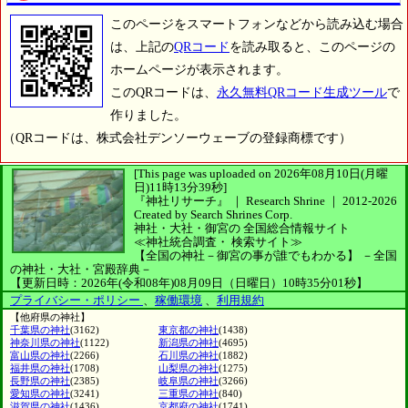
このページをスマートフォンなどから読み込む場合
は、上記の
QRコード
を読み取ると、このページの
ホームページが表示されます。
このQRコードは、
永久無料QRコード生成ツール
で
作りました。
（QRコードは、株式会社デンソーウェーブの登録商標です）
[This page was uploaded on 2026年08月10日(月曜
日)11時13分39秒]
『神社リサーチ』 ｜ Research Shrine
｜
2012-2026
Created by
Search Shrines Corp.
神社・大社・御宮の
全国総合情報サイト
≪神社統合調査・
検索サイト≫
【全国の神社－御宮の事が誰でもわかる】
－全国
の神社・大社・宮殿辞典－
【更新日時：2026年(令和08年)08月09日（日曜日）10時35分01秒】
プライバシー・ポリシー
、
稼働環境
、
利用規約
【他府県の神社】
千葉県の神社
(3162)
東京都の神社
(1438)
神奈川県の神社
(1122)
新潟県の神社
(4695)
富山県の神社
(2266)
石川県の神社
(1882)
福井県の神社
(1708)
山梨県の神社
(1275)
長野県の神社
(2385)
岐阜県の神社
(3266)
愛知県の神社
(3241)
三重県の神社
(840)
滋賀県の神社
(1436)
京都府の神社
(1741)