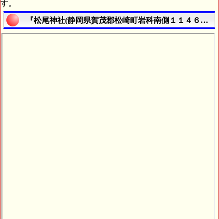
す。
『松尾神社(静岡県賀茂郡松崎町岩科南側１１４６番地