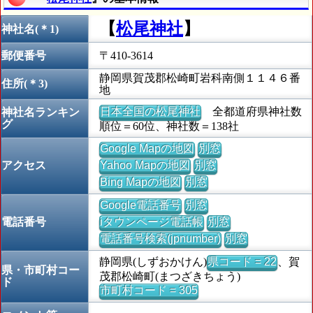
【
松尾神社
】
神社名(＊1)
郵便番号
〒410-3614
静岡県賀茂郡松崎町岩科南側１１４６番
住所(＊3)
地
日本全国の松尾神社
全都道府県神社数
神社名ランキン
グ
順位＝60位、神社数＝138社
Google Mapの地図
別窓
アクセス
Yahoo Mapの地図
別窓
Bing Mapの地図
別窓
Google電話番号
別窓
電話番号
iタウンページ電話帳
別窓
電話番号検索(jpnumber)
別窓
静岡県(しずおかけん)
県コード = 22
、賀
県・市町村コー
茂郡松崎町(まつざきちょう)
ド
市町村コード = 305