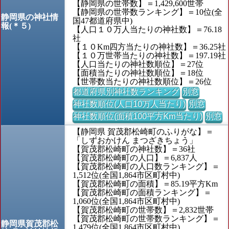
【静岡県の世帯数】＝1,429,600世帯
【静岡県の世帯数ランキング】＝10位(全
静岡県の神社情
国47都道府県中)
報(＊５)
【人口１０万人当たりの神社数】＝76.18
社
【１０Km四方当たりの神社数】＝36.25社
【１０万世帯当たりの神社数】＝197.19社
【人口当たりの神社数順位】＝27位
【面積当たりの神社数順位】＝18位
【世帯数当たりの神社数順位】＝26位
都道府県別神社数ランキング
別窓
神社数順位(人口10万人当たり)
別窓
神社数順位(面積100平方Km当たり)
別窓
【静岡県 賀茂郡松崎町のふりがな】＝
「しずおかけん まつざきちょう」
【賀茂郡松崎町の神社数】＝36社
【賀茂郡松崎町の人口】＝6,837人
【賀茂郡松崎町の人口数ランキング】＝
1,512位(全国1,864市区町村中)
【賀茂郡松崎町の面積】＝85.19平方Km
【賀茂郡松崎町の面積ランキング】＝
1,060位(全国1,864市区町村中)
【賀茂郡松崎町の世帯数】＝2,832世帯
【賀茂郡松崎町の世帯数ランキング】＝
静岡県賀茂郡松
1,479位(全国1,864市区町村中)