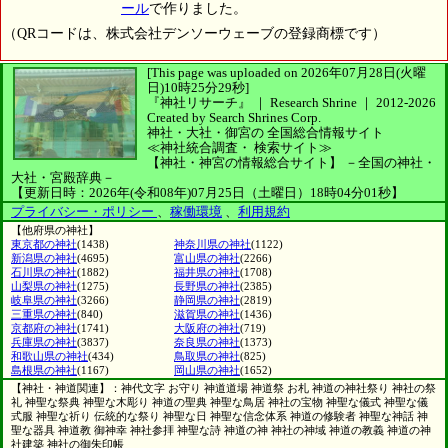
ール
で作りました。
（QRコードは、株式会社デンソーウェーブの登録商標です）
[This page was uploaded on 2026年07月28日(火曜
日)10時25分29秒]
『神社リサーチ』 ｜ Research Shrine
｜
2012-2026
Created by
Search Shrines Corp.
神社・大社・御宮の
全国総合情報サイト
≪神社統合調査・
検索サイト≫
【神社・神宮の情報総合サイト】
－全国の神社・
大社・宮殿辞典－
【更新日時：2026年(令和08年)07月25日（土曜日）18時04分01秒】
プライバシー・ポリシー
、
稼働環境
、
利用規約
【他府県の神社】
東京都の神社
(1438)
神奈川県の神社
(1122)
新潟県の神社
(4695)
富山県の神社
(2266)
石川県の神社
(1882)
福井県の神社
(1708)
山梨県の神社
(1275)
長野県の神社
(2385)
岐阜県の神社
(3266)
静岡県の神社
(2819)
三重県の神社
(840)
滋賀県の神社
(1436)
京都府の神社
(1741)
大阪府の神社
(719)
兵庫県の神社
(3837)
奈良県の神社
(1373)
和歌山県の神社
(434)
鳥取県の神社
(825)
島根県の神社
(1167)
岡山県の神社
(1652)
【神社・神道関連】：神代文字 お守り 神道道場 神道祭 お札 神道の神社祭り 神社の祭
礼 神聖な祭典 神聖な木彫り 神道の聖典 神聖な鳥居 神社の宝物 神聖な儀式 神聖な儀
式服 神聖な祈り 伝統的な祭り 神聖な日 神聖な信念体系 神道の修験者 神聖な神話 神
聖な器具 神道教 御神幸 神社参拝 神聖な詩 神道の神 神社の神域 神道の教義 神道の神
社建築 神社の御朱印帳