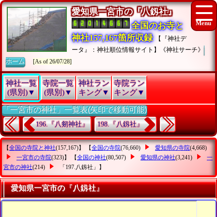
愛知県一宮市の『八釼社』
全国のお寺と
神社157,167箇所収録
【『神社デ
ータ』：神社順位情報サイト】《神社サーチ》
ホーム
[As of 26/07/28]
神社一覧
寺院一覧
神社ラン
寺院ラン
(県別)▼
(県別)▼
キング▼
キング▼
「一宮市の神社」一覧表(矢印で移動可能)
196.『八剱神社』
198.『八釼社』
【
全国の寺院と神社
(157,167)】 【
全国の寺院
(76,660)
愛知県の寺院
(4,668)
一宮市の寺院
(323)】 【
全国の神社
(80,507)
愛知県の神社
(3,241)
一
宮市の神社
(214)
「197.八釼社」
】
愛知県一宮市の『八釼社』