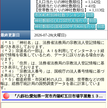
【人口当たりの神社数順位】＝1,142位
【面積当たりの神社数順位】＝41位
【世帯数当たりの神社数順位】＝1,113位
市区町村別神社数ランキング
別窓
神社数順位(人口10万人当たり)
別窓
神社数順位(面積100平方Km当たり)
別窓
最終更新日
2026-07-28(火曜日)
（＊１）「神社名」は、法務省法務局の宗教法人登記情報に
基づき表示しております。
（＊２）宗派名の一部は、ＡＩを利用してインターネット経
由で情報を収集しているため、データに誤りがある場合があ
ります。
（＊３）「住所」は、法務省法務局の宗教法人登記情報に基
づき表示しております。
（＊４）「宗教法人番号」は、国税庁の法人番号情報に基づ
き表示しております。
（＊５）都道府県・市区町村の人口、面積、世帯数などの情
報は、総務庁統計局の国勢調査データを基に計算していま
す。
『八釼社(愛知県一宮市丹陽町五日市場字屋敷１３７２