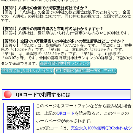
【質問3】八釼社の全国での寺院数は何社ですか？
【回答3】「八釼社」の全国での神社の数と順位は以下のとおりです。全国
での「八釼社」の神社数は2社です。同じ神社名の数では、全国で第2355位
です。
【質問4】八釼社の都道府県名と市町村名はわかりますか？
【回答4】八釼社は、愛知県(あいちけん)一宮市(いちのみやし)の神社です。
【質問６】全国で10万世帯当りの神社が多いの都道府県はどこですか？
【回答６】「第1位」は、高知県の『677.72ヶ寺』です。「第2位」は、福井
県の『610.68ヶ寺』です。「第3位」は、富山県の『579.29ヶ寺』です。
「第4位」は、新潟県の『553.56ヶ寺』です。「第5位」は、山形県の
『443.07ヶ寺』です。全国の都道府県別神社ランキングの詳細は、下記のボ
タンで確認できます。
都道府県別神社数ランキング
神社数順位(人口10万人当たり)
神社数順位(面積100平方Km当たり)
QRコードで利用するには
このページをスマートフォンなどから読み込む場合
は、上記の
QRコード
を読み取ると、このページの
ホームページが表示されます。
このQRコードは、
完全永久100%無料QRCode作成ツ