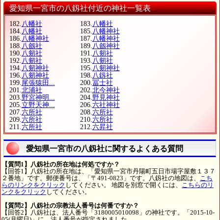
愛知県一宮市の八釼社付近の神社一覧表
182.
八幡社
183.
八幡社
184.
八幡社
185.
八幡神社
186.
八幡神社
187.
八幡神社
188.
八劔社
189.
八劔神社
190.
八剱社
191.
八剱社
192.
八剱社
193.
八剱社
194.
八剱神社
195.
八剱神社
196.
八剱神社
198.
八釼社
199.
尾張猿田...
200.
冨士社
201.
北浦社
202.
北今神社
203.
野宮神明...
204.
野見神社
205.
立野天神...
206.
六社神社
207.
六所社
208.
六所社
209.
六所社
210.
六所社
211.
六所社
212.
六昇社
愛知県一宮市の八釼社に関するよくある質問
【質問1】八釼社の所在地は何処ですか？
【回答1】八釼社の所在地は、「愛知県一宮市丹陽町五日市場字屋敷１３７
２番地」です。郵便番号は、「〒491-0823」です。八釼社の地図は、
こち
らのリンクをクリック
してください。 地図を別窓で開くには、
こちらのリ
ンクをクリック
してください。
【質問2】八釼社の宗教法人番号は何番ですか？
【回答2】八釼社は、法人番号「3180005010098」の神社です。「2015-10-
05(月曜日)」に、法人番号が指定されました。