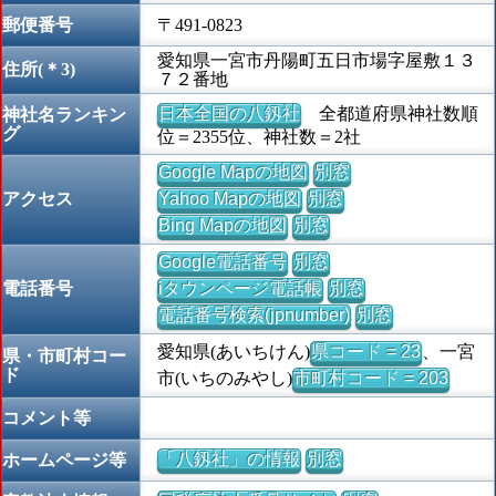
郵便番号
〒491-0823
愛知県一宮市丹陽町五日市場字屋敷１３
住所(＊3)
７２番地
日本全国の八釼社
全都道府県神社数順
神社名ランキン
グ
位＝2355位、神社数＝2社
Google Mapの地図
別窓
アクセス
Yahoo Mapの地図
別窓
Bing Mapの地図
別窓
Google電話番号
別窓
電話番号
iタウンページ電話帳
別窓
電話番号検索(jpnumber)
別窓
愛知県(あいちけん)
県コード = 23
、一宮
県・市町村コー
ド
市(いちのみやし)
市町村コード = 203
コメント等
「八釼社」の情報
別窓
ホームページ等