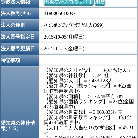
国税庁法人番号サイト
別窓
宗教法人情報
法人番号(＊4)
3180005010098
法人の種別
その他の設立登記法人(399)
法人番号指定日
2015-10-05(月曜日)
法人番号更新日
2015-11-13(金曜日)
特記事項
【愛知県のふりがな】＝「あいちけん」
【愛知県の神社数】＝3,241社
【愛知県の人口】＝7,483,128人
【愛知県の人口数ランキング】＝4位(全
国47都道府県中)
【愛知県の面積】＝5,172.48平方Km
【愛知県の面積ランキング】＝27位(全国
47都道府県中)
【愛知県の世帯数】＝3,063,833世帯
【愛知県の世帯数ランキング】＝4位(全
国47都道府県中)
愛知県の神社情
【人口１０万人当たりの神社数】＝43.31
報(＊５)
社