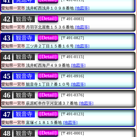
愛知県一宮市
浅井町西浅井１０９８番地
[地図等]
42
[Detail]
観音寺
[〒491-0083]
愛知県一宮市
丹羽字北屋敷１５３６番地
[地図等]
43
[Detail]
観音寺
[〒491-0827]
愛知県一宮市
三ツ井２丁目１５番１６号
[地図等]
44
[Detail]
観音寺
[〒491-0115]
愛知県一宮市
浅井町西海戸４９９番地
[地図等]
45
[Detail]
観音寺
[〒491-0916]
愛知県一宮市
観音寺１丁目７番１０号
[地図等]
46
[Detail]
観音寺
[〒491-0376]
愛知県一宮市
萩原町串作字河室浦３７番地
[地図等]
47
[Detail]
観音寺
[〒491-0123]
愛知県一宮市
富塚イ１８１５番地
[地図等]
48
[Detail]
観音寺
[〒491-0001]