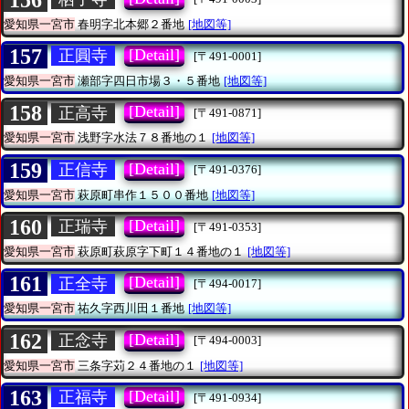
愛知県一宮市
春明字北本郷２番地
[地図等]
157
[Detail]
正圓寺
[〒491-0001]
愛知県一宮市
瀬部字四日市場３・５番地
[地図等]
158
[Detail]
正高寺
[〒491-0871]
愛知県一宮市
浅野字水法７８番地の１
[地図等]
159
[Detail]
正信寺
[〒491-0376]
愛知県一宮市
萩原町串作１５００番地
[地図等]
160
[Detail]
正瑞寺
[〒491-0353]
愛知県一宮市
萩原町萩原字下町１４番地の１
[地図等]
161
[Detail]
正全寺
[〒494-0017]
愛知県一宮市
祐久字西川田１番地
[地図等]
162
[Detail]
正念寺
[〒494-0003]
愛知県一宮市
三条字苅２４番地の１
[地図等]
163
[Detail]
正福寺
[〒491-0934]