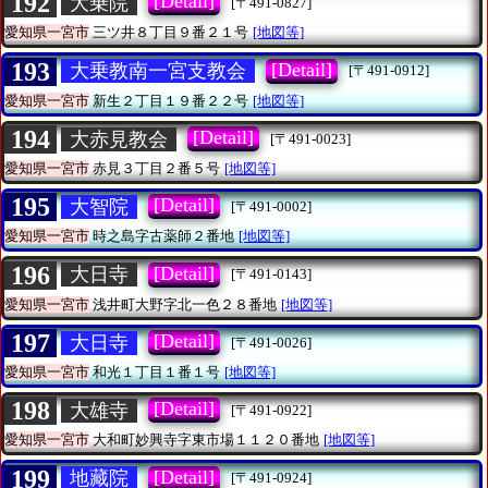
192
[Detail]
大乗院
[〒491-0827]
愛知県一宮市
三ツ井８丁目９番２１号
[地図等]
193
[Detail]
大乗教南一宮支教会
[〒491-0912]
愛知県一宮市
新生２丁目１９番２２号
[地図等]
194
[Detail]
大赤見教会
[〒491-0023]
愛知県一宮市
赤見３丁目２番５号
[地図等]
195
[Detail]
大智院
[〒491-0002]
愛知県一宮市
時之島字古薬師２番地
[地図等]
196
[Detail]
大日寺
[〒491-0143]
愛知県一宮市
浅井町大野字北一色２８番地
[地図等]
197
[Detail]
大日寺
[〒491-0026]
愛知県一宮市
和光１丁目１番１号
[地図等]
198
[Detail]
大雄寺
[〒491-0922]
愛知県一宮市
大和町妙興寺字東市場１１２０番地
[地図等]
199
[Detail]
地藏院
[〒491-0924]