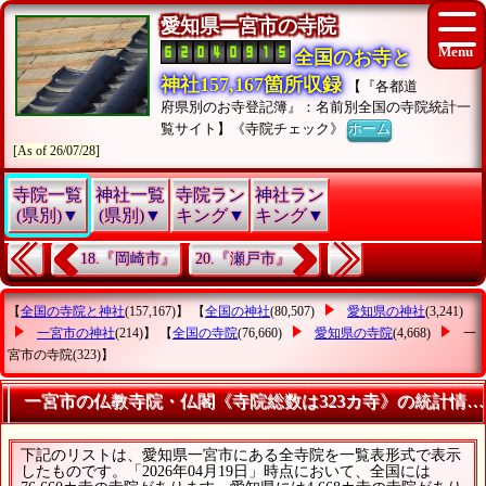
愛知県一宮市の寺院
全国のお寺と
神社157,167箇所収録
【『各都道
府県別のお寺登記簿』：名前別全国の寺院統計一
覧サイト】《寺院チェック》
ホーム
[As of 26/07/28]
寺院一覧
神社一覧
寺院ラン
神社ラン
(県別)▼
(県別)▼
キング▼
キング▼
18.『岡崎市』
20.『瀬戸市』
【
全国の寺院と神社
(157,167)】 【
全国の神社
(80,507)
愛知県の神社
(3,241)
一宮市の神社
(214)】 【
全国の寺院
(76,660)
愛知県の寺院
(4,668)
一
宮市の寺院
(323)】
一宮市の仏教寺院・仏閣《寺院総数は323カ寺》の統計情報
下記のリストは、愛知県一宮市にある全寺院を一覧表形式で表示
したものです。「2026年04月19日」時点において、全国には