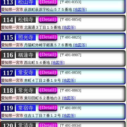
113
[Detail]
松山寺
[〒491-0353]
愛知県一宮市
萩原町萩原字松山５７５番地
[地図等]
114
[Detail]
松鶴寺
[〒491-0854]
愛知県一宮市
北園通３丁目１５番地
[地図等]
115
[Detail]
照光寺
[〒491-0825]
愛知県一宮市
丹陽町外崎字郷裏５７６番地
[地図等]
116
[Detail]
稱蓮寺
[〒491-0907]
愛知県一宮市
西出町５４番地
[地図等]
117
[Detail]
常安寺
[〒491-0859]
愛知県一宮市
本町４丁目２番１９号
[地図等]
118
[Detail]
常光寺
[〒491-0863]
愛知県一宮市
東印田町６２番地の３
[地図等]
119
[Detail]
常宿寺
[〒491-0919]
愛知県一宮市
住吉１丁目７番１２号
[地図等]
120
[Detail]
常清寺
[〒491-0934]