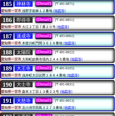
185
[Detail]
禅林寺
[〒491-0871]
愛知県一宮市
浅野字前林１２番地
[地図等]
186
[Detail]
即得寺
[〒491-0851]
愛知県一宮市
大江２丁目７番２０号
[地図等]
187
[Detail]
速成寺
[〒493-0002]
愛知県一宮市
木曽川町門間３６１６番地
[地図等]
188
[Detail]
太陽院
[〒491-0922]
愛知県一宮市
大和町妙興寺境内２４４５番地
[地図等]
189
[Detail]
大王寺
[〒491-0105]
愛知県一宮市
浅井町大日比野１８６４番地
[地図等]
190
[Detail]
大士寺
[〒491-0831]
愛知県一宮市
森本３丁目１３番２３号
[地図等]
191
[Detail]
大慈寺
[〒491-0013]
愛知県一宮市
北小渕字田島３２７３番地
[地図等]