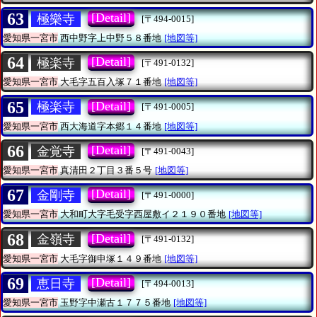
63
[Detail]
極樂寺
[〒494-0015]
愛知県一宮市
西中野字上中野５８番地
[地図等]
64
[Detail]
極楽寺
[〒491-0132]
愛知県一宮市
大毛字五百入塚７１番地
[地図等]
65
[Detail]
極楽寺
[〒491-0005]
愛知県一宮市
西大海道字本郷１４番地
[地図等]
66
[Detail]
金覚寺
[〒491-0043]
愛知県一宮市
真清田２丁目３番５号
[地図等]
67
[Detail]
金剛寺
[〒491-0000]
愛知県一宮市
大和町大字毛受字西屋敷イ２１９０番地
[地図等]
68
[Detail]
金嶺寺
[〒491-0132]
愛知県一宮市
大毛字御申塚１４９番地
[地図等]
69
[Detail]
恵日寺
[〒494-0013]
愛知県一宮市
玉野字中瀬古１７７５番地
[地図等]