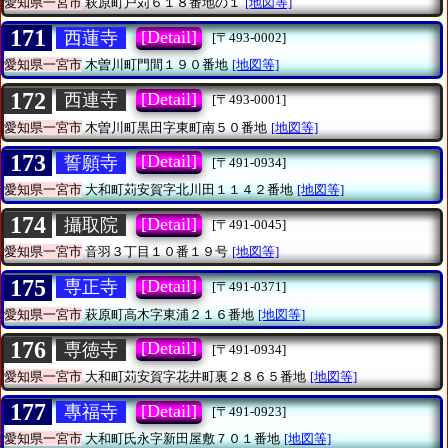
愛知県一宮市
萩原町戸苅６１８番地の１
[地図等]
171
[Detail]
西蓮寺
[〒493-0002]
愛知県一宮市
木曽川町門間１９０番地
[地図等]
172
[Detail]
西連寺
[〒493-0001]
愛知県一宮市
木曽川町黒田字東町南５０番地
[地図等]
173
[Detail]
誓願寺
[〒491-0934]
愛知県一宮市
大和町苅安賀字北川田１１４２番地
[地図等]
174
[Detail]
攝取院
[〒491-0045]
愛知県一宮市
音羽３丁目１０番１９号
[地図等]
175
[Detail]
専正寺
[〒491-0371]
愛知県一宮市
萩原町高木字東浦２１６番地
[地図等]
176
[Detail]
専徳寺
[〒491-0934]
愛知県一宮市
大和町苅安賀字花井町裏２８６５番地
[地図等]
177
[Detail]
專福寺
[〒491-0923]
愛知県一宮市
大和町氏永字新田屋敷７０１番地
[地図等]