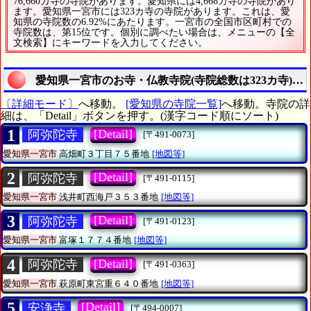
76,660カ寺の寺院があります。愛知県には4,668カ寺の寺院があり
ます。愛知県一宮市には323カ寺の寺院があります。これは、愛
知県の寺院数の6.92%にあたります。一宮市の全国市区町村での
寺院数は、第15位です。個別に調べたい場合は、メニューの【全
文検索】にキーワードを入力してください。
愛知県一宮市のお寺・仏教寺院(寺院総数は323カ寺)の
〔詳細モード〕
へ移動。
[愛知県の寺院一覧]
へ移動。寺院の詳
細は、「Detail」ボタンを押す。(漢字コード順にソート)
1
[Detail]
阿弥陀寺
[〒491-0073]
愛知県一宮市
高畑町３丁目７５番地
[地図等]
2
[Detail]
阿弥陀寺
[〒491-0115]
愛知県一宮市
浅井町西海戸３５３番地
[地図等]
3
[Detail]
阿弥陀寺
[〒491-0123]
愛知県一宮市
富塚１７７４番地
[地図等]
4
[Detail]
阿弥陀寺
[〒491-0363]
愛知県一宮市
萩原町東宮重６４０番地
[地図等]
5
[Detail]
安浄寺
[〒494-0007]