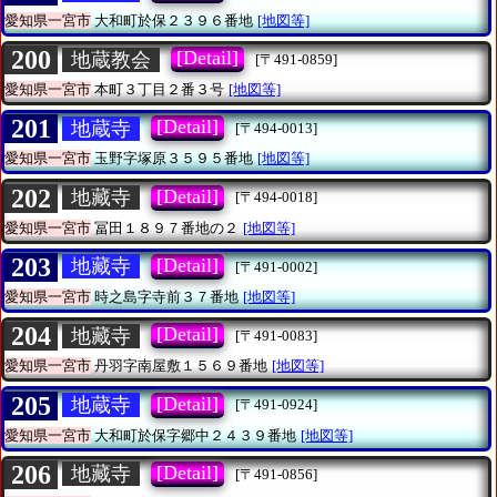
愛知県一宮市
大和町於保２３９６番地
[地図等]
200
[Detail]
地蔵教会
[〒491-0859]
愛知県一宮市
本町３丁目２番３号
[地図等]
201
[Detail]
地蔵寺
[〒494-0013]
愛知県一宮市
玉野字塚原３５９５番地
[地図等]
202
[Detail]
地藏寺
[〒494-0018]
愛知県一宮市
冨田１８９７番地の２
[地図等]
203
[Detail]
地藏寺
[〒491-0002]
愛知県一宮市
時之島字寺前３７番地
[地図等]
204
[Detail]
地藏寺
[〒491-0083]
愛知県一宮市
丹羽字南屋敷１５６９番地
[地図等]
205
[Detail]
地蔵寺
[〒491-0924]
愛知県一宮市
大和町於保字郷中２４３９番地
[地図等]
206
[Detail]
地藏寺
[〒491-0856]