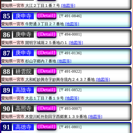
愛知県一宮市
大江２丁目１番７号
[地図等]
85
[Detail]
庚申寺
[〒491-0846]
愛知県一宮市
牛野通３丁目２７番地
[地図等]
86
[Detail]
庚申寺
[〒494-0001]
愛知県一宮市
開明字城堀２５番地の１
[地図等]
87
[Detail]
庚申寺
[〒491-0136]
愛知県一宮市
杉山字郷内７番地
[地図等]
88
[Detail]
耕雲院
[〒491-0922]
愛知県一宮市
大和町妙興寺字妙興寺境内２４３７番地
[地図等]
89
[Detail]
高陰寺
[〒491-0852]
愛知県一宮市
大志１丁目７番１９号
[地図等]
90
[Detail]
高照寺
[〒493-0007]
愛知県一宮市
木曽川町外割田字西郷東１３９番地
[地図等]
91
[Detail]
高徳寺
[〒491-0801]