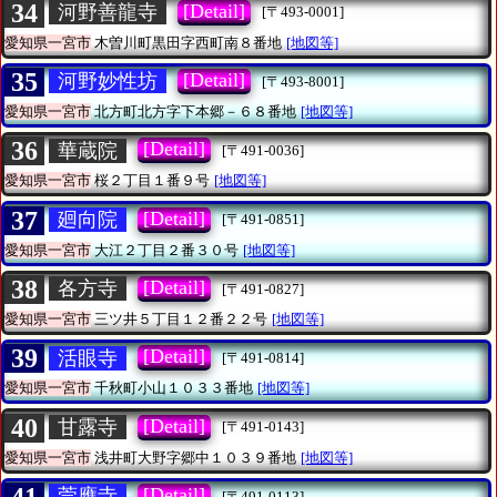
34
[Detail]
河野善龍寺
[〒493-0001]
愛知県一宮市
木曽川町黒田字西町南８番地
[地図等]
35
[Detail]
河野妙性坊
[〒493-8001]
愛知県一宮市
北方町北方字下本郷－６８番地
[地図等]
36
[Detail]
華蔵院
[〒491-0036]
愛知県一宮市
桜２丁目１番９号
[地図等]
37
[Detail]
廻向院
[〒491-0851]
愛知県一宮市
大江２丁目２番３０号
[地図等]
38
[Detail]
各方寺
[〒491-0827]
愛知県一宮市
三ツ井５丁目１２番２２号
[地図等]
39
[Detail]
活眼寺
[〒491-0814]
愛知県一宮市
千秋町小山１０３３番地
[地図等]
40
[Detail]
甘露寺
[〒491-0143]
愛知県一宮市
浅井町大野字郷中１０３９番地
[地図等]
41
[Detail]
莞應寺
[〒491-0113]