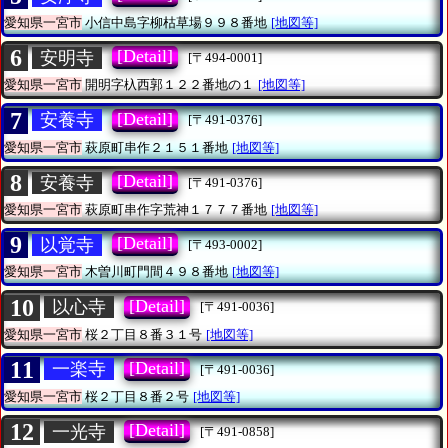
愛知県一宮市
小信中島字柳枯草場９９８番地
[地図等]
6
[Detail]
安明寺
[〒494-0001]
愛知県一宮市
開明字杁西郭１２２番地の１
[地図等]
7
[Detail]
安養寺
[〒491-0376]
愛知県一宮市
萩原町串作２１５１番地
[地図等]
8
[Detail]
安養寺
[〒491-0376]
愛知県一宮市
萩原町串作字荒神１７７７番地
[地図等]
9
[Detail]
以覚寺
[〒493-0002]
愛知県一宮市
木曽川町門間４９８番地
[地図等]
10
[Detail]
以心寺
[〒491-0036]
愛知県一宮市
桜２丁目８番３１号
[地図等]
11
[Detail]
一楽寺
[〒491-0036]
愛知県一宮市
桜２丁目８番２号
[地図等]
12
[Detail]
一光寺
[〒491-0858]