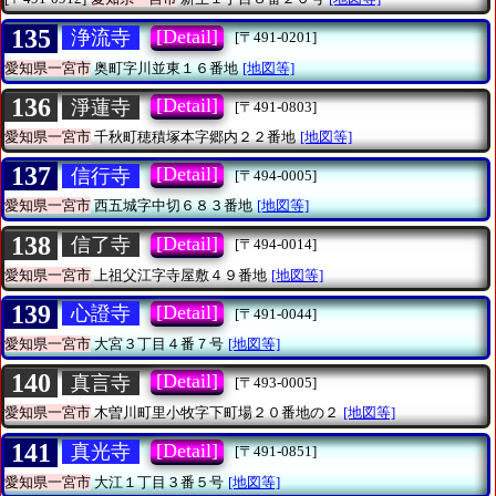
135
[Detail]
浄流寺
[〒491-0201]
愛知県一宮市
奥町字川並東１６番地
[地図等]
136
[Detail]
淨蓮寺
[〒491-0803]
愛知県一宮市
千秋町穂積塚本字郷内２２番地
[地図等]
137
[Detail]
信行寺
[〒494-0005]
愛知県一宮市
西五城字中切６８３番地
[地図等]
138
[Detail]
信了寺
[〒494-0014]
愛知県一宮市
上祖父江字寺屋敷４９番地
[地図等]
139
[Detail]
心證寺
[〒491-0044]
愛知県一宮市
大宮３丁目４番７号
[地図等]
140
[Detail]
真言寺
[〒493-0005]
愛知県一宮市
木曽川町里小牧字下町場２０番地の２
[地図等]
141
[Detail]
真光寺
[〒491-0851]
愛知県一宮市
大江１丁目３番５号
[地図等]