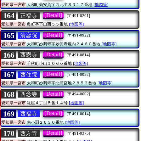
愛知県一宮市
大和町苅安賀字西北出３０１７番地
[地図等]
164
[Detail]
正福寺
[〒491-0201]
愛知県一宮市
奥町字下口西５５番地
[地図等]
165
[Detail]
清寥院
[〒491-0922]
愛知県一宮市
大和町妙興寺字妙興寺境内２４６０番地
[地図等]
166
[Detail]
西恩寺
[〒491-0814]
愛知県一宮市
千秋町小山１０６０番地
[地図等]
167
[Detail]
西住院
[〒491-0922]
愛知県一宮市
大和町妙興寺字北浦宮地２８５３番地
[地図等]
168
[Detail]
西念寺
[〒494-0002]
愛知県一宮市
篭屋４丁目５番１４号
[地図等]
169
[Detail]
西福寺
[〒491-0014]
愛知県一宮市
南小渕２６３０番地
[地図等]
170
[Detail]
西方寺
[〒491-0375]