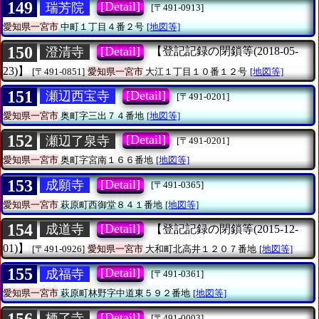
149
[Detail]
瑞芳院
[〒491-0913]
愛知県一宮市
中町１丁目４番２号
[地図等]
150
[Detail]
澄清寺
【登記記録の閉鎖等(2018-05-
23)】
[〒491-0851]
愛知県一宮市
大江１丁目１０番１２号
[地図等]
151
[Detail]
瀬辺西宝寺
[〒491-0201]
愛知県一宮市
奥町字三出７４番地
[地図等]
152
[Detail]
瀬辺了泉寺
[〒491-0201]
愛知県一宮市
奥町字宮南１６６番地
[地図等]
153
[Detail]
成願寺
[〒491-0365]
愛知県一宮市
萩原町西御堂８４１番地
[地図等]
154
[Detail]
成道寺
【登記記録の閉鎖等(2015-12-
01)】
[〒491-0926]
愛知県一宮市
大和町北高井１２０７番地
[地図等]
155
[Detail]
成福寺
[〒491-0361]
愛知県一宮市
萩原町林野字中道東５９２番地
[地図等]
156
[Detail]
栖了寺
[〒491-0003]