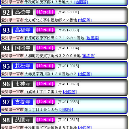
愛知県一宮市
千秋町加茂字郷１７番地の１
[地図等]
92
[Detail]
高徳寺
[〒493-8001]
愛知県一宮市
北方町北方字中屋敷郷２２番地
[地図等]
93
[Detail]
高福寺
[〒491-0353]
愛知県一宮市
萩原町萩原字松田２７１２の１番地
[地図等]
94
[Detail]
国照寺
[〒491-0934]
愛知県一宮市
大和町苅安賀字角出３２９９番地
[地図等]
95
[Detail]
栽松寺
[〒491-0015]
愛知県一宮市
大赤見字西川垂１３０番地の２
[地図等]
96
[Detail]
市神寺
[〒491-0879]
愛知県一宮市
白旗通１丁目７番１号
[地図等]
97
[Detail]
支提寺
[〒491-0858]
愛知県一宮市
栄１丁目１番１３号
[地図等]
98
[Detail]
慈眼寺
[〒491-0815]
愛知県一宮市
千秋町塩尻字居屋敷６８７番地
[地図等]