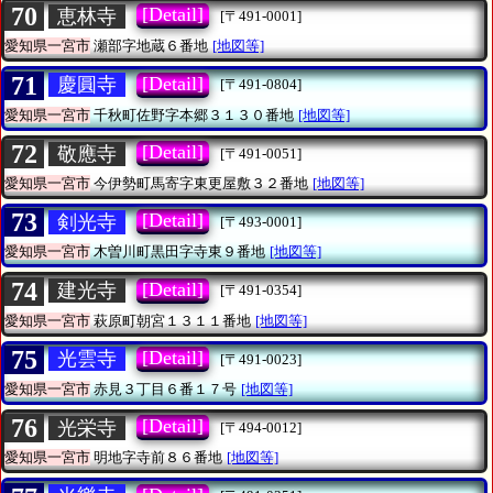
70
[Detail]
恵林寺
[〒491-0001]
愛知県一宮市
瀬部字地蔵６番地
[地図等]
71
[Detail]
慶圓寺
[〒491-0804]
愛知県一宮市
千秋町佐野字本郷３１３０番地
[地図等]
72
[Detail]
敬應寺
[〒491-0051]
愛知県一宮市
今伊勢町馬寄字東更屋敷３２番地
[地図等]
73
[Detail]
剣光寺
[〒493-0001]
愛知県一宮市
木曽川町黒田字寺東９番地
[地図等]
74
[Detail]
建光寺
[〒491-0354]
愛知県一宮市
萩原町朝宮１３１１番地
[地図等]
75
[Detail]
光雲寺
[〒491-0023]
愛知県一宮市
赤見３丁目６番１７号
[地図等]
76
[Detail]
光栄寺
[〒494-0012]
愛知県一宮市
明地字寺前８６番地
[地図等]