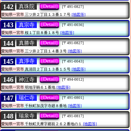
142
[Detail]
真珠院
[〒491-0827]
愛知県一宮市
三ツ井２丁目１３番１７号
[地図等]
143
[Detail]
真宗寺
[〒491-0036]
愛知県一宮市
桜１丁目８番１８号
[地図等]
144
[Detail]
真勝寺
[〒491-0827]
愛知県一宮市
三ツ井２丁目１４番３号
[地図等]
145
[Detail]
真淨寺
[〒491-0043]
愛知県一宮市
真清田２丁目１３番１５号
[地図等]
146
[Detail]
神江寺
[〒494-0012]
愛知県一宮市
明地字鞆６１番地
[地図等]
147
[Detail]
瑞仁寺
[〒491-0801]
愛知県一宮市
千秋町加茂字寺廻８番地
[地図等]
148
[Detail]
瑞泉寺
[〒491-0817]
愛知県一宮市
千秋町天摩字郷前２６２番地の１
[地図等]