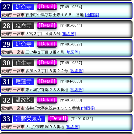
27
[Detail]
延命寺
[〒491-0364]
愛知県一宮市
萩原町中島字淨土寺１８５１番地
[地図等]
28
[Detail]
延命寺
[〒491-0044]
愛知県一宮市
大宮３丁目４番３号
[地図等]
29
[Detail]
延命寺
[〒491-0827]
愛知県一宮市
三ツ井２丁目３番４号
[地図等]
30
[Detail]
往生寺
[〒491-0837]
愛知県一宮市
多加木３丁目８番２２号
[地図等]
31
[Detail]
應蓮寺
[〒494-0008]
愛知県一宮市
東五城字寺廓２３８番地
[地図等]
32
[Detail]
温故院
[〒491-0000]
愛知県一宮市
浅井町大字東浅井１５５５番地
[地図等]
33
[Detail]
河野栄泉寺
[〒491-0132]
愛知県一宮市
大毛字御申塚９３番地
[地図等]