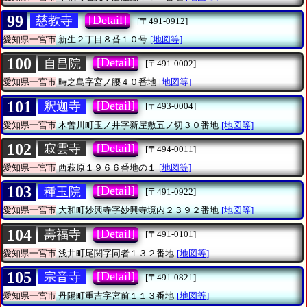
99
[Detail]
慈教寺
[〒491-0912]
愛知県一宮市
新生２丁目８番１０号
[地図等]
100
[Detail]
自昌院
[〒491-0002]
愛知県一宮市
時之島字宮ノ腰４０番地
[地図等]
101
[Detail]
釈迦寺
[〒493-0004]
愛知県一宮市
木曽川町玉ノ井字新屋敷五ノ切３０番地
[地図等]
102
[Detail]
寂雲寺
[〒494-0011]
愛知県一宮市
西萩原１９６６番地の１
[地図等]
103
[Detail]
種玉院
[〒491-0922]
愛知県一宮市
大和町妙興寺字妙興寺境内２３９２番地
[地図等]
104
[Detail]
壽福寺
[〒491-0101]
愛知県一宮市
浅井町尾関字同者１３２番地
[地図等]
105
[Detail]
宗音寺
[〒491-0821]
愛知県一宮市
丹陽町重吉字宮前１１３番地
[地図等]