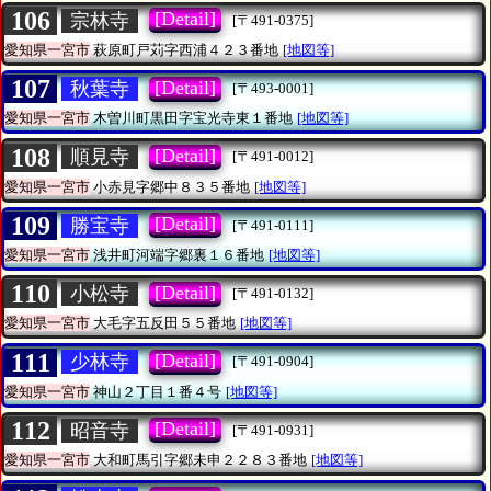
106
[Detail]
宗林寺
[〒491-0375]
愛知県一宮市
萩原町戸苅字西浦４２３番地
[地図等]
107
[Detail]
秋葉寺
[〒493-0001]
愛知県一宮市
木曽川町黒田字宝光寺東１番地
[地図等]
108
[Detail]
順見寺
[〒491-0012]
愛知県一宮市
小赤見字郷中８３５番地
[地図等]
109
[Detail]
勝宝寺
[〒491-0111]
愛知県一宮市
浅井町河端字郷裏１６番地
[地図等]
110
[Detail]
小松寺
[〒491-0132]
愛知県一宮市
大毛字五反田５５番地
[地図等]
111
[Detail]
少林寺
[〒491-0904]
愛知県一宮市
神山２丁目１番４号
[地図等]
112
[Detail]
昭音寺
[〒491-0931]
愛知県一宮市
大和町馬引字郷未申２２８３番地
[地図等]