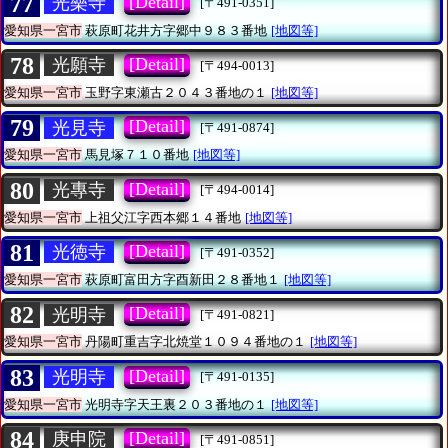
77
[Detail]
光樂寺
[〒491-0351]
愛知県一宮市
萩原町花井方字郷中９８３番地
[地図等]
78
[Detail]
光願寺
[〒494-0013]
愛知県一宮市
玉野字東瀬古２０４３番地の１
[地図等]
79
[Detail]
光見寺
[〒491-0874]
愛知県一宮市
馬見塚７１０番地
[地図等]
80
[Detail]
光專寺
[〒494-0014]
愛知県一宮市
上祖父江字西本郷１４番地
[地図等]
81
[Detail]
光徳寺
[〒491-0352]
愛知県一宮市
萩原町富田方字酉新田２８番地１
[地図等]
82
[Detail]
光明寺
[〒491-0821]
愛知県一宮市
丹陽町重吉字北焼堂１０９４番地の１
[地図等]
83
[Detail]
光明寺
[〒491-0135]
愛知県一宮市
光明寺字天王裏２０３番地の１
[地図等]
84
[Detail]
庚申院
[〒491-0851]