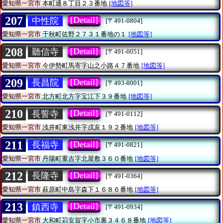
愛知県一宮市
本町通８丁目２３番地
[地図等]
207
[Detail]
中性院
[〒491-0804]
愛知県一宮市
千秋町佐野２７３１番地の１
[地図等]
208
[Detail]
聽信寺
[〒491-0051]
愛知県一宮市
今伊勢町馬寄字山之小路４７番地
[地図等]
209
[Detail]
長昌院
[〒493-8001]
愛知県一宮市
北方町北方字宝江下３９番地
[地図等]
210
[Detail]
長誓寺
[〒491-0112]
愛知県一宮市
浅井町東浅井字戌亥１９２番地
[地図等]
211
[Detail]
長福寺
[〒491-0821]
愛知県一宮市
丹陽町重吉字北屋敷３６０番地
[地図等]
212
[Detail]
長隆寺
[〒491-0364]
愛知県一宮市
萩原町中島字森下１６８６番地
[地図等]
213
[Detail]
鎮西寺
[〒491-0934]
愛知県一宮市
大和町苅安賀字小市裏３４６８番地
[地図等]