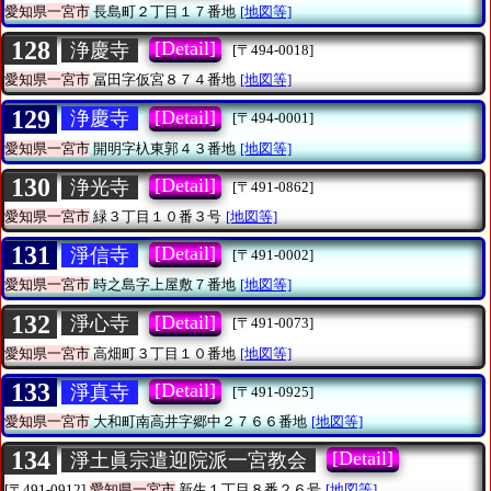
愛知県一宮市
長島町２丁目１７番地
[地図等]
128
[Detail]
浄慶寺
[〒494-0018]
愛知県一宮市
冨田字仮宮８７４番地
[地図等]
129
[Detail]
浄慶寺
[〒494-0001]
愛知県一宮市
開明字杁東郭４３番地
[地図等]
130
[Detail]
浄光寺
[〒491-0862]
愛知県一宮市
緑３丁目１０番３号
[地図等]
131
[Detail]
淨信寺
[〒491-0002]
愛知県一宮市
時之島字上屋敷７番地
[地図等]
132
[Detail]
淨心寺
[〒491-0073]
愛知県一宮市
高畑町３丁目１０番地
[地図等]
133
[Detail]
淨真寺
[〒491-0925]
愛知県一宮市
大和町南高井字郷中２７６６番地
[地図等]
134
[Detail]
淨土眞宗遣迎院派一宮教会
[〒491-0912]
愛知県一宮市
新生１丁目８番２６号
[地図等]