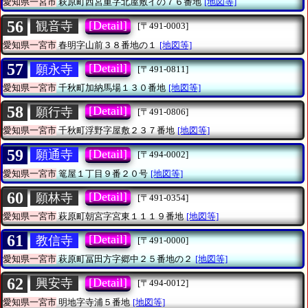
愛知県一宮市
萩原町西宮重字北屋敷イの７６番地
[地図等]
56
[Detail]
観音寺
[〒491-0003]
愛知県一宮市
春明字山前３８番地の１
[地図等]
57
[Detail]
願永寺
[〒491-0811]
愛知県一宮市
千秋町加納馬場１３０番地
[地図等]
58
[Detail]
願行寺
[〒491-0806]
愛知県一宮市
千秋町浮野字屋敷２３７番地
[地図等]
59
[Detail]
願通寺
[〒494-0002]
愛知県一宮市
篭屋１丁目９番２０号
[地図等]
60
[Detail]
願林寺
[〒491-0354]
愛知県一宮市
萩原町朝宮字宮東１１１９番地
[地図等]
61
[Detail]
教信寺
[〒491-0000]
愛知県一宮市
萩原町冨田方字郷中２５番地の２
[地図等]
62
[Detail]
興安寺
[〒494-0012]
愛知県一宮市
明地字寺浦５番地
[地図等]