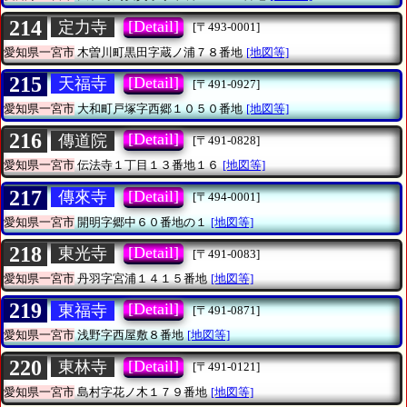
214
[Detail]
定力寺
[〒493-0001]
愛知県一宮市
木曽川町黒田字蔵ノ浦７８番地
[地図等]
215
[Detail]
天福寺
[〒491-0927]
愛知県一宮市
大和町戸塚字西郷１０５０番地
[地図等]
216
[Detail]
傳道院
[〒491-0828]
愛知県一宮市
伝法寺１丁目１３番地１６
[地図等]
217
[Detail]
傳來寺
[〒494-0001]
愛知県一宮市
開明字郷中６０番地の１
[地図等]
218
[Detail]
東光寺
[〒491-0083]
愛知県一宮市
丹羽字宮浦１４１５番地
[地図等]
219
[Detail]
東福寺
[〒491-0871]
愛知県一宮市
浅野字西屋敷８番地
[地図等]
220
[Detail]
東林寺
[〒491-0121]
愛知県一宮市
島村字花ノ木１７９番地
[地図等]