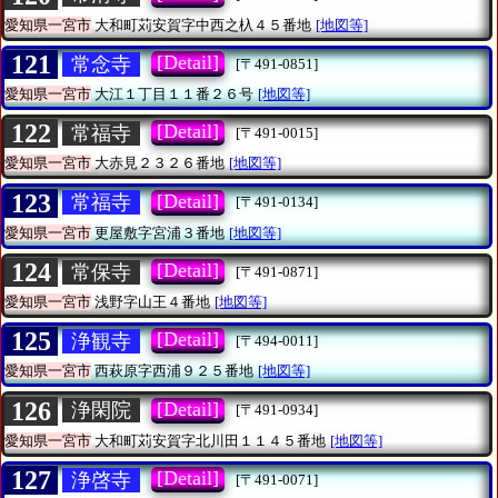
愛知県一宮市
大和町苅安賀字中西之杁４５番地
[地図等]
121
[Detail]
常念寺
[〒491-0851]
愛知県一宮市
大江１丁目１１番２６号
[地図等]
122
[Detail]
常福寺
[〒491-0015]
愛知県一宮市
大赤見２３２６番地
[地図等]
123
[Detail]
常福寺
[〒491-0134]
愛知県一宮市
更屋敷字宮浦３番地
[地図等]
124
[Detail]
常保寺
[〒491-0871]
愛知県一宮市
浅野字山王４番地
[地図等]
125
[Detail]
浄観寺
[〒494-0011]
愛知県一宮市
西萩原字西浦９２５番地
[地図等]
126
[Detail]
浄閑院
[〒491-0934]
愛知県一宮市
大和町苅安賀字北川田１１４５番地
[地図等]
127
[Detail]
浄啓寺
[〒491-0071]