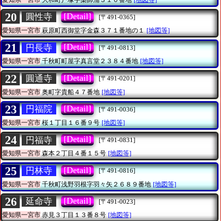
20
[Detail]
圓性寺
[〒491-0365]
愛知県一宮市
萩原町西御堂字金森３７１番地の１
[地図等]
21
[Detail]
円長寺
[〒491-0813]
愛知県一宮市
千秋町町屋字真言堂２３８４番地
[地図等]
22
[Detail]
圓通寺
[〒491-0201]
愛知県一宮市
奥町字貴船４７番地
[地図等]
23
[Detail]
円福院
[〒491-0036]
愛知県一宮市
桜１丁目１６番９号
[地図等]
24
[Detail]
円福寺
[〒491-0831]
愛知県一宮市
森本２丁目４番１５号
[地図等]
25
[Detail]
円林寺
[〒491-0816]
愛知県一宮市
千秋町浅野羽根字羽々矢２６８９番地
[地図等]
26
[Detail]
延命寺
[〒491-0023]
愛知県一宮市
赤見３丁目１３番８号
[地図等]