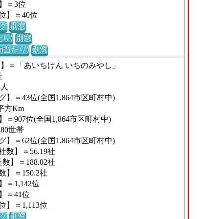
】＝3位
位】＝40位
グ
別窓
り)
別窓
m当たり)
別窓
な】＝「あいちけん いちのみやし」
社
8人
＝43位(全国1,864市区町村中)
平方Km
907位(全国1,864市区町村中)
80世帯
＝62位(全国1,864市区町村中)
数】＝56.19社
】＝188.02社
＝150.2社
1,142位
】＝41位
＝1,113位
グ
別窓