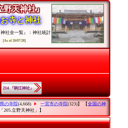
立野天神社』
のお寺と神社
『神社全一覧』：神社統計
[As of 26/07/28]
214.『鞆江神社』
県の寺院
(4,668)
一宮市の寺院
(323)】 【
全国の神
「205.立野天神社」
】