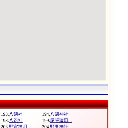
193.
八剱社
194.
八剱神社
198.
八釼社
199.
尾張猿田...
203.
野宮神明...
204.
野見神社