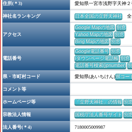
住所(＊3)
愛知県一宮市浅野字天神２
神社名ランキング
日本全国の立野天神社
全都
Google Mapの地図
別窓
アクセス
Yahoo Mapの地図
別窓
Bing Mapの地図
別窓
Google電話番号
別窓
電話番号
iタウンページ電話帳
別窓
電話番号検索(jpnumber)
県・市町村コード
愛知県(あいちけん)
県コード 
コメント等
ホームページ等
「立野天神社」の情報
別
宗教法人情報
国税庁法人番号サイト
別
法人番号(＊4)
7180005009987