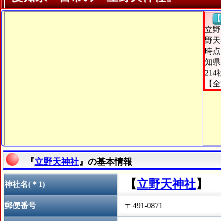
【
立野
野天
時点
知県
21
【全
『
立野天神社
』の基本情報
【
立野天神社
】
神社名(＊1)
郵便番号
〒491-0871