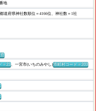
番地
道府県神社数順位＝4166位、神社数＝1社
別窓
= 23
、一宮市(いちのみやし)
市町村コード = 203
窓
窓