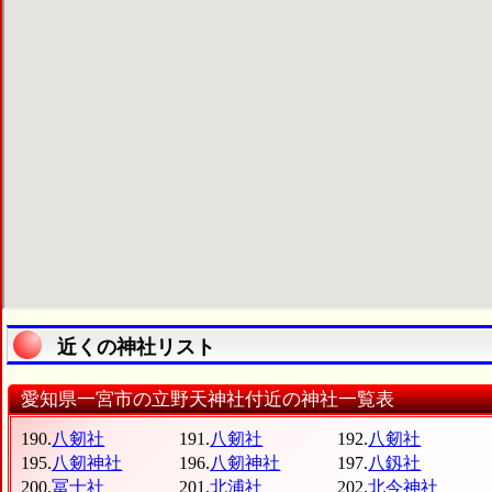
近くの神社リスト
愛知県一宮市の立野天神社付近の神社一覧表
190.
八剱社
191.
八剱社
192.
八剱社
195.
八剱神社
196.
八剱神社
197.
八釼社
200.
冨士社
201.
北浦社
202.
北今神社