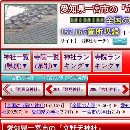
愛知県一宮市の『
全国
157,167箇所収録
【
サイト】《神社サーチ》
ホーム
神社一覧
寺院一覧
神社ラン
寺院ラン
(県別)▼
(県別)▼
キング▼
キング▼
「一宮市の神社」一覧表(矢印で移動可能)
1.『阿具麻神社』
204.『野見神社』
206.『六社神社』
【
全国の寺院と神社
(157,167)】 【
全国の寺院
(76,660)
愛知
社
(80,507)
愛知県の神社
(3,241)
一宮市の神社
(214)
愛知県一宮市の『立野天神社』