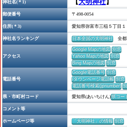
【
大明神社
】
神社名(＊1)
郵便番号
〒498-0054
住所(＊3)
愛知県弥富市三稲５丁目１
神社名ランキング
日本全国の大明神社
全都道
Google Mapの地図
別窓
アクセス
Yahoo Mapの地図
別窓
Bing Mapの地図
別窓
Google電話番号
別窓
電話番号
iタウンページ電話帳
別窓
電話番号検索(jpnumber)
県・市町村コード
愛知県(あいちけん)
県コード 
コメント等
ホームページ等
「大明神社」の情報
別窓