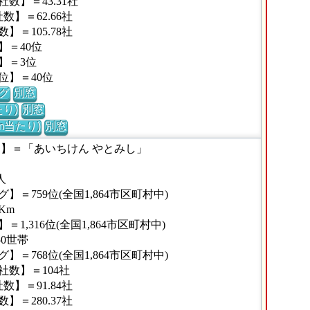
数】＝43.31社
】＝62.66社
＝105.78社
】＝40位
】＝3位
位】＝40位
グ
別窓
り)
別窓
m当たり)
別窓
な】＝「あいちけん やとみし」
人
＝759位(全国1,864市区町村中)
Km
,316位(全国1,864市区町村中)
50世帯
＝768位(全国1,864市区町村中)
数】＝104社
】＝91.84社
＝280.37社