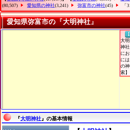
(80,507)
愛知県の神社
(3,241)
弥富市の神社
(45)
「3
愛知県弥富市の『大明神社』
【
大明
神社
にお
には
の神
索】
『
大明神社
』の基本情報