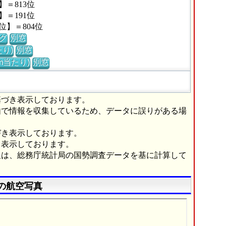
＝813位
＝191位
】＝804位
グ
別窓
り)
別窓
m当たり)
別窓
基づき表示しております。
由で情報を収集しているため、データに誤りがある場
づき表示しております。
き表示しております。
報は、総務庁統計局の国勢調査データを基に計算して
の航空写真