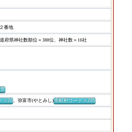
２番地
府県神社数順位＝388位、神社数＝16社
別窓
= 23
、弥富市(やとみし)
市町村コード = 235