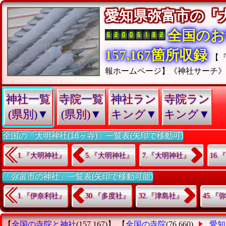
愛知県弥富市の
全国のお
157,167箇所収録
【
報ホームページ】《神社サーチ
神社一覧
寺院一覧
神社ラン
寺院ラン
(県別)▼
(県別)▼
キング▼
キング▼
全国の「大明神社(16ヶ寺)」一覧表(矢印で移動可)
1.『大明神社』
5.『大明神社』
7.『大明神社』
16
「弥富市の神社」一覧表(矢印で移動可能)
1.『伊奈利社』
30.『多度社』
32.『津島社』
45.『
【
全国の寺院と神社
(157,167)】 【
全国の寺院
(76,660)
愛知