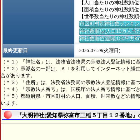
【人口当たりの神社数順位】
【面積当たりの神社数順位】
【世帯数当たりの神社数順位
市区町村別神社数ランキン
神社数順位(人口10万人当た
神社数順位(面積100平方K
最終更新日
2026-07-28(火曜日)
（＊１）「神社名」は、法務省法務局の宗教法人登記情報に
（＊２）宗派名の一部は、ＡＩを利用してインターネット経
合があります。
（＊３）「住所」は、法務省法務局の宗教法人登記情報に基
（＊４）「宗教法人番号」は、国税庁の法人番号情報に基づ
（＊５）都道府県・市区町村の人口、面積、世帯数などの情
います。
『大明神社(愛知県弥富市三稲５丁目１２番地)』