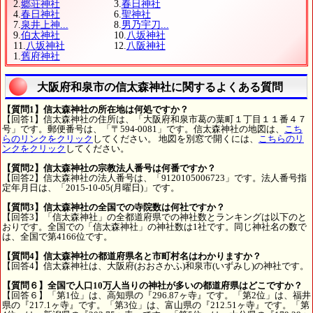
2.
郷荘神社
3.
春日神社
4.
春日神社
6.
聖神社
7.
泉井上神...
8.
男乃宇刀...
9.
伯太神社
10.
八坂神社
11.
八坂神社
12.
八阪神社
1.
舊府神社
大阪府和泉市の信太森神社に関するよくある質問
【質問1】信太森神社の所在地は何処ですか？
【回答1】信太森神社の住所は、「大阪府和泉市葛の葉町１丁目１１番４７
号」です。郵便番号は、「〒594-0081」です。信太森神社の地図は、
こち
らのリンクをクリック
してください。 地図を別窓で開くには、
こちらのリ
ンクをクリック
してください。
【質問2】信太森神社の宗教法人番号は何番ですか？
【回答2】信太森神社の法人番号は、「9120105006723」です。法人番号指
定年月日は、「2015-10-05(月曜日)」です。
【質問3】信太森神社の全国での寺院数は何社ですか？
【回答3】「信太森神社」の全都道府県での神社数とランキングは以下のと
おりです。全国での「信太森神社」の神社数は1社です。同じ神社名の数で
は、全国で第4166位です。
【質問4】信太森神社の都道府県名と市町村名はわかりますか？
【回答4】信太森神社は、大阪府(おおさかふ)和泉市(いずみし)の神社です。
【質問６】全国で人口10万人当りの神社が多いの都道府県はどこですか？
【回答６】「第1位」は、高知県の『296.87ヶ寺』です。「第2位」は、福井
県の『217.1ヶ寺』です。「第3位」は、富山県の『212.51ヶ寺』です。「第