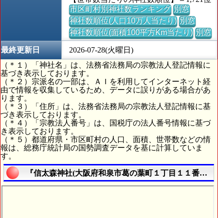
市区町村別神社数ランキング
別窓
神社数順位(人口10万人当たり)
別窓
神社数順位(面積100平方Km当たり)
別窓
最終更新日
2026-07-28(火曜日)
（＊１）「神社名」は、法務省法務局の宗教法人登記情報に
基づき表示しております。
（＊２）宗派名の一部は、ＡＩを利用してインターネット経
由で情報を収集しているため、データに誤りがある場合があ
ります。
（＊３）「住所」は、法務省法務局の宗教法人登記情報に基
づき表示しております。
（＊４）「宗教法人番号」は、国税庁の法人番号情報に基づ
き表示しております。
（＊５）都道府県・市区町村の人口、面積、世帯数などの情
報は、総務庁統計局の国勢調査データを基に計算していま
す。
『信太森神社(大阪府和泉市葛の葉町１丁目１１番４７