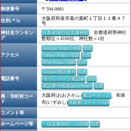
郵便番号
〒594-0081
大阪府和泉市葛の葉町１丁目１１番４７
住所(＊3)
号
日本全国の信太森神社
全都道府県神社
神社名ランキン
グ
数順位＝4166位、神社数＝1社
Google Mapの地図
別窓
アクセス
Yahoo Mapの地図
別窓
Bing Mapの地図
別窓
Google電話番号
別窓
電話番号
iタウンページ電話帳
別窓
電話番号検索(jpnumber)
別窓
大阪府(おおさかふ)
県コード = 27
、和泉
県・市町村コー
ド
市(いずみし)
市町村コード = 219
コメント等
「信太森神社」の情報
別窓
ホームページ等