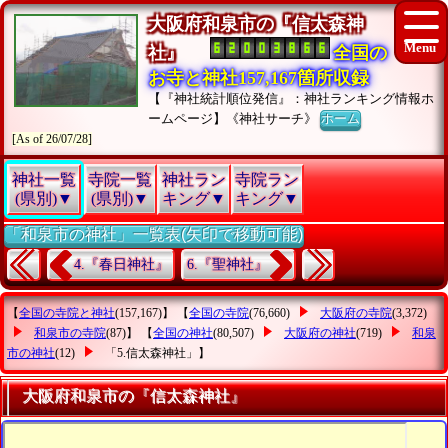
大阪府和泉市の『信太森神
社』
全国の
お寺と神社157,167箇所収録
【『神社統計順位発信』：神社ランキング情報ホ
ームページ】《神社サーチ》
ホーム
[As of 26/07/28]
神社一覧
寺院一覧
神社ラン
寺院ラン
(県別)▼
(県別)▼
キング▼
キング▼
「和泉市の神社」一覧表(矢印で移動可能)
4.『春日神社』
6.『聖神社』
【
全国の寺院と神社
(157,167)】 【
全国の寺院
(76,660)
大阪府の寺院
(3,372)
和泉市の寺院
(87)】 【
全国の神社
(80,507)
大阪府の神社
(719)
和泉
市の神社
(12)
「5.信太森神社」
】
大阪府和泉市の『信太森神社』