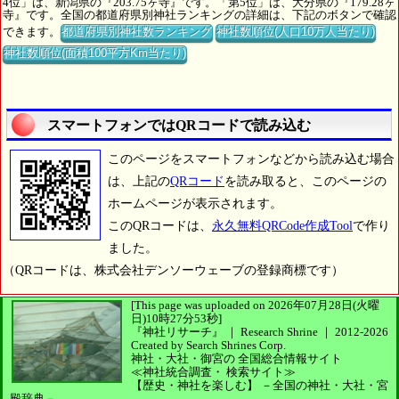
4位」は、新潟県の『203.75ヶ寺』です。「第5位」は、大分県の『179.28ヶ
寺』です。全国の都道府県別神社ランキングの詳細は、下記のボタンで確認
できます。
都道府県別神社数ランキング
神社数順位(人口10万人当たり)
神社数順位(面積100平方Km当たり)
スマートフォンではQRコードで読み込む
このページをスマートフォンなどから読み込む場合
は、上記の
QRコード
を読み取ると、このページの
ホームページが表示されます。
このQRコードは、
永久無料QRCode作成Tool
で作り
ました。
（QRコードは、株式会社デンソーウェーブの登録商標です）
[This page was uploaded on 2026年07月28日(火曜
日)10時27分53秒]
『神社リサーチ』 ｜ Research Shrine
｜
2012-2026
Created by
Search Shrines Corp.
神社・大社・御宮の
全国総合情報サイト
≪神社統合調査・
検索サイト≫
【歴史・神社を楽しむ】
－全国の神社・大社・宮
殿辞典－