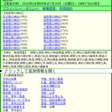
【更新日時：2026年(令和08年)07月26日（日曜日）19時57分43秒】
プライバシー・ポリシー
、
稼働環境
、
利用規約
【他府県の神社】
石川県の神社
(1882)
福井県の神社
(1708)
山梨県の神社
(1275)
長野県の神社
(2385)
岐阜県の神社
(3266)
静岡県の神社
(2819)
愛知県の神社
(3241)
三重県の神社
(840)
滋賀県の神社
(1436)
京都府の神社
(1741)
兵庫県の神社
(3837)
奈良県の神社
(1373)
和歌山県の神社
(434)
鳥取県の神社
(825)
島根県の神社
(1167)
岡山県の神社
(1652)
広島県の神社
(2828)
山口県の神社
(765)
徳島県の神社
(1309)
香川県の神社
(801)
【神社・神道関連】：神聖な祝祭,神社の神道教義,神聖な日,神社の御朱印帳,神社の宗
教的意義,神道の神社祭り,神道の伝説,神道修行,神道祭,神聖な水,神社の御神木,神道の
教え,神道道場,神聖な鳥居,神聖な詩,神社建築,御神楽,御神籤,鎮守の森,神道の神職,神道
の宗教的実践,神聖な修行,神聖な木,神聖な石,神社の境内神社,神社の神社祭,神聖な島,
神聖な祭典,神聖な彫刻,神道の修験者
クリックして追加情報を開く
【仏教関連用語】
今年の法事
中陰・年忌一覧表
御朱印について
お墓・墓地の情報
散骨を学ぶ
お経を理解する
墓地・埋葬法律規則
宗教法人法
樹木葬って何？
寺院・お寺
行年・享年一覧表
蓮如上人を考える
親鸞聖人について学ぶ
年忌・回忌法要計算
行年・享年の計算
墓地・埋葬等の法律
納骨堂を検索する
供養、法事
仏教、祥月命日