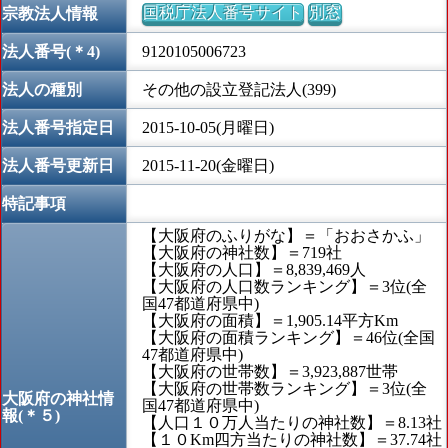
国税庁法人番号サイト
別窓
宗教法人情報
法人番号(＊4)
9120105006723
法人の種別
その他の設立登記法人(399)
法人番号指定日
2015-10-05(月曜日)
法人番号更新日
2015-11-20(金曜日)
特記事項
【大阪府のふりがな】＝「おおさかふ」
【大阪府の神社数】＝719社
【大阪府の人口】＝8,839,469人
【大阪府の人口数ランキング】＝3位(全
国47都道府県中)
【大阪府の面積】＝1,905.14平方Km
【大阪府の面積ランキング】＝46位(全国
47都道府県中)
【大阪府の世帯数】＝3,923,887世帯
【大阪府の世帯数ランキング】＝3位(全
大阪府の神社情
国47都道府県中)
報(＊５)
【人口１０万人当たりの神社数】＝8.13社
【１０Km四方当たりの神社数】＝37.74社