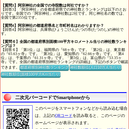
【質問3】阿宗神社の全国での寺院数は何社ですか？
【回答3】「阿宗神社」の全都道府県での神社数とランキングは以下のとお
りです。全国での「阿宗神社」の神社数は2社です。同じ神社名の数では、
全国で第2355位です。
【質問4】阿宗神社の都道府県名と市町村名はわかりますか？
【回答4】阿宗神社は、兵庫県(ひょうごけん)たつの市(たつのし)の神社で
す。
【質問６】全国の都道府県別面積100平方キロメートル当りの神社数ランキ
ングは？
【回答６】「第1位」は、福岡県の『68ヶ寺』です。「第2位」は、東京都
の『65.63ヶ寺』です。「第3位」は、愛知県の『62.66ヶ寺』です。「第4
位」は、千葉県の『61.31ヶ寺』です。「第5位」は、富山県の『53.35ヶ
寺』です。全国の都道府県別神社ランキングの詳細は、下記のボタンで確認
できます。
都道府県別神社数ランキング
神社数順位(人口10万人当たり)
神社数順位(面積100平方Km当たり)
二次元バーコードでSmartphoneから
このページをスマートフォンなどから読み込む場合
は、上記の
QRコード
を読み取ると、このページの
ホームページが表示されます。