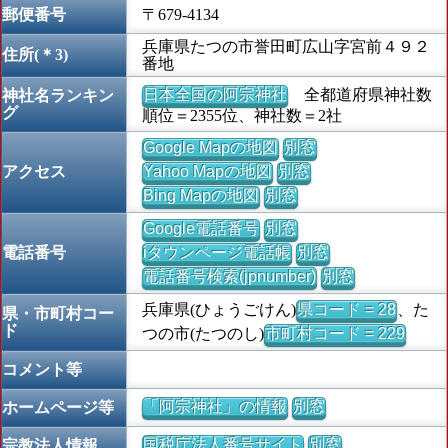
郵便番号
〒679-4134
兵庫県たつの市誉田町広山字宮前４９２
住所(＊3)
番地
日本全国の阿宗神社
全都道府県神社数
神社名ランキン
グ
順位＝2355位、神社数＝2社
Google Mapの地図
別窓
アクセス
Yahoo Mapの地図
別窓
Bing Mapの地図
別窓
Google電話番号
別窓
電話番号
iタウンページ電話帳
別窓
電話番号検索(jpnumber)
別窓
兵庫県(ひょうごけん)
県コード = 28
、た
県・市町村コー
ド
つの市(たつのし)
市町村コード = 229
コメント等
「阿宗神社」の情報
別窓
ホームページ等
国税庁法人番号サイト
別窓
宗教法人情報