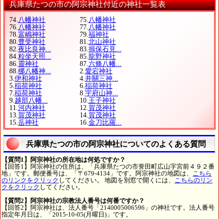
兵庫県たつの市の阿宗神社付近の神社一覧表
74.
八幡神社
75.
八幡神社
76.
八幡神社
77.
八幡神社
78.
富嶋神社
79.
福神社
80.
豊受神社
81.
北山神社
82.
夜比良神...
83.
揖保石見...
84.
粒坐天照...
85.
龍野神社
86.
靈神社
87.
六條八幡...
88.
梛八幡神...
2.
愛宕神社
3.
伊和神社
4.
井關三神...
5.
稲荷神社
6.
稲荷神社
7.
稲荷神社
8.
宇府山神...
9.
越部八幡...
10.
王子神社
11.
河内神社
12.
賀茂神社
13.
賀茂神社
14.
賀茂神社
15.
岳神社
16.
金刀比羅...
兵庫県たつの市の阿宗神社についてのよくある質問
【質問1】阿宗神社の所在地は何処ですか？
【回答1】阿宗神社の住所は、「兵庫県たつの市誉田町広山字宮前４９２番
地」です。郵便番号は、「〒679-4134」です。阿宗神社の地図は、
こちら
のリンクをクリック
してください。 地図を別窓で開くには、
こちらのリン
クをクリック
してください。
【質問2】阿宗神社の宗教法人番号は何番ですか？
【回答2】阿宗神社は、法人番号「2140005006596」の神社です。法人番号
指定年月日は、「2015-10-05(月曜日)」です。