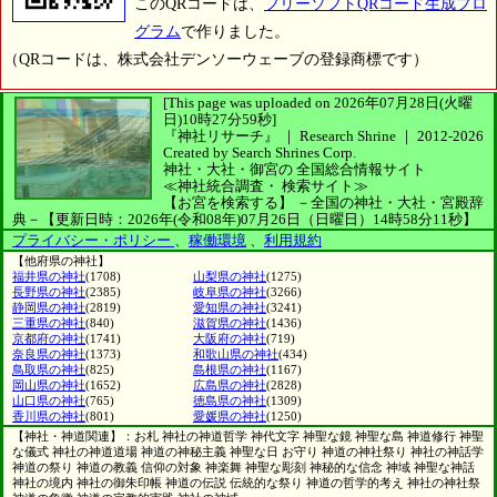
このQRコードは、
フリーソフトQRコード生成プロ
グラム
で作りました。
（QRコードは、株式会社デンソーウェーブの登録商標です）
[This page was uploaded on 2026年07月28日(火曜
日)10時27分59秒]
『神社リサーチ』 ｜ Research Shrine
｜
2012-2026
Created by
Search Shrines Corp.
神社・大社・御宮の
全国総合情報サイト
≪神社統合調査・
検索サイト≫
【お宮を検索する】
－全国の神社・大社・宮殿辞
典－
【更新日時：2026年(令和08年)07月26日（日曜日）14時58分11秒】
プライバシー・ポリシー
、
稼働環境
、
利用規約
【他府県の神社】
福井県の神社
(1708)
山梨県の神社
(1275)
長野県の神社
(2385)
岐阜県の神社
(3266)
静岡県の神社
(2819)
愛知県の神社
(3241)
三重県の神社
(840)
滋賀県の神社
(1436)
京都府の神社
(1741)
大阪府の神社
(719)
奈良県の神社
(1373)
和歌山県の神社
(434)
鳥取県の神社
(825)
島根県の神社
(1167)
岡山県の神社
(1652)
広島県の神社
(2828)
山口県の神社
(765)
徳島県の神社
(1309)
香川県の神社
(801)
愛媛県の神社
(1250)
【神社・神道関連】：お札 神社の神道哲学 神代文字 神聖な鏡 神聖な島 神道修行 神聖
な儀式 神社の神道道場 神道の神秘主義 神聖な日 お守り 神道の神社祭り 神社の神話学
神道の祭り 神道の教義 信仰の対象 神楽舞 神聖な彫刻 神秘的な信念 神域 神聖な神話
神社の境内 神社の御朱印帳 神道の伝説 伝統的な祭り 神道の哲学的考え 神社の神社祭