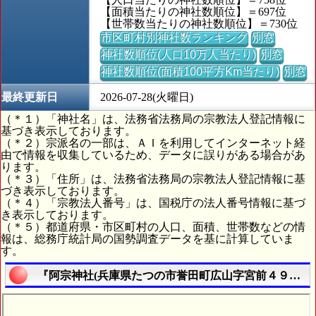
【面積当たりの神社数順位】＝697位
【世帯数当たりの神社数順位】＝730位
市区町村別神社数ランキング
別窓
神社数順位(人口10万人当たり)
別窓
神社数順位(面積100平方Km当たり)
別窓
最終更新日
2026-07-28(火曜日)
（＊１）「神社名」は、法務省法務局の宗教法人登記情報に
基づき表示しております。
（＊２）宗派名の一部は、ＡＩを利用してインターネット経
由で情報を収集しているため、データに誤りがある場合があ
ります。
（＊３）「住所」は、法務省法務局の宗教法人登記情報に基
づき表示しております。
（＊４）「宗教法人番号」は、国税庁の法人番号情報に基づ
き表示しております。
（＊５）都道府県・市区町村の人口、面積、世帯数などの情
報は、総務庁統計局の国勢調査データを基に計算していま
す。
『阿宗神社(兵庫県たつの市誉田町広山字宮前４９２番