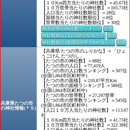
【１０Km四方当たりの神社数】＝45.67社
【１０万世帯当たりの神社数】＝165.73社
【人口当たりの神社数順位】＝28位
【面積当たりの神社数順位】＝8位
【世帯数当たりの神社数順位】＝30位
都道府県別神社数ランキング
別窓
神社数順位(人口10万人当たり)
別窓
神社数順位(面積100平方Km当たり)
別窓
【兵庫県 たつの市のふりがな】＝「ひょ
うごけん たつのし」
【たつの市の神社数】＝88社
【たつの市の人口】＝77,419人
【たつの市の人口数ランキング】＝507位
(全国1,864市区町村中)
【たつの市の面積】＝210.87平方Km
【たつの市の面積ランキング】＝586位
(全国1,864市区町村中)
【たつの市の世帯数】＝27,297世帯
【たつの市の世帯数ランキング】＝545位
兵庫県たつの市
(全国1,864市区町村中)
の神社情報(＊５)
【人口１０万人当たりの神社数】＝113.67
社
【１０Km四方当たりの神社数】＝41.73社
【１０万世帯当たりの神社数】＝322.38社
【人口当たりの神社数順位】＝758位