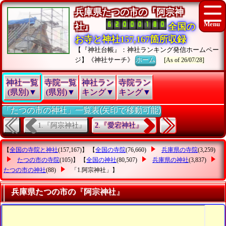
兵庫県たつの市の『阿宗神
社』
全国の
お寺と神社157,167箇所収録
【『神社台帳』：神社ランキング発信ホームペー
ジ】《神社サーチ》
ホーム
[As of 26/07/28]
神社一覧
寺院一覧
神社ラン
寺院ラン
(県別)▼
(県別)▼
キング▼
キング▼
「たつの市の神社」一覧表(矢印で移動可能)
1.『阿宗神社』
2.『愛宕神社』
【
全国の寺院と神社
(157,167)】 【
全国の寺院
(76,660)
兵庫県の寺院
(3,259)
たつの市の寺院
(105)】 【
全国の神社
(80,507)
兵庫県の神社
(3,837)
たつの市の神社
(88)
「1.阿宗神社」
】
兵庫県たつの市の『阿宗神社』