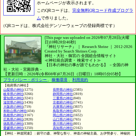
ホームページが表示されます。
このQRコードは、
完全無料QRコード作成プログラ
ム
で作りました。
（QRコードは、株式会社デンソーウェーブの登録商標です）
[This page was uploaded on 2026年07月28日(火曜
日)10時28分46秒]
『神社リサーチ』 ｜ Research Shrine
｜
2012-2026
Created by
Search Shrines Corp.
神社・大社・御宮の
全国総合情報サイト
≪神社統合調査・
検索サイト≫
【日本の神社の事が誰でもわかる】
－全国の神
社・大社・宮殿辞典－
【更新日時：2026年(令和08年)07月26日（日曜日）18時05分05秒】
プライバシー・ポリシー
、
稼働環境
、
利用規約
【他府県の神社】
山梨県の神社
(1275)
長野県の神社
(2385)
岐阜県の神社
(3266)
静岡県の神社
(2819)
愛知県の神社
(3241)
三重県の神社
(840)
滋賀県の神社
(1436)
京都府の神社
(1741)
大阪府の神社
(719)
兵庫県の神社
(3837)
和歌山県の神社
(434)
鳥取県の神社
(825)
島根県の神社
(1167)
岡山県の神社
(1652)
広島県の神社
(2828)
山口県の神社
(765)
徳島県の神社
(1309)
香川県の神社
(801)
愛媛県の神社
(1250)
高知県の神社
(2162)
【神社・神道関連】：鎮守の森、神聖な祭り、神道の神秘主義、お伊勢参り、神秘的