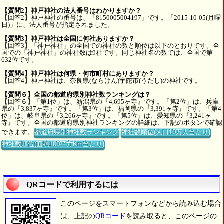
【質問2】神戸神社の法人番号はわかりますか？
【回答2】神戸神社の番号は、「8150005004197」です。「2015-10-05(月曜
日)」に、法人番号が指定されました。
【質問3】神戸神社は全国に何社ありますか？
【回答3】「神戸神社」の全国での神社の数と順位は以下のとおりです。全
国での「神戸神社」の神社数は9社です。同じ神社名の数では、全国で第
632位です。
【質問4】神戸神社は何県・何市町村にありますか？
【回答4】神戸神社は、奈良県(ならけん)宇陀市(うだし)の神社です。
【質問６】全国の都道府県別神社数ランキングは？
【回答６】「第1位」は、新潟県の『4,695ヶ寺』です。「第2位」は、兵庫
県の『3,837ヶ寺』です。「第3位」は、福岡県の『3,391ヶ寺』です。「第4
位」は、岐阜県の『3,266ヶ寺』です。「第5位」は、愛知県の『3,241ヶ
寺』です。全国の都道府県別神社ランキングの詳細は、下記のボタンで確認
できます。
都道府県別神社数ランキング
神社数順位(人口10万人当たり)
神社数順位(面積100平方Km当たり)
QRコードで利用するには
このページをスマートフォンなどから読み込む場合
は、上記の
QRコード
を読み取ると、このページの