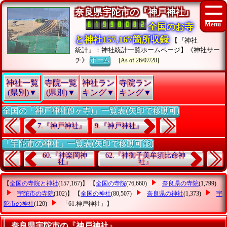
奈良県宇陀市の『神戸神社』
全国のお寺
と神社157,167箇所収録
【『神社
統計』：神社統計一覧ホームページ】《神社サー
チ》
ホーム
[As of 26/07/28]
神社一覧
寺院一覧
神社ラン
寺院ラン
(県別)▼
(県別)▼
キング▼
キング▼
全国の「神戸神社(9ヶ寺)」一覧表(矢印で移動可)
7.『神戸神社』
9.『神戸神社』
「宇陀市の神社」一覧表(矢印で移動可能)
60.『神楽岡神
62.『神御子美牟須比命神
社』
社』
【
全国の寺院と神社
(157,167)】 【
全国の寺院
(76,660)
奈良県の寺院
(1,799)
宇陀市の寺院
(102)】 【
全国の神社
(80,507)
奈良県の神社
(1,373)
宇
陀市の神社
(120)
「61.神戸神社」
】
奈良県宇陀市の『神戸神社』