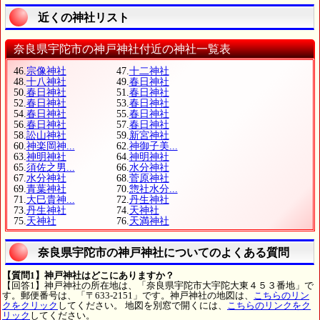
近くの神社リスト
奈良県宇陀市の神戸神社付近の神社一覧表
46.
宗像神社
47.
十二神社
48.
十八神社
49.
春日神社
50.
春日神社
51.
春日神社
52.
春日神社
53.
春日神社
54.
春日神社
55.
春日神社
56.
春日神社
57.
春日神社
58.
訟山神社
59.
新宮神社
60.
神楽岡神...
62.
神御子美...
63.
神明神社
64.
神明神社
65.
須佐之男...
66.
水分神社
67.
水分神社
68.
菅原神社
69.
青葉神社
70.
惣社水分...
71.
大巳貴神...
72.
丹生神社
73.
丹生神社
74.
天神社
75.
天神社
76.
天満神社
奈良県宇陀市の神戸神社についてのよくある質問
【質問1】神戸神社はどこにありますか？
【回答1】神戸神社の所在地は、「奈良県宇陀市大宇陀大東４５３番地」で
す。郵便番号は、「〒633-2151」です。神戸神社の地図は、
こちらのリン
クをクリック
してください。 地図を別窓で開くには、
こちらのリンクをク
リック
してください。