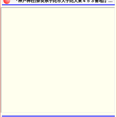
『神戸神社(奈良県宇陀市大宇陀大東４５３番地)』の