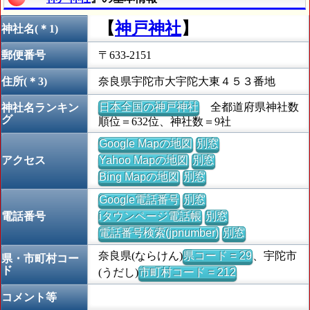
【
神戸神社
】
神社名(＊1)
郵便番号
〒633-2151
住所(＊3)
奈良県宇陀市大宇陀大東４５３番地
日本全国の神戸神社
全都道府県神社数
神社名ランキン
グ
順位＝632位、神社数＝9社
Google Mapの地図
別窓
アクセス
Yahoo Mapの地図
別窓
Bing Mapの地図
別窓
Google電話番号
別窓
電話番号
iタウンページ電話帳
別窓
電話番号検索(jpnumber)
別窓
奈良県(ならけん)
県コード = 29
、宇陀市
県・市町村コー
ド
(うだし)
市町村コード = 212
コメント等