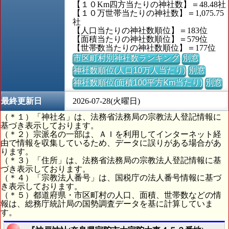
【１０Km四方当たりの神社数】＝48.48社
【１０万世帯当たりの神社数】＝1,075.75
社
【人口当たりの神社数順位】＝183位
【面積当たりの神社数順位】＝579位
【世帯数当たりの神社数順位】＝177位
市区町村別神社数ランキング
別窓
神社数順位(人口10万人当たり)
別窓
神社数順位(面積100平方Km当たり)
別窓
最終更新日
2026-07-28(火曜日)
（＊１）「神社名」は、法務省法務局の宗教法人登記情報に
基づき表示しております。
（＊２）宗派名の一部は、ＡＩを利用してインターネット経
由で情報を収集しているため、データに誤りがある場合があ
ります。
（＊３）「住所」は、法務省法務局の宗教法人登記情報に基
づき表示しております。
（＊４）「宗教法人番号」は、国税庁の法人番号情報に基づ
き表示しております。
（＊５）都道府県・市区町村の人口、面積、世帯数などの情
報は、総務庁統計局の国勢調査データを基に計算していま
す。