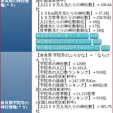
国47都道府県中)
奈良県の神社情
【人口１０万人当たりの神社数】＝100.64
報(＊５)
社
【１０Km四方当たりの神社数】＝37.2社
【１０万世帯当たりの神社数】＝258.95社
【人口当たりの神社数順位】＝18位
【面積当たりの神社数順位】＝17位
【世帯数当たりの神社数順位】＝18位
都道府県別神社数ランキング
別窓
神社数順位(人口10万人当たり)
別窓
神社数順位(面積100平方Km当たり)
別窓
【奈良県 宇陀市のふりがな】＝「ならけ
ん うだし」
【宇陀市の神社数】＝120社
【宇陀市の人口】＝31,105人
【宇陀市の人口数ランキング】＝910位
(全国1,864市区町村中)
【宇陀市の面積】＝247.5平方Km
【宇陀市の面積ランキング】＝486位(全
国1,864市区町村中)
【宇陀市の世帯数】＝11,155世帯
【宇陀市の世帯数ランキング】＝933位
(全国1,864市区町村中)
奈良県宇陀市の
【人口１０万人当たりの神社数】＝385.79
神社情報(＊５)
社