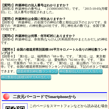
【質問2】杵築神社の法人番号はわかりますか？
【回答2】杵築神社の番号は、「2150005005795」です。「2015-10-05(月曜
日)」に、法人番号が指定されました。
【質問3】杵築神社は全国に何社ありますか？
【回答3】「杵築神社」の全国での神社の数と順位は以下のとおりです。全
国での「杵築神社」の神社数は43社です。同じ神社名の数では、全国で第
155位です。
【質問4】杵築神社は何県・何市町村にありますか？
【回答4】杵築神社は、奈良県(ならけん)大和高田市(やまとたかだし)の神社
です。
【質問６】全国の都道府県別面積100平方キロメートル当りの神社数ランキ
ングは？
【回答６】「第1位」は、福岡県の『68ヶ寺』です。「第2位」は、東京都
の『65.63ヶ寺』です。「第3位」は、愛知県の『62.66ヶ寺』です。「第4
位」は、千葉県の『61.31ヶ寺』です。「第5位」は、富山県の『53.35ヶ
寺』です。全国の都道府県別神社ランキングの詳細は、下記のボタンで確認
できます。
都道府県別神社数ランキング
神社数順位(人口10万人当たり)
神社数順位(面積100平方Km当たり)
二次元バーコードでSmartphoneから
このページをスマートフォンなどから読み込む場合