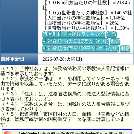
【１０Km四方当たりの神社数】＝218.45
社
【１０万世帯当たりの神社数】＝140.52社
【人口当たりの神社数順位】＝1,146位
【面積当たりの神社数順位】＝26位
【世帯数当たりの神社数順位】＝1,139位
市区町村別神社数ランキング
別窓
神社数順位(人口10万人当たり)
別窓
神社数順位(面積100平方Km当たり)
別窓
最終更新日
2026-07-28(火曜日)
（＊１）「神社名」は、法務省法務局の宗教法人登記情報に
基づき表示しております。
（＊２）宗派名の一部は、ＡＩを利用してインターネット経
由で情報を収集しているため、データに誤りがある場合があ
ります。
（＊３）「住所」は、法務省法務局の宗教法人登記情報に基
づき表示しております。
（＊４）「宗教法人番号」は、国税庁の法人番号情報に基づ
き表示しております。
（＊５）都道府県・市区町村の人口、面積、世帯数などの情
報は、総務庁統計局の国勢調査データを基に計算していま
す。