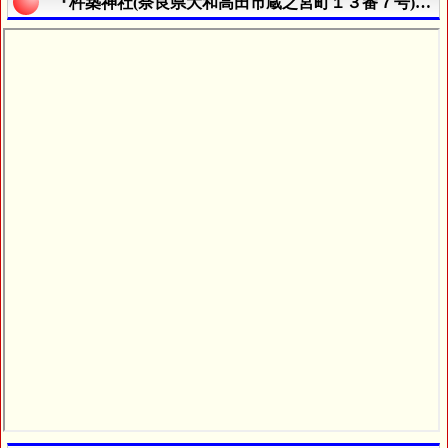
『杵築神社(奈良県大和高田市蔵之宮町１３番７号)』