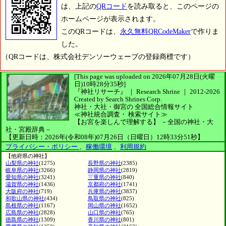
は、上記の
QRコード
を読み取ると、このページの
ホームページが表示されます。
このQRコードは、
永久無料QRCodeMaker
で作りま
した。
（QRコードは、株式会社デンソーウェーブの登録商標です）
[This page was uploaded on 2026年07月28日(火曜
日)10時28分35秒]
『神社リサーチ』 ｜ Research Shrine
｜
2012-2026
Created by
Search Shrines Corp.
神社・大社・御宮の
全国総合情報サイト
≪神社統合調査・
検索サイト≫
【お宮を楽しんで理解する】
－全国の神社・大
社・宮殿辞典－
【更新日時：2026年(令和08年)07月26日（日曜日）12時33分51秒】
プライバシー・ポリシー
、
稼働環境
、
利用規約
【他府県の神社】
山梨県の神社
(1275)
長野県の神社
(2385)
岐阜県の神社
(3266)
静岡県の神社
(2819)
愛知県の神社
(3241)
三重県の神社
(840)
滋賀県の神社
(1436)
京都府の神社
(1741)
大阪府の神社
(719)
兵庫県の神社
(3837)
和歌山県の神社
(434)
鳥取県の神社
(825)
島根県の神社
(1167)
岡山県の神社
(1652)
広島県の神社
(2828)
山口県の神社
(765)
徳島県の神社
(1309)
香川県の神社
(801)