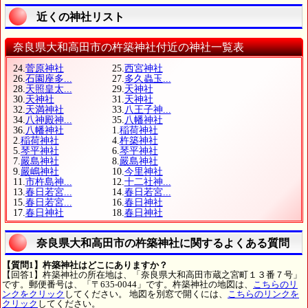
近くの神社リスト
奈良県大和高田市の杵築神社付近の神社一覧表
24.
菅原神社
25.
西宮神社
26.
石園座多...
27.
多久蟲玉...
28.
天照皇太...
29.
天神社
30.
天神社
31.
天神社
32.
天満神社
33.
八王子神...
34.
八神殿神...
35.
八幡神社
36.
八幡神社
1.
稲荷神社
2.
稲荷神社
4.
杵築神社
5.
琴平神社
6.
琴平神社
7.
嚴島神社
8.
嚴島神社
9.
嚴嶋神社
10.
今里神社
11.
市杵島神...
12.
十二社神...
13.
春日若宮...
14.
春日若宮...
15.
春日若宮...
16.
春日神社
17.
春日神社
18.
春日神社
奈良県大和高田市の杵築神社に関するよくある質問
【質問1】杵築神社はどこにありますか？
【回答1】杵築神社の所在地は、「奈良県大和高田市蔵之宮町１３番７号」
です。郵便番号は、「〒635-0044」です。杵築神社の地図は、
こちらのリ
ンクをクリック
してください。 地図を別窓で開くには、
こちらのリンクを
クリック
してください。