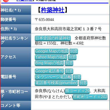
【
杵築神社
】
神社名(＊1)
郵便番号
〒635-0044
住所(＊3)
奈良県大和高田市蔵之宮町１３番７号
日本全国の杵築神社
全都道府県神社数
神社名ランキン
グ
順位＝155位、神社数＝43社
Google Mapの地図
別窓
アクセス
Yahoo Mapの地図
別窓
Bing Mapの地図
別窓
Google電話番号
別窓
電話番号
iタウンページ電話帳
別窓
電話番号検索(jpnumber)
別窓
奈良県(ならけん)
県コード = 29
、大和高
県・市町村コー
ド
田市(やまとたかだし)
市町村コード = 202
コメント等