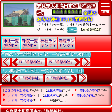
奈良県大和高田市の『杵築神
社』
全国の
お寺と神社157,167箇所収録
【『神社順位一覧』：神社順位発信ホームペー
ジ】《神社サーチ》
ホーム
[As of 26/07/28]
神社一覧
寺院一覧
神社ラン
寺院ラン
(県別)▼
(県別)▼
キング▼
キング▼
全国の「杵築神社(43ヶ寺)」一覧表(矢印で移動可)
13.『杵築神社』
15.『杵築神社』
「大和高田市の神社」一覧表(矢印で移動可能)
2.『稲荷神社』
4.『杵築神社』
【
全国の寺院と神社
(157,167)】 【
全国の寺院
(76,660)
奈良県の寺院
(1,799)
大和高田市の寺院
(53)】 【
全国の神社
(80,507)
奈良県の神社
(1,373)
大和高田市の神社
(36)
「3.杵築神社」
】
奈良県大和高田市の『杵築神社』