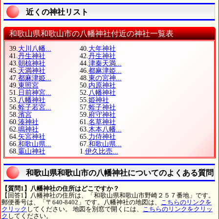
近くの神社リスト
和歌山県和歌山市の八幡神社付近の神社一覧表
39.
大川八幡...
40.
大年神社
41.
丹生神社
42.
丹生神社
43.
朝椋神社
44.
津秦天満...
45.
天満神社
46.
都麻津姫...
47.
都麻津姫...
48.
東の宮神...
49.
東照宮
50.
内原神社
51.
日前神宮...
52.
八幡神社
53.
八幡神社
55.
姫神社
56.
蛭子若宮...
57.
蛭子神社
58.
濱宮
59.
府守神社
60.
湊神社
61.
名草神社
62.
鳴神社
63.
木本八幡...
64.
矢宮神社
65.
力侍神社
66.
和歌山県...
67.
和歌山県...
68.
竈山神社
1.
伊久比売...
和歌山県和歌山市の八幡神社についてのよくある質問
【質問1】八幡神社の住所はどこですか？
【回答1】八幡神社の住所は、「和歌山県和歌山市野崎２５７番地」です。
郵便番号は、「〒640-8402」です。八幡神社の地図は、
こちらのリンクを
クリック
してください。 地図を別窓で開くには、
こちらのリンクをクリッ
ク
してください。