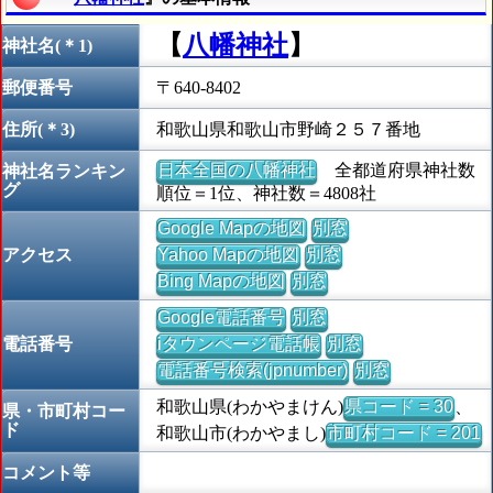
【
八幡神社
】
神社名(＊1)
郵便番号
〒640-8402
住所(＊3)
和歌山県和歌山市野崎２５７番地
日本全国の八幡神社
全都道府県神社数
神社名ランキン
グ
順位＝1位、神社数＝4808社
Google Mapの地図
別窓
アクセス
Yahoo Mapの地図
別窓
Bing Mapの地図
別窓
Google電話番号
別窓
電話番号
iタウンページ電話帳
別窓
電話番号検索(jpnumber)
別窓
和歌山県(わかやまけん)
県コード = 30
、
県・市町村コー
ド
和歌山市(わかやまし)
市町村コード = 201
コメント等