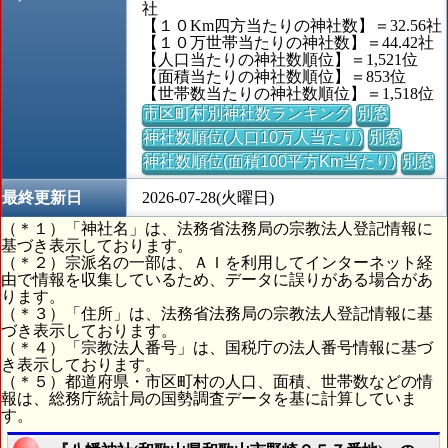
社
【１０Km四方当たりの神社数】＝32.56社
【１０万世帯当たりの神社数】＝44.42社
【人口当たりの神社数順位】＝1,521位
【面積当たりの神社数順位】＝853位
【世帯数当たりの神社数順位】＝1,518位
市区町村別神社数ランキング
別窓
神社数順位(人口10万人当たり)
別窓
神社数順位(面積100平方Km当たり)
別窓
最終更新日
2026-07-28(火曜日)
（＊１）「神社名」は、法務省法務局の宗教法人登記情報に
基づき表示しております。
（＊２）宗派名の一部は、ＡＩを利用してインターネット経
由で情報を収集しているため、データに誤りがある場合があ
ります。
（＊３）「住所」は、法務省法務局の宗教法人登記情報に基
づき表示しております。
（＊４）「宗教法人番号」は、国税庁の法人番号情報に基づ
き表示しております。
（＊５）都道府県・市区町村の人口、面積、世帯数などの情
報は、総務庁統計局の国勢調査データを基に計算していま
す。