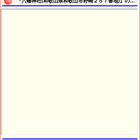
『八幡神社(和歌山県和歌山市野崎２５７番地)』の航