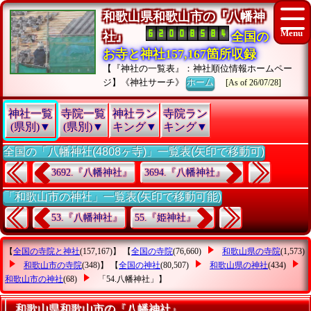
和歌山県和歌山市の『八幡神
社』
全国の
お寺と神社157,167箇所収録
【『神社の一覧表』：神社順位情報ホームペー
ジ】《神社サーチ》
ホーム
[As of 26/07/28]
神社一覧
寺院一覧
神社ラン
寺院ラン
(県別)▼
(県別)▼
キング▼
キング▼
全国の「八幡神社(4808ヶ寺)」一覧表(矢印で移動可)
3692.『八幡神社』
3694.『八幡神社』
「和歌山市の神社」一覧表(矢印で移動可能)
53.『八幡神社』
55.『姫神社』
【
全国の寺院と神社
(157,167)】 【
全国の寺院
(76,660)
和歌山県の寺院
(1,573)
和歌山市の寺院
(348)】 【
全国の神社
(80,507)
和歌山県の神社
(434)
和歌山市の神社
(68)
「54.八幡神社」
】
和歌山県和歌山市の『八幡神社』