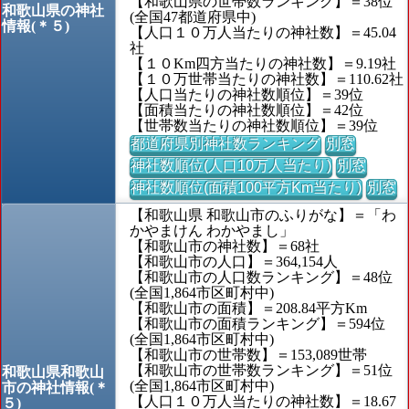
【和歌山県の世帯数ランキング】＝38位
和歌山県の神社
(全国47都道府県中)
情報(＊５)
【人口１０万人当たりの神社数】＝45.04
社
【１０Km四方当たりの神社数】＝9.19社
【１０万世帯当たりの神社数】＝110.62社
【人口当たりの神社数順位】＝39位
【面積当たりの神社数順位】＝42位
【世帯数当たりの神社数順位】＝39位
都道府県別神社数ランキング
別窓
神社数順位(人口10万人当たり)
別窓
神社数順位(面積100平方Km当たり)
別窓
【和歌山県 和歌山市のふりがな】＝「わ
かやまけん わかやまし」
【和歌山市の神社数】＝68社
【和歌山市の人口】＝364,154人
【和歌山市の人口数ランキング】＝48位
(全国1,864市区町村中)
【和歌山市の面積】＝208.84平方Km
【和歌山市の面積ランキング】＝594位
(全国1,864市区町村中)
【和歌山市の世帯数】＝153,089世帯
【和歌山市の世帯数ランキング】＝51位
和歌山県和歌山
(全国1,864市区町村中)
市の神社情報(＊
【人口１０万人当たりの神社数】＝18.67
５)