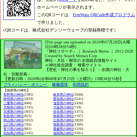
ホームページが表示されます。
このQRコードは、
FreeWare QRCode作成プログラム
で作りました。
（QRコードは、株式会社デンソーウェーブの登録商標です）
[This page was uploaded on 2026年07月28日(火曜
日)10時28分54秒]
『神社リサーチ』 ｜ Research Shrine
｜
2012-2026
Created by
Search Shrines Corp.
神社・大社・御宮の
全国総合情報サイト
≪神社統合調査・
検索サイト≫
【歴史・神社の事を知ろう】
－全国の神社・大
社・宮殿辞典－
【更新日時：2026年(令和08年)07月25日（土曜日）15時36分35秒】
プライバシー・ポリシー
、
稼働環境
、
利用規約
【他府県の神社】
長野県の神社
(2385)
岐阜県の神社
(3266)
静岡県の神社
(2819)
愛知県の神社
(3241)
三重県の神社
(840)
滋賀県の神社
(1436)
京都府の神社
(1741)
大阪府の神社
(719)
兵庫県の神社
(3837)
奈良県の神社
(1373)
鳥取県の神社
(825)
島根県の神社
(1167)
岡山県の神社
(1652)
広島県の神社
(2828)
山口県の神社
(765)
徳島県の神社
(1309)
香川県の神社
(801)
愛媛県の神社
(1250)
高知県の神社
(2162)
福岡県の神社
(3391)