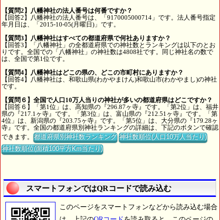
【質問2】八幡神社の法人番号は何番ですか？
【回答2】八幡神社の法人番号は、「9170005000714」です。法人番号指定
年月日は、「2015-10-05(月曜日)」です。
【質問3】八幡神社はすべての都道府県で何社ありますか？
【回答3】「八幡神社」の全都道府県での神社数とランキングは以下のとお
りです。全国での「八幡神社」の神社数は4808社です。同じ神社名の数で
は、全国で第1位です。
【質問4】八幡神社はどこの県の、どこの市町村にありますか？
【回答4】八幡神社は、和歌山県(わかやまけん)和歌山市(わかやまし)の神社
です。
【質問６】全国で人口10万人当りの神社が多いの都道府県はどこですか？
【回答６】「第1位」は、高知県の『296.87ヶ寺』です。「第2位」は、福井
県の『217.1ヶ寺』です。「第3位」は、富山県の『212.51ヶ寺』です。「第
4位」は、新潟県の『203.75ヶ寺』です。「第5位」は、大分県の『179.28ヶ
寺』です。全国の都道府県別神社ランキングの詳細は、下記のボタンで確認
できます。
都道府県別神社数ランキング
神社数順位(人口10万人当たり)
神社数順位(面積100平方Km当たり)
スマートフォンではQRコードで読み込む
このページをスマートフォンなどから読み込む場合
は、上記の
QRコード
を読み取ると、このページの