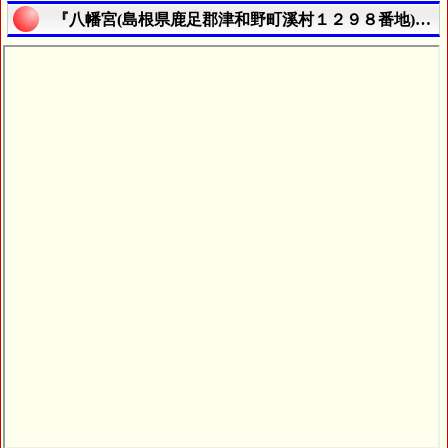
『八幡宮(島根県鹿足郡津和野町溪村１２９８番地)』