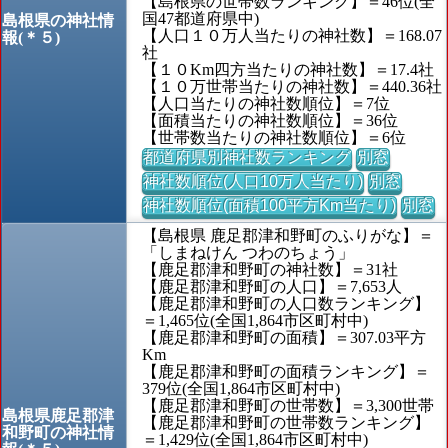
【島根県の世帯数ランキング】＝46位(全
国47都道府県中)
島根県の神社情
【人口１０万人当たりの神社数】＝168.07
報(＊５)
社
【１０Km四方当たりの神社数】＝17.4社
【１０万世帯当たりの神社数】＝440.36社
【人口当たりの神社数順位】＝7位
【面積当たりの神社数順位】＝36位
【世帯数当たりの神社数順位】＝6位
都道府県別神社数ランキング
別窓
神社数順位(人口10万人当たり)
別窓
神社数順位(面積100平方Km当たり)
別窓
【島根県 鹿足郡津和野町のふりがな】＝
「しまねけん つわのちょう」
【鹿足郡津和野町の神社数】＝31社
【鹿足郡津和野町の人口】＝7,653人
【鹿足郡津和野町の人口数ランキング】
＝1,465位(全国1,864市区町村中)
【鹿足郡津和野町の面積】＝307.03平方
Km
【鹿足郡津和野町の面積ランキング】＝
379位(全国1,864市区町村中)
【鹿足郡津和野町の世帯数】＝3,300世帯
島根県鹿足郡津
【鹿足郡津和野町の世帯数ランキング】
和野町の神社情
＝1,429位(全国1,864市区町村中)