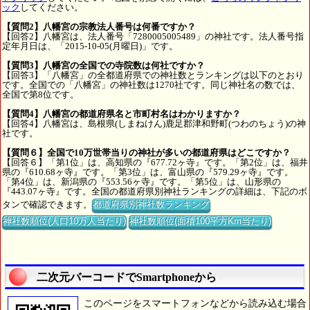
ック
してください。
【質問2】八幡宮の宗教法人番号は何番ですか？
【回答2】八幡宮は、法人番号「7280005005489」の神社です。法人番号指
定年月日は、「2015-10-05(月曜日)」です。
【質問3】八幡宮の全国での寺院数は何社ですか？
【回答3】「八幡宮」の全都道府県での神社数とランキングは以下のとおり
です。全国での「八幡宮」の神社数は1270社です。同じ神社名の数では、
全国で第8位です。
【質問4】八幡宮の都道府県名と市町村名はわかりますか？
【回答4】八幡宮は、島根県(しまねけん)鹿足郡津和野町(つわのちょう)の神
社です。
【質問６】全国で10万世帯当りの神社が多いの都道府県はどこですか？
【回答６】「第1位」は、高知県の『677.72ヶ寺』です。「第2位」は、福井
県の『610.68ヶ寺』です。「第3位」は、富山県の『579.29ヶ寺』です。
「第4位」は、新潟県の『553.56ヶ寺』です。「第5位」は、山形県の
『443.07ヶ寺』です。全国の都道府県別神社ランキングの詳細は、下記のボ
タンで確認できます。
都道府県別神社数ランキング
神社数順位(人口10万人当たり)
神社数順位(面積100平方Km当たり)
二次元バーコードでSmartphoneから
このページをスマートフォンなどから読み込む場合