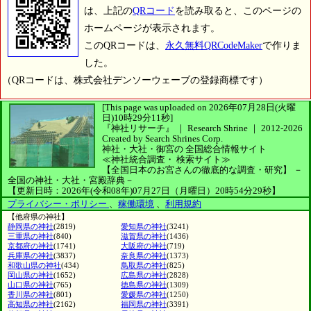
は、上記の
QRコード
を読み取ると、このページの
ホームページが表示されます。
このQRコードは、
永久無料QRCodeMaker
で作りま
した。
（QRコードは、株式会社デンソーウェーブの登録商標です）
[This page was uploaded on 2026年07月28日(火曜
日)10時29分11秒]
『神社リサーチ』 ｜ Research Shrine
｜
2012-2026
Created by
Search Shrines Corp.
神社・大社・御宮の
全国総合情報サイト
≪神社統合調査・
検索サイト≫
【全国日本のお宮さんの徹底的な調査・研究】
－
全国の神社・大社・宮殿辞典－
【更新日時：2026年(令和08年)07月27日（月曜日）20時54分29秒】
プライバシー・ポリシー
、
稼働環境
、
利用規約
【他府県の神社】
静岡県の神社
(2819)
愛知県の神社
(3241)
三重県の神社
(840)
滋賀県の神社
(1436)
京都府の神社
(1741)
大阪府の神社
(719)
兵庫県の神社
(3837)
奈良県の神社
(1373)
和歌山県の神社
(434)
鳥取県の神社
(825)
岡山県の神社
(1652)
広島県の神社
(2828)
山口県の神社
(765)
徳島県の神社
(1309)
香川県の神社
(801)
愛媛県の神社
(1250)
高知県の神社
(2162)
福岡県の神社
(3391)