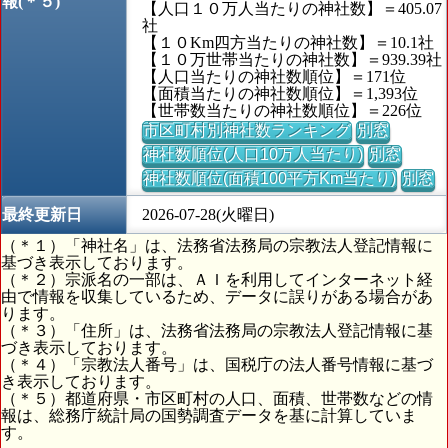
報(＊５)
【人口１０万人当たりの神社数】＝405.07
社
【１０Km四方当たりの神社数】＝10.1社
【１０万世帯当たりの神社数】＝939.39社
【人口当たりの神社数順位】＝171位
【面積当たりの神社数順位】＝1,393位
【世帯数当たりの神社数順位】＝226位
市区町村別神社数ランキング
別窓
神社数順位(人口10万人当たり)
別窓
神社数順位(面積100平方Km当たり)
別窓
最終更新日
2026-07-28(火曜日)
（＊１）「神社名」は、法務省法務局の宗教法人登記情報に
基づき表示しております。
（＊２）宗派名の一部は、ＡＩを利用してインターネット経
由で情報を収集しているため、データに誤りがある場合があ
ります。
（＊３）「住所」は、法務省法務局の宗教法人登記情報に基
づき表示しております。
（＊４）「宗教法人番号」は、国税庁の法人番号情報に基づ
き表示しております。
（＊５）都道府県・市区町村の人口、面積、世帯数などの情
報は、総務庁統計局の国勢調査データを基に計算していま
す。