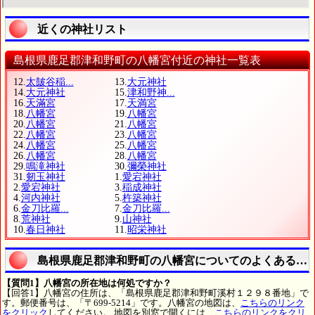
近くの神社リスト
島根県鹿足郡津和野町の八幡宮付近の神社一覧表
12.
太皷谷稲...
13.
大元神社
14.
大元神社
15.
津和野神...
16.
天滿宮
17.
天満宮
18.
八幡宮
19.
八幡宮
20.
八幡宮
21.
八幡宮
22.
八幡宮
23.
八幡宮
24.
八幡宮
25.
八幡宮
26.
八幡宮
28.
八幡宮
29.
鳴滝神社
30.
彌榮神社
31.
剱玉神社
1.
愛宕神社
2.
愛宕神社
3.
稲成神社
4.
河内神社
5.
杵築神社
6.
金刀比羅...
7.
金刀比羅...
8.
荒神社
9.
山神社
10.
春日神社
11.
昭栄神社
島根県鹿足郡津和野町の八幡宮についてのよくある質
【質問1】八幡宮の所在地は何処ですか？
【回答1】八幡宮の住所は、「島根県鹿足郡津和野町溪村１２９８番地」で
す。郵便番号は、「〒699-5214」です。八幡宮の地図は、
こちらのリンク
をクリック
してください。 地図を別窓で開くには、
こちらのリンクをクリ