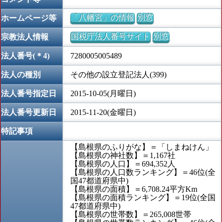
「八幡宮」の情報
別窓
ホームページ等
国税庁法人番号サイト
別窓
宗教法人情報
法人番号(＊4)
7280005005489
法人の種別
その他の設立登記法人(399)
法人番号指定日
2015-10-05(月曜日)
法人番号更新日
2015-11-20(金曜日)
特記事項
【島根県のふりがな】＝「しまねけん」
【島根県の神社数】＝1,167社
【島根県の人口】＝694,352人
【島根県の人口数ランキング】＝46位(全
国47都道府県中)
【島根県の面積】＝6,708.24平方Km
【島根県の面積ランキング】＝19位(全国
47都道府県中)
【島根県の世帯数】＝265,008世帯