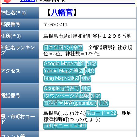
【
八幡宮
】
神社名(＊1)
郵便番号
〒699-5214
住所(＊3)
島根県鹿足郡津和野町溪村１２９８番地
日本全国の八幡宮
全都道府県神社数順
神社名ランキン
グ
位＝8位、神社数＝1270社
Google Mapの地図
別窓
アクセス
Yahoo Mapの地図
別窓
Bing Mapの地図
別窓
Google電話番号
別窓
電話番号
iタウンページ電話帳
別窓
電話番号検索(jpnumber)
別窓
島根県(しまねけん)
県コード = 32
、鹿足
県・市町村コー
郡津和野町(つわのちょう)
ド
市町村コード = 501
コメント等