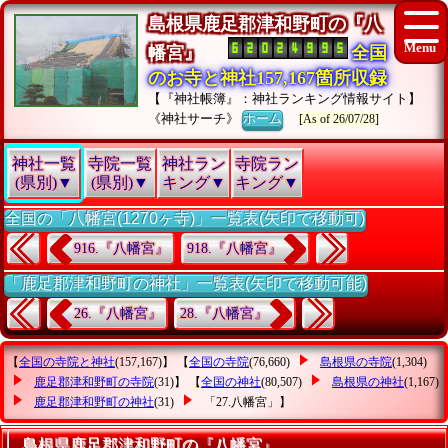
島根県鹿足郡津和野町の『八
幡宮』
全国
のお寺と神社157,167箇所収録
【『神社帳簿』：神社ランキング情報サイト】
《神社サーチ》
ホーム
[As of 26/07/28]
神社一覧
寺院一覧
神社ラン
寺院ラン
(県別)▼
(県別)▼
キング▼
キング▼
全国の「八幡宮(1270ヶ寺)」一覧表(矢印で移動可)
916.『八幡宮』
918.『八幡宮』
「鹿足郡津和野町の神社」一覧表(矢印で移動可能)
26.『八幡宮』
28.『八幡宮』
【
全国の寺院と神社
(157,167)】 【
全国の寺院
(76,660)
島根県の寺院
(1,304)
鹿足郡津和野町の寺院
(31)】 【
全国の神社
(80,507)
島根県の神社
(1,167)
鹿足郡津和野町の神社
(31)
「27.八幡宮」
】
島根県鹿足郡津和野町の『八幡宮』