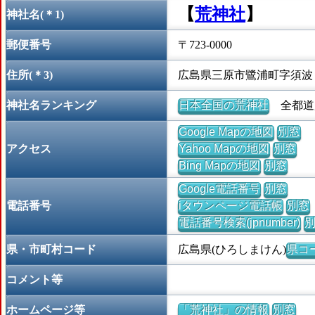
【
荒神社
】
神社名(＊1)
郵便番号
〒723-0000
住所(＊3)
広島県三原市鷺浦町字須波
神社名ランキング
日本全国の荒神社
全都道府
Google Mapの地図
別窓
アクセス
Yahoo Mapの地図
別窓
Bing Mapの地図
別窓
Google電話番号
別窓
電話番号
iタウンページ電話帳
別窓
電話番号検索(jpnumber)
県・市町村コード
広島県(ひろしまけん)
県コー
コメント等
ホームページ等
「荒神社」の情報
別窓