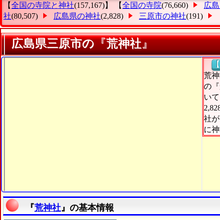
【
全国の寺院と神社
(157,167)】 【
全国の寺院
(76,660)
広島
社
(80,507)
広島県の神社
(2,828)
三原市の神社
(191)
広島県三原市の『荒神社』
【
荒神
の『
いて
2,
社が
に神
『
荒神社
』の基本情報