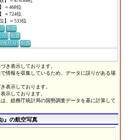
＝478.84社
＝468位
＝724位
】＝533位
グ
別窓
り)
別窓
m当たり)
別窓
基づき表示しております。
由で情報を収集しているため、データに誤りがある場
づき表示しております。
き表示しております。
報は、総務庁統計局の国勢調査データを基に計算して
)』の航空写真