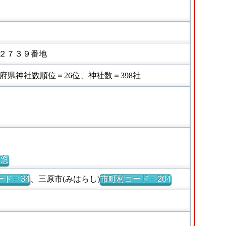
２７３９番地
県神社数順位＝26位、神社数＝398社
別窓
ド = 34
、三原市(みはらし)
市町村コード = 204