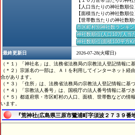
【１０万世帯当たりの神社数】
【人口当たりの神社数順位】
【面積当たりの神社数順位】
【世帯数当たりの神社数順位
市区町村別神社数ランキン
神社数順位(人口10万人当た
神社数順位(面積100平方K
最終更新日
2026-07-28(火曜日)
（＊１）「神社名」は、法務省法務局の宗教法人登記情報に
（＊２）宗派名の一部は、ＡＩを利用してインターネット経
合があります。
（＊３）「住所」は、法務省法務局の宗教法人登記情報に基
（＊４）「宗教法人番号」は、国税庁の法人番号情報に基づ
（＊５）都道府県・市区町村の人口、面積、世帯数などの情
います。
『荒神社(広島県三原市鷺浦町字須波２７３９番地