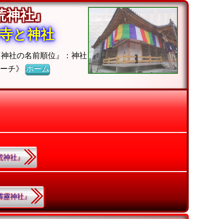
『荒神社』
寺と神社
『神社の名前順位』：神社
サーチ》
ホーム
『荒神社』
『霹靂神社』