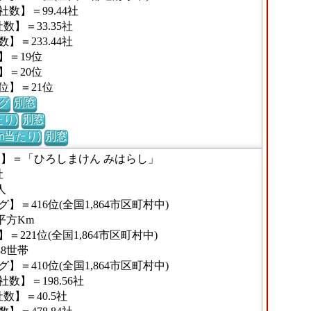
数】＝99.44社
】＝33.35社
＝233.44社
】＝19位
】＝20位
位】＝21位
グ
別窓
り)
別窓
m当たり)
別窓
な】＝「ひろしまけん みはらし」
社
人
＝416位(全国1,864市区町村中)
平方Km
221位(全国1,864市区町村中)
88世帯
＝410位(全国1,864市区町村中)
】＝198.56社
】＝40.5社