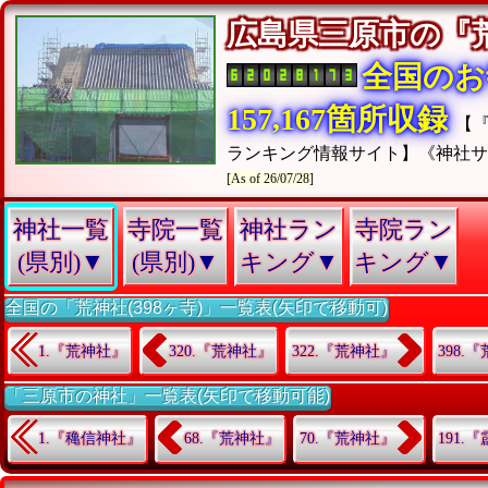
広島県三原市の
全国のお
157,167箇所収録
【
ランキング情報サイト】《神社
[As of 26/07/28]
神社一覧
寺院一覧
神社ラン
寺院ラン
(県別)▼
(県別)▼
キング▼
キング▼
全国の「荒神社(398ヶ寺)」一覧表(矢印で移動可)
1.『荒神社』
320.『荒神社』
322.『荒神社』
398.
「三原市の神社」一覧表(矢印で移動可能)
1.『穐信神社』
68.『荒神社』
70.『荒神社』
191.