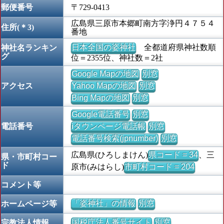
郵便番号
〒729-0413
広島県三原市本郷町南方字浄円４７５４
住所(＊3)
番地
日本全国の姿神社
全都道府県神社数順
神社名ランキン
グ
位＝2355位、神社数＝2社
Google Mapの地図
別窓
アクセス
Yahoo Mapの地図
別窓
Bing Mapの地図
別窓
Google電話番号
別窓
電話番号
iタウンページ電話帳
別窓
電話番号検索(jpnumber)
別窓
広島県(ひろしまけん)
県コード = 34
、三
県・市町村コー
ド
原市(みはらし)
市町村コード = 204
コメント等
「姿神社」の情報
別窓
ホームページ等
国税庁法人番号サイト
別窓
宗教法人情報