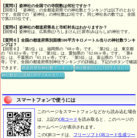
【質問3】姿神社の全国での寺院数は何社ですか？
【回答3】「姿神社」の全都道府県での神社数とランキングは以下のとおり
です。全国での「姿神社」の神社数は2社です。同じ神社名の数では、全国
で第2355位です。
【質問4】姿神社の都道府県名と市町村名はわかりますか？
【回答4】姿神社は、広島県(ひろしまけん)三原市(みはらし)の神社です。
【質問６】全国の都道府県別面積100平方キロメートル当りの神社数ランキ
ングは？
【回答６】「第1位」は、福岡県の『68ヶ寺』です。「第2位」は、東京都
の『65.63ヶ寺』です。「第3位」は、愛知県の『62.66ヶ寺』です。「第4
位」は、千葉県の『61.31ヶ寺』です。「第5位」は、富山県の『53.35ヶ
寺』です。全国の都道府県別神社ランキングの詳細は、下記のボタンで確認
できます。
都道府県別神社数ランキング
神社数順位(人口10万人当たり)
神社数順位(面積100平方Km当たり)
スマートフォンで使うには
このページをスマートフォンなどから読み込む場合
は、上記の
QRコード
を読み取ると、このページの
ホームページが表示されます。
このQRコードは、
フリーソフトQRコード生成ツー