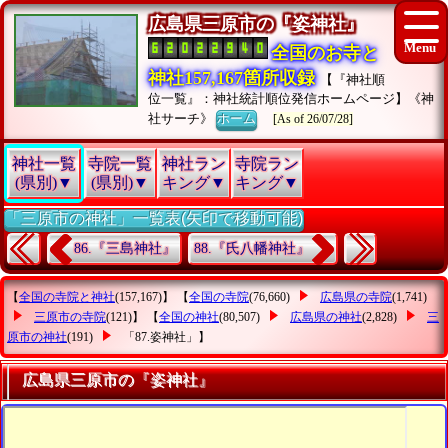
広島県三原市の『姿神社』
全国のお寺と
神社157,167箇所収録
【『神社順
位一覧』：神社統計順位発信ホームページ】《神
社サーチ》
ホーム
[As of 26/07/28]
神社一覧
寺院一覧
神社ラン
寺院ラン
(県別)▼
(県別)▼
キング▼
キング▼
「三原市の神社」一覧表(矢印で移動可能)
86.『三島神社』
88.『氏八幡神社』
【
全国の寺院と神社
(157,167)】 【
全国の寺院
(76,660)
広島県の寺院
(1,741)
三原市の寺院
(121)】 【
全国の神社
(80,507)
広島県の神社
(2,828)
三
原市の神社
(191)
「87.姿神社」
】
広島県三原市の『姿神社』