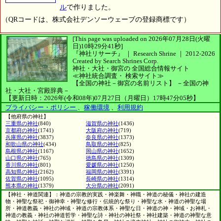
ル
で作りました。
（QRコードは、株式会社デンソーウェーブの登録商標です）
[This page was uploaded on 2026年07月28日(火曜
日)10時29分41秒]
『神社リサーチ』 ｜ Research Shrine
｜
2012-2026
Created by
Search Shrines Corp.
神社・大社・御宮の
全国総合情報サイト
≪神社統合調査・
検索サイト≫
【全国の神社－御宮の名前リスト】
－全国の神
社・大社・宮殿辞典－
【更新日時：2026年(令和08年)07月27日（月曜日）17時47分05秒】
プライバシー・ポリシー
、
稼働環境
、
利用規約
【他府県の神社】
三重県の神社
(840)
滋賀県の神社
(1436)
京都府の神社
(1741)
大阪府の神社
(719)
兵庫県の神社
(3837)
奈良県の神社
(1373)
和歌山県の神社
(434)
鳥取県の神社
(825)
島根県の神社
(1167)
岡山県の神社
(1652)
山口県の神社
(765)
徳島県の神社
(1309)
香川県の神社
(801)
愛媛県の神社
(1250)
高知県の神社
(2162)
福岡県の神社
(3391)
佐賀県の神社
(1095)
長崎県の神社
(1314)
熊本県の神社
(1379)
大分県の神社
(2091)
【神社・神道関連】：神道の宗教的実践・神楽舞・神職・神道の秘儀・神社の建造
物・神聖な祭祀・御神幸・神聖な修行・伝統的な祭り・神聖な水・神道の神聖な場
所・神道教義・神社の神域・神道の宗教体系・神聖な日・神道の神・神域・お神札・
神道の教義・神社の神道哲学・神聖な詩・神社の神社祭・神社建築・神道の神聖な意