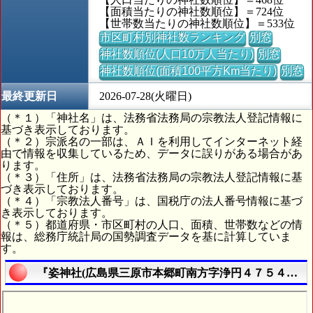
【面積当たりの神社数順位】＝724位
【世帯数当たりの神社数順位】＝533位
市区町村別神社数ランキング
別窓
神社数順位(人口10万人当たり)
別窓
神社数順位(面積100平方Km当たり)
別窓
最終更新日
2026-07-28(火曜日)
（＊１）「神社名」は、法務省法務局の宗教法人登記情報に
基づき表示しております。
（＊２）宗派名の一部は、ＡＩを利用してインターネット経
由で情報を収集しているため、データに誤りがある場合があ
ります。
（＊３）「住所」は、法務省法務局の宗教法人登記情報に基
づき表示しております。
（＊４）「宗教法人番号」は、国税庁の法人番号情報に基づ
き表示しております。
（＊５）都道府県・市区町村の人口、面積、世帯数などの情
報は、総務庁統計局の国勢調査データを基に計算していま
す。
『姿神社(広島県三原市本郷町南方字浄円４７５４番地