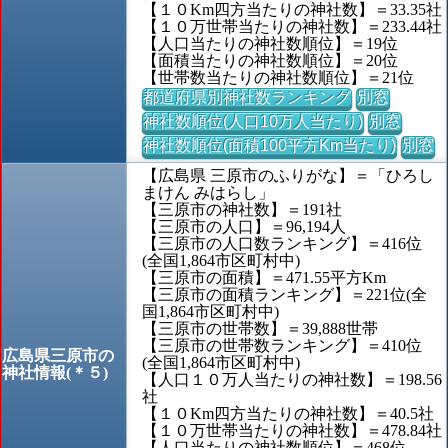
【１０Km四方当たりの神社数】＝33.35社
【１０万世帯当たりの神社数】＝233.44社
【人口当たりの神社数順位】＝19位
【面積当たりの神社数順位】＝20位
【世帯数当たりの神社数順位】＝21位
都道府県別神社数ランキング
別窓
神社数順位(人口10万人当たり)
別窓
神社数順位(面積100平方Km当たり)
別窓
【広島県 三原市のふりがな】＝「ひろし
まけん みはらし」
【三原市の神社数】＝191社
【三原市の人口】＝96,194人
【三原市の人口数ランキング】＝416位
(全国1,864市区町村中)
【三原市の面積】＝471.55平方Km
【三原市の面積ランキング】＝221位(全
国1,864市区町村中)
【三原市の世帯数】＝39,888世帯
【三原市の世帯数ランキング】＝410位
広島県三原市の
(全国1,864市区町村中)
神社情報(＊５)
【人口１０万人当たりの神社数】＝198.56
社
【１０Km四方当たりの神社数】＝40.5社
【１０万世帯当たりの神社数】＝478.84社
【人口当たりの神社数順位】＝468位