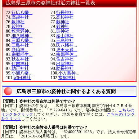
広島県三原市の姿神社付近の神社一覧表
72.
行広八幡...
73.
行長神社
74.
高越神社
75.
高杉神社
76.
穀神社
77.
穀神社
78.
穀神社
79.
穀神社
80.
甑天満神...
81.
艮神社
82.
細八幡神...
83.
桜山神社
84.
三原八幡...
85.
三島神社
86.
三島神社
88.
氏八幡神...
89.
糸𥔎神...
90.
児田天満...
91.
宗郷稲生...
92.
宗郷宇佐...
93.
秋友神社
94.
住吉神社
95.
住吉神社
96.
出雲神社
97.
助正神社
98.
助長神社
99.
小浦八幡...
100.
小方島神...
101.
沼田神社
102.
常盤神社
広島県三原市の姿神社に関するよくある質問
【質問1】姿神社の所在地は何処ですか？
【回答1】姿神社の住所は、「広島県三原市本郷町南方字浄円４７５４番
地」です。郵便番号は、「〒729-0413」です。姿神社の地図は、
こちらの
リンクをクリック
してください。 地図を別窓で開くには、
こちらのリンク
をクリック
してください。
【質問2】姿神社の宗教法人番号は何番ですか？
【回答2】姿神社の法人番号は、「6240005011938」です。法人番号指定年
月日は、「2015-10-05(月曜日)」です。