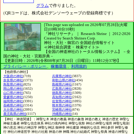
グラム
で作りました。
（QRコードは、株式会社デンソーウェーブの登録商標です）
[This page was uploaded on 2026年07月28日(火曜
日)10時30分10秒]
『神社リサーチ』 ｜ Research Shrine
｜
2012-2026
Created by
Search Shrines Corp.
神社・大社・御宮の
全国総合情報サイト
≪神社統合調査・
検索サイト≫
【全国の神道神社のトータル情報システム】
－全
国の神社・大社・宮殿辞典－
【更新日時：2026年(令和08年)07月26日（日曜日）11時12分37秒】
プライバシー・ポリシー
、
稼働環境
、
利用規約
【他府県の神社】
大阪府の神社
(719)
兵庫県の神社
(3837)
奈良県の神社
(1373)
和歌山県の神社
(434)
鳥取県の神社
(825)
島根県の神社
(1167)
岡山県の神社
(1652)
広島県の神社
(2828)
山口県の神社
(765)
徳島県の神社
(1309)
愛媛県の神社
(1250)
高知県の神社
(2162)
福岡県の神社
(3391)
佐賀県の神社
(1095)
長崎県の神社
(1314)
熊本県の神社
(1379)
大分県の神社
(2091)
宮崎県の神社
(674)
鹿児島県の神社
(1117)
沖縄県の神社
(14)
【神社・神道関連】：神聖な木 神道の教義 神道の象徴 神道の教え 神道の歴史 神聖な
神秘主義者 神聖な信念体系 神社の境内神社 神聖な祝祭 神社の神聖な場所 神聖な彫刻
神の意志 神社の神話学 神聖な神話 御神幸 神社建築 神秘的な信念 神社参拝 神聖な修
行 神社の神道哲学 神社の社殿 神道の神 神職 神社の結婚式 神聖な祭典 神道の神聖な