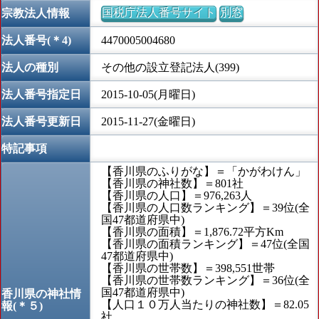
国税庁法人番号サイト
別窓
宗教法人情報
法人番号(＊4)
4470005004680
法人の種別
その他の設立登記法人(399)
法人番号指定日
2015-10-05(月曜日)
法人番号更新日
2015-11-27(金曜日)
特記事項
【香川県のふりがな】＝「かがわけん」
【香川県の神社数】＝801社
【香川県の人口】＝976,263人
【香川県の人口数ランキング】＝39位(全
国47都道府県中)
【香川県の面積】＝1,876.72平方Km
【香川県の面積ランキング】＝47位(全国
47都道府県中)
【香川県の世帯数】＝398,551世帯
【香川県の世帯数ランキング】＝36位(全
国47都道府県中)
香川県の神社情
【人口１０万人当たりの神社数】＝82.05
報(＊５)
社