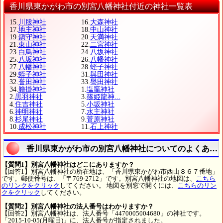
香川県東かがわ市の別宮八幡神社付近の神社一覧表
15.
川股神社
16.
大森神社
17.
地主神社
18.
中山神社
19.
鎭守神社
20.
天満神社
21.
東山神社
22.
二宮神社
23.
白鳥神社
24.
八坂神社
25.
八坂神社
26.
八幡神社
27.
八幡神社
28.
蛭子神社
29.
蛭子神社
31.
與田神社
32.
誉田神社
33.
譽田神社
34.
艪掛神社
1.
塩竈神社
2.
黒羽神社
3.
篠姫龍神...
4.
住吉神社
5.
小坂神社
6.
神明神社
7.
水主神社
8.
杉尾神社
9.
菅原神社
10.
成松神社
11.
石上神社
香川県東かがわ市の別宮八幡神社についてのよくある
【質問1】別宮八幡神社はどこにありますか？
【回答1】別宮八幡神社の所在地は、「香川県東かがわ市西山８６７番地」
です。郵便番号は、「〒769-2712」です。別宮八幡神社の地図は、
こちら
のリンクをクリック
してください。 地図を別窓で開くには、
こちらのリン
クをクリック
してください。
【質問2】別宮八幡神社の法人番号はわかりますか？
【回答2】別宮八幡神社は、法人番号「4470005004680」の神社です。
「2015-10-05(月曜日)」に、法人番号が指定されました。