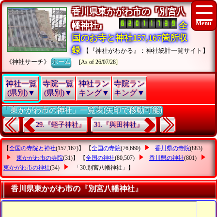
香川県東かがわ市の『別宮八
幡神社』
全
国のお寺と神社157,167箇所収
録
【『神社がわかる』：神社統計一覧サイト】
《神社サーチ》
ホーム
[As of 26/07/28]
神社一覧
寺院一覧
神社ラン
寺院ラン
(県別)▼
(県別)▼
キング▼
キング▼
「東かがわ市の神社」一覧表(矢印で移動可能)
29.『蛭子神社』
31.『與田神社』
【
全国の寺院と神社
(157,167)】 【
全国の寺院
(76,660)
香川県の寺院
(883)
東かがわ市の寺院
(31)】 【
全国の神社
(80,507)
香川県の神社
(801)
東かがわ市の神社
(34)
「30.別宮八幡神社」
】
香川県東かがわ市の『別宮八幡神社』