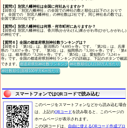
【質問3】別宮八幡神社は全国に何社ありますか？
【回答3】「別宮八幡神社」の全国での神社の数と順位は以下のとおりで
す。全国での「別宮八幡神社」の神社数は2社です。同じ神社名の数では、
全国で第2355位です。
【質問4】別宮八幡神社は何県・何市町村にありますか？
【回答4】別宮八幡神社は、香川県(かがわけん)東かがわ市(ひがしかがわし)
の神社です。
【質問６】全国の都道府県別神社数ランキングは？
【回答６】「第1位」は、新潟県の『4,695ヶ寺』です。「第2位」は、兵庫
県の『3,837ヶ寺』です。「第3位」は、福岡県の『3,391ヶ寺』です。「第4
位」は、岐阜県の『3,266ヶ寺』です。「第5位」は、愛知県の『3,241ヶ
寺』です。全国の都道府県別神社ランキングの詳細は、下記のボタンで確認
できます。
都道府県別神社数ランキング
神社数順位(人口10万人当たり)
神社数順位(面積100平方Km当たり)
スマートフォンではQRコードで読み込む
このページをスマートフォンなどから読み込む場合
は、上記の
QRコード
を読み取ると、このページの
ホームページが表示されます。
このQRコードは、
自由に使えるQRコード作成プロ