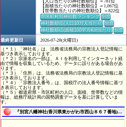
【人口当たりの神社数順位】＝781位
【面積当たりの神社数順位】＝1,067位
【世帯数当たりの神社数順位】＝822位
市区町村別神社数ランキング
別窓
神社数順位(人口10万人当たり)
別窓
神社数順位(面積100平方Km当たり)
別窓
最終更新日
2026-07-28(火曜日)
（＊１）「神社名」は、法務省法務局の宗教法人登記情報に
基づき表示しております。
（＊２）宗派名の一部は、ＡＩを利用してインターネット経
由で情報を収集しているため、データに誤りがある場合があ
ります。
（＊３）「住所」は、法務省法務局の宗教法人登記情報に基
づき表示しております。
（＊４）「宗教法人番号」は、国税庁の法人番号情報に基づ
き表示しております。
（＊５）都道府県・市区町村の人口、面積、世帯数などの情
報は、総務庁統計局の国勢調査データを基に計算していま
す。
『別宮八幡神社(香川県東かがわ市西山８６７番地)』