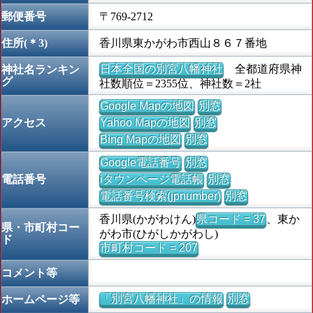
郵便番号
〒769-2712
住所(＊3)
香川県東かがわ市西山８６７番地
日本全国の別宮八幡神社
全都道府県神
神社名ランキン
グ
社数順位＝2355位、神社数＝2社
Google Mapの地図
別窓
アクセス
Yahoo Mapの地図
別窓
Bing Mapの地図
別窓
Google電話番号
別窓
電話番号
iタウンページ電話帳
別窓
電話番号検索(jpnumber)
別窓
香川県(かがわけん)
県コード = 37
、東か
県・市町村コー
がわ市(ひがしかがわし)
ド
市町村コード = 207
コメント等
「別宮八幡神社」の情報
別窓
ホームページ等