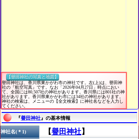
【譽田神社の写真と地図】
譽田神社は、香川県東かがわ市の神社です。左(上)は、譽田神
社の『航空写真』です。なお「2026年04月27日」時点におい
て、全国には80,507社の神社があります。香川県には801社の神
社があります。香川県東かがわ市には34社の神社があります。
神社の検索は、メニューの【全文検索】に神社名などを入力し
てください。
『
譽田神社
』の基本情報
【
譽田神社
】
神社名(＊1)