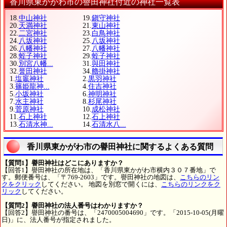
香川県東かがわ市の譽田神社付近の神社一覧表
18.
中山神社
19.
鎭守神社
20.
天満神社
21.
東山神社
22.
二宮神社
23.
白鳥神社
24.
八坂神社
25.
八坂神社
26.
八幡神社
27.
八幡神社
28.
蛭子神社
29.
蛭子神社
30.
別宮八幡...
31.
與田神社
32.
誉田神社
34.
艪掛神社
1.
塩竈神社
2.
黒羽神社
3.
篠姫龍神...
4.
住吉神社
5.
小坂神社
6.
神明神社
7.
水主神社
8.
杉尾神社
9.
菅原神社
10.
成松神社
11.
石上神社
12.
石上神社
13.
石清水神...
14.
石清水八...
香川県東かがわ市の譽田神社に関するよくある質問
【質問1】譽田神社はどこにありますか？
【回答1】譽田神社の所在地は、「香川県東かがわ市横内３０７番地」で
す。郵便番号は、「〒769-2603」です。譽田神社の地図は、
こちらのリン
クをクリック
してください。 地図を別窓で開くには、
こちらのリンクをク
リック
してください。
【質問2】譽田神社の法人番号はわかりますか？
【回答2】譽田神社の番号は、「2470005004690」です。「2015-10-05(月曜
日)」に、法人番号が指定されました。