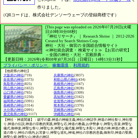
作りました。
（QRコードは、株式会社デンソーウェーブの登録商標です）
[This page was uploaded on 2026年07月28日(火曜
日)10時30分08秒]
『神社リサーチ』 ｜ Research Shrine
｜
2012-2026
Created by
Search Shrines Corp.
神社・大社・御宮の
全国総合情報サイト
≪神社統合調査・
検索サイト≫
【お宮の研究】
－全国の神社・大社・宮殿辞典－
【更新日時：2026年(令和08年)07月26日（日曜日）14時13分31秒】
プライバシー・ポリシー
、
稼働環境
、
利用規約
【他府県の神社】
大阪府の神社
(719)
兵庫県の神社
(3837)
奈良県の神社
(1373)
和歌山県の神社
(434)
鳥取県の神社
(825)
島根県の神社
(1167)
岡山県の神社
(1652)
広島県の神社
(2828)
山口県の神社
(765)
徳島県の神社
(1309)
愛媛県の神社
(1250)
高知県の神社
(2162)
福岡県の神社
(3391)
佐賀県の神社
(1095)
長崎県の神社
(1314)
熊本県の神社
(1379)
大分県の神社
(2091)
宮崎県の神社
(674)
鹿児島県の神社
(1117)
沖縄県の神社
(14)
【神社・神道関連】：鎮守の森;神道の神秘主義;神社の神話学;神道の神社祭り;神社祭
り;神道の伝説;神道の宗教的実践;神聖な石;神道の教義;お伊勢参り;神聖な音楽;神聖な
儀式;御神楽;神聖な祭り;神聖な水;神聖な儀式服;神聖な木彫り;神道の神;神道の教え;神
道の祭り;神社の境内;お宮参り;神聖な巡礼;神域;神社の宗教的意義;御朱印;神道の聖典;
神聖な鏡;神聖な山;神道の神話