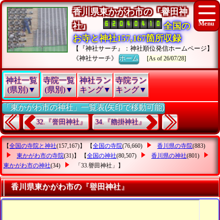
香川県東かがわ市の『譽田神
社』
全国の
お寺と神社157,167箇所収録
【『神社サーチ』：神社順位発信ホームページ】
《神社サーチ》
ホーム
[As of 26/07/28]
神社一覧
寺院一覧
神社ラン
寺院ラン
(県別)▼
(県別)▼
キング▼
キング▼
「東かがわ市の神社」一覧表(矢印で移動可能)
32.『誉田神社』
34.『艪掛神社』
【
全国の寺院と神社
(157,167)】 【
全国の寺院
(76,660)
香川県の寺院
(883)
東かがわ市の寺院
(31)】 【
全国の神社
(80,507)
香川県の神社
(801)
東かがわ市の神社
(34)
「33.譽田神社」
】
香川県東かがわ市の『譽田神社』