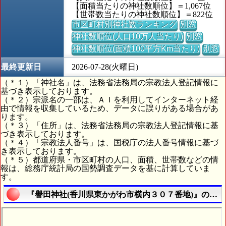
【面積当たりの神社数順位】＝1,067位
【世帯数当たりの神社数順位】＝822位
市区町村別神社数ランキング
別窓
神社数順位(人口10万人当たり)
別窓
神社数順位(面積100平方Km当たり)
別窓
最終更新日
2026-07-28(火曜日)
（＊１）「神社名」は、法務省法務局の宗教法人登記情報に
基づき表示しております。
（＊２）宗派名の一部は、ＡＩを利用してインターネット経
由で情報を収集しているため、データに誤りがある場合があ
ります。
（＊３）「住所」は、法務省法務局の宗教法人登記情報に基
づき表示しております。
（＊４）「宗教法人番号」は、国税庁の法人番号情報に基づ
き表示しております。
（＊５）都道府県・市区町村の人口、面積、世帯数などの情
報は、総務庁統計局の国勢調査データを基に計算していま
す。
『譽田神社(香川県東かがわ市横内３０７番地)』の航