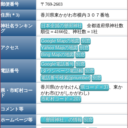
郵便番号
〒769-2603
住所(＊3)
香川県東かがわ市横内３０７番地
日本全国の譽田神社
全都道府県神社数
神社名ランキン
グ
順位＝4166位、神社数＝1社
Google Mapの地図
別窓
アクセス
Yahoo Mapの地図
別窓
Bing Mapの地図
別窓
Google電話番号
別窓
電話番号
iタウンページ電話帳
別窓
電話番号検索(jpnumber)
別窓
香川県(かがわけん)
県コード = 37
、東か
県・市町村コー
がわ市(ひがしかがわし)
ド
市町村コード = 207
コメント等
「譽田神社」の情報
別窓
ホームページ等