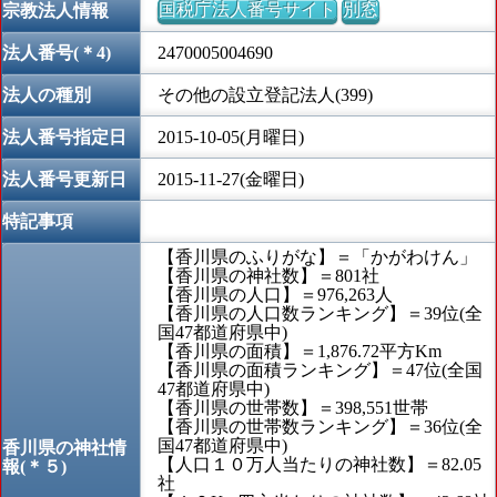
国税庁法人番号サイト
別窓
宗教法人情報
法人番号(＊4)
2470005004690
法人の種別
その他の設立登記法人(399)
法人番号指定日
2015-10-05(月曜日)
法人番号更新日
2015-11-27(金曜日)
特記事項
【香川県のふりがな】＝「かがわけん」
【香川県の神社数】＝801社
【香川県の人口】＝976,263人
【香川県の人口数ランキング】＝39位(全
国47都道府県中)
【香川県の面積】＝1,876.72平方Km
【香川県の面積ランキング】＝47位(全国
47都道府県中)
【香川県の世帯数】＝398,551世帯
【香川県の世帯数ランキング】＝36位(全
国47都道府県中)
香川県の神社情
【人口１０万人当たりの神社数】＝82.05
報(＊５)
社