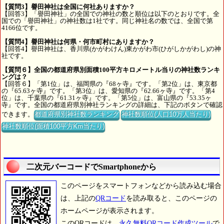
【質問3】譽田神社は全国に何社ありますか？
【回答3】「譽田神社」の全国での神社の数と順位は以下のとおりです。全
国での「譽田神社」の神社数は1社です。同じ神社名の数では、全国で第
4166位です。
【質問4】譽田神社は何県・何市町村にありますか？
【回答4】譽田神社は、香川県(かがわけん)東かがわ市(ひがしかがわし)の神
社です。
【質問６】全国の都道府県別面積100平方キロメートル当りの神社数ランキ
ングは？
【回答６】「第1位」は、福岡県の『68ヶ寺』です。「第2位」は、東京都
の『65.63ヶ寺』です。「第3位」は、愛知県の『62.66ヶ寺』です。「第4
位」は、千葉県の『61.31ヶ寺』です。「第5位」は、富山県の『53.35ヶ
寺』です。全国の都道府県別神社ランキングの詳細は、下記のボタンで確認
できます。
都道府県別神社数ランキング
神社数順位(人口10万人当たり)
神社数順位(面積100平方Km当たり)
二次元バーコードでSmartphoneから
このページをスマートフォンなどから読み込む場合
は、上記の
QRコード
を読み取ると、このページの
ホームページが表示されます。
このQRコードは、
永久無料QRコード作成ツール
で