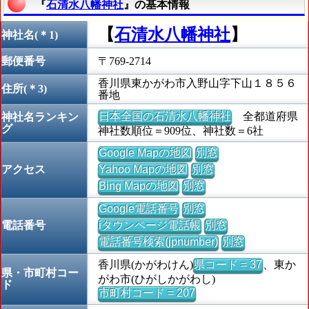
『
石清水八幡神社
』の基本情報
【
石清水八幡神社
】
神社名(＊1)
郵便番号
〒769-2714
香川県東かがわ市入野山字下山１８５６
住所(＊3)
番地
日本全国の石清水八幡神社
全都道府県
神社名ランキン
グ
神社数順位＝909位、神社数＝6社
Google Mapの地図
別窓
アクセス
Yahoo Mapの地図
別窓
Bing Mapの地図
別窓
Google電話番号
別窓
電話番号
iタウンページ電話帳
別窓
電話番号検索(jpnumber)
別窓
香川県(かがわけん)
県コード = 37
、東か
県・市町村コー
がわ市(ひがしかがわし)
ド
市町村コード = 207