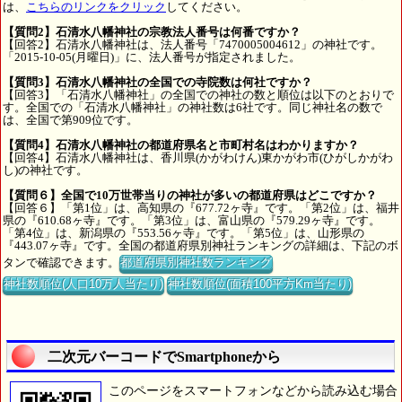
は、
こちらのリンクをクリック
してください。
【質問2】石清水八幡神社の宗教法人番号は何番ですか？
【回答2】石清水八幡神社は、法人番号「7470005004612」の神社です。
「2015-10-05(月曜日)」に、法人番号が指定されました。
【質問3】石清水八幡神社の全国での寺院数は何社ですか？
【回答3】「石清水八幡神社」の全国での神社の数と順位は以下のとおりで
す。全国での「石清水八幡神社」の神社数は6社です。同じ神社名の数で
は、全国で第909位です。
【質問4】石清水八幡神社の都道府県名と市町村名はわかりますか？
【回答4】石清水八幡神社は、香川県(かがわけん)東かがわ市(ひがしかがわ
し)の神社です。
【質問６】全国で10万世帯当りの神社が多いの都道府県はどこですか？
【回答６】「第1位」は、高知県の『677.72ヶ寺』です。「第2位」は、福井
県の『610.68ヶ寺』です。「第3位」は、富山県の『579.29ヶ寺』です。
「第4位」は、新潟県の『553.56ヶ寺』です。「第5位」は、山形県の
『443.07ヶ寺』です。全国の都道府県別神社ランキングの詳細は、下記のボ
タンで確認できます。
都道府県別神社数ランキング
神社数順位(人口10万人当たり)
神社数順位(面積100平方Km当たり)
二次元バーコードでSmartphoneから
このページをスマートフォンなどから読み込む場合