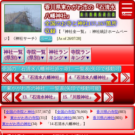
香川県東かがわ市の『石清水
八幡神社』
全国のお寺と神社157,167箇所
収録
【『神社全一覧』：神社統計ホームペー
ジ】《神社サーチ》
ホーム
[As of 26/07/28]
神社一覧
寺院一覧
神社ラン
寺院ラン
(県別)▼
(県別)▼
キング▼
キング▼
全国の「石清水八幡神社(6ヶ寺)」一覧表(矢印で移動可)
2.『石清水八幡神社』
4.『石清水八幡神社』
「東かがわ市の神社」一覧表(矢印で移動可能)
13.『石清水神社』
15.『川股神社』
【
全国の寺院と神社
(157,167)】 【
全国の寺院
(76,660)
香川県の寺院
(883)
東かがわ市の寺院
(31)】 【
全国の神社
(80,507)
香川県の神社
(801)
東かがわ市の神社
(34)
「14.石清水八幡神社」
】