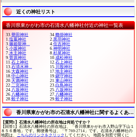
近くの神社リスト
香川県東かがわ市の石清水八幡神社付近の神社一覧表
33.
譽田神社
34.
艪掛神社
1.
塩竈神社
2.
黒羽神社
3.
篠姫龍神...
4.
住吉神社
5.
小坂神社
6.
神明神社
7.
水主神社
8.
杉尾神社
9.
菅原神社
10.
成松神社
11.
石上神社
12.
石上神社
13.
石清水神...
15.
川股神社
16.
大森神社
17.
地主神社
18.
中山神社
19.
鎭守神社
20.
天満神社
21.
東山神社
22.
二宮神社
23.
白鳥神社
24.
八坂神社
25.
八坂神社
26.
八幡神社
27.
八幡神社
28.
蛭子神社
29.
蛭子神社
香川県東かがわ市の石清水八幡神社に関するよくある
【質問1】石清水八幡神社の所在地は何処ですか？
【回答1】石清水八幡神社の所在地は、「香川県東かがわ市入野山字下山１
８５６番地」です。郵便番号は、「〒769-2714」です。石清水八幡神社の
地図は、
こちらのリンクをクリック
してください。 地図を別窓で開くに