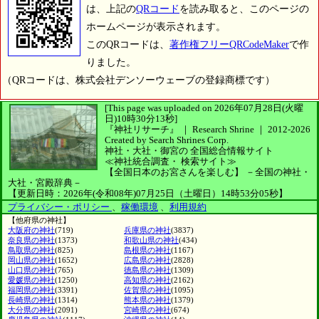
は、上記の
QRコード
を読み取ると、このページの
ホームページが表示されます。
このQRコードは、
著作権フリーQRCodeMaker
で作
りました。
（QRコードは、株式会社デンソーウェーブの登録商標です）
[This page was uploaded on 2026年07月28日(火曜
日)10時30分13秒]
『神社リサーチ』 ｜ Research Shrine
｜
2012-2026
Created by
Search Shrines Corp.
神社・大社・御宮の
全国総合情報サイト
≪神社統合調査・
検索サイト≫
【全国日本のお宮さんを楽しむ】
－全国の神社・
大社・宮殿辞典－
【更新日時：2026年(令和08年)07月25日（土曜日）14時53分05秒】
プライバシー・ポリシー
、
稼働環境
、
利用規約
【他府県の神社】
大阪府の神社
(719)
兵庫県の神社
(3837)
奈良県の神社
(1373)
和歌山県の神社
(434)
鳥取県の神社
(825)
島根県の神社
(1167)
岡山県の神社
(1652)
広島県の神社
(2828)
山口県の神社
(765)
徳島県の神社
(1309)
愛媛県の神社
(1250)
高知県の神社
(2162)
福岡県の神社
(3391)
佐賀県の神社
(1095)
長崎県の神社
(1314)
熊本県の神社
(1379)
大分県の神社
(2091)
宮崎県の神社
(674)