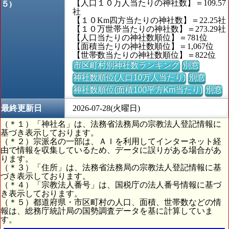
【人口１０万人当たりの神社数】＝109.57
５)
社
【１０Km四方当たりの神社数】＝22.25社
【１０万世帯当たりの神社数】＝273.29社
【人口当たりの神社数順位】＝781位
【面積当たりの神社数順位】＝1,067位
【世帯数当たりの神社数順位】＝822位
市区町村別神社数ランキング
別窓
神社数順位(人口10万人当たり)
別窓
神社数順位(面積100平方Km当たり)
別窓
最終更新日
2026-07-28(火曜日)
（＊１）「神社名」は、法務省法務局の宗教法人登記情報に
基づき表示しております。
（＊２）宗派名の一部は、ＡＩを利用してインターネット経
由で情報を収集しているため、データに誤りがある場合があ
ります。
（＊３）「住所」は、法務省法務局の宗教法人登記情報に基
づき表示しております。
（＊４）「宗教法人番号」は、国税庁の法人番号情報に基づ
き表示しております。
（＊５）都道府県・市区町村の人口、面積、世帯数などの情
報は、総務庁統計局の国勢調査データを基に計算していま
す。