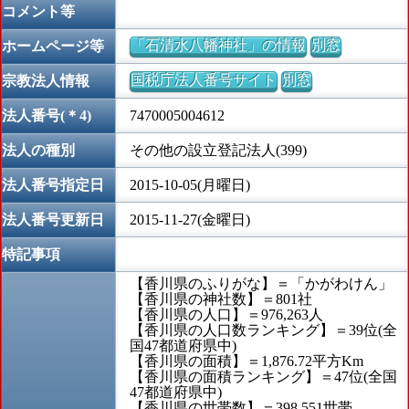
コメント等
「石清水八幡神社」の情報
別窓
ホームページ等
国税庁法人番号サイト
別窓
宗教法人情報
法人番号(＊4)
7470005004612
法人の種別
その他の設立登記法人(399)
法人番号指定日
2015-10-05(月曜日)
法人番号更新日
2015-11-27(金曜日)
特記事項
【香川県のふりがな】＝「かがわけん」
【香川県の神社数】＝801社
【香川県の人口】＝976,263人
【香川県の人口数ランキング】＝39位(全
国47都道府県中)
【香川県の面積】＝1,876.72平方Km
【香川県の面積ランキング】＝47位(全国
47都道府県中)
【香川県の世帯数】＝398,551世帯