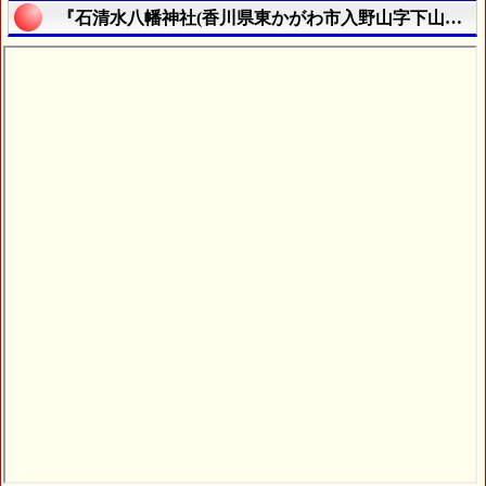
『石清水八幡神社(香川県東かがわ市入野山字下山１８