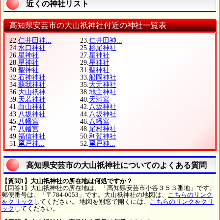
近くの神社リスト
高知県安芸市の大山祇神社付近の神社一覧表
22.
仁井田神...
23.
仁井田神...
24.
水口神社
25.
杉尾神社
26.
星神社
27.
星神社
28.
星神社
29.
星神社
30.
聖神社
31.
聖神社
32.
石神神社
33.
船岡神社
34.
蘇我神社
35.
大元神社
36.
大山祇神...
38.
地主神社
39.
天若神社
40.
天満宮
41.
白山神社
42.
八坂神社
43.
八坂神社
44.
八坂神社
45.
八幡宮
46.
八幡宮
47.
八幡宮
48.
尾村神社
49.
福信神社
50.
利賀神社
51.
𥧄戸神...
52.
𥧄戸神...
高知県安芸市の大山祇神社についてのよくある質問
【質問1】大山祇神社の所在地は何処ですか？
【回答1】大山祇神社の所在地は、「高知県安芸市小谷３５３番地」です。
郵便番号は、「〒784-0053」です。大山祇神社の地図は、
こちらのリンク
をクリック
してください。 地図を別窓で開くには、
こちらのリンクをクリ
ック
してください。