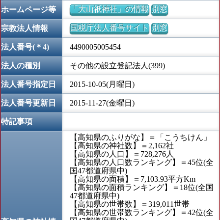
「大山祇神社」の情報
別窓
ホームページ等
国税庁法人番号サイト
別窓
宗教法人情報
法人番号(＊4)
4490005005454
法人の種別
その他の設立登記法人(399)
法人番号指定日
2015-10-05(月曜日)
法人番号更新日
2015-11-27(金曜日)
特記事項
【高知県のふりがな】＝「こうちけん」
【高知県の神社数】＝2,162社
【高知県の人口】＝728,276人
【高知県の人口数ランキング】＝45位(全
国47都道府県中)
【高知県の面積】＝7,103.93平方Km
【高知県の面積ランキング】＝18位(全国
47都道府県中)
【高知県の世帯数】＝319,011世帯
【高知県の世帯数ランキング】＝42位(全