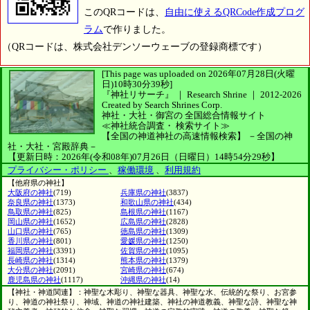
このQRコードは、
自由に使えるQRCode作成プログ
ラム
で作りました。
（QRコードは、株式会社デンソーウェーブの登録商標です）
[This page was uploaded on 2026年07月28日(火曜
日)10時30分39秒]
『神社リサーチ』 ｜ Research Shrine
｜
2012-2026
Created by
Search Shrines Corp.
神社・大社・御宮の
全国総合情報サイト
≪神社統合調査・
検索サイト≫
【全国の神道神社の高速情報検索】
－全国の神
社・大社・宮殿辞典－
【更新日時：2026年(令和08年)07月26日（日曜日）14時54分29秒】
プライバシー・ポリシー
、
稼働環境
、
利用規約
【他府県の神社】
大阪府の神社
(719)
兵庫県の神社
(3837)
奈良県の神社
(1373)
和歌山県の神社
(434)
鳥取県の神社
(825)
島根県の神社
(1167)
岡山県の神社
(1652)
広島県の神社
(2828)
山口県の神社
(765)
徳島県の神社
(1309)
香川県の神社
(801)
愛媛県の神社
(1250)
福岡県の神社
(3391)
佐賀県の神社
(1095)
長崎県の神社
(1314)
熊本県の神社
(1379)
大分県の神社
(2091)
宮崎県の神社
(674)
鹿児島県の神社
(1117)
沖縄県の神社
(14)
【神社・神道関連】：神聖な木彫り、神聖な器具、神聖な水、伝統的な祭り、お宮参
り、神道の神社祭り、神域、神道の神社建築、神社の神道教義、神聖な詩、神聖な神