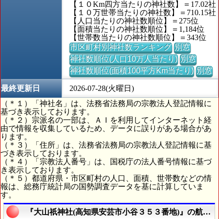
【１０Km四方当たりの神社数】＝17.02社
【１０万世帯当たりの神社数】＝710.15社
【人口当たりの神社数順位】＝275位
【面積当たりの神社数順位】＝1,184位
【世帯数当たりの神社数順位】＝343位
市区町村別神社数ランキング
別窓
神社数順位(人口10万人当たり)
別窓
神社数順位(面積100平方Km当たり)
別窓
最終更新日
2026-07-28(火曜日)
（＊１）「神社名」は、法務省法務局の宗教法人登記情報に
基づき表示しております。
（＊２）宗派名の一部は、ＡＩを利用してインターネット経
由で情報を収集しているため、データに誤りがある場合があ
ります。
（＊３）「住所」は、法務省法務局の宗教法人登記情報に基
づき表示しております。
（＊４）「宗教法人番号」は、国税庁の法人番号情報に基づ
き表示しております。
（＊５）都道府県・市区町村の人口、面積、世帯数などの情
報は、総務庁統計局の国勢調査データを基に計算していま
す。
『大山祇神社(高知県安芸市小谷３５３番地)』の航空写