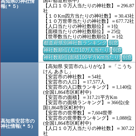
国47都道府県中)
高知県の神社情
【人口１０万人当たりの神社数】＝296.87
報(＊５)
社
【１０Km四方当たりの神社数】＝30.43社
【１０万世帯当たりの神社数】＝677.72社
【人口当たりの神社数順位】＝1位
【面積当たりの神社数順位】＝25位
【世帯数当たりの神社数順位】＝1位
都道府県別神社数ランキング
別窓
神社数順位(人口10万人当たり)
別窓
神社数順位(面積100平方Km当たり)
別窓
【高知県 安芸市のふりがな】＝「こうち
けん あきし」
【安芸市の神社数】＝54社
【安芸市の人口】＝17,577人
【安芸市の人口数ランキング】＝1,140位
(全国1,864市区町村中)
【安芸市の面積】＝317.21平方Km
【安芸市の面積ランキング】＝366位(全
国1,864市区町村中)
【安芸市の世帯数】＝7,604世帯
【安芸市の世帯数ランキング】＝1,088位
高知県安芸市の
(全国1,864市区町村中)
神社情報(＊５)
【人口１０万人当たりの神社数】＝307.22
社