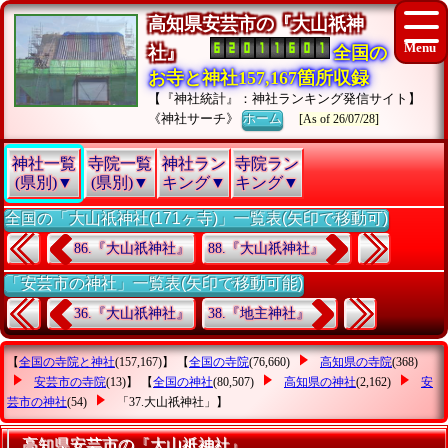
高知県安芸市の『大山祇神
社』
全国の
お寺と神社157,167箇所収録
【『神社統計』：神社ランキング発信サイト】
《神社サーチ》
ホーム
[As of 26/07/28]
神社一覧
寺院一覧
神社ラン
寺院ラン
(県別)▼
(県別)▼
キング▼
キング▼
全国の「大山祇神社(171ヶ寺)」一覧表(矢印で移動可)
86.『大山祇神社』
88.『大山祇神社』
「安芸市の神社」一覧表(矢印で移動可能)
36.『大山祇神社』
38.『地主神社』
【
全国の寺院と神社
(157,167)】 【
全国の寺院
(76,660)
高知県の寺院
(368)
安芸市の寺院
(13)】 【
全国の神社
(80,507)
高知県の神社
(2,162)
安
芸市の神社
(54)
「37.大山祇神社」
】
高知県安芸市の『大山祇神社』