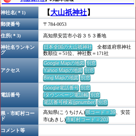
【
大山祇神社
】
神社名(＊1)
郵便番号
〒784-0053
住所(＊3)
高知県安芸市小谷３５３番地
日本全国の大山祇神社
全都道府県神社
神社名ランキン
グ
数順位＝51位、神社数＝171社
Google Mapの地図
別窓
アクセス
Yahoo Mapの地図
別窓
Bing Mapの地図
別窓
Google電話番号
別窓
電話番号
iタウンページ電話帳
別窓
電話番号検索(jpnumber)
別窓
高知県(こうちけん)
県コード = 39
、安芸
県・市町村コー
ド
市(あきし)
市町村コード = 203
コメント等