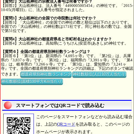
【質問2】大山祇神社の宗教法人番号は何番ですか？
【回答2】大山祇神社は、法人番号「4490005005454」の神社です。「2015-
10-05(月曜日)」に、法人番号が指定されました。
【質問3】大山祇神社の全国での寺院数は何社ですか？
【回答3】「大山祇神社」の全国での神社の数と順位は以下のとおりです。
全国での「大山祇神社」の神社数は171社です。同じ神社名の数では、全国
で第51位です。
【質問4】大山祇神社の都道府県名と市町村名はわかりますか？
【回答4】大山祇神社は、高知県(こうちけん)安芸市(あきし)の神社です。
【質問６】全国の都道府県別神社数ランキングは？
【回答６】「第1位」は、新潟県の『4,695ヶ寺』です。「第2位」は、兵庫
県の『3,837ヶ寺』です。「第3位」は、福岡県の『3,391ヶ寺』です。「第4
位」は、岐阜県の『3,266ヶ寺』です。「第5位」は、愛知県の『3,241ヶ
寺』です。全国の都道府県別神社ランキングの詳細は、下記のボタンで確認
できます。
都道府県別神社数ランキング
神社数順位(人口10万人当たり)
神社数順位(面積100平方Km当たり)
スマートフォンではQRコードで読み込む
このページをスマートフォンなどから読み込む場合
は、上記の
QRコード
を読み取ると、このページの
ホームページが表示されます。