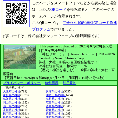
このページをスマートフォンなどから読み込む場合
は、上記の
QRコード
を読み取ると、このページの
ホームページが表示されます。
このQRコードは、
完全永久100%無料QRコード作成
プログラム
で作りました。
（QRコードは、株式会社デンソーウェーブの登録商標です）
[This page was uploaded on 2026年07月28日(火曜
日)10時30分48秒]
『神社リサーチ』 ｜ Research Shrine
｜
2012-2026
Created by
Search Shrines Corp.
神社・大社・御宮の
全国総合情報サイト
≪神社統合調査・
検索サイト≫
【歴史・神社を楽しむ】
－全国の神社・大社・宮
殿辞典－
【更新日時：2026年(令和08年)07月27日（月曜日）10時25分54秒】
プライバシー・ポリシー
、
稼働環境
、
利用規約
【他府県の神社】
大阪府の神社
(719)
兵庫県の神社
(3837)
奈良県の神社
(1373)
和歌山県の神社
(434)
鳥取県の神社
(825)
島根県の神社
(1167)
岡山県の神社
(1652)
広島県の神社
(2828)
山口県の神社
(765)
徳島県の神社
(1309)
香川県の神社
(801)
愛媛県の神社
(1250)
福岡県の神社
(3391)
佐賀県の神社
(1095)
長崎県の神社
(1314)
熊本県の神社
(1379)