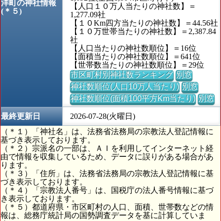
洋町の神社情報
【人口１０万人当たりの神社数】＝
(＊５)
1,277.09社
【１０Km四方当たりの神社数】＝44.56社
【１０万世帯当たりの神社数】＝2,387.84
社
【人口当たりの神社数順位】＝16位
【面積当たりの神社数順位】＝641位
【世帯数当たりの神社数順位】＝29位
市区町村別神社数ランキング
別窓
神社数順位(人口10万人当たり)
別窓
神社数順位(面積100平方Km当たり)
別窓
最終更新日
2026-07-28(火曜日)
（＊１）「神社名」は、法務省法務局の宗教法人登記情報に
基づき表示しております。
（＊２）宗派名の一部は、ＡＩを利用してインターネット経
由で情報を収集しているため、データに誤りがある場合があ
ります。
（＊３）「住所」は、法務省法務局の宗教法人登記情報に基
づき表示しております。
（＊４）「宗教法人番号」は、国税庁の法人番号情報に基づ
き表示しております。
（＊５）都道府県・市区町村の人口、面積、世帯数などの情
報は、総務庁統計局の国勢調査データを基に計算していま