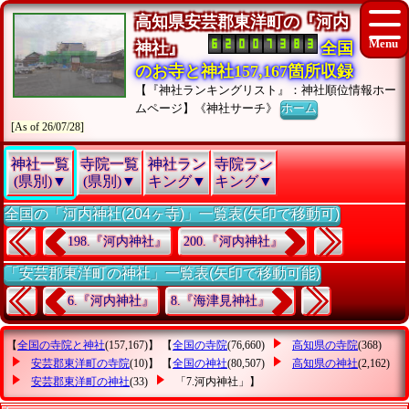
高知県安芸郡東洋町の『河内
神社』
全国
のお寺と神社157,167箇所収録
【『神社ランキングリスト』：神社順位情報ホー
ムページ】《神社サーチ》
ホーム
[As of 26/07/28]
神社一覧
寺院一覧
神社ラン
寺院ラン
(県別)▼
(県別)▼
キング▼
キング▼
全国の「河内神社(204ヶ寺)」一覧表(矢印で移動可)
198.『河内神社』
200.『河内神社』
「安芸郡東洋町の神社」一覧表(矢印で移動可能)
6.『河内神社』
8.『海津見神社』
【
全国の寺院と神社
(157,167)】 【
全国の寺院
(76,660)
高知県の寺院
(368)
安芸郡東洋町の寺院
(10)】 【
全国の神社
(80,507)
高知県の神社
(2,162)
安芸郡東洋町の神社
(33)
「7.河内神社」
】