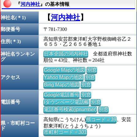
『
河内神社
』の基本情報
【
河内神社
】
神社名(＊1)
郵便番号
〒781-7300
高知県安芸郡東洋町大字野根御崎谷乙２
住所(＊3)
６５５・乙２６５６番地１
日本全国の河内神社
全都道府県神社数
神社名ランキン
グ
順位＝43位、神社数＝204社
Google Mapの地図
別窓
アクセス
Yahoo Mapの地図
別窓
Bing Mapの地図
別窓
Google電話番号
別窓
電話番号
iタウンページ電話帳
別窓
電話番号検索(jpnumber)
別窓
高知県(こうちけん)
県コード = 39
、安芸
県・市町村コー
郡東洋町(とうようちょう)
ド
市町村コード = 301