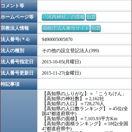
コメント等
「河内神社」の情報
別窓
ホームページ等
国税庁法人番号サイト
別窓
宗教法人情報
法人番号(＊4)
9490005005870
法人の種別
その他の設立登記法人(399)
法人番号指定日
2015-10-05(月曜日)
法人番号更新日
2015-11-27(金曜日)
特記事項
【高知県のふりがな】＝「こうちけん」
【高知県の神社数】＝2,162社
【高知県の人口】＝728,276人
【高知県の人口数ランキング】＝45位(全
国47都道府県中)
【高知県の面積】＝7,103.93平方Km
【高知県の面積ランキング】＝18位(全国
47都道府県中)