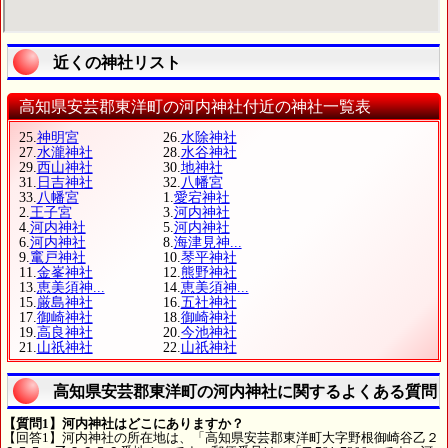
近くの神社リスト
高知県安芸郡東洋町の河内神社付近の神社一覧表
25.
神明宮
26.
水除神社
27.
水瀧神社
28.
水谷神社
29.
西山神社
30.
地神社
31.
日吉神社
32.
八幡宮
33.
八幡宮
1.
愛宕神社
2.
王子宮
3.
河内神社
4.
河内神社
5.
河内神社
6.
河内神社
8.
海津見神...
9.
竃戸神社
10.
琴平神社
11.
金峯神社
12.
熊野神社
13.
恵美須神...
14.
恵美須神...
15.
厳島神社
16.
五社神社
17.
御崎神社
18.
御崎神社
19.
高良神社
20.
今池神社
21.
山祇神社
22.
山祇神社
高知県安芸郡東洋町の河内神社に関するよくある質問
【質問1】河内神社はどこにありますか？
【回答1】河内神社の所在地は、「高知県安芸郡東洋町大字野根御崎谷乙２