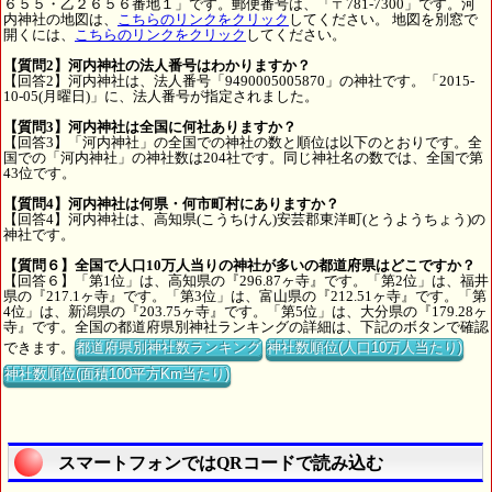
６５５・乙２６５６番地１」です。郵便番号は、「〒781-7300」です。河
内神社の地図は、
こちらのリンクをクリック
してください。 地図を別窓で
開くには、
こちらのリンクをクリック
してください。
【質問2】河内神社の法人番号はわかりますか？
【回答2】河内神社は、法人番号「9490005005870」の神社です。「2015-
10-05(月曜日)」に、法人番号が指定されました。
【質問3】河内神社は全国に何社ありますか？
【回答3】「河内神社」の全国での神社の数と順位は以下のとおりです。全
国での「河内神社」の神社数は204社です。同じ神社名の数では、全国で第
43位です。
【質問4】河内神社は何県・何市町村にありますか？
【回答4】河内神社は、高知県(こうちけん)安芸郡東洋町(とうようちょう)の
神社です。
【質問６】全国で人口10万人当りの神社が多いの都道府県はどこですか？
【回答６】「第1位」は、高知県の『296.87ヶ寺』です。「第2位」は、福井
県の『217.1ヶ寺』です。「第3位」は、富山県の『212.51ヶ寺』です。「第
4位」は、新潟県の『203.75ヶ寺』です。「第5位」は、大分県の『179.28ヶ
寺』です。全国の都道府県別神社ランキングの詳細は、下記のボタンで確認
できます。
都道府県別神社数ランキング
神社数順位(人口10万人当たり)
神社数順位(面積100平方Km当たり)
スマートフォンではQRコードで読み込む