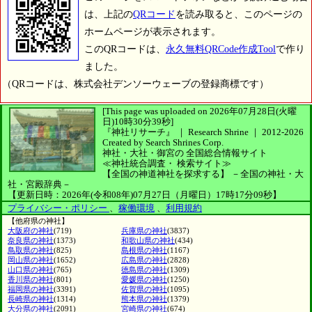
は、上記の
QRコード
を読み取ると、このページの
ホームページが表示されます。
このQRコードは、
永久無料QRCode作成Tool
で作り
ました。
（QRコードは、株式会社デンソーウェーブの登録商標です）
[This page was uploaded on 2026年07月28日(火曜
日)10時30分39秒]
『神社リサーチ』 ｜ Research Shrine
｜
2012-2026
Created by
Search Shrines Corp.
神社・大社・御宮の
全国総合情報サイト
≪神社統合調査・
検索サイト≫
【全国の神道神社を探求する】
－全国の神社・大
社・宮殿辞典－
【更新日時：2026年(令和08年)07月27日（月曜日）17時17分09秒】
プライバシー・ポリシー
、
稼働環境
、
利用規約
【他府県の神社】
大阪府の神社
(719)
兵庫県の神社
(3837)
奈良県の神社
(1373)
和歌山県の神社
(434)
鳥取県の神社
(825)
島根県の神社
(1167)
岡山県の神社
(1652)
広島県の神社
(2828)
山口県の神社
(765)
徳島県の神社
(1309)
香川県の神社
(801)
愛媛県の神社
(1250)
福岡県の神社
(3391)
佐賀県の神社
(1095)
長崎県の神社
(1314)
熊本県の神社
(1379)
大分県の神社
(2091)
宮崎県の神社
(674)