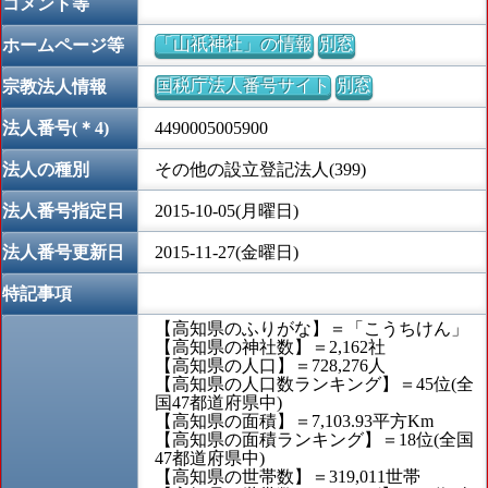
コメント等
「山祇神社」の情報
別窓
ホームページ等
国税庁法人番号サイト
別窓
宗教法人情報
法人番号(＊4)
4490005005900
法人の種別
その他の設立登記法人(399)
法人番号指定日
2015-10-05(月曜日)
法人番号更新日
2015-11-27(金曜日)
特記事項
【高知県のふりがな】＝「こうちけん」
【高知県の神社数】＝2,162社
【高知県の人口】＝728,276人
【高知県の人口数ランキング】＝45位(全
国47都道府県中)
【高知県の面積】＝7,103.93平方Km
【高知県の面積ランキング】＝18位(全国
47都道府県中)
【高知県の世帯数】＝319,011世帯