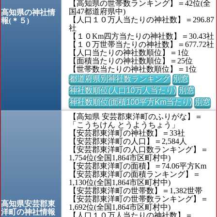
【高知県の世帯数ランキング】＝42位(全
国47都道府県中)
高知県の神社情
【人口１０万人当たりの神社数】＝296.87
報(＊５)
社
【１０Km四方当たりの神社数】＝30.43社
【１０万世帯当たりの神社数】＝677.72社
【人口当たりの神社数順位】＝1位
【面積当たりの神社数順位】＝25位
【世帯数当たりの神社数順位】＝1位
都道府県別神社数ランキング
別窓
神社数順位(人口10万人当たり)
別窓
神社数順位(面積100平方Km当たり)
別窓
【高知県 安芸郡東洋町のふりがな】＝
「こうちけん とうようちょう」
【安芸郡東洋町の神社数】＝33社
【安芸郡東洋町の人口】＝2,584人
【安芸郡東洋町の人口数ランキング】＝
1,754位(全国1,864市区町村中)
【安芸郡東洋町の面積】＝74.06平方Km
【安芸郡東洋町の面積ランキング】＝
1,130位(全国1,864市区町村中)
【安芸郡東洋町の世帯数】＝1,382世帯
【安芸郡東洋町の世帯数ランキング】＝
高知県安芸郡東
1,692位(全国1,864市区町村中)
洋町の神社情報
【人口１０万人当たりの神社数】＝