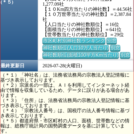
(＊５)
1,277.09社
【１０Km四方当たりの神社数】＝44.56社
【１０万世帯当たりの神社数】＝2,387.84
社
【人口当たりの神社数順位】＝16位
【面積当たりの神社数順位】＝641位
【世帯数当たりの神社数順位】＝29位
市区町村別神社数ランキング
別窓
神社数順位(人口10万人当たり)
別窓
神社数順位(面積100平方Km当たり)
別窓
最終更新日
2026-07-28(火曜日)
（＊１）「神社名」は、法務省法務局の宗教法人登記情報に
基づき表示しております。
（＊２）宗派名の一部は、ＡＩを利用してインターネット経
由で情報を収集しているため、データに誤りがある場合があ
ります。
（＊３）「住所」は、法務省法務局の宗教法人登記情報に基
づき表示しております。
（＊４）「宗教法人番号」は、国税庁の法人番号情報に基づ
き表示しております。
（＊５）都道府県・市区町村の人口、面積、世帯数などの情
報は、総務庁統計局の国勢調査データを基に計算していま
す。