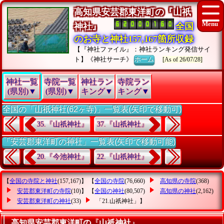
高知県安芸郡東洋町の『山祇
神社』
全国
のお寺と神社157,167箇所収録
【『神社ファイル』：神社ランキング発信サイ
ト】《神社サーチ》
ホーム
[As of 26/07/28]
神社一覧
寺院一覧
神社ラン
寺院ラン
(県別)▼
(県別)▼
キング▼
キング▼
全国の「山祇神社(62ヶ寺)」一覧表(矢印で移動可)
35.『山祇神社』
37.『山祇神社』
「安芸郡東洋町の神社」一覧表(矢印で移動可能)
20.『今池神社』
22.『山祇神社』
【
全国の寺院と神社
(157,167)】 【
全国の寺院
(76,660)
高知県の寺院
(368)
安芸郡東洋町の寺院
(10)】 【
全国の神社
(80,507)
高知県の神社
(2,162)
安芸郡東洋町の神社
(33)
「21.山祇神社」
】
高知県安芸郡東洋町の『山祇神社』