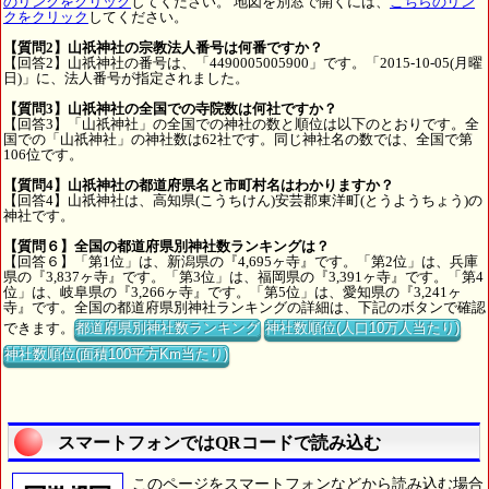
のリンクをクリック
してください。 地図を別窓で開くには、
こちらのリン
クをクリック
してください。
【質問2】山祇神社の宗教法人番号は何番ですか？
【回答2】山祇神社の番号は、「4490005005900」です。「2015-10-05(月曜
日)」に、法人番号が指定されました。
【質問3】山祇神社の全国での寺院数は何社ですか？
【回答3】「山祇神社」の全国での神社の数と順位は以下のとおりです。全
国での「山祇神社」の神社数は62社です。同じ神社名の数では、全国で第
106位です。
【質問4】山祇神社の都道府県名と市町村名はわかりますか？
【回答4】山祇神社は、高知県(こうちけん)安芸郡東洋町(とうようちょう)の
神社です。
【質問６】全国の都道府県別神社数ランキングは？
【回答６】「第1位」は、新潟県の『4,695ヶ寺』です。「第2位」は、兵庫
県の『3,837ヶ寺』です。「第3位」は、福岡県の『3,391ヶ寺』です。「第4
位」は、岐阜県の『3,266ヶ寺』です。「第5位」は、愛知県の『3,241ヶ
寺』です。全国の都道府県別神社ランキングの詳細は、下記のボタンで確認
できます。
都道府県別神社数ランキング
神社数順位(人口10万人当たり)
神社数順位(面積100平方Km当たり)
スマートフォンではQRコードで読み込む
このページをスマートフォンなどから読み込む場合