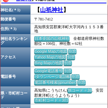
【
山祇神社
】
神社名(＊1)
郵便番号
〒781-7412
高知県安芸郡東洋町大字河内１１５３番
住所(＊3)
地
日本全国の山祇神社
全都道府県神社数
神社名ランキン
グ
順位＝106位、神社数＝62社
Google Mapの地図
別窓
アクセス
Yahoo Mapの地図
別窓
Bing Mapの地図
別窓
Google電話番号
別窓
電話番号
iタウンページ電話帳
別窓
電話番号検索(jpnumber)
別窓
高知県(こうちけん)
県コード = 39
、安芸
県・市町村コー
郡東洋町(とうようちょう)
ド
市町村コード = 301