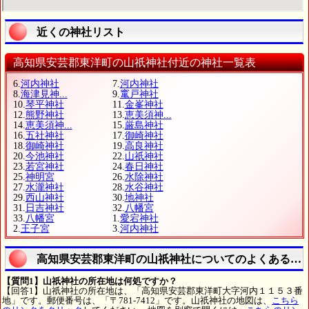
近くの神社リスト
高知県安芸郡東洋町の山祇神社付近の神社一覧表
6.
河内神社
7.
河内神社
8.
海津見神...
9.
竃戸神社
10.
琴平神社
11.
金峯神社
12.
熊野神社
13.
恵美須神...
14.
恵美須神...
15.
厳島神社
16.
五社神社
17.
御崎神社
18.
御崎神社
19.
高良神社
20.
今池神社
22.
山祇神社
23.
若宮神社
24.
春日神社
25.
神明宮
26.
水除神社
27.
水瀧神社
28.
水谷神社
29.
西山神社
30.
地神社
31.
日吉神社
32.
八幡宮
33.
八幡宮
1.
愛宕神社
2.
王子宮
3.
河内神社
高知県安芸郡東洋町の山祇神社についてのよくある質
【質問1】山祇神社の所在地は何処ですか？
【回答1】山祇神社の所在地は、「高知県安芸郡東洋町大字河内１１５３番
地」です。郵便番号は、「〒781-7412」です。山祇神社の地図は、
こちら