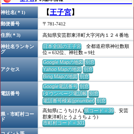
【
王子宮
】
神社名(＊1)
郵便番号
〒781-7412
住所(＊3)
高知県安芸郡東洋町大字河内１２４番地
日本全国の王子宮
全都道府県神社数順
神社名ランキン
グ
位＝632位、神社数＝9社
Google Mapの地図
別窓
アクセス
Yahoo Mapの地図
別窓
Bing Mapの地図
別窓
Google電話番号
別窓
電話番号
iタウンページ電話帳
別窓
電話番号検索(jpnumber)
別窓
高知県(こうちけん)
県コード = 39
、安芸
県・市町村コー
郡東洋町(とうようちょう)
ド
市町村コード = 301
コメント等