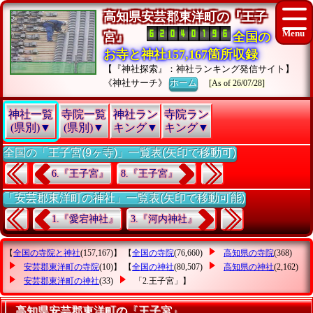
高知県安芸郡東洋町の『王子
宮』
全国の
お寺と神社157,167箇所収録
【『神社探索』：神社ランキング発信サイト】
《神社サーチ》
ホーム
[As of 26/07/28]
神社一覧
寺院一覧
神社ラン
寺院ラン
(県別)▼
(県別)▼
キング▼
キング▼
全国の「王子宮(9ヶ寺)」一覧表(矢印で移動可)
6.『王子宮』
8.『王子宮』
「安芸郡東洋町の神社」一覧表(矢印で移動可能)
1.『愛宕神社』
3.『河内神社』
【
全国の寺院と神社
(157,167)】 【
全国の寺院
(76,660)
高知県の寺院
(368)
安芸郡東洋町の寺院
(10)】 【
全国の神社
(80,507)
高知県の神社
(2,162)
安芸郡東洋町の神社
(33)
「2.王子宮」
】
高知県安芸郡東洋町の『王子宮』