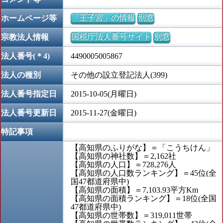
「王子宮」の情報
別窓
ホームページ等
国税庁法人番号サイト
別窓
宗教法人情報
法人番号(＊4)
4490005005867
法人の種別
その他の設立登記法人(399)
法人番号指定日
2015-10-05(月曜日)
法人番号更新日
2015-11-27(金曜日)
特記事項
【高知県のふりがな】＝「こうちけん」
【高知県の神社数】＝2,162社
【高知県の人口】＝728,276人
【高知県の人口数ランキング】＝45位(全
国47都道府県中)
【高知県の面積】＝7,103.93平方Km
【高知県の面積ランキング】＝18位(全国
47都道府県中)
【高知県の世帯数】＝319,011世帯