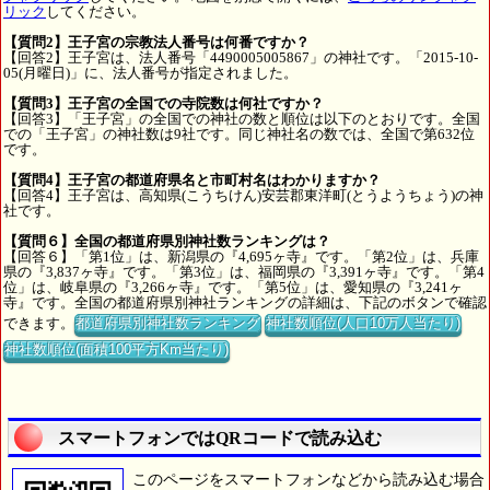
リック
してください。
【質問2】王子宮の宗教法人番号は何番ですか？
【回答2】王子宮は、法人番号「4490005005867」の神社です。「2015-10-
05(月曜日)」に、法人番号が指定されました。
【質問3】王子宮の全国での寺院数は何社ですか？
【回答3】「王子宮」の全国での神社の数と順位は以下のとおりです。全国
での「王子宮」の神社数は9社です。同じ神社名の数では、全国で第632位
です。
【質問4】王子宮の都道府県名と市町村名はわかりますか？
【回答4】王子宮は、高知県(こうちけん)安芸郡東洋町(とうようちょう)の神
社です。
【質問６】全国の都道府県別神社数ランキングは？
【回答６】「第1位」は、新潟県の『4,695ヶ寺』です。「第2位」は、兵庫
県の『3,837ヶ寺』です。「第3位」は、福岡県の『3,391ヶ寺』です。「第4
位」は、岐阜県の『3,266ヶ寺』です。「第5位」は、愛知県の『3,241ヶ
寺』です。全国の都道府県別神社ランキングの詳細は、下記のボタンで確認
できます。
都道府県別神社数ランキング
神社数順位(人口10万人当たり)
神社数順位(面積100平方Km当たり)
スマートフォンではQRコードで読み込む
このページをスマートフォンなどから読み込む場合