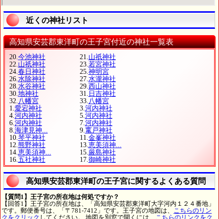
近くの神社リスト
高知県安芸郡東洋町の王子宮付近の神社一覧表
20.
今池神社
21.
山祇神社
22.
山祇神社
23.
若宮神社
24.
春日神社
25.
神明宮
26.
水除神社
27.
水瀧神社
28.
水谷神社
29.
西山神社
30.
地神社
31.
日吉神社
32.
八幡宮
33.
八幡宮
1.
愛宕神社
3.
河内神社
4.
河内神社
5.
河内神社
6.
河内神社
7.
河内神社
8.
海津見神...
9.
竃戸神社
10.
琴平神社
11.
金峯神社
12.
熊野神社
13.
恵美須神...
14.
恵美須神...
15.
厳島神社
16.
五社神社
17.
御崎神社
高知県安芸郡東洋町の王子宮に関するよくある質問
【質問1】王子宮の所在地は何処ですか？
【回答1】王子宮の所在地は、「高知県安芸郡東洋町大字河内１２４番地」
です。郵便番号は、「〒781-7412」です。王子宮の地図は、
こちらのリン
クをクリック
してください。 地図を別窓で開くには、
こちらのリンクをク