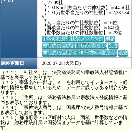
(＊５)
1,277.09社
【１０Km四方当たりの神社数】＝44.56社
【１０万世帯当たりの神社数】＝2,387.84
社
【人口当たりの神社数順位】＝16位
【面積当たりの神社数順位】＝641位
【世帯数当たりの神社数順位】＝29位
市区町村別神社数ランキング
別窓
神社数順位(人口10万人当たり)
別窓
神社数順位(面積100平方Km当たり)
別窓
最終更新日
2026-07-28(火曜日)
（＊１）「神社名」は、法務省法務局の宗教法人登記情報に
基づき表示しております。
（＊２）宗派名の一部は、ＡＩを利用してインターネット経
由で情報を収集しているため、データに誤りがある場合があ
ります。
（＊３）「住所」は、法務省法務局の宗教法人登記情報に基
づき表示しております。
（＊４）「宗教法人番号」は、国税庁の法人番号情報に基づ
き表示しております。
（＊５）都道府県・市区町村の人口、面積、世帯数などの情
報は、総務庁統計局の国勢調査データを基に計算していま
す。