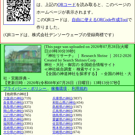
は、上記の
QRコード
を読み取ると、このページの
ホームページが表示されます。
このQRコードは、
自由に使えるQRCode作成Tool
で
作りました。
（QRコードは、株式会社デンソーウェーブの登録商標です）
[This page was uploaded on 2026年07月28日(火曜
日)10時30分39秒]
『神社リサーチ』 ｜ Research Shrine
｜
2012-2026
Created by
Search Shrines Corp.
神社・大社・御宮の
全国総合情報サイト
≪神社統合調査・
検索サイト≫
【全国の神道神社を探求する】
－全国の神社・大
社・宮殿辞典－
【更新日時：2026年(令和08年)07月26日（日曜日）13時13分37秒】
プライバシー・ポリシー
、
稼働環境
、
利用規約
【他府県の神社】
大阪府の神社
(719)
兵庫県の神社
(3837)
奈良県の神社
(1373)
和歌山県の神社
(434)
鳥取県の神社
(825)
島根県の神社
(1167)
岡山県の神社
(1652)
広島県の神社
(2828)
山口県の神社
(765)
徳島県の神社
(1309)
香川県の神社
(801)
愛媛県の神社
(1250)
福岡県の神社
(3391)
佐賀県の神社
(1095)
長崎県の神社
(1314)
熊本県の神社
(1379)
大分県の神社
(2091)
宮崎県の神社
(674)