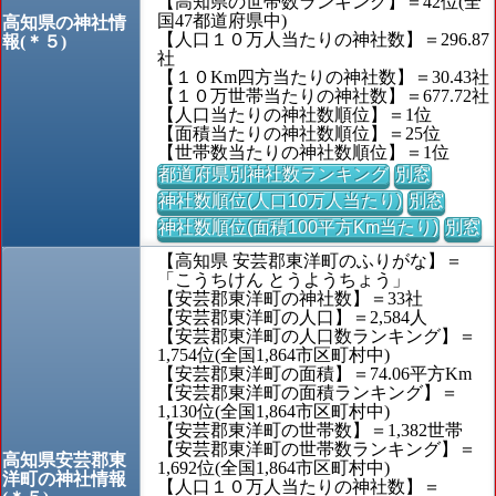
【高知県の世帯数ランキング】＝42位(全
国47都道府県中)
高知県の神社情
【人口１０万人当たりの神社数】＝296.87
報(＊５)
社
【１０Km四方当たりの神社数】＝30.43社
【１０万世帯当たりの神社数】＝677.72社
【人口当たりの神社数順位】＝1位
【面積当たりの神社数順位】＝25位
【世帯数当たりの神社数順位】＝1位
都道府県別神社数ランキング
別窓
神社数順位(人口10万人当たり)
別窓
神社数順位(面積100平方Km当たり)
別窓
【高知県 安芸郡東洋町のふりがな】＝
「こうちけん とうようちょう」
【安芸郡東洋町の神社数】＝33社
【安芸郡東洋町の人口】＝2,584人
【安芸郡東洋町の人口数ランキング】＝
1,754位(全国1,864市区町村中)
【安芸郡東洋町の面積】＝74.06平方Km
【安芸郡東洋町の面積ランキング】＝
1,130位(全国1,864市区町村中)
【安芸郡東洋町の世帯数】＝1,382世帯
【安芸郡東洋町の世帯数ランキング】＝
高知県安芸郡東
1,692位(全国1,864市区町村中)
洋町の神社情報
【人口１０万人当たりの神社数】＝