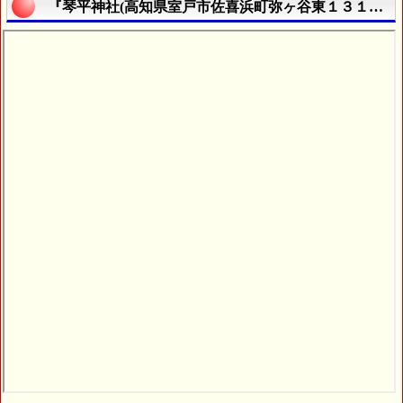
『琴平神社(高知県室戸市佐喜浜町弥ヶ谷東１３１２番