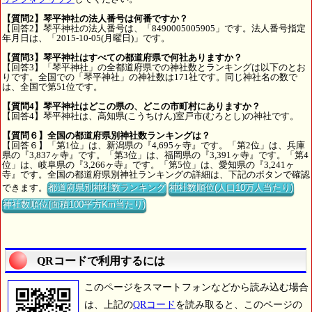
【質問2】琴平神社の法人番号は何番ですか？
【回答2】琴平神社の法人番号は、「8490005005905」です。法人番号指定
年月日は、「2015-10-05(月曜日)」です。
【質問3】琴平神社はすべての都道府県で何社ありますか？
【回答3】「琴平神社」の全都道府県での神社数とランキングは以下のとお
りです。全国での「琴平神社」の神社数は171社です。同じ神社名の数で
は、全国で第51位です。
【質問4】琴平神社はどこの県の、どこの市町村にありますか？
【回答4】琴平神社は、高知県(こうちけん)室戸市(むろとし)の神社です。
【質問６】全国の都道府県別神社数ランキングは？
【回答６】「第1位」は、新潟県の『4,695ヶ寺』です。「第2位」は、兵庫
県の『3,837ヶ寺』です。「第3位」は、福岡県の『3,391ヶ寺』です。「第4
位」は、岐阜県の『3,266ヶ寺』です。「第5位」は、愛知県の『3,241ヶ
寺』です。全国の都道府県別神社ランキングの詳細は、下記のボタンで確認
できます。
都道府県別神社数ランキング
神社数順位(人口10万人当たり)
神社数順位(面積100平方Km当たり)
QRコードで利用するには
このページをスマートフォンなどから読み込む場合
は、上記の
QRコード
を読み取ると、このページの