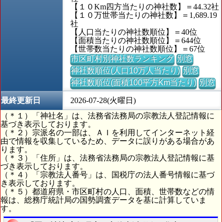
【１０Km四方当たりの神社数】＝44.32社
【１０万世帯当たりの神社数】＝1,689.19
社
【人口当たりの神社数順位】＝40位
【面積当たりの神社数順位】＝644位
【世帯数当たりの神社数順位】＝67位
市区町村別神社数ランキング
別窓
神社数順位(人口10万人当たり)
別窓
神社数順位(面積100平方Km当たり)
別窓
最終更新日
2026-07-28(火曜日)
（＊１）「神社名」は、法務省法務局の宗教法人登記情報に
基づき表示しております。
（＊２）宗派名の一部は、ＡＩを利用してインターネット経
由で情報を収集しているため、データに誤りがある場合があ
ります。
（＊３）「住所」は、法務省法務局の宗教法人登記情報に基
づき表示しております。
（＊４）「宗教法人番号」は、国税庁の法人番号情報に基づ
き表示しております。
（＊５）都道府県・市区町村の人口、面積、世帯数などの情
報は、総務庁統計局の国勢調査データを基に計算していま
す。