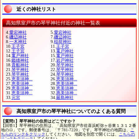
近くの神社リスト
高知県室戸市の琴平神社付近の神社一覧表
4.
愛宕神社
5.
愛宕神社
6.
磯辺神社
7.
磯辺神社
8.
一木神社
9.
稲荷神社
10.
王子宮
11.
王子宮
12.
王子宮
13.
竃戸神社
14.
竃戸神社
15.
竃戸神社
16.
鑑雄神社
17.
岩戸神社
18.
貴船神社
20.
琴平神社
21.
琴平神社
22.
琴平神社
23.
琴平神社
24.
琴平神社
25.
恵美須神...
26.
恵美須神...
27.
恵美須神...
28.
恵美須神...
29.
恵美須神...
30.
恵美須神...
31.
恵美須神...
32.
惠美須神...
33.
元宮
34.
嚴島神社
高知県室戸市の琴平神社についてのよくある質問
【質問1】琴平神社の住所はどこですか？
【回答1】琴平神社の住所は、「高知県室戸市佐喜浜町弥ヶ谷東１３１２番
地のロ」です。郵便番号は、「〒781-7220」です。琴平神社の地図は、
こ
ちらのリンクをクリック
してください。 地図を別窓で開くには、
こちらの
リンクをクリック
してください。