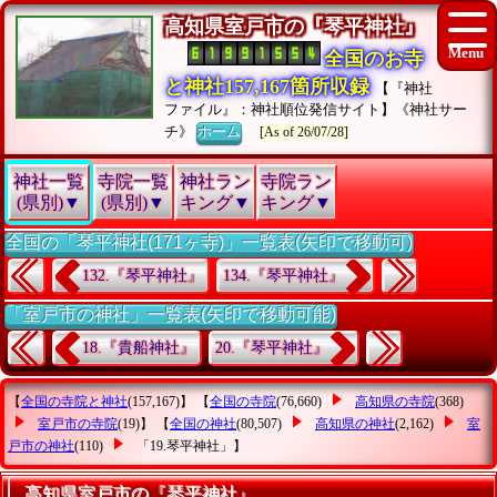
高知県室戸市の『琴平神社』
全国のお寺
と神社157,167箇所収録
【『神社
ファイル』：神社順位発信サイト】《神社サー
チ》
ホーム
[As of 26/07/28]
神社一覧
寺院一覧
神社ラン
寺院ラン
(県別)▼
(県別)▼
キング▼
キング▼
全国の「琴平神社(171ヶ寺)」一覧表(矢印で移動可)
132.『琴平神社』
134.『琴平神社』
「室戸市の神社」一覧表(矢印で移動可能)
18.『貴船神社』
20.『琴平神社』
【
全国の寺院と神社
(157,167)】 【
全国の寺院
(76,660)
高知県の寺院
(368)
室戸市の寺院
(19)】 【
全国の神社
(80,507)
高知県の神社
(2,162)
室
戸市の神社
(110)
「19.琴平神社」
】
高知県室戸市の『琴平神社』