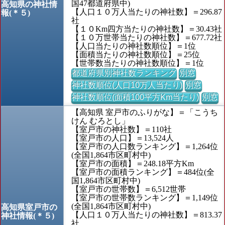
国47都道府県中)
高知県の神社情
【人口１０万人当たりの神社数】＝296.87
報(＊５)
社
【１０Km四方当たりの神社数】＝30.43社
【１０万世帯当たりの神社数】＝677.72社
【人口当たりの神社数順位】＝1位
【面積当たりの神社数順位】＝25位
【世帯数当たりの神社数順位】＝1位
都道府県別神社数ランキング
別窓
神社数順位(人口10万人当たり)
別窓
神社数順位(面積100平方Km当たり)
別窓
【高知県 室戸市のふりがな】＝「こうち
けん むろとし」
【室戸市の神社数】＝110社
【室戸市の人口】＝13,524人
【室戸市の人口数ランキング】＝1,264位
(全国1,864市区町村中)
【室戸市の面積】＝248.18平方Km
【室戸市の面積ランキング】＝484位(全
国1,864市区町村中)
【室戸市の世帯数】＝6,512世帯
【室戸市の世帯数ランキング】＝1,149位
(全国1,864市区町村中)
高知県室戸市の
【人口１０万人当たりの神社数】＝813.37
神社情報(＊５)
社