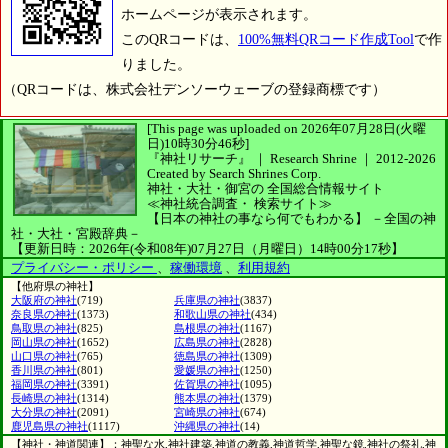
ホームページが表示されます。
このQRコードは、
100%無料QRコード作成Tool
で作
りました。
（QRコードは、株式会社デンソーウェーブの登録商標です）
[This page was uploaded on 2026年07月28日(火曜
日)10時30分46秒]
『神社リサーチ』 ｜ Research Shrine
｜
2012-2026
Created by
Search Shrines Corp.
神社・大社・御宮の
全国総合情報サイト
≪神社統合調査・
検索サイト≫
【日本の神社の事なら何でもわかる】
－全国の神
社・大社・宮殿辞典－
【更新日時：2026年(令和08年)07月27日（月曜日）14時00分17秒】
プライバシー・ポリシー
、
稼働環境
、
利用規約
【他府県の神社】
大阪府の神社
(719)
兵庫県の神社
(3837)
奈良県の神社
(1373)
和歌山県の神社
(434)
鳥取県の神社
(825)
島根県の神社
(1167)
岡山県の神社
(1652)
広島県の神社
(2828)
山口県の神社
(765)
徳島県の神社
(1309)
香川県の神社
(801)
愛媛県の神社
(1250)
福岡県の神社
(3391)
佐賀県の神社
(1095)
長崎県の神社
(1314)
熊本県の神社
(1379)
大分県の神社
(2091)
宮崎県の神社
(674)
鹿児島県の神社
(1117)
沖縄県の神社
(14)
【神社・神道関連】：神聖な水,神社建築,神道の教義,神道哲学,神聖な鏡,神社の祭礼,神