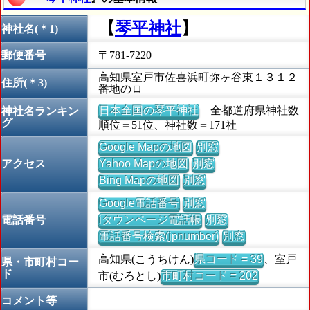
【
琴平神社
】
神社名(＊1)
郵便番号
〒781-7220
高知県室戸市佐喜浜町弥ヶ谷東１３１２
住所(＊3)
番地のロ
日本全国の琴平神社
全都道府県神社数
神社名ランキン
グ
順位＝51位、神社数＝171社
Google Mapの地図
別窓
アクセス
Yahoo Mapの地図
別窓
Bing Mapの地図
別窓
Google電話番号
別窓
電話番号
iタウンページ電話帳
別窓
電話番号検索(jpnumber)
別窓
高知県(こうちけん)
県コード = 39
、室戸
県・市町村コー
ド
市(むろとし)
市町村コード = 202
コメント等