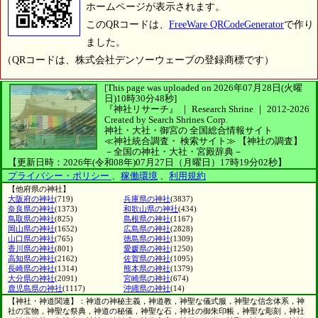
ホームページが表示されます。
このQRコードは、
FreeWare QRCodeGenerator
で作り
ました。
（QRコードは、株式会社デンソーウェーブの登録商標です）
[This page was uploaded on 2026年07月28日(火曜
日)10時30分48秒]
『神社リサーチ』 ｜ Research Shrine
｜
2012-2026
Created by
Search Shrines Corp.
神社・大社・御宮の
全国総合情報サイト
≪神社統合調査・
検索サイト≫
【神社の調査】
－全国の神社・大社・宮殿辞典－
【更新日時：2026年(令和08年)07月27日（月曜日）17時19分02秒】
プライバシー・ポリシー
、
稼働環境
、
利用規約
【他府県の神社】
大阪府の神社
(719)
兵庫県の神社
(3837)
奈良県の神社
(1373)
和歌山県の神社
(434)
鳥取県の神社
(825)
島根県の神社
(1167)
岡山県の神社
(1652)
広島県の神社
(2828)
山口県の神社
(765)
徳島県の神社
(1309)
香川県の神社
(801)
愛媛県の神社
(1250)
高知県の神社
(2162)
佐賀県の神社
(1095)
長崎県の神社
(1314)
熊本県の神社
(1379)
大分県の神社
(2091)
宮崎県の神社
(674)
鹿児島県の神社
(1117)
沖縄県の神社
(14)
【神社・神道関連】：神道の神秘主義，神道教，神聖な儀式服，神聖な信念体系，神
社の宝物，神聖な祭典，神道の秘儀，神聖な石，神社の御朱印帳，神聖な彫刻，神社