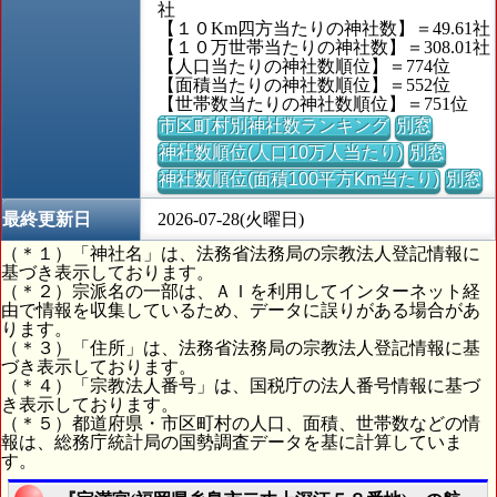
社
【１０Km四方当たりの神社数】＝49.61社
【１０万世帯当たりの神社数】＝308.01社
【人口当たりの神社数順位】＝774位
【面積当たりの神社数順位】＝552位
【世帯数当たりの神社数順位】＝751位
市区町村別神社数ランキング
別窓
神社数順位(人口10万人当たり)
別窓
神社数順位(面積100平方Km当たり)
別窓
最終更新日
2026-07-28(火曜日)
（＊１）「神社名」は、法務省法務局の宗教法人登記情報に
基づき表示しております。
（＊２）宗派名の一部は、ＡＩを利用してインターネット経
由で情報を収集しているため、データに誤りがある場合があ
ります。
（＊３）「住所」は、法務省法務局の宗教法人登記情報に基
づき表示しております。
（＊４）「宗教法人番号」は、国税庁の法人番号情報に基づ
き表示しております。
（＊５）都道府県・市区町村の人口、面積、世帯数などの情
報は、総務庁統計局の国勢調査データを基に計算していま
す。