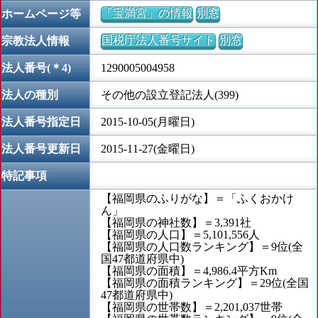
「宝満宮」の情報
別窓
ホームページ等
国税庁法人番号サイト
別窓
宗教法人情報
法人番号(＊4)
1290005004958
法人の種別
その他の設立登記法人(399)
法人番号指定日
2015-10-05(月曜日)
法人番号更新日
2015-11-27(金曜日)
特記事項
【福岡県のふりがな】＝「ふくおかけ
ん」
【福岡県の神社数】＝3,391社
【福岡県の人口】＝5,101,556人
【福岡県の人口数ランキング】＝9位(全
国47都道府県中)
【福岡県の面積】＝4,986.4平方Km
【福岡県の面積ランキング】＝29位(全国
47都道府県中)
【福岡県の世帯数】＝2,201,037世帯