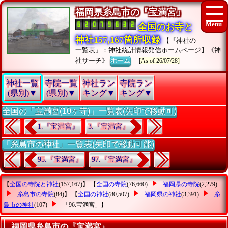
福岡県糸島市の『宝満宮』
全国のお寺と
神社157,167箇所収録
【『神社の
一覧表』：神社統計情報発信ホームページ】《神
社サーチ》
ホーム
[As of 26/07/28]
神社一覧
寺院一覧
神社ラン
寺院ラン
(県別)▼
(県別)▼
キング▼
キング▼
全国の「宝満宮(10ヶ寺)」一覧表(矢印で移動可)
1.『宝満宮』
3.『宝満宮』
「糸島市の神社」一覧表(矢印で移動可能)
95.『宝満宮』
97.『宝満宮』
【
全国の寺院と神社
(157,167)】 【
全国の寺院
(76,660)
福岡県の寺院
(2,279)
糸島市の寺院
(84)】 【
全国の神社
(80,507)
福岡県の神社
(3,391)
糸
島市の神社
(107)
「96.宝満宮」
】
福岡県糸島市の『宝満宮』