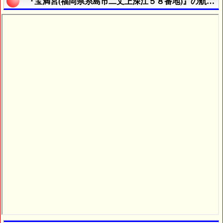
『宝満宮(福岡県糸島市二丈上深江５８番地)』の航空写