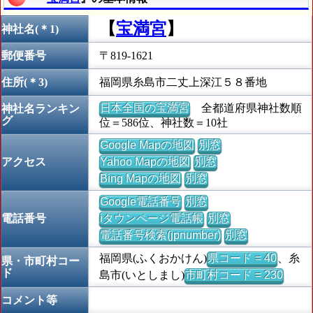
【
宝満宮
】
神社名(＊1)
郵便番号
〒819-1621
住所(＊3)
福岡県糸島市二丈上深江５８番地
日本全国の宝満宮
全都道府県神社数順
神社名ランキン
グ
位＝586位、神社数＝10社
Google Mapの地図
別窓
アクセス
Yahoo Mapの地図
別窓
Bing Mapの地図
別窓
Google電話番号
別窓
電話番号
iタウンページ電話帳
別窓
電話番号検索(jpnumber)
別窓
福岡県(ふくおかけん)
県コード = 40
、糸
県・市町村コー
ド
島市(いとしまし)
市町村コード = 230
コメント等