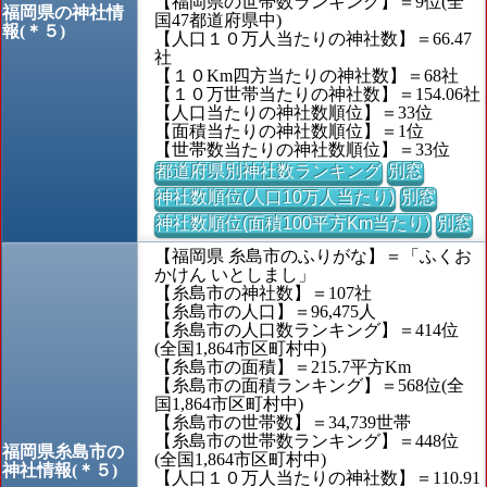
【福岡県の世帯数ランキング】＝9位(全
福岡県の神社情
国47都道府県中)
報(＊５)
【人口１０万人当たりの神社数】＝66.47
社
【１０Km四方当たりの神社数】＝68社
【１０万世帯当たりの神社数】＝154.06社
【人口当たりの神社数順位】＝33位
【面積当たりの神社数順位】＝1位
【世帯数当たりの神社数順位】＝33位
都道府県別神社数ランキング
別窓
神社数順位(人口10万人当たり)
別窓
神社数順位(面積100平方Km当たり)
別窓
【福岡県 糸島市のふりがな】＝「ふくお
かけん いとしまし」
【糸島市の神社数】＝107社
【糸島市の人口】＝96,475人
【糸島市の人口数ランキング】＝414位
(全国1,864市区町村中)
【糸島市の面積】＝215.7平方Km
【糸島市の面積ランキング】＝568位(全
国1,864市区町村中)
【糸島市の世帯数】＝34,739世帯
【糸島市の世帯数ランキング】＝448位
福岡県糸島市の
(全国1,864市区町村中)
神社情報(＊５)
【人口１０万人当たりの神社数】＝110.91