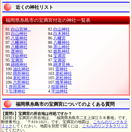
近くの神社リスト
福岡県糸島市の宝満宮付近の神社一覧表
81.
白山宮神...
82.
白山神社
83.
白山神社
84.
白木神社
85.
八坂神社
86.
八幡宮
87.
八幡神社
88.
八幡神社
89.
八幡神社
90.
彦山神社
91.
彦神社
92.
姫島神社
93.
浮嶽神社
94.
宝満宮
95.
宝満宮
97.
宝満宮
98.
綿積神社
99.
綿津見神...
100.
油比神社
101.
雷神社
102.
両所神社
103.
老松神社
104.
老松神社
105.
老松神社
106.
六所神社
107.
雉琴神社
1.
井田原神...
2.
稲留神社
3.
引津神社
4.
宇治神社
福岡県糸島市の宝満宮についてのよくある質問
【質問1】宝満宮の所在地は何処ですか？
【回答1】宝満宮の所在地は、「福岡県糸島市二丈上深江５８番地」です。
郵便番号は、「〒819-1621」です。宝満宮の地図は、
こちらのリンクをク
リック
してください。 地図を別窓で開くには、
こちらのリンクをクリック
してください。