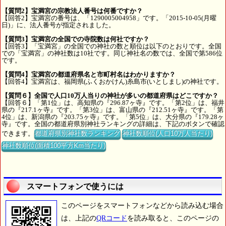
【質問2】宝満宮の宗教法人番号は何番ですか？
【回答2】宝満宮の番号は、「1290005004958」です。「2015-10-05(月曜
日)」に、法人番号が指定されました。
【質問3】宝満宮の全国での寺院数は何社ですか？
【回答3】「宝満宮」の全国での神社の数と順位は以下のとおりです。全国
での「宝満宮」の神社数は10社です。同じ神社名の数では、全国で第586位
です。
【質問4】宝満宮の都道府県名と市町村名はわかりますか？
【回答4】宝満宮は、福岡県(ふくおかけん)糸島市(いとしまし)の神社です。
【質問６】全国で人口10万人当りの神社が多いの都道府県はどこですか？
【回答６】「第1位」は、高知県の『296.87ヶ寺』です。「第2位」は、福井
県の『217.1ヶ寺』です。「第3位」は、富山県の『212.51ヶ寺』です。「第
4位」は、新潟県の『203.75ヶ寺』です。「第5位」は、大分県の『179.28ヶ
寺』です。全国の都道府県別神社ランキングの詳細は、下記のボタンで確認
できます。
都道府県別神社数ランキング
神社数順位(人口10万人当たり)
神社数順位(面積100平方Km当たり)
スマートフォンで使うには
このページをスマートフォンなどから読み込む場合
は、上記の
QRコード
を読み取ると、このページの