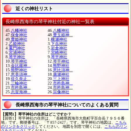
近くの神社リスト
長崎県西海市の琴平神社付近の神社一覧表
45.
八幡神社
46.
八幡神社
47.
保食神社
48.
豊玉姫神...
49.
豊姫神社
1.
横瀬神社
2.
乙姫神社
3.
下岳神社
4.
竃門神社
5.
岩倉神社
6.
宮浦神社
7.
宮崎神社
8.
琴平神社
9.
琴平神社
10.
琴平神社
12.
琴平神社
13.
金比羅神...
14.
熊野神社
15.
熊野神社
16.
恵比須神...
17.
恵美須神...
18.
廣瀬神社
19.
佐久奈止...
20.
三上神社
21.
三輪神社
22.
市杵島神...
23.
市杵島神...
24.
市杵島神...
25.
志賀海神...
26.
宗像神社
長崎県西海市の琴平神社についてのよくある質問
【質問1】琴平神社の住所はどこですか？
【回答1】琴平神社の住所は、「長崎県西海市大島町字百合岳７９５６番
地」です。郵便番号は、「〒857-2427」です。琴平神社の地図は、
こちら
のリンクをクリック
してください。 地図を別窓で開くには、
こちらのリン
クをクリック
してください。