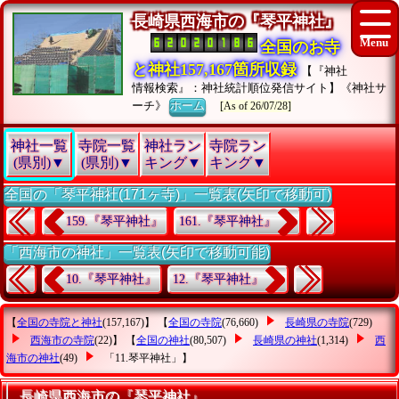
長崎県西海市の『琴平神社』
全国のお寺
と神社157,167箇所収録
【『神社
情報検索』：神社統計順位発信サイト】《神社サ
ーチ》
ホーム
[As of 26/07/28]
神社一覧
寺院一覧
神社ラン
寺院ラン
(県別)▼
(県別)▼
キング▼
キング▼
全国の「琴平神社(171ヶ寺)」一覧表(矢印で移動可)
159.『琴平神社』
161.『琴平神社』
「西海市の神社」一覧表(矢印で移動可能)
10.『琴平神社』
12.『琴平神社』
【
全国の寺院と神社
(157,167)】 【
全国の寺院
(76,660)
長崎県の寺院
(729)
西海市の寺院
(22)】 【
全国の神社
(80,507)
長崎県の神社
(1,314)
西
海市の神社
(49)
「11.琴平神社」
】
長崎県西海市の『琴平神社』