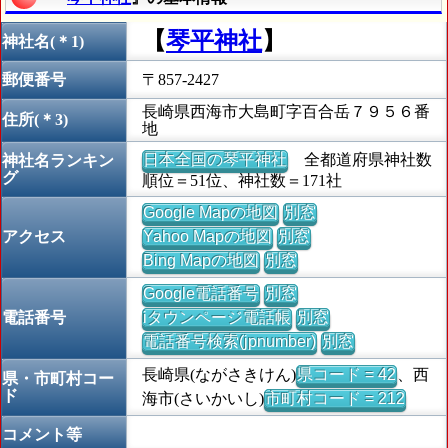
【
琴平神社
】
神社名(＊1)
郵便番号
〒857-2427
長崎県西海市大島町字百合岳７９５６番
住所(＊3)
地
日本全国の琴平神社
全都道府県神社数
神社名ランキン
グ
順位＝51位、神社数＝171社
Google Mapの地図
別窓
アクセス
Yahoo Mapの地図
別窓
Bing Mapの地図
別窓
Google電話番号
別窓
電話番号
iタウンページ電話帳
別窓
電話番号検索(jpnumber)
別窓
長崎県(ながさきけん)
県コード = 42
、西
県・市町村コー
ド
海市(さいかいし)
市町村コード = 212
コメント等