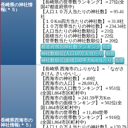
【長崎県の世帯数ランキング】＝27位(全
長崎県の神社情
国47都道府県中)
報(＊５)
【人口１０万人当たりの神社数】＝95.41
社
【１０Km四方当たりの神社数】＝31.8社
【１０万世帯当たりの神社数】＝234.34社
【人口当たりの神社数順位】＝21位
【面積当たりの神社数順位】＝22位
【世帯数当たりの神社数順位】＝20位
都道府県別神社数ランキング
別窓
神社数順位(人口10万人当たり)
別窓
神社数順位(面積100平方Km当たり)
別窓
【長崎県 西海市のふりがな】＝「ながさ
きけん さいかいし」
【西海市の神社数】＝49社
【西海市の人口】＝28,691人
【西海市の人口数ランキング】＝951位
(全国1,864市区町村中)
【西海市の面積】＝241.59平方Km
【西海市の面積ランキング】＝502位(全
国1,864市区町村中)
【西海市の世帯数】＝11,494世帯
【西海市の世帯数ランキング】＝916位
長崎県西海市の
(全国1,864市区町村中)
神社情報(＊５)
【人口１０万人当たりの神社数】＝170.79