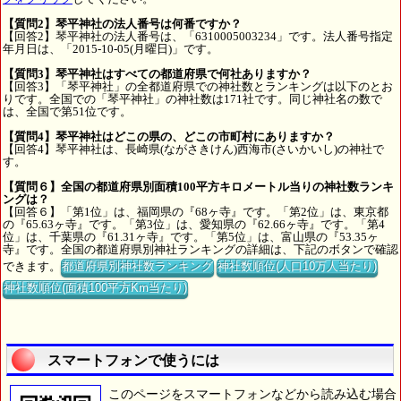
【質問2】琴平神社の法人番号は何番ですか？
【回答2】琴平神社の法人番号は、「6310005003234」です。法人番号指定
年月日は、「2015-10-05(月曜日)」です。
【質問3】琴平神社はすべての都道府県で何社ありますか？
【回答3】「琴平神社」の全都道府県での神社数とランキングは以下のとお
りです。全国での「琴平神社」の神社数は171社です。同じ神社名の数で
は、全国で第51位です。
【質問4】琴平神社はどこの県の、どこの市町村にありますか？
【回答4】琴平神社は、長崎県(ながさきけん)西海市(さいかいし)の神社で
す。
【質問６】全国の都道府県別面積100平方キロメートル当りの神社数ランキ
ングは？
【回答６】「第1位」は、福岡県の『68ヶ寺』です。「第2位」は、東京都
の『65.63ヶ寺』です。「第3位」は、愛知県の『62.66ヶ寺』です。「第4
位」は、千葉県の『61.31ヶ寺』です。「第5位」は、富山県の『53.35ヶ
寺』です。全国の都道府県別神社ランキングの詳細は、下記のボタンで確認
できます。
都道府県別神社数ランキング
神社数順位(人口10万人当たり)
神社数順位(面積100平方Km当たり)
スマートフォンで使うには
このページをスマートフォンなどから読み込む場合