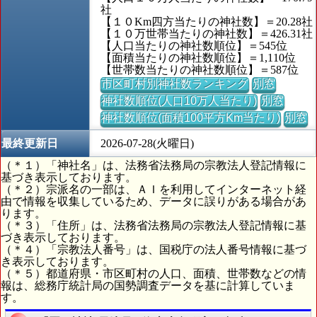
社
【１０Km四方当たりの神社数】＝20.28社
【１０万世帯当たりの神社数】＝426.31社
【人口当たりの神社数順位】＝545位
【面積当たりの神社数順位】＝1,110位
【世帯数当たりの神社数順位】＝587位
市区町村別神社数ランキング
別窓
神社数順位(人口10万人当たり)
別窓
神社数順位(面積100平方Km当たり)
別窓
最終更新日
2026-07-28(火曜日)
（＊１）「神社名」は、法務省法務局の宗教法人登記情報に
基づき表示しております。
（＊２）宗派名の一部は、ＡＩを利用してインターネット経
由で情報を収集しているため、データに誤りがある場合があ
ります。
（＊３）「住所」は、法務省法務局の宗教法人登記情報に基
づき表示しております。
（＊４）「宗教法人番号」は、国税庁の法人番号情報に基づ
き表示しております。
（＊５）都道府県・市区町村の人口、面積、世帯数などの情
報は、総務庁統計局の国勢調査データを基に計算していま
す。