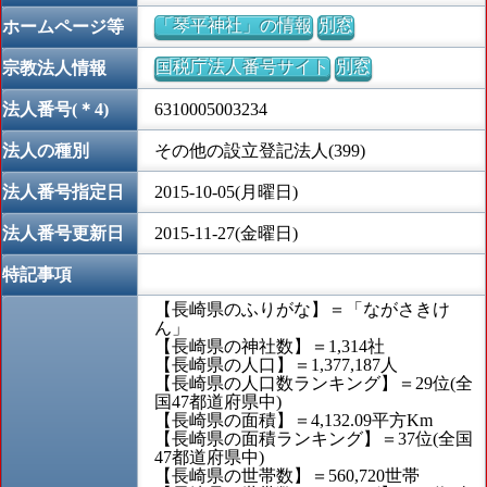
「琴平神社」の情報
別窓
ホームページ等
国税庁法人番号サイト
別窓
宗教法人情報
法人番号(＊4)
6310005003234
法人の種別
その他の設立登記法人(399)
法人番号指定日
2015-10-05(月曜日)
法人番号更新日
2015-11-27(金曜日)
特記事項
【長崎県のふりがな】＝「ながさきけ
ん」
【長崎県の神社数】＝1,314社
【長崎県の人口】＝1,377,187人
【長崎県の人口数ランキング】＝29位(全
国47都道府県中)
【長崎県の面積】＝4,132.09平方Km
【長崎県の面積ランキング】＝37位(全国
47都道府県中)
【長崎県の世帯数】＝560,720世帯