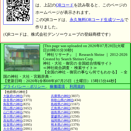
は、上記の
QRコード
を読み取ると、このページの
ホームページが表示されます。
このQRコードは、
永久無料QRコード生成ツール
で
作りました。
（QRコードは、株式会社デンソーウェーブの登録商標です）
[This page was uploaded on 2026年07月28日(火曜
日)10時31分30秒]
『神社リサーチ』 ｜ Research Shrine
｜
2012-2026
Created by
Search Shrines Corp.
神社・大社・御宮の
全国総合情報サイト
≪神社統合調査・
検索サイト≫
【全国の神社－御宮の事なら何でもわかる】
－全
国の神社・大社・宮殿辞典－
【更新日時：2026年(令和08年)07月25日（土曜日）15時15分44秒】
プライバシー・ポリシー
、
稼働環境
、
利用規約
【他府県の神社】
大阪府の神社
(719)
兵庫県の神社
(3837)
奈良県の神社
(1373)
和歌山県の神社
(434)
鳥取県の神社
(825)
島根県の神社
(1167)
岡山県の神社
(1652)
広島県の神社
(2828)
山口県の神社
(765)
徳島県の神社
(1309)
香川県の神社
(801)
愛媛県の神社
(1250)
高知県の神社
(2162)
福岡県の神社
(3391)
佐賀県の神社
(1095)
熊本県の神社
(1379)
大分県の神社
(2091)
宮崎県の神社
(674)