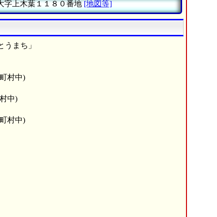
大字上木葉１１８０番地
[地図等]
とうまち」
町村中)
村中)
町村中)