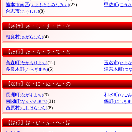
熊本市南区
(27)
甲佐町
(くまもとしみなみく)
(こうさ
合志市
(8)
(こうしし)
【さ行】さ・し・す・せ・そ
相良村
(4)
(さがらむら)
【た行】た・ち・つ・て・と
高森町
(12)
玉名市
(たかもりまち)
(たまな
多良木町
(5)
津奈木町
(たらぎまち)
(つ
【な行】な・に・ぬ・ね・の
長洲町
(9)
和水町
(ながすまち)
(なごみ
南関町
(31)
錦町
(なんかんまち)
(にしきま
西原村
(8)
(にしはらむら)
【は行】は・ひ・ふ・へ・ほ