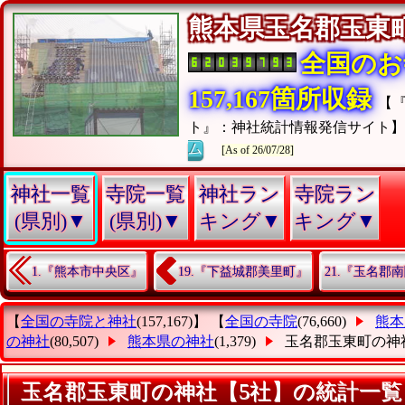
熊本県玉名郡玉
全国のお
157,167箇所収録
【
ト』：神社統計情報発信サイト
ム
[As of 26/07/28]
神社一覧
寺院一覧
神社ラン
寺院ラン
(県別)▼
(県別)▼
キング▼
キング▼
1.『熊本市中央区』
19.『下益城郡美里町』
21.『玉名郡
【
全国の寺院と神社
(157,167)】 【
全国の寺院
(76,660)
熊本
の神社
(80,507)
熊本県の神社
(1,379)
玉名郡玉東町の神
玉名郡玉東町の神社【5社】の統計一覧