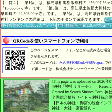
【回答４】「第1位」は、福島県相馬郡飯舘村の『56,097.5
『16,666.67ヶ寺』です。「第3位」は、高知県土佐郡大川村の
早川町の『2,808.99ヶ寺』です。「第5位」は、高知県吾川郡仁
神社ランキングの詳細は、下記のボタンで確認できます。
市
神社数順位(人口10万人当たり)
神社数順位(面積100平方Km当
QRCodeを使いスマートフォンで利用
このページをスマートフォンなどから読み込む場合
ジが表示されます。
このQRコードは、
永久無料QRCode作成Program
で作
（QRコードは、株式会社デンソーウェーブの登録
[This page was uploaded on 2
49秒]
『神社リサーチ』 ｜ Research 
Created by
Search Shrines Corp.
神
全国総合情報サイト
≪神社統合
【日本の神社・御宮の総合インフ
神社・大社・宮殿辞典－