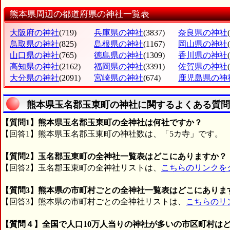
熊本県周辺の都道府県の神社一覧表
大阪府の神社
(719)
兵庫県の神社
(3837)
奈良県の神社
鳥取県の神社
(825)
島根県の神社
(1167)
岡山県の神社
山口県の神社
(765)
徳島県の神社
(1309)
香川県の神社
高知県の神社
(2162)
福岡県の神社
(3391)
佐賀県の神社
大分県の神社
(2091)
宮崎県の神社
(674)
鹿児島県の神
熊本県玉名郡玉東町の神社に関するよくある質問
【質問1】熊本県玉名郡玉東町の全神社は何社ですか？
【回答1】熊本県玉名郡玉東町の神社数は、「5カ寺」です。
【質問2】玉名郡玉東町の全神社一覧表はどこにありますか？
【回答2】玉名郡玉東町の全神社リストは、
こちらのリンクを
【質問3】熊本県の市町村ごとの全神社一覧表はどこにありま
【回答3】熊本県の市町村ごとの全神社リストは、
こちらのリ
【質問４】全国で人口10万人当りの神社が多いの市区町村は