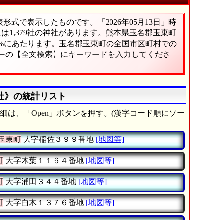
式で表示したものです。「2026年05月13日」時
には1,379社の神社があります。熊本県玉名郡玉東町
6%にあたります。玉名郡玉東町の全国市区町村での
ューの【全文検索】にキーワードを入力してくださ
社》の統計リスト
細は、「Open」ボタンを押す。(漢字コード順にソー
玉東町
大字稲佐３９９番地
[地図等]
町
大字木葉１１６４番地
[地図等]
町
大字浦田３４４番地
[地図等]
町
大字白木１３７６番地
[地図等]