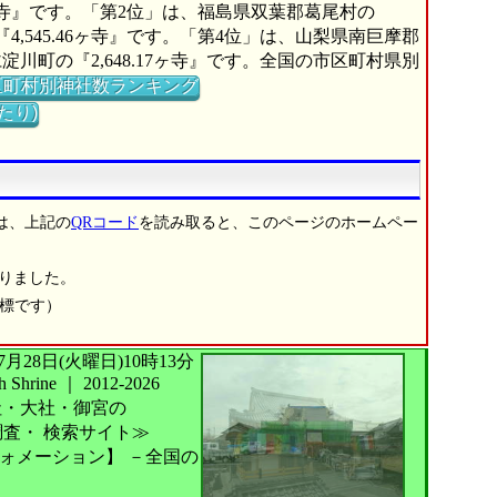
6ヶ寺』です。「第2位」は、福島県双葉郡葛尾村の
『4,545.46ヶ寺』です。「第4位」は、山梨県南巨摩郡
淀川町の『2,648.17ヶ寺』です。全国の市区町村県別
区町村別神社数ランキング
たり)
は、上記の
QRコード
を読み取ると、このページのホームペー
りました。
商標です）
026年07月28日(火曜日)10時13分
Shrine
｜
2012-2026
社・大社・御宮の
調査・
検索サイト≫
ォメーション】
－全国の