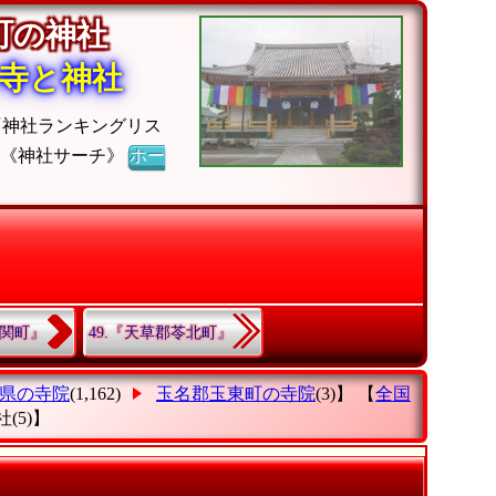
東町の神社
寺と神社
『神社ランキングリス
】《神社サーチ》
ホー
南関町』
49.『天草郡苓北町』
県の寺院
(1,162)
玉名郡玉東町の寺院
(3)】 【
全国
社
(5)】