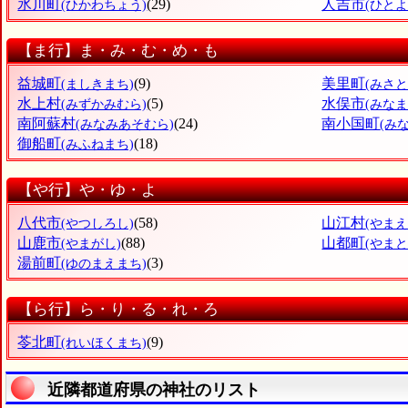
氷川町
(29)
人吉市
(ひかわちょう)
(ひとよ
【ま行】ま・み・む・め・も
益城町
(9)
美里町
(ましきまち)
(みさと
水上村
(5)
水俣市
(みずかみむら)
(みなま
南阿蘇村
(24)
南小国町
(みなみあそむら)
(み
御船町
(18)
(みふねまち)
【や行】や・ゆ・よ
八代市
(58)
山江村
(やつしろし)
(やまえ
山鹿市
(88)
山都町
(やまがし)
(やま
湯前町
(3)
(ゆのまえまち)
【ら行】ら・り・る・れ・ろ
苓北町
(9)
(れいほくまち)
近隣都道府県の神社のリスト