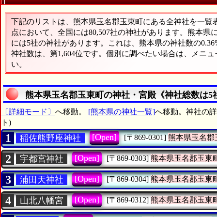
下記のリストは、熊本県玉名郡玉東町にある全神社を一覧表形
点において、全国には80,507社の神社があります。熊本県
には5社の神社があります。これは、熊本県の神社数の0.3
神社数は、第1,604位です。個別に調べたい場合は、メニ
い。
熊本県玉名郡玉東町の神社・宮殿《神社総数は5
〔詳細モード〕
へ移動。
[熊本県の神社一覧]
へ移動。神社の詳
ト)
1
[Open]
稲佐熊野座神社
[〒869-0301]
熊本県玉名郡
2
[Open]
宇都宮神社
[〒869-0303]
熊本県玉名郡玉東
3
[Open]
浦田天神社
[〒869-0304]
熊本県玉名郡玉東
4
[Open]
山北八幡宮
[〒869-0312]
熊本県玉名郡玉東