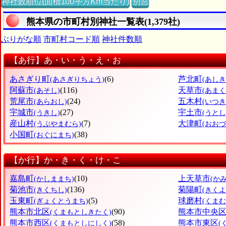
神社数順位(面積100平方Km当たり)
別窓
熊本県の市町村別神社一覧表(1,379社)
ぶりがな順
市町村コード順
神社件数順
【あ行】あ・い・う・え・お
あさぎり町
(6)
芦北町
(あさぎりちょう)
(あし
阿蘇市
(116)
天草市
(あそし)
(あまく
荒尾市
(24)
五木村
(あらおし)
(いつき
宇城市
(27)
宇土市
(うきし)
(うとし
産山村
(7)
大津町
(うぶやまむら)
(おおづ
小国町
(38)
(おぐにまち)
【か行】か・き・く・け・こ
嘉島町
(10)
上天草市
(かしままち)
(か
菊池市
(136)
菊陽町
(きくちし)
(きく
玉東町
(5)
球磨村
(ぎょくとうまち)
(くまむ
熊本市北区
(90)
熊本市中央
(くまもとしきたく)
熊本市西区
(58)
熊本市東区
(くまもとしにしく)
(