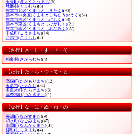
玉東町
(ぎょくとうまち)
(5)
球磨村
(くまむら)
(6)
熊本市北区
(くまもとしきたく)
(90)
熊本市中央区
(くまもとしちゅうおうく)
(34)
熊本市西区
(くまもとしにしく)
(58)
熊本市東区
(くまもとしひがしく)
(21)
熊本市南区
(くまもとしみなみく)
(27)
甲佐町
(こうさまち)
(14)
合志市
(こうしし)
(8)
【さ行】さ・し・す・せ・そ
相良村
(さがらむら)
(4)
【た行】た・ち・つ・て・と
高森町
(たかもりまち)
(12)
玉名市
(たまなし)
(84)
多良木町
(たらぎまち)
(5)
津奈木町
(つなぎまち)
(1)
【な行】な・に・ぬ・ね・の
長洲町
(ながすまち)
(9)
和水町
(なごみまち)
(47)
南関町
(なんかんまち)
(31)
錦町
(にしきまち)
(4)