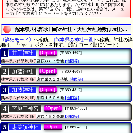
す。熊本県八代郡氷川町には29社の神社があります。これは、熊
本県の神社数の2.10%にあたります。八代郡氷川町の全国市区町
村での神社数は、第792位です。個別に調べたい場合は、メニュ
ーの【全文検索】にキーワードを入力してください。
熊本県八代郡氷川町の神社・大社(神社総数は29社)を
〔詳細モード〕
へ移動。
[熊本県の神社一覧]
へ移動。神社の詳
細は、「Open」ボタンを押す。(漢字コード順にソート)
1
[Open]
井手神社
[〒869-4602]
熊本県八代郡氷川町
宮原８８７番地
[地図等]
2
[Open]
加藤神社
[〒869-4608]
熊本県八代郡氷川町
宮原栄久１３番地
[地図等]
3
[Open]
加藤神社
[〒869-4812]
熊本県八代郡氷川町
網道１５０番地
[地図等]
4
[Open]
宮原三神宮
[〒869-4602]
熊本県八代郡氷川町
宮原４９２番地
[地図等]
5
[Open]
惠美須神社
[〒869-4803]