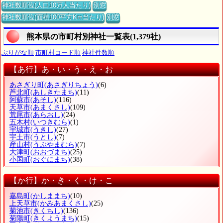
神社数順位(人口10万人当たり)
別窓
神社数順位(面積100平方Km当たり)
別窓
熊本県の市町村別神社一覧表(1,379社)
ぶりがな順
市町村コード順
神社件数順
【あ行】あ・い・う・え・お
あさぎり町
(あさぎりちょう)
(6)
芦北町
(あしきたまち)
(11)
阿蘇市
(あそし)
(116)
天草市
(あまくさし)
(109)
荒尾市
(あらおし)
(24)
五木村
(いつきむら)
(1)
宇城市
(うきし)
(27)
宇土市
(うとし)
(7)
産山村
(うぶやまむら)
(7)
大津町
(おおづまち)
(25)
小国町
(おぐにまち)
(38)
【か行】か・き・く・け・こ
嘉島町
(かしままち)
(10)
上天草市
(かみあまくさし)
(25)
菊池市
(きくちし)
(136)
菊陽町
(きくようまち)
(15)