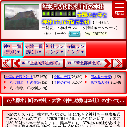
熊本県八代郡氷川町の神社
全国のお寺と
神社157,167箇所収録
【『神社の
一覧表』：神社ランキング情報ホームページ】
《神社サーチ》
ホーム
[As of 26/07/28]
神社一覧
寺院一覧
神社ラン
寺院ラン
(県別)▼
(県別)▼
キング▼
キング▼
36.『上益城郡山都町』
38.『葦北郡芦北町』
【
全国の寺院と神社
(157,167)】 【
全国の寺院
(76,660)
熊本県の寺院
(1,162)
八代郡氷川町の寺院
(15)】 【
全国の神社
(80,507)
熊本県の神社
(1,379)
八代郡氷川町の神社
(29)】
八代郡氷川町の神社・大宮《神社総数は29社》のすべてが
下記のリストは、熊本県八代郡氷川町にある全神社を一覧表形式
で表示したものです。「2026年04月24日」時点において、全国に
は80,507社の神社があります。熊本県には1,379社の神社がありま