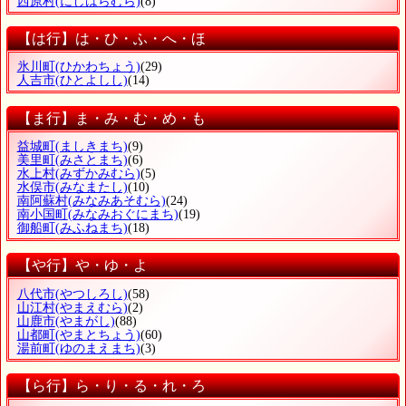
西原村
(にしはらむら)
(8)
【は行】は・ひ・ふ・へ・ほ
氷川町
(ひかわちょう)
(29)
人吉市
(ひとよしし)
(14)
【ま行】ま・み・む・め・も
益城町
(ましきまち)
(9)
美里町
(みさとまち)
(6)
水上村
(みずかみむら)
(5)
水俣市
(みなまたし)
(10)
南阿蘇村
(みなみあそむら)
(24)
南小国町
(みなみおぐにまち)
(19)
御船町
(みふねまち)
(18)
【や行】や・ゆ・よ
八代市
(やつしろし)
(58)
山江村
(やまえむら)
(2)
山鹿市
(やまがし)
(88)
山都町
(やまとちょう)
(60)
湯前町
(ゆのまえまち)
(3)
【ら行】ら・り・る・れ・ろ