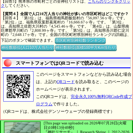
【回答3】熊本県の市町村ごとの全神社リストは、
こちらのリンクをクリッ
ク
してください。
【質問４】全国で人口10万人当りの神社が多いの市区町村はどこですか？
【回答４】「第1位」は、福島県相馬郡飯舘村の『56,097.56ヶ寺』です。
「第2位」は、福島県双葉郡葛尾村の『16,666.67ヶ寺』です。「第3位」
は、高知県土佐郡大川村の『4,545.46ヶ寺』です。「第4位」は、山梨県南
巨摩郡早川町の『2,808.99ヶ寺』です。「第5位」は、高知県吾川郡仁淀川
町の『2,648.17ヶ寺』です。全国の市区町村県別神社ランキングの詳細は、
下記のボタンで確認できます。
市区町村別神社数ランキング
神社数順位(人口10万人当たり)
神社数順位(面積100平方Km当たり)
スマートフォンではQRコードで読み込む
このページをスマートフォンなどから読み込む場合
は、上記の
QRコード
を読み取ると、このページの
ホームページが表示されます。
このQRコードは、
完全永久100%無料QRCode作成プ
ログラム
で作りました。
（QRコードは、株式会社デンソーウェーブの登録商標です）
[This page was uploaded on 2026年07月28日(火曜
日)10時13分49秒]
『神社リサーチ』 ｜ Research Shrine
｜
2012-2026