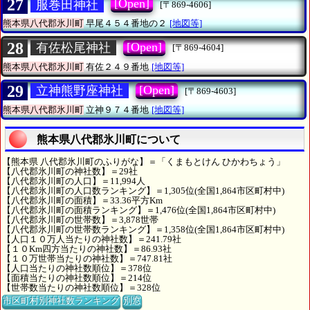
27
[Open]
服巻田神社
[〒869-4606]
熊本県八代郡氷川町
早尾４５４番地の２
[地図等]
28
[Open]
有佐松尾神社
[〒869-4604]
熊本県八代郡氷川町
有佐２４９番地
[地図等]
29
[Open]
立神熊野座神社
[〒869-4603]
熊本県八代郡氷川町
立神９７４番地
[地図等]
熊本県八代郡氷川町について
【熊本県 八代郡氷川町のふりがな】＝「くまもとけん ひかわちょう」
【八代郡氷川町の神社数】＝29社
【八代郡氷川町の人口】＝11,994人
【八代郡氷川町の人口数ランキング】＝1,305位(全国1,864市区町村中)
【八代郡氷川町の面積】＝33.36平方Km
【八代郡氷川町の面積ランキング】＝1,476位(全国1,864市区町村中)
【八代郡氷川町の世帯数】＝3,878世帯
【八代郡氷川町の世帯数ランキング】＝1,358位(全国1,864市区町村中)
【人口１０万人当たりの神社数】＝241.79社
【１０Km四方当たりの神社数】＝86.93社
【１０万世帯当たりの神社数】＝747.81社
【人口当たりの神社数順位】＝378位
【面積当たりの神社数順位】＝214位
【世帯数当たりの神社数順位】＝328位
市区町村別神社数ランキング
別窓