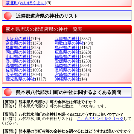
苓北町
(れいほくまち)
(9)
近隣都道府県の神社のリスト
熊本県周辺の都道府県の神社一覧表
大阪府の神社
(719)
兵庫県の神社
(3837)
奈良県の神社
(1373)
和歌山県の神社
(434)
鳥取県の神社
(825)
島根県の神社
(1167)
岡山県の神社
(1652)
広島県の神社
(2828)
山口県の神社
(765)
徳島県の神社
(1309)
香川県の神社
(801)
愛媛県の神社
(1250)
高知県の神社
(2162)
福岡県の神社
(3391)
佐賀県の神社
(1095)
長崎県の神社
(1314)
大分県の神社
(2091)
宮崎県の神社
(674)
鹿児島県の神社
(1117)
沖縄県の神社
(14)
熊本県八代郡氷川町の神社に関するよくある質問
【質問1】熊本県八代郡氷川町の全神社は何社ですか？
【回答1】熊本県八代郡氷川町の神社数は、「29カ寺」です。
【質問2】八代郡氷川町の全神社を調べるにはどうすれば良いですか？
【回答2】八代郡氷川町の全神社リストは、
こちらのリンクをクリック
して
ください。
【質問3】熊本県の市町村毎の全神社を調べるにはどうすれば良いですか？