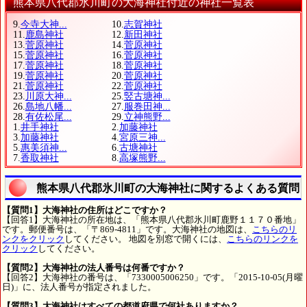
熊本県八代郡氷川町の大海神社付近の神社一覧表
9.
今寺大神...
10.
志賀神社
11.
鹿島神社
12.
新田神社
13.
菅原神社
14.
菅原神社
15.
菅原神社
16.
菅原神社
17.
菅原神社
18.
菅原神社
19.
菅原神社
20.
菅原神社
21.
菅原神社
22.
菅原神社
23.
川原大神...
25.
竪古塘神...
26.
島地八幡...
27.
服巻田神...
28.
有佐松尾...
29.
立神熊野...
1.
井手神社
2.
加藤神社
3.
加藤神社
4.
宮原三神...
5.
惠美須神...
6.
古塘神社
7.
香取神社
8.
高塚熊野...
熊本県八代郡氷川町の大海神社に関するよくある質問
【質問1】大海神社の住所はどこですか？
【回答1】大海神社の所在地は、「熊本県八代郡氷川町鹿野１１７０番地」
です。郵便番号は、「〒869-4811」です。大海神社の地図は、
こちらのリ
ンクをクリック
してください。 地図を別窓で開くには、
こちらのリンクを
クリック
してください。
【質問2】大海神社の法人番号は何番ですか？
【回答2】大海神社の番号は、「7330005006250」です。「2015-10-05(月曜
日)」に、法人番号が指定されました。
【質問3】大海神社はすべての都道府県で何社ありますか？