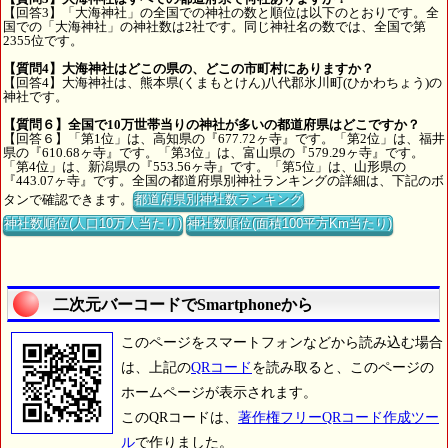
【回答3】「大海神社」の全国での神社の数と順位は以下のとおりです。全
国での「大海神社」の神社数は2社です。同じ神社名の数では、全国で第
2355位です。
【質問4】大海神社はどこの県の、どこの市町村にありますか？
【回答4】大海神社は、熊本県(くまもとけん)八代郡氷川町(ひかわちょう)の
神社です。
【質問６】全国で10万世帯当りの神社が多いの都道府県はどこですか？
【回答６】「第1位」は、高知県の『677.72ヶ寺』です。「第2位」は、福井
県の『610.68ヶ寺』です。「第3位」は、富山県の『579.29ヶ寺』です。
「第4位」は、新潟県の『553.56ヶ寺』です。「第5位」は、山形県の
『443.07ヶ寺』です。全国の都道府県別神社ランキングの詳細は、下記のボ
タンで確認できます。
都道府県別神社数ランキング
神社数順位(人口10万人当たり)
神社数順位(面積100平方Km当たり)
二次元バーコードでSmartphoneから
このページをスマートフォンなどから読み込む場合
は、上記の
QRコード
を読み取ると、このページの
ホームページが表示されます。
このQRコードは、
著作権フリーQRコード作成ツー
ル
で作りました。