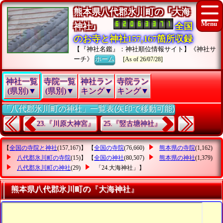
熊本県八代郡氷川町の『大海
神社』
全国
のお寺と神社157,167箇所収録
【『神社名鑑』：神社順位情報サイト】《神社サ
ーチ》
ホーム
[As of 26/07/28]
神社一覧
寺院一覧
神社ラン
寺院ラン
(県別)▼
(県別)▼
キング▼
キング▼
「八代郡氷川町の神社」一覧表(矢印で移動可能)
23.『川原大神宮』
25.『竪古塘神社』
【
全国の寺院と神社
(157,167)】 【
全国の寺院
(76,660)
熊本県の寺院
(1,162)
八代郡氷川町の寺院
(15)】 【
全国の神社
(80,507)
熊本県の神社
(1,379)
八代郡氷川町の神社
(29)
「24.大海神社」
】
熊本県八代郡氷川町の『大海神社』