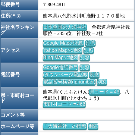
郵便番号
〒869-4811
住所(＊3)
熊本県八代郡氷川町鹿野１１７０番地
日本全国の大海神社
全都道府県神社数
神社名ランキン
グ
順位＝2355位、神社数＝2社
Google Mapの地図
別窓
アクセス
Yahoo Mapの地図
別窓
Bing Mapの地図
別窓
Google電話番号
別窓
電話番号
iタウンページ電話帳
別窓
電話番号検索(jpnumber)
別窓
熊本県(くまもとけん)
県コード = 43
、八
県・市町村コー
代郡氷川町(ひかわちょう)
ド
市町村コード = 468
コメント等
「大海神社」の情報
別窓
ホームページ等