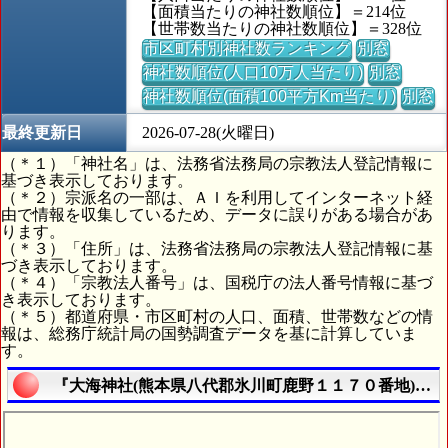
【面積当たりの神社数順位】＝214位
【世帯数当たりの神社数順位】＝328位
市区町村別神社数ランキング
別窓
神社数順位(人口10万人当たり)
別窓
神社数順位(面積100平方Km当たり)
別窓
最終更新日
2026-07-28(火曜日)
（＊１）「神社名」は、法務省法務局の宗教法人登記情報に
基づき表示しております。
（＊２）宗派名の一部は、ＡＩを利用してインターネット経
由で情報を収集しているため、データに誤りがある場合があ
ります。
（＊３）「住所」は、法務省法務局の宗教法人登記情報に基
づき表示しております。
（＊４）「宗教法人番号」は、国税庁の法人番号情報に基づ
き表示しております。
（＊５）都道府県・市区町村の人口、面積、世帯数などの情
報は、総務庁統計局の国勢調査データを基に計算していま
す。
『大海神社(熊本県八代郡氷川町鹿野１１７０番地)』