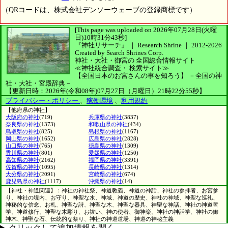
（QRコードは、株式会社デンソーウェーブの登録商標です）
[This page was uploaded on 2026年07月28日(火曜
日)10時31分43秒]
『神社リサーチ』 ｜ Research Shrine
｜
2012-2026
Created by
Search Shrines Corp.
神社・大社・御宮の
全国総合情報サイト
≪神社統合調査・
検索サイト≫
【全国日本のお宮さんの事を知ろう】
－全国の神
社・大社・宮殿辞典－
【更新日時：2026年(令和08年)07月27日（月曜日）21時22分55秒】
プライバシー・ポリシー
、
稼働環境
、
利用規約
【他府県の神社】
大阪府の神社
(719)
兵庫県の神社
(3837)
奈良県の神社
(1373)
和歌山県の神社
(434)
鳥取県の神社
(825)
島根県の神社
(1167)
岡山県の神社
(1652)
広島県の神社
(2828)
山口県の神社
(765)
徳島県の神社
(1309)
香川県の神社
(801)
愛媛県の神社
(1250)
高知県の神社
(2162)
福岡県の神社
(3391)
佐賀県の神社
(1095)
長崎県の神社
(1314)
大分県の神社
(2091)
宮崎県の神社
(674)
鹿児島県の神社
(1117)
沖縄県の神社
(14)
【神社・神道関連】：神社の神社祭、神道教義、神道の神話、神社の参拝者、お宮参
り、神社の境内、お守り、神聖な水、神域、神道の歴史、神社の神域、神聖な巡礼、
神秘的な信念、お札、神聖な詩、神聖な木、神聖な器具、神聖な神話、神社の神道哲
学、神道修行、神聖な木彫り、お祓い、神の使者、御神楽、神社の神話学、神社の御
神木、神聖な石、伝統的な祭り、神社の神道道場、神道の神秘主義
クリックして追加情報を開く