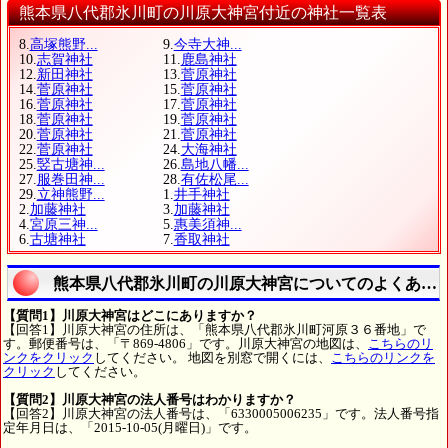
熊本県八代郡氷川町の川原大神宮付近の神社一覧表
8.
高塚熊野...
9.
今寺大神...
10.
志賀神社
11.
鹿島神社
12.
新田神社
13.
菅原神社
14.
菅原神社
15.
菅原神社
16.
菅原神社
17.
菅原神社
18.
菅原神社
19.
菅原神社
20.
菅原神社
21.
菅原神社
22.
菅原神社
24.
大海神社
25.
竪古塘神...
26.
島地八幡...
27.
服巻田神...
28.
有佐松尾...
29.
立神熊野...
1.
井手神社
2.
加藤神社
3.
加藤神社
4.
宮原三神...
5.
惠美須神...
6.
古塘神社
7.
香取神社
熊本県八代郡氷川町の川原大神宮についてのよくある
【質問1】川原大神宮はどこにありますか？
【回答1】川原大神宮の住所は、「熊本県八代郡氷川町河原３６番地」で
す。郵便番号は、「〒869-4806」です。川原大神宮の地図は、
こちらのリ
ンクをクリック
してください。 地図を別窓で開くには、
こちらのリンクを
クリック
してください。
【質問2】川原大神宮の法人番号はわかりますか？
【回答2】川原大神宮の法人番号は、「6330005006235」です。法人番号指
定年月日は、「2015-10-05(月曜日)」です。