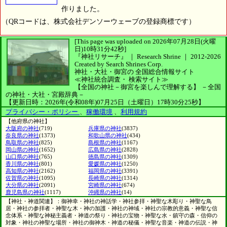
作りました。
（QRコードは、株式会社デンソーウェーブの登録商標です）
[This page was uploaded on 2026年07月28日(火曜
日)10時31分42秒]
『神社リサーチ』 ｜ Research Shrine
｜
2012-2026
Created by
Search Shrines Corp.
神社・大社・御宮の
全国総合情報サイト
≪神社統合調査・
検索サイト≫
【全国の神社－御宮を楽しんで理解する】
－全国
の神社・大社・宮殿辞典－
【更新日時：2026年(令和08年)07月25日（土曜日）17時30分25秒】
プライバシー・ポリシー
、
稼働環境
、
利用規約
【他府県の神社】
大阪府の神社
(719)
兵庫県の神社
(3837)
奈良県の神社
(1373)
和歌山県の神社
(434)
鳥取県の神社
(825)
島根県の神社
(1167)
岡山県の神社
(1652)
広島県の神社
(2828)
山口県の神社
(765)
徳島県の神社
(1309)
香川県の神社
(801)
愛媛県の神社
(1250)
高知県の神社
(2162)
福岡県の神社
(3391)
佐賀県の神社
(1095)
長崎県の神社
(1314)
大分県の神社
(2091)
宮崎県の神社
(674)
鹿児島県の神社
(1117)
沖縄県の神社
(14)
【神社・神道関連】：御神幸・神社の神話学・神社参拝・神聖な木彫り・神聖な鳥
居・神社の参拝者・神聖な木・神の加護・神社の神域・神社の宗教的意義・神聖な信
念体系・神聖な神秘主義者・神道の祭り・神社の宝物・神聖な水・鎮守の森・信仰の
対象・神社の神聖な場所・神社の御神木・神道の秘儀・神聖な音楽・神道の伝説・神