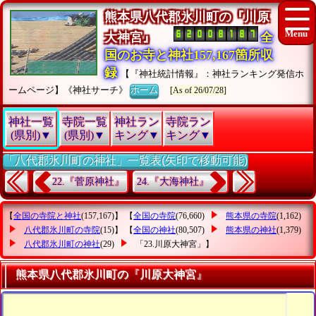
熊本県八代郡氷川町の『川原
大神宮』
全
国のお寺と神社157,167箇所収
録
【『神社統計情報』：神社ランキング発信ホ
ームページ】《神社サーチ》
ホーム
[As of 26/07/28]
神社一覧
寺院一覧
神社ラン
寺院ラン
(県別)▼
(県別)▼
キング▼
キング▼
「八代郡氷川町の神社」一覧表(矢印で移動可能)
22.『菅原神社』
24.『大海神社』
【
全国の寺院と神社
(157,167)】 【
全国の寺院
(76,660)
熊本県の寺院
(1,162)
八代郡氷川町の寺院
(15)】 【
全国の神社
(80,507)
熊本県の神社
(1,379)
八代郡氷川町の神社
(29)
「23.川原大神宮」
】
熊本県八代郡氷川町の『川原大神宮』