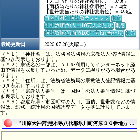
【人口当たりの神社数順位】＝378位
【面積当たりの神社数順位】＝214位
【世帯数当たりの神社数順位】＝328位
市区町村別神社数ランキング
別窓
神社数順位(人口10万人当たり)
別窓
神社数順位(面積100平方Km当たり)
別窓
最終更新日
2026-07-28(火曜日)
（＊１）「神社名」は、法務省法務局の宗教法人登記情報に
基づき表示しております。
（＊２）宗派名の一部は、ＡＩを利用してインターネット経
由で情報を収集しているため、データに誤りがある場合があ
ります。
（＊３）「住所」は、法務省法務局の宗教法人登記情報に基
づき表示しております。
（＊４）「宗教法人番号」は、国税庁の法人番号情報に基づ
き表示しております。
（＊５）都道府県・市区町村の人口、面積、世帯数などの情
報は、総務庁統計局の国勢調査データを基に計算していま
す。
『川原大神宮(熊本県八代郡氷川町河原３６番地)』の