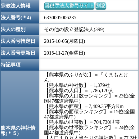
国税庁法人番号サイト
別窓
宗教法人情報
法人番号(＊4)
6330005006235
法人の種別
その他の設立登記法人(399)
法人番号指定日
2015-10-05(月曜日)
法人番号更新日
2015-11-27(金曜日)
特記事項
【熊本県のふりがな】＝「くまもとけ
ん」
【熊本県の神社数】＝1,379社
【熊本県の人口】＝1,786,170人
【熊本県の人口数ランキング】＝23位(全
国47都道府県中)
【熊本県の面積】＝7,409.35平方Km
【熊本県の面積ランキング】＝15位(全国
47都道府県中)
【熊本県の世帯数】＝704,730世帯
【熊本県の世帯数ランキング】＝24位(全
熊本県の神社情
国47都道府県中)
報(＊５)
【人口１０万人当たりの神社数】＝77.2社