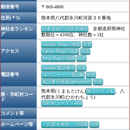
郵便番号
〒869-4806
住所(＊3)
熊本県八代郡氷川町河原３６番地
日本全国の川原大神宮
全都道府県神社
神社名ランキン
グ
数順位＝4166位、神社数＝1社
Google Mapの地図
別窓
アクセス
Yahoo Mapの地図
別窓
Bing Mapの地図
別窓
Google電話番号
別窓
電話番号
iタウンページ電話帳
別窓
電話番号検索(jpnumber)
別窓
熊本県(くまもとけん)
県コード = 43
、八
県・市町村コー
代郡氷川町(ひかわちょう)
ド
市町村コード = 468
コメント等
「川原大神宮」の情報
別窓
ホームページ等