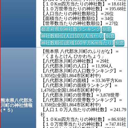
【１０Km四方当たりの神社数】＝18.61社
【１０万世帯当たりの神社数】＝195.68社
【人口当たりの神社数順位】＝26位
【面積当たりの神社数順位】＝34位
【世帯数当たりの神社数順位】＝27位
都道府県別神社数ランキング
別窓
神社数順位(人口10万人当たり)
別窓
神社数順位(面積100平方Km当たり)
別窓
【熊本県 八代郡氷川町のふりがな】＝
「くまもとけん ひかわちょう」
【八代郡氷川町の神社数】＝29社
【八代郡氷川町の人口】＝11,994人
【八代郡氷川町の人口数ランキング】＝
1,305位(全国1,864市区町村中)
【八代郡氷川町の面積】＝33.36平方Km
【八代郡氷川町の面積ランキング】＝
1,476位(全国1,864市区町村中)
【八代郡氷川町の世帯数】＝3,878世帯
【八代郡氷川町の世帯数ランキング】＝
熊本県八代郡氷
1,358位(全国1,864市区町村中)
川町の神社情報
【人口１０万人当たりの神社数】＝241.79
(＊５)
社
【１０Km四方当たりの神社数】＝86.93社
【１０万世帯当たりの神社数】＝747.81社