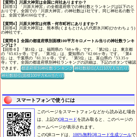
【質問3】川原大神宮は全国に何社ありますか？
【回答3】「川原大神宮」の全都道府県での神社数とランキングは以下のと
おりです。全国での「川原大神宮」の神社数は1社です。同じ神社名の数で
は、全国で第4166位です。
【質問4】川原大神宮は何県・何市町村にありますか？
【回答4】川原大神宮は、熊本県(くまもとけん)八代郡氷川町(ひかわちょう)
の神社です。
【質問６】全国の都道府県別面積100平方キロメートル当りの神社数ランキ
ングは？
【回答６】「第1位」は、福岡県の『68ヶ寺』です。「第2位」は、東京都
の『65.63ヶ寺』です。「第3位」は、愛知県の『62.66ヶ寺』です。「第4
位」は、千葉県の『61.31ヶ寺』です。「第5位」は、富山県の『53.35ヶ
寺』です。全国の都道府県別神社ランキングの詳細は、下記のボタンで確認
できます。
都道府県別神社数ランキング
神社数順位(人口10万人当たり)
神社数順位(面積100平方Km当たり)
スマートフォンで使うには
このページをスマートフォンなどから読み込む場合
は、上記の
QRコード
を読み取ると、このページの
ホームページが表示されます。
このQRコードは、
100%無料QRコード生成ツール
で