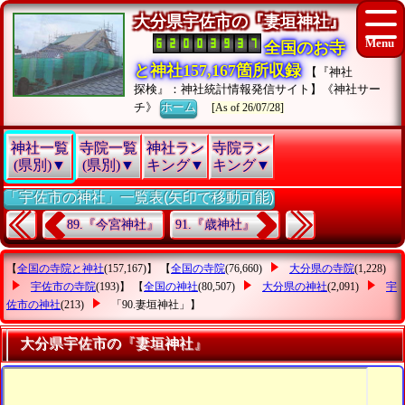
大分県宇佐市の『妻垣神社』
全国のお寺
と神社157,167箇所収録
【『神社
探検』：神社統計情報発信サイト】《神社サー
チ》
ホーム
[As of 26/07/28]
神社一覧
寺院一覧
神社ラン
寺院ラン
(県別)▼
(県別)▼
キング▼
キング▼
「宇佐市の神社」一覧表(矢印で移動可能)
89.『今宮神社』
91.『歳神社』
【
全国の寺院と神社
(157,167)】 【
全国の寺院
(76,660)
大分県の寺院
(1,228)
宇佐市の寺院
(193)】 【
全国の神社
(80,507)
大分県の神社
(2,091)
宇
佐市の神社
(213)
「90.妻垣神社」
】
大分県宇佐市の『妻垣神社』