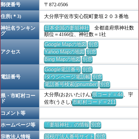
郵便番号
〒872-0506
住所(＊3)
大分県宇佐市安心院町妻垣２０３番地
日本全国の妻垣神社
全都道府県神社数
神社名ランキン
グ
順位＝4166位、神社数＝1社
Google Mapの地図
別窓
アクセス
Yahoo Mapの地図
別窓
Bing Mapの地図
別窓
Google電話番号
別窓
電話番号
iタウンページ電話帳
別窓
電話番号検索(jpnumber)
別窓
大分県(おおいたけん)
県コード = 44
、宇
県・市町村コー
ド
佐市(うさし)
市町村コード = 211
コメント等
「妻垣神社」の情報
別窓
ホームページ等
国税庁法人番号サイト
別窓
宗教法人情報