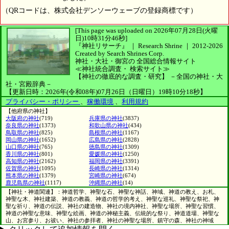
（QRコードは、株式会社デンソーウェーブの登録商標です）
[This page was uploaded on 2026年07月28日(火曜
日)10時31分46秒]
『神社リサーチ』 ｜ Research Shrine
｜
2012-2026
Created by
Search Shrines Corp.
神社・大社・御宮の
全国総合情報サイト
≪神社統合調査・
検索サイト≫
【神社の徹底的な調査・研究】
－全国の神社・大
社・宮殿辞典－
【更新日時：2026年(令和08年)07月26日（日曜日）19時10分18秒】
プライバシー・ポリシー
、
稼働環境
、
利用規約
【他府県の神社】
大阪府の神社
(719)
兵庫県の神社
(3837)
奈良県の神社
(1373)
和歌山県の神社
(434)
鳥取県の神社
(825)
島根県の神社
(1167)
岡山県の神社
(1652)
広島県の神社
(2828)
山口県の神社
(765)
徳島県の神社
(1309)
香川県の神社
(801)
愛媛県の神社
(1250)
高知県の神社
(2162)
福岡県の神社
(3391)
佐賀県の神社
(1095)
長崎県の神社
(1314)
熊本県の神社
(1379)
宮崎県の神社
(674)
鹿児島県の神社
(1117)
沖縄県の神社
(14)
【神社・神道関連】：神道哲学、神聖な石、神聖な神話、神域、神道の教え、お札、
神聖な木、神社建築、神道の教義、神道の哲学的考え、神聖な巡礼、神聖な祭祀、神
聖な祈り、神道の伝説、神社の建造物、神社の境内神社、神聖な場所、神聖な習慣、
神道の神聖な意味、神聖な絵画、神道の神秘主義、伝統的な祭り、神道道場、神聖な
山、お宮参り、お祓い、神社の参拝者、神社の神聖な場所、鎮守の森、神社の神域