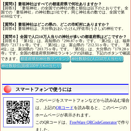
【質問3】妻垣神社はすべての都道府県で何社ありますか？
【回答3】「妻垣神社」の全国での神社の数と順位は以下のとおりです。全
国での「妻垣神社」の神社数は1社です。同じ神社名の数では、全国で第
4166位です。
【質問4】妻垣神社はどこの県の、どこの市町村にありますか？
【回答4】妻垣神社は、大分県(おおいたけん)宇佐市(うさし)の神社です。
【質問６】全国で人口10万人当りの神社が多いの都道府県はどこですか？
【回答６】「第1位」は、高知県の『296.87ヶ寺』です。「第2位」は、福井
県の『217.1ヶ寺』です。「第3位」は、富山県の『212.51ヶ寺』です。「第
4位」は、新潟県の『203.75ヶ寺』です。「第5位」は、大分県の『179.28ヶ
寺』です。全国の都道府県別神社ランキングの詳細は、下記のボタンで確認
できます。
都道府県別神社数ランキング
神社数順位(人口10万人当たり)
神社数順位(面積100平方Km当たり)
スマートフォンで使うには
このページをスマートフォンなどから読み込む場合
は、上記の
QRコード
を読み取ると、このページの
ホームページが表示されます。
このQRコードは、
FreeWare QRCodeGenerator
で作り
ました。