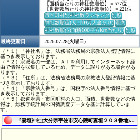
【面積当たりの神社数順位】＝577位
【世帯数当たりの神社数順位】＝221位
市区町村別神社数ランキング
別窓
神社数順位(人口10万人当たり)
別窓
神社数順位(面積100平方Km当たり)
別窓
最終更新日
2026-07-28(火曜日)
（＊１）「神社名」は、法務省法務局の宗教法人登記情報に
基づき表示しております。
（＊２）宗派名の一部は、ＡＩを利用してインターネット経
由で情報を収集しているため、データに誤りがある場合があ
ります。
（＊３）「住所」は、法務省法務局の宗教法人登記情報に基
づき表示しております。
（＊４）「宗教法人番号」は、国税庁の法人番号情報に基づ
き表示しております。
（＊５）都道府県・市区町村の人口、面積、世帯数などの情
報は、総務庁統計局の国勢調査データを基に計算していま
す。
『妻垣神社(大分県宇佐市安心院町妻垣２０３番地)』