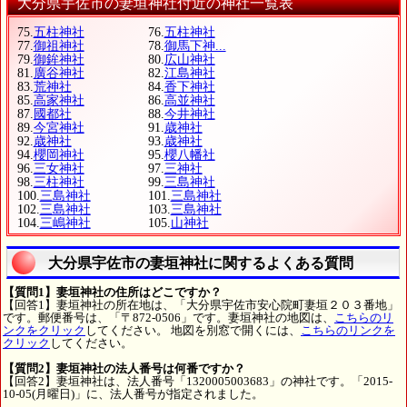
大分県宇佐市の妻垣神社付近の神社一覧表
75.
五柱神社
76.
五柱神社
77.
御祖神社
78.
御馬下神...
79.
御鉾神社
80.
広山神社
81.
廣谷神社
82.
江島神社
83.
荒神社
84.
香下神社
85.
高家神社
86.
高並神社
87.
國都社
88.
今井神社
89.
今宮神社
91.
歳神社
92.
歳神社
93.
歳神社
94.
櫻岡神社
95.
櫻八幡社
96.
三女神社
97.
三神社
98.
三柱神社
99.
三島神社
100.
三島神社
101.
三島神社
102.
三島神社
103.
三島神社
104.
三嶋神社
105.
山神社
大分県宇佐市の妻垣神社に関するよくある質問
【質問1】妻垣神社の住所はどこですか？
【回答1】妻垣神社の所在地は、「大分県宇佐市安心院町妻垣２０３番地」
です。郵便番号は、「〒872-0506」です。妻垣神社の地図は、
こちらのリ
ンクをクリック
してください。 地図を別窓で開くには、
こちらのリンクを
クリック
してください。
【質問2】妻垣神社の法人番号は何番ですか？
【回答2】妻垣神社は、法人番号「1320005003683」の神社です。「2015-
10-05(月曜日)」に、法人番号が指定されました。