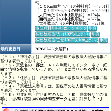
社
【１０Km四方当たりの神社数】＝48.51社
【１０万世帯当たりの神社数】＝945.66社
【人口当たりの神社数順位】＝194位
【面積当たりの神社数順位】＝577位
【世帯数当たりの神社数順位】＝221位
市区町村別神社数ランキング
別窓
神社数順位(人口10万人当たり)
別窓
神社数順位(面積100平方Km当たり)
別窓
最終更新日
2026-07-28(火曜日)
（＊１）「神社名」は、法務省法務局の宗教法人登記情報に
基づき表示しております。
（＊２）宗派名の一部は、ＡＩを利用してインターネット経
由で情報を収集しているため、データに誤りがある場合があ
ります。
（＊３）「住所」は、法務省法務局の宗教法人登記情報に基
づき表示しております。
（＊４）「宗教法人番号」は、国税庁の法人番号情報に基づ
き表示しております。
（＊５）都道府県・市区町村の人口、面積、世帯数などの情
報は、総務庁統計局の国勢調査データを基に計算していま
す。