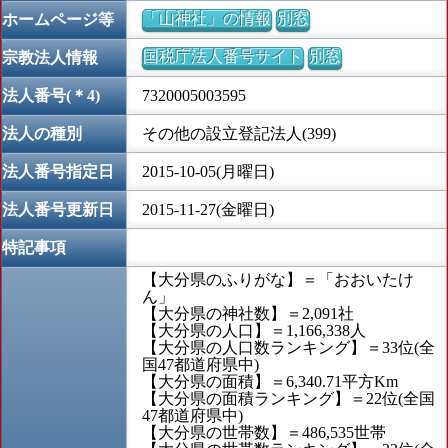
「山神社」の情報
別窓
ホームページ等
国税庁法人番号サイト
別窓
宗教法人情報
法人番号(＊4)
7320005003595
法人の種別
その他の設立登記法人(399)
法人番号指定日
2015-10-05(月曜日)
法人番号更新日
2015-11-27(金曜日)
特記事項
【大分県のふりがな】＝「おおいたけ
ん」
【大分県の神社数】＝2,091社
【大分県の人口】＝1,166,338人
【大分県の人口数ランキング】＝33位(全
国47都道府県中)
【大分県の面積】＝6,340.71平方Km
【大分県の面積ランキング】＝22位(全国
47都道府県中)
【大分県の世帯数】＝486,535世帯