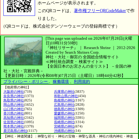
ホームページが表示されます。
このQRコードは、
著作権フリーQRCodeMaker
で作
りました。
（QRコードは、株式会社デンソーウェーブの登録商標です）
[This page was uploaded on 2026年07月28日(火曜
日)10時31分59秒]
『神社リサーチ』 ｜ Research Shrine
｜
2012-2026
Created by
Search Shrines Corp.
神社・大社・御宮の
全国総合情報サイト
≪神社統合調査・
検索サイト≫
【全国日本のお宮さんの全リスト】
－全国の神
社・大社・宮殿辞典－
【更新日時：2026年(令和08年)07月25日（土曜日）18時44分42秒】
プライバシー・ポリシー
、
稼働環境
、
利用規約
【他府県の神社】
大阪府の神社
(719)
兵庫県の神社
(3837)
奈良県の神社
(1373)
和歌山県の神社
(434)
鳥取県の神社
(825)
島根県の神社
(1167)
岡山県の神社
(1652)
広島県の神社
(2828)
山口県の神社
(765)
徳島県の神社
(1309)
香川県の神社
(801)
愛媛県の神社
(1250)
高知県の神社
(2162)
福岡県の神社
(3391)
佐賀県の神社
(1095)
長崎県の神社
(1314)
熊本県の神社
(1379)
宮崎県の神社
(674)
鹿児島県の神社
(1117)
沖縄県の神社
(14)
【神社・神道関連】：神聖な祈り・神社の宝物・神聖な器具・神社の境内神社・神道