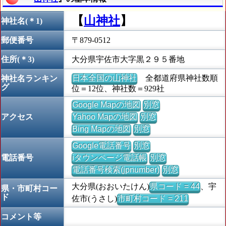
【
山神社
】
神社名(＊1)
郵便番号
〒879-0512
住所(＊3)
大分県宇佐市大字黒２９５番地
日本全国の山神社
全都道府県神社数順
神社名ランキン
グ
位＝12位、神社数＝929社
Google Mapの地図
別窓
アクセス
Yahoo Mapの地図
別窓
Bing Mapの地図
別窓
Google電話番号
別窓
電話番号
iタウンページ電話帳
別窓
電話番号検索(jpnumber)
別窓
大分県(おおいたけん)
県コード = 44
、宇
県・市町村コー
ド
佐市(うさし)
市町村コード = 211
コメント等