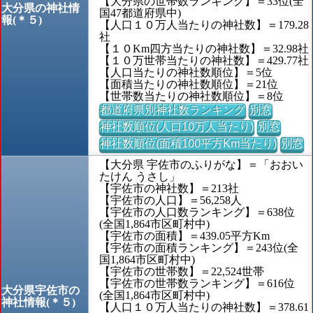
【大分県の世帯数ランキング】＝33位(全
大分県の神社情
国47都道府県中)
報(＊５)
【人口１０万人当たりの神社数】＝179.28
社
【１０Km四方当たりの神社数】＝32.98社
【１０万世帯当たりの神社数】＝429.77社
【人口当たりの神社数順位】＝5位
【面積当たりの神社数順位】＝21位
【世帯数当たりの神社数順位】＝8位
都道府県別神社数ランキング
別窓
神社数順位(人口10万人当たり)
別窓
神社数順位(面積100平方Km当たり)
別窓
【大分県 宇佐市のふりがな】＝「おおい
たけん うさし」
【宇佐市の神社数】＝213社
【宇佐市の人口】＝56,258人
【宇佐市の人口数ランキング】＝638位
(全国1,864市区町村中)
【宇佐市の面積】＝439.05平方Km
【宇佐市の面積ランキング】＝243位(全
国1,864市区町村中)
【宇佐市の世帯数】＝22,524世帯
【宇佐市の世帯数ランキング】＝616位
大分県宇佐市の
(全国1,864市区町村中)
神社情報(＊５)
【人口１０万人当たりの神社数】＝378.61