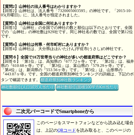
【質問2】山神社の法人番号はわかりますか？
【回答2】山神社は、法人番号「7320005003595」の神社です。「2015-10-
05(月曜日)」に、法人番号が指定されました。
【質問3】山神社は全国に何社ありますか？
【回答3】「山神社」の全国での神社の数と順位は以下のとおりです。全国
での「山神社」の神社数は929社です。同じ神社名の数では、全国で第12位
です。
【質問4】山神社は何県・何市町村にありますか？
【回答4】山神社は、大分県(おおいたけん)宇佐市(うさし)の神社です。
【質問６】全国で10万世帯当りの神社が多いの都道府県はどこですか？
【回答６】「第1位」は、高知県の『677.72ヶ寺』です。「第2位」は、福井
県の『610.68ヶ寺』です。「第3位」は、富山県の『579.29ヶ寺』です。
「第4位」は、新潟県の『553.56ヶ寺』です。「第5位」は、山形県の
『443.07ヶ寺』です。全国の都道府県別神社ランキングの詳細は、下記のボ
タンで確認できます。
都道府県別神社数ランキング
神社数順位(人口10万人当たり)
神社数順位(面積100平方Km当たり)
二次元バーコードでSmartphoneから
このページをスマートフォンなどから読み込む場合
は、上記の
QRコード
を読み取ると、このページの