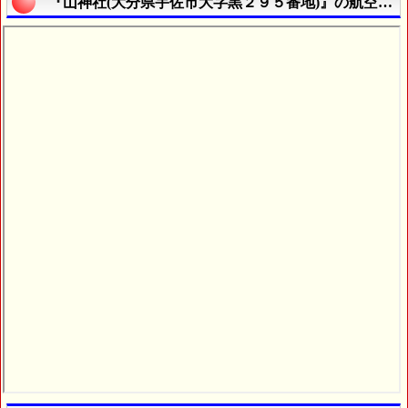
『山神社(大分県宇佐市大字黒２９５番地)』の航空写真