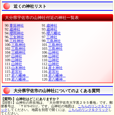
近くの神社リスト
大分県宇佐市の山神社付近の神社一覧表
90.
妻垣神社
91.
歳神社
92.
歳神社
93.
歳神社
94.
櫻岡神社
95.
櫻八幡社
96.
三女神社
97.
三神社
98.
三柱神社
99.
三島神社
100.
三島神社
101.
三島神社
102.
三島神社
103.
三島神社
104.
三嶋神社
106.
山神社
107.
山神社
108.
山神社
109.
山神社
110.
山神社
111.
山神社
112.
山神社
113.
山本神社
114.
産土神社
115.
若宮社
116.
若宮社
117.
若八幡神...
118.
若八幡神...
119.
若八幡神...
120.
若八幡神...
大分県宇佐市の山神社についてのよくある質問
【質問1】山神社はどこにありますか？
【回答1】山神社の所在地は、「大分県宇佐市大字黒２９５番地」です。郵
便番号は、「〒879-0512」です。山神社の地図は、
こちらのリンクをクリ
ック
してください。 地図を別窓で開くには、
こちらのリンクをクリック
し
てください。