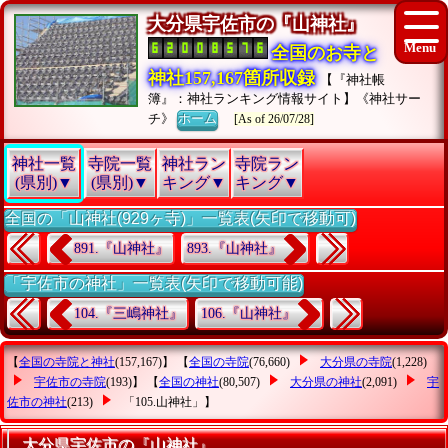
大分県宇佐市の『山神社』
全国のお寺と
神社157,167箇所収録
【『神社帳
簿』：神社ランキング情報サイト】《神社サー
チ》
ホーム
[As of 26/07/28]
神社一覧
寺院一覧
神社ラン
寺院ラン
(県別)▼
(県別)▼
キング▼
キング▼
全国の「山神社(929ヶ寺)」一覧表(矢印で移動可)
891.『山神社』
893.『山神社』
「宇佐市の神社」一覧表(矢印で移動可能)
104.『三嶋神社』
106.『山神社』
【
全国の寺院と神社
(157,167)】 【
全国の寺院
(76,660)
大分県の寺院
(1,228)
宇佐市の寺院
(193)】 【
全国の神社
(80,507)
大分県の神社
(2,091)
宇
佐市の神社
(213)
「105.山神社」
】
大分県宇佐市の『山神社』