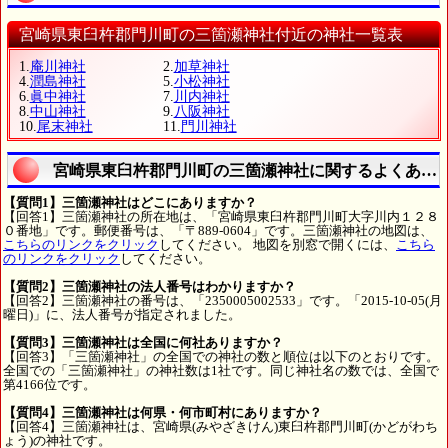
宮崎県東臼杵郡門川町の三箇瀬神社付近の神社一覧表
1.
庵川神社
2.
加草神社
4.
潤島神社
5.
小松神社
6.
眞中神社
7.
川内神社
8.
中山神社
9.
八阪神社
10.
尾末神社
11.
門川神社
宮崎県東臼杵郡門川町の三箇瀬神社に関するよくある
【質問1】三箇瀬神社はどこにありますか？
【回答1】三箇瀬神社の所在地は、「宮崎県東臼杵郡門川町大字川内１２８
０番地」です。郵便番号は、「〒889-0604」です。三箇瀬神社の地図は、
こちらのリンクをクリック
してください。 地図を別窓で開くには、
こちら
のリンクをクリック
してください。
【質問2】三箇瀬神社の法人番号はわかりますか？
【回答2】三箇瀬神社の番号は、「2350005002533」です。「2015-10-05(月
曜日)」に、法人番号が指定されました。
【質問3】三箇瀬神社は全国に何社ありますか？
【回答3】「三箇瀬神社」の全国での神社の数と順位は以下のとおりです。
全国での「三箇瀬神社」の神社数は1社です。同じ神社名の数では、全国で
第4166位です。
【質問4】三箇瀬神社は何県・何市町村にありますか？
【回答4】三箇瀬神社は、宮崎県(みやざきけん)東臼杵郡門川町(かどがわち
ょう)の神社です。