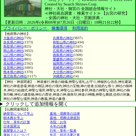
Created by
Search Shrines Corp.
神社・大社・御宮の
全国総合情報サイト
≪神社統合調査・
検索サイト≫
【お宮の研究】
－全国の神社・大社・宮殿辞典－
【更新日時：2026年(令和08年)07月26日（日曜日）18時21分22秒】
プライバシー・ポリシー
、
稼働環境
、
利用規約
【他府県の神社】
大阪府の神社
(719)
兵庫県の神社
(3837)
奈良県の神社
(1373)
和歌山県の神社
(434)
鳥取県の神社
(825)
島根県の神社
(1167)
岡山県の神社
(1652)
広島県の神社
(2828)
山口県の神社
(765)
徳島県の神社
(1309)
香川県の神社
(801)
愛媛県の神社
(1250)
高知県の神社
(2162)
福岡県の神社
(3391)
佐賀県の神社
(1095)
長崎県の神社
(1314)
熊本県の神社
(1379)
大分県の神社
(2091)
鹿児島県の神社
(1117)
沖縄県の神社
(14)
【神社・神道関連】：神道修行;神道の秘儀;神聖な巡礼;お守り;神秘的な信念;神社建築;
神社の神道道場;神道の神話;神社の境内;神社の宝物;神の使者;伝統的な祭り;神社の御神
木;神社の結婚式;神聖な場所;神聖な水;神聖な山;神社参拝;神道の神聖な場所;神社の御
朱印帳;神社の建造物;神社の歴史;神道の神;御朱印;神道の神職;神聖な舞踏;信仰の対象;
神社の神聖な場所;神道の教義;神道の象徴
クリックして追加情報を開く
【仏教関連用語】
納骨堂について学ぶ
墓地・埋葬等の法律
樹木葬を学ぶ
墓地・埋葬法律規則
行年・享年の計算
寺院・お寺
日本国憲法
今年の法事
親鸞聖人とは？
行年・享年一覧表
蓮如上人について
年忌・回忌法要計算