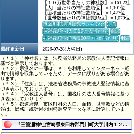
【１０万世帯当たりの神社数】＝161.2社
【人口当たりの神社数順位】＝1,101位
【面積当たりの神社数順位】＝1,427位
【世帯数当たりの神社数順位】＝1,079位
市区町村別神社数ランキング
別窓
神社数順位(人口10万人当たり)
別窓
神社数順位(面積100平方Km当たり)
別窓
最終更新日
2026-07-28(火曜日)
（＊１）「神社名」は、法務省法務局の宗教法人登記情報に
基づき表示しております。
（＊２）宗派名の一部は、ＡＩを利用してインターネット経
由で情報を収集しているため、データに誤りがある場合があ
ります。
（＊３）「住所」は、法務省法務局の宗教法人登記情報に基
づき表示しております。
（＊４）「宗教法人番号」は、国税庁の法人番号情報に基づ
き表示しております。
（＊５）都道府県・市区町村の人口、面積、世帯数などの情
報は、総務庁統計局の国勢調査データを基に計算していま
す。
『三箇瀬神社(宮崎県東臼杵郡門川町大字川内１２８０