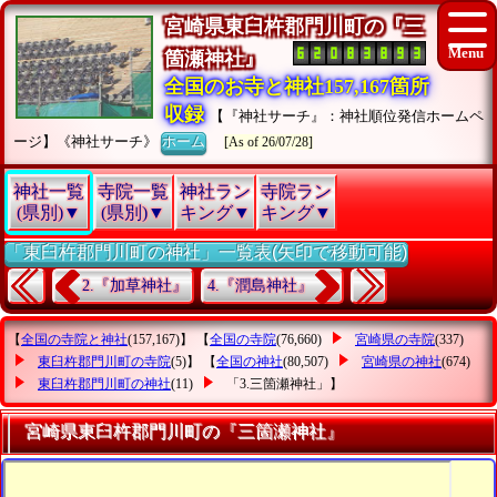
宮崎県東臼杵郡門川町の『三
箇瀬神社』
全国のお寺と神社157,167箇所
収録
【『神社サーチ』：神社順位発信ホームペ
ージ】《神社サーチ》
ホーム
[As of 26/07/28]
神社一覧
寺院一覧
神社ラン
寺院ラン
(県別)▼
(県別)▼
キング▼
キング▼
「東臼杵郡門川町の神社」一覧表(矢印で移動可能)
2.『加草神社』
4.『潤島神社』
【
全国の寺院と神社
(157,167)】 【
全国の寺院
(76,660)
宮崎県の寺院
(337)
東臼杵郡門川町の寺院
(5)】 【
全国の神社
(80,507)
宮崎県の神社
(674)
東臼杵郡門川町の神社
(11)
「3.三箇瀬神社」
】
宮崎県東臼杵郡門川町の『三箇瀬神社』