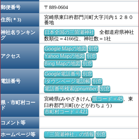
郵便番号
〒889-0604
宮崎県東臼杵郡門川町大字川内１２８０
住所(＊3)
番地
日本全国の三箇瀬神社
全都道府県神社
神社名ランキン
グ
数順位＝4166位、神社数＝1社
Google Mapの地図
別窓
アクセス
Yahoo Mapの地図
別窓
Bing Mapの地図
別窓
Google電話番号
別窓
電話番号
iタウンページ電話帳
別窓
電話番号検索(jpnumber)
別窓
宮崎県(みやざきけん)
県コード = 45
、東
県・市町村コー
臼杵郡門川町(かどがわちょう)
ド
市町村コード = 421
コメント等
「三箇瀬神社」の情報
別窓
ホームページ等