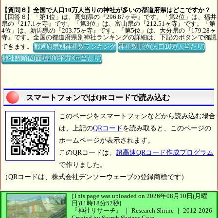
【質問６】全国で人口10万人当りの神社が多いの都道府県はどこですか？
【回答６】「第1位」は、高知県の『296.87ヶ寺』です。「第2位」は、福井
県の『217.1ヶ寺』です。「第3位」は、富山県の『212.51ヶ寺』です。「第
4位」は、新潟県の『203.75ヶ寺』です。「第5位」は、大分県の『179.28ヶ
寺』です。全国の都道府県別神社ランキングの詳細は、下記のボタンで確認
できます。
都道府県別神社数ランキング
神社数順位(人口10万人当たり)
神社数順位(面積100平方Km当たり)
スマートフォンではQRコードで読み込む
このページをスマートフォンなどから読み込む場合
は、上記の
QRコード
を読み取ると、このページの
ホームページが表示されます。
このQRコードは、
超高速QRコード作成プログラム
で作りました。
（QRコードは、株式会社デンソーウェーブの登録商標です）
[This page was uploaded on 2026年08月10日(月曜
日)11時18分52秒]
『神社リサーチ』 ｜ Research Shrine
｜
2012-2026
Created by
Search Shrines Corp.