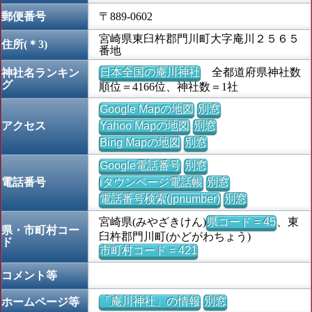
郵便番号
〒889-0602
宮崎県東臼杵郡門川町大字庵川２５６５
住所(＊3)
番地
日本全国の庵川神社
全都道府県神社数
神社名ランキン
グ
順位＝4166位、神社数＝1社
Google Mapの地図
別窓
アクセス
Yahoo Mapの地図
別窓
Bing Mapの地図
別窓
Google電話番号
別窓
電話番号
iタウンページ電話帳
別窓
電話番号検索(jpnumber)
別窓
宮崎県(みやざきけん)
県コード = 45
、東
県・市町村コー
臼杵郡門川町(かどがわちょう)
ド
市町村コード = 421
コメント等
「庵川神社」の情報
別窓
ホームページ等