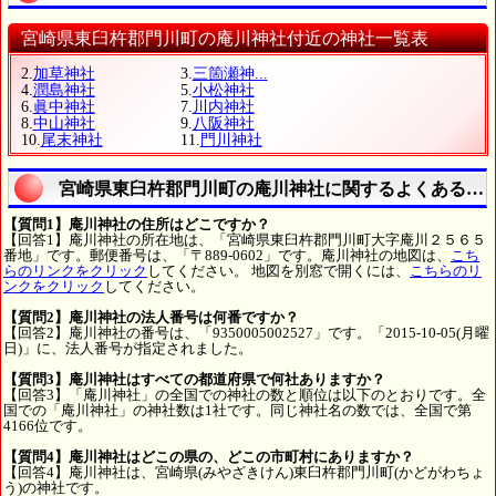
宮崎県東臼杵郡門川町の庵川神社付近の神社一覧表
2.
加草神社
3.
三箇瀬神...
4.
潤島神社
5.
小松神社
6.
眞中神社
7.
川内神社
8.
中山神社
9.
八阪神社
10.
尾末神社
11.
門川神社
宮崎県東臼杵郡門川町の庵川神社に関するよくある質
【質問1】庵川神社の住所はどこですか？
【回答1】庵川神社の所在地は、「宮崎県東臼杵郡門川町大字庵川２５６５
番地」です。郵便番号は、「〒889-0602」です。庵川神社の地図は、
こち
らのリンクをクリック
してください。 地図を別窓で開くには、
こちらのリ
ンクをクリック
してください。
【質問2】庵川神社の法人番号は何番ですか？
【回答2】庵川神社の番号は、「9350005002527」です。「2015-10-05(月曜
日)」に、法人番号が指定されました。
【質問3】庵川神社はすべての都道府県で何社ありますか？
【回答3】「庵川神社」の全国での神社の数と順位は以下のとおりです。全
国での「庵川神社」の神社数は1社です。同じ神社名の数では、全国で第
4166位です。
【質問4】庵川神社はどこの県の、どこの市町村にありますか？
【回答4】庵川神社は、宮崎県(みやざきけん)東臼杵郡門川町(かどがわちょ
う)の神社です。