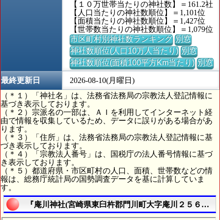
【１０万世帯当たりの神社数】＝161.2社
【人口当たりの神社数順位】＝1,101位
【面積当たりの神社数順位】＝1,427位
【世帯数当たりの神社数順位】＝1,079位
市区町村別神社数ランキング
別窓
神社数順位(人口10万人当たり)
別窓
神社数順位(面積100平方Km当たり)
別窓
最終更新日
2026-08-10(月曜日)
（＊１）「神社名」は、法務省法務局の宗教法人登記情報に
基づき表示しております。
（＊２）宗派名の一部は、ＡＩを利用してインターネット経
由で情報を収集しているため、データに誤りがある場合があ
ります。
（＊３）「住所」は、法務省法務局の宗教法人登記情報に基
づき表示しております。
（＊４）「宗教法人番号」は、国税庁の法人番号情報に基づ
き表示しております。
（＊５）都道府県・市区町村の人口、面積、世帯数などの情
報は、総務庁統計局の国勢調査データを基に計算していま
す。
『庵川神社(宮崎県東臼杵郡門川町大字庵川２５６５番