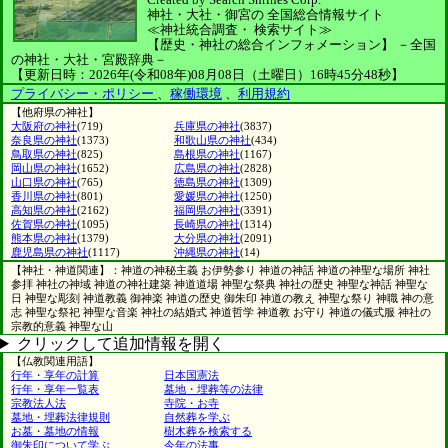
神社・大社・御宮の
全国総合情報サイト
≪神社統合調査・
検索サイト≫
【歴史・神社の総合インフォメーション】
－全国
の神社・大社・宮殿辞典－
【更新日時：2026年(令和08年)08月08日（土曜日）16時45分48秒】
プライバシー・ポリシー
、
稼働環境
、
利用規約
【他府県の神社】
大阪府の神社
(719)
兵庫県の神社
(3837)
奈良県の神社
(1373)
和歌山県の神社
(434)
鳥取県の神社
(825)
島根県の神社
(1167)
岡山県の神社
(1652)
広島県の神社
(2828)
山口県の神社
(765)
徳島県の神社
(1309)
香川県の神社
(801)
愛媛県の神社
(1250)
高知県の神社
(2162)
福岡県の神社
(3391)
佐賀県の神社
(1095)
長崎県の神社
(1314)
熊本県の神社
(1379)
大分県の神社
(2091)
鹿児島県の神社
(1117)
沖縄県の神社
(14)
【神社・神道関連】：神道の神秘主義 お伊勢参り 神道の神話 神道の神聖な場所 神社
参拝 神社の神域 神道の神社建築 神道道場 神聖な祭典 神社の歴史 神聖な神話 神聖な
日 神聖な彫刻 神道教義 御神楽 神道の歴史 御朱印 神道の教え 神聖な祭り 神職 神の意
志 神聖な祭祀 神聖な音楽 神社の結婚式 神道哲学 神道教 お守り 神道の儀式服 神社の
宗教的意義 神聖な山
クリックして追加情報を開く
【仏教関連用語】
行年・享年の計算
日本国憲法
行年・享年一覧表
墓地・埋葬等の法律
宗教法人法
寺院・お寺
墓地・埋葬法律規則
自然葬を学ぶ
お墓・墓地の情報
樹木葬を検索する
御朱印について学ぶ
今年の法事