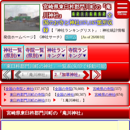
宮崎県東臼杵郡門川町の『庵
川神社』
全
国のお寺と神社157,167箇所収
録
【『神社ランキングリスト』：神社統計情報
発信ホームページ】《神社サーチ》
ホーム
[As of 26/08/10]
神社一覧
寺院一覧
神社ラン
寺院ラン
(県別)▼
(県別)▼
キング▼
キング▼
「東臼杵郡門川町の神社」一覧表(矢印で移動可能)
1.『庵川神社』
2.『加草神社』
【
全国の寺院と神社
(157,167)】 【
全国の寺院
(76,660)
宮崎県の寺院
(337)
東臼杵郡門川町の寺院
(5)】 【
全国の神社
(80,507)
宮崎県の神社
(674)
東臼杵郡門川町の神社
(11)
「1.庵川神社」
】
宮崎県東臼杵郡門川町の『庵川神社』