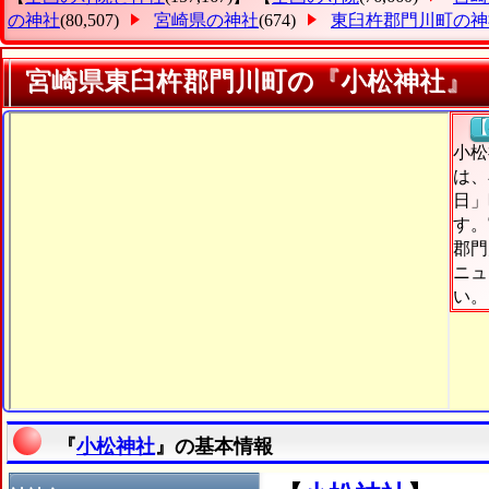
の神社
(80,507)
宮崎県の神社
(674)
東臼杵郡門川町の神
宮崎県東臼杵郡門川町の『小松神社』
【
小松
は、
日」
す。
郡門
ニュ
い。
『
小松神社
』の基本情報