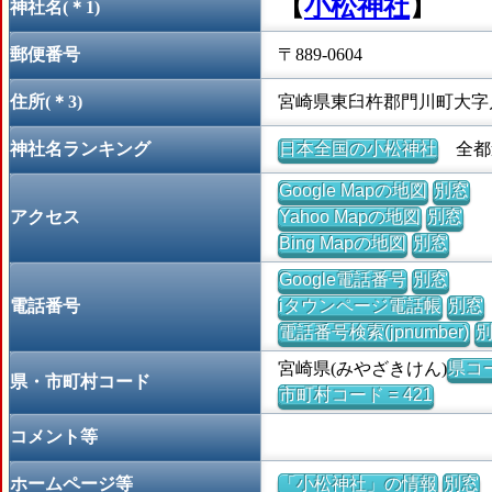
【
小松神社
】
神社名(＊1)
郵便番号
〒889-0604
住所(＊3)
宮崎県東臼杵郡門川町大字
神社名ランキング
日本全国の小松神社
全都道
Google Mapの地図
別窓
アクセス
Yahoo Mapの地図
別窓
Bing Mapの地図
別窓
Google電話番号
別窓
電話番号
iタウンページ電話帳
別窓
電話番号検索(jpnumber)
宮崎県(みやざきけん)
県コー
県・市町村コード
市町村コード = 421
コメント等
ホームページ等
「小松神社」の情報
別窓