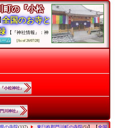
川町の『小松
全国のお寺と
収録
【『神社情報』：神
ホーム
[As of 26/07/28]
7.『小松神社』
.『門川神社』
県の寺院
(337)
東臼杵郡門川町の寺院
(5)】 【
全国