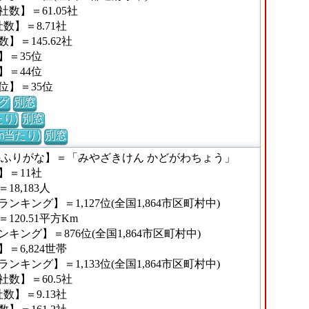
数】＝61.05社
】＝8.71社
＝145.62社
】＝35位
】＝44位
位】＝35位
グ
別窓
り)
別窓
m当たり)
別窓
のふりがな】＝「みやざきけん かどがわちょう」
】＝11社
8,183人
キング】＝1,127位(全国1,864市区町村中)
20.51平方Km
ング】＝876位(全国1,864市区町村中)
6,824世帯
キング】＝1,133位(全国1,864市区町村中)
数】＝60.5社
】＝9.13社