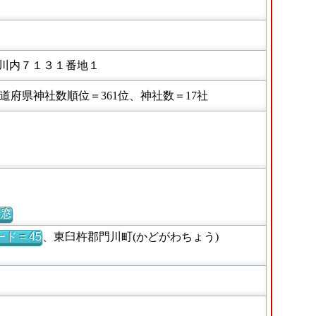
川内７１３１番地１
府県神社数順位＝361位、神社数＝17社
別窓
ド = 45
、東臼杵郡門川町(かどがわちょう)