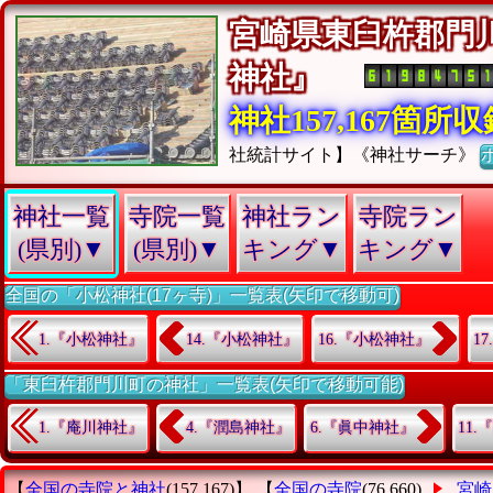
宮崎県東臼杵郡門
神社』
神社157,167箇所
社統計サイト】《神社サーチ》
神社一覧
寺院一覧
神社ラン
寺院ラン
(県別)▼
(県別)▼
キング▼
キング▼
全国の「小松神社(17ヶ寺)」一覧表(矢印で移動可)
1.『小松神社』
14.『小松神社』
16.『小松神社』
1
「東臼杵郡門川町の神社」一覧表(矢印で移動可能)
1.『庵川神社』
4.『潤島神社』
6.『眞中神社』
11
【
全国の寺院と神社
(157,167)】 【
全国の寺院
(76,660)
宮崎