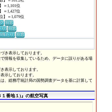
＝161.2社
1,101位
1,427位
＝1,079位
グ
別窓
り)
別窓
m当たり)
別窓
基づき表示しております。
由で情報を収集しているため、データに誤りがある場
づき表示しております。
き表示しております。
報は、総務庁統計局の国勢調査データを基に計算して
３１番地１)』の航空写真