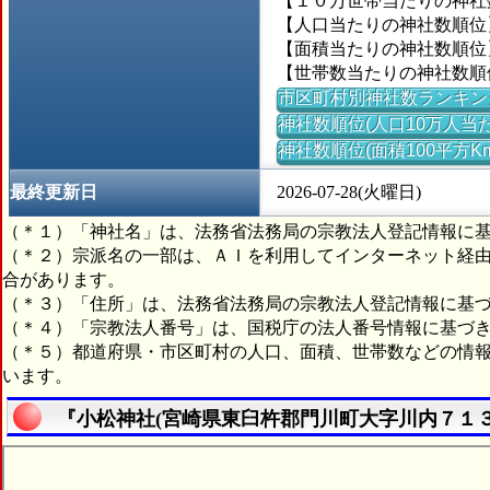
【１０万世帯当たりの神社数】
【人口当たりの神社数順位】＝
【面積当たりの神社数順位】＝
【世帯数当たりの神社数順位】
市区町村別神社数ランキン
神社数順位(人口10万人当た
神社数順位(面積100平方K
最終更新日
2026-07-28(火曜日)
（＊１）「神社名」は、法務省法務局の宗教法人登記情報に
（＊２）宗派名の一部は、ＡＩを利用してインターネット経
合があります。
（＊３）「住所」は、法務省法務局の宗教法人登記情報に基
（＊４）「宗教法人番号」は、国税庁の法人番号情報に基づ
（＊５）都道府県・市区町村の人口、面積、世帯数などの情
います。
『小松神社(宮崎県東臼杵郡門川町大字川内７１