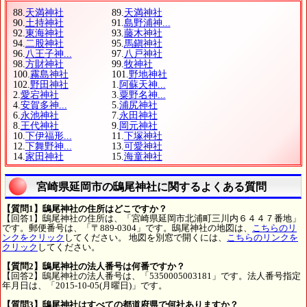
88.
天満神社
89.
天満神社
90.
土持神社
91.
島野浦神...
92.
東海神社
93.
藤木神社
94.
二股神社
95.
馬鎭神社
96.
八王子神...
97.
八戸神社
98.
方財神社
99.
牧神社
100.
霧島神社
101.
野地神社
102.
野田神社
1.
阿蘇天神...
2.
愛宕神社
3.
粟野名神...
4.
安賀多神...
5.
浦尻神社
6.
永池神社
7.
永田神社
8.
王代神社
9.
岡元神社
10.
下伊福形...
11.
下塚神社
12.
下舞野神...
13.
可愛神社
14.
家田神社
15.
海童神社
宮崎県延岡市の鴟尾神社に関するよくある質問
【質問1】鴟尾神社の住所はどこですか？
【回答1】鴟尾神社の住所は、「宮崎県延岡市北浦町三川内６４４７番地」
です。郵便番号は、「〒889-0304」です。鴟尾神社の地図は、
こちらのリ
ンクをクリック
してください。 地図を別窓で開くには、
こちらのリンクを
クリック
してください。
【質問2】鴟尾神社の法人番号は何番ですか？
【回答2】鴟尾神社の法人番号は、「5350005003181」です。法人番号指定
年月日は、「2015-10-05(月曜日)」です。
【質問3】鴟尾神社はすべての都道府県で何社ありますか？