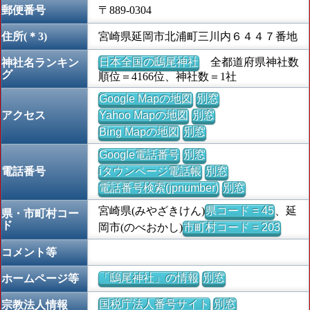
郵便番号
〒889-0304
住所(＊3)
宮崎県延岡市北浦町三川内６４４７番地
日本全国の鴟尾神社
全都道府県神社数
神社名ランキン
グ
順位＝4166位、神社数＝1社
Google Mapの地図
別窓
アクセス
Yahoo Mapの地図
別窓
Bing Mapの地図
別窓
Google電話番号
別窓
電話番号
iタウンページ電話帳
別窓
電話番号検索(jpnumber)
別窓
宮崎県(みやざきけん)
県コード = 45
、延
県・市町村コー
ド
岡市(のべおかし)
市町村コード = 203
コメント等
「鴟尾神社」の情報
別窓
ホームページ等
国税庁法人番号サイト
別窓
宗教法人情報