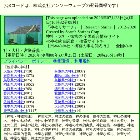
（QRコードは、株式会社デンソーウェーブの登録商標です）
[This page was uploaded on 2026年07月28日(火曜
日)10時32分09秒]
『神社リサーチ』 ｜ Research Shrine
｜
2012-2026
Created by
Search Shrines Corp.
神社・大社・御宮の
全国総合情報サイト
≪神社統合調査・
検索サイト≫
【日本の神社・御宮の事を知ろう】
－全国の神
社・大社・宮殿辞典－
【更新日時：2026年(令和08年)07月25日（土曜日）20時26分14秒】
プライバシー・ポリシー
、
稼働環境
、
利用規約
【他府県の神社】
大阪府の神社
(719)
兵庫県の神社
(3837)
奈良県の神社
(1373)
和歌山県の神社
(434)
鳥取県の神社
(825)
島根県の神社
(1167)
岡山県の神社
(1652)
広島県の神社
(2828)
山口県の神社
(765)
徳島県の神社
(1309)
香川県の神社
(801)
愛媛県の神社
(1250)
高知県の神社
(2162)
福岡県の神社
(3391)
佐賀県の神社
(1095)
長崎県の神社
(1314)
熊本県の神社
(1379)
大分県の神社
(2091)
鹿児島県の神社
(1117)
沖縄県の神社
(14)
【神社・神道関連】：神聖な木、神道の教義、神の使者、信仰の対象、神社の御神
木、神社の結婚式、神社の神道哲学、神聖な音楽、神社の神道道場、神道の祭り、神
道の伝説、神社の社殿、神社の参拝者、神道の宗教的実践、神社建築、神道教、神道
教義、神聖な器具、神社の境内神社、神道の儀式服、神社の神聖な場所、神の意志、
神社の宗教的意義、神聖な習慣、神聖な儀式服、神聖な詩、神聖な巡礼、神聖な絵
画、神聖な場所、神道の宗教体系