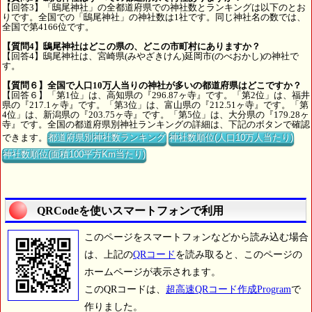
【回答3】「鴟尾神社」の全都道府県での神社数とランキングは以下のとお
りです。全国での「鴟尾神社」の神社数は1社です。同じ神社名の数では、
全国で第4166位です。
【質問4】鴟尾神社はどこの県の、どこの市町村にありますか？
【回答4】鴟尾神社は、宮崎県(みやざきけん)延岡市(のべおかし)の神社で
す。
【質問６】全国で人口10万人当りの神社が多いの都道府県はどこですか？
【回答６】「第1位」は、高知県の『296.87ヶ寺』です。「第2位」は、福井
県の『217.1ヶ寺』です。「第3位」は、富山県の『212.51ヶ寺』です。「第
4位」は、新潟県の『203.75ヶ寺』です。「第5位」は、大分県の『179.28ヶ
寺』です。全国の都道府県別神社ランキングの詳細は、下記のボタンで確認
できます。
都道府県別神社数ランキング
神社数順位(人口10万人当たり)
神社数順位(面積100平方Km当たり)
QRCodeを使いスマートフォンで利用
このページをスマートフォンなどから読み込む場合
は、上記の
QRコード
を読み取ると、このページの
ホームページが表示されます。
このQRコードは、
超高速QRコード作成Program
で
作りました。