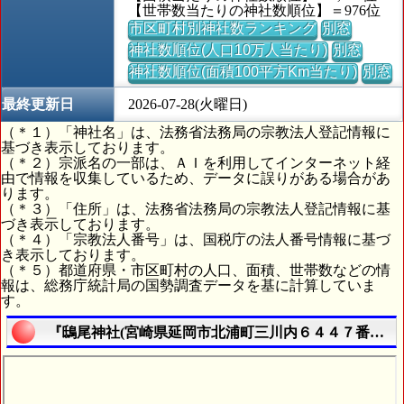
【世帯数当たりの神社数順位】＝976位
市区町村別神社数ランキング
別窓
神社数順位(人口10万人当たり)
別窓
神社数順位(面積100平方Km当たり)
別窓
最終更新日
2026-07-28(火曜日)
（＊１）「神社名」は、法務省法務局の宗教法人登記情報に
基づき表示しております。
（＊２）宗派名の一部は、ＡＩを利用してインターネット経
由で情報を収集しているため、データに誤りがある場合があ
ります。
（＊３）「住所」は、法務省法務局の宗教法人登記情報に基
づき表示しております。
（＊４）「宗教法人番号」は、国税庁の法人番号情報に基づ
き表示しております。
（＊５）都道府県・市区町村の人口、面積、世帯数などの情
報は、総務庁統計局の国勢調査データを基に計算していま
す。
『鴟尾神社(宮崎県延岡市北浦町三川内６４４７番地)