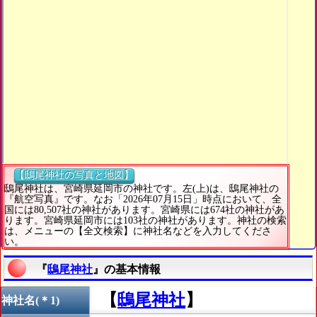
【鴟尾神社の写真と地図】
鴟尾神社は、宮崎県延岡市の神社です。左(上)は、鴟尾神社の
『航空写真』です。なお「2026年07月15日」時点において、全
国には80,507社の神社があります。宮崎県には674社の神社があ
ります。宮崎県延岡市には103社の神社があります。神社の検索
は、メニューの【全文検索】に神社名などを入力してくださ
い。
『
鴟尾神社
』の基本情報
【
鴟尾神社
】
神社名(＊1)