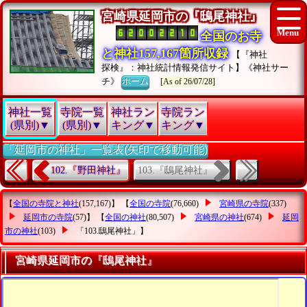
宮崎県延岡市の『鴟尾神社』
全国のお寺
と神社157,167箇所収録
【『神社
探検』：神社統計情報発信サイト】《神社サー
チ》
ホーム
[As of 26/07/28]
神社一覧
寺院一覧
神社ラン
寺院ラン
(県別)▼
(県別)▼
キング▼
キング▼
「延岡市の神社」一覧表(矢印で移動可能)
103.『鴟尾神社』
102.『野田神社』
【
全国の寺院と神社
(157,167)】 【
全国の寺院
(76,660)
宮崎県の寺院
(337)
延岡市の寺院
(57)】 【
全国の神社
(80,507)
宮崎県の神社
(674)
延岡
市の神社
(103)
「103.鴟尾神社」
】
宮崎県延岡市の『鴟尾神社』