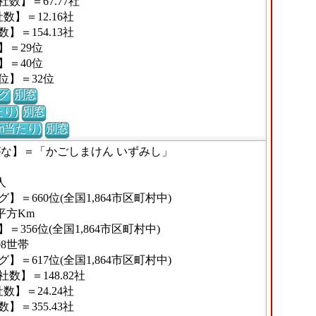
数】＝67.77社
】＝12.16社
＝154.13社
】＝29位
】＝40位
位】＝32位
グ
別窓
り)
別窓
m当たり)
別窓
がな】＝「かごしまけん いずみし」
人
＝660位(全国1,864市区町村中)
平方Km
356位(全国1,864市区町村中)
08世帯
＝617位(全国1,864市区町村中)
】＝148.82社
】＝24.24社
＝355.43社