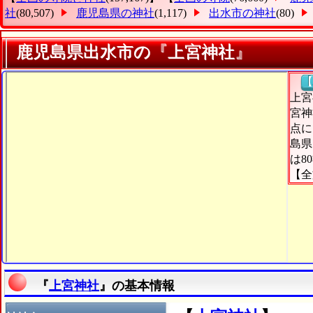
社
(80,507)
鹿児島県の神社
(1,117)
出水市の神社
(80)
鹿児島県出水市の『上宮神社』
【
上宮
宮神
点に
島県
は8
【全
『
上宮神社
』の基本情報