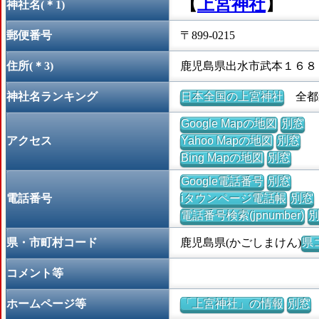
【
上宮神社
】
神社名(＊1)
郵便番号
〒899-0215
住所(＊3)
鹿児島県出水市武本１６８
神社名ランキング
日本全国の上宮神社
全都道
Google Mapの地図
別窓
アクセス
Yahoo Mapの地図
別窓
Bing Mapの地図
別窓
Google電話番号
別窓
電話番号
iタウンページ電話帳
別窓
電話番号検索(jpnumber)
県・市町村コード
鹿児島県(かごしまけん)
県コ
コメント等
ホームページ等
「上宮神社」の情報
別窓