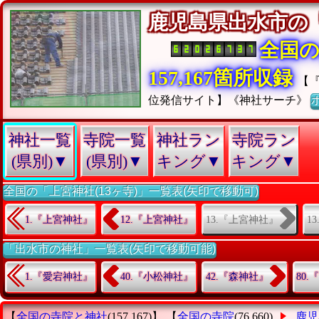
鹿児島県出水市の
全国
157,167箇所収録
【
位発信サイト】《神社サーチ》
神社一覧
寺院一覧
神社ラン
寺院ラン
(県別)▼
(県別)▼
キング▼
キング▼
全国の「上宮神社(13ヶ寺)」一覧表(矢印で移動可)
13.『上宮神社』
1
1.『上宮神社』
12.『上宮神社』
「出水市の神社」一覧表(矢印で移動可能)
1.『愛宕神社』
40.『小松神社』
42.『森神社』
80
【
全国の寺院と神社
(157,167)】 【
全国の寺院
(76,660)
鹿児