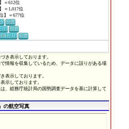
＝612位
1,017位
】＝677位
グ
別窓
り)
別窓
m当たり)
別窓
基づき表示しております。
由で情報を収集しているため、データに誤りがある場
づき表示しております。
き表示しております。
報は、総務庁統計局の国勢調査データを基に計算して
』の航空写真