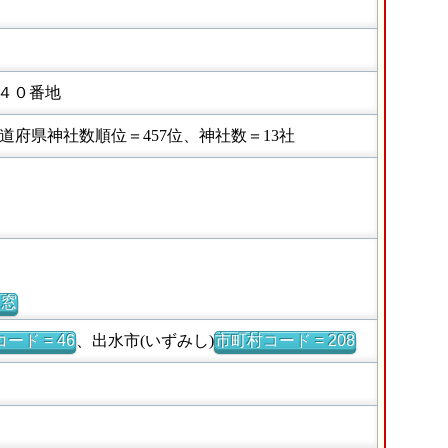
４０番地
府県神社数順位＝457位、神社数＝13社
別窓
ード = 46
、出水市(いずみし)
市町村コード = 208