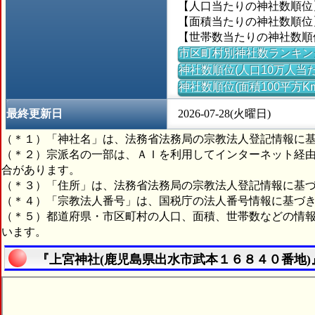
【人口当たりの神社数順位】
【面積当たりの神社数順位】＝
【世帯数当たりの神社数順位
市区町村別神社数ランキン
神社数順位(人口10万人当た
神社数順位(面積100平方K
最終更新日
2026-07-28(火曜日)
（＊１）「神社名」は、法務省法務局の宗教法人登記情報に
（＊２）宗派名の一部は、ＡＩを利用してインターネット経
合があります。
（＊３）「住所」は、法務省法務局の宗教法人登記情報に基
（＊４）「宗教法人番号」は、国税庁の法人番号情報に基づ
（＊５）都道府県・市区町村の人口、面積、世帯数などの情
います。
『上宮神社(鹿児島県出水市武本１６８４０番地)