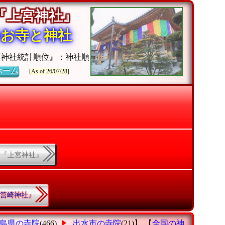
『上宮神社』
のお寺と神社
『神社統計順位』：神社順
ホーム
[As of 26/07/28]
3.『上宮神社』
.『筥崎神社』
島県の寺院
(466)
出水市の寺院
(21)】 【
全国の神