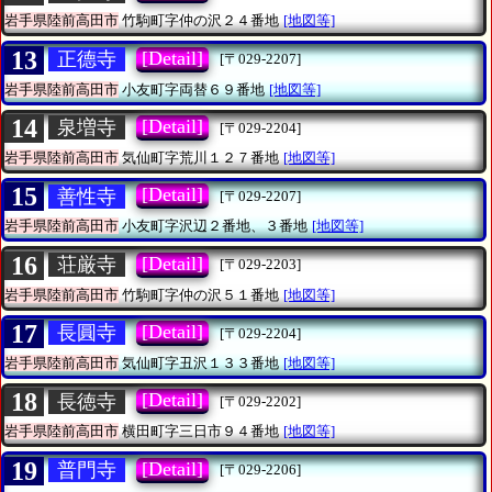
岩手県陸前高田市
竹駒町字仲の沢２４番地
[地図等]
13
[Detail]
正德寺
[〒029-2207]
岩手県陸前高田市
小友町字両替６９番地
[地図等]
14
[Detail]
泉増寺
[〒029-2204]
岩手県陸前高田市
気仙町字荒川１２７番地
[地図等]
15
[Detail]
善性寺
[〒029-2207]
岩手県陸前高田市
小友町字沢辺２番地、３番地
[地図等]
16
[Detail]
荘厳寺
[〒029-2203]
岩手県陸前高田市
竹駒町字仲の沢５１番地
[地図等]
17
[Detail]
長圓寺
[〒029-2204]
岩手県陸前高田市
気仙町字丑沢１３３番地
[地図等]
18
[Detail]
長徳寺
[〒029-2202]
岩手県陸前高田市
横田町字三日市９４番地
[地図等]
19
[Detail]
普門寺
[〒029-2206]