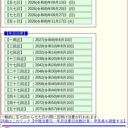
【年忌法要】
一般的に五七日から七七日の間に忌明け法要が行われます。
詳細はこのリンク【中陰法要日・年忌法要日自動計算・早見表を調査する】