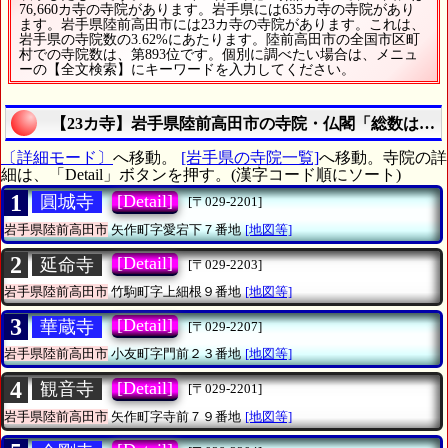
76,660カ寺の寺院があります。岩手県には635カ寺の寺院があり
ます。岩手県陸前高田市には23カ寺の寺院があります。これは、
岩手県の寺院数の3.62%にあたります。陸前高田市の全国市区町
村での寺院数は、第893位です。個別に調べたい場合は、メニュ
ーの【全文検索】にキーワードを入力してください。
【23カ寺】岩手県陸前高田市の寺院・仏閣「総数は23
〔詳細モード〕
へ移動。
[岩手県の寺院一覧]
へ移動。寺院の詳
細は、「Detail」ボタンを押す。(漢字コード順にソート)
1
[Detail]
圓城寺
[〒029-2201]
岩手県陸前高田市
矢作町字愛宕下７番地
[地図等]
2
[Detail]
延命寺
[〒029-2203]
岩手県陸前高田市
竹駒町字上細根９番地
[地図等]
3
[Detail]
華蔵寺
[〒029-2207]
岩手県陸前高田市
小友町字門前２３番地
[地図等]
4
[Detail]
観音寺
[〒029-2201]
岩手県陸前高田市
矢作町字寺前７９番地
[地図等]