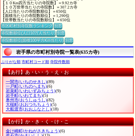
【１０Km四方当たりの寺院数】＝9.92カ寺
【１０万世帯当たりの寺院数】＝307.2カ寺
【人口当たりの寺院数順位】＝650位
【面積当たりの寺院数順位】＝1,290位
【世帯数当たりの寺院数順位】＝650位
市区町村別寺院数ランキング
別窓
寺院数順位(人口10万人当たり)
別窓
寺院数順位(面積100平方Km当たり)
別窓
岩手県の市町村別寺院一覧表(635カ寺)
ぶりがな順
市町村コード順
寺院件数順
【あ行】あ・い・う・え・お
一関市
(いちのせきし)
(89)
一戸町
(いちのへまち)
(6)
岩泉町
(いわいずみちょう)
(9)
岩手町
(いわてまち)
(5)
奥州市
(おうしゅうし)
(82)
大槌町
(おおつちちょう)
(5)
大船渡市
(おおふなとし)
(18)
【か行】か・き・く・け・こ
金け崎町
(かねがさきちょう)
(6)
釜石市
(かまいしし)
(13)