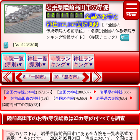
岩手県陸前高田市の寺院
全国のお寺と
神社157,167箇所収録
【『全国の
伝統寺院の名前順位』：名前別全国の仏教寺院ラ
ンキング情報サイト】《寺院チェック》
ホー
ム
[As of 26/08/10]
寺院一覧
神社一覧
寺院ラン
神社ラン
(県別)▼
(県別)▼
キング▼
キング▼
8.『一関市』
10.『釜石市』
【
全国の寺院と神社
(157,167)】 【
全国の神社
(80,507)
岩手県の神社
(866)
陸前高田市の神社
(18)】 【
全国の寺院
(76,660)
岩手県の寺院
(635)
陸前高田市の寺院
(23)】
陸前高田市のお寺(寺院総数は23カ寺)のすべてを調査
下記のリストは、岩手県陸前高田市にある全寺院を一覧表形式で
表示したものです。「2026年05月04日」時点において、全国には