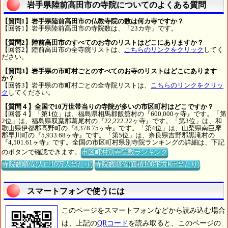
岩手県陸前高田市の寺院についてのよくある質問
【質問1】岩手県陸前高田市の仏教寺院の数は何カ寺ですか？
【回答1】岩手県陸前高田市の寺院数は、「23カ寺」です。
【質問2】陸前高田市のすべてのお寺のリストはどこにありますか？
【回答2】陸前高田市の全寺院リストは、
こちらのリンクをクリック
してく
ださい。
【質問3】岩手県の市町村ごとのすべてのお寺のリストはどこにあります
か？
【回答3】岩手県の市町村ごとの全寺院リストは、
こちらのリンクをクリッ
ク
してください。
【質問４】全国で10万世帯当りの寺院が多いの市区町村はどこですか？
【回答４】「第1位」は、福島県相馬郡飯舘村の『600,000ヶ寺』です。「第
2位」は、福島県双葉郡葛尾村の『22,222.22ヶ寺』です。「第3位」は、和
歌山県伊都郡高野町の『8,378.75ヶ寺』です。「第4位」は、山梨県南巨摩
郡早川町の『5,933.68ヶ寺』です。「第5位」は、奈良県吉野郡黒滝村の
『4,501.61ヶ寺』です。全国の市区町村県別寺院ランキングの詳細は、下記
のボタンで確認できます。
市区町村別寺院数ランキング
寺院数順位(人口10万人当たり)
寺院数順位(面積100平方Km当たり)
スマートフォンで使うには
このページをスマートフォンなどから読み込む場合
は、上記の
QRコード
を読み取ると、このページの