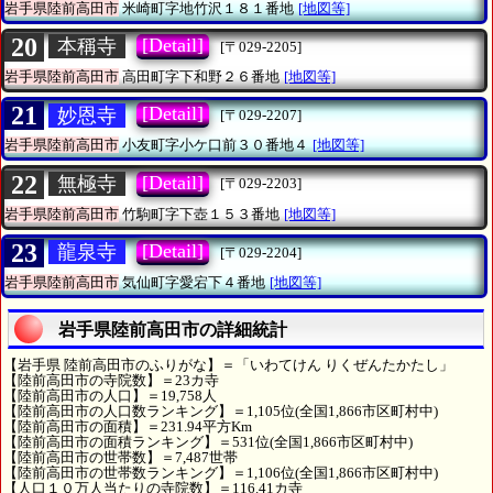
岩手県陸前高田市
米崎町字地竹沢１８１番地
[地図等]
20
[Detail]
本稱寺
[〒029-2205]
岩手県陸前高田市
高田町字下和野２６番地
[地図等]
21
[Detail]
妙恩寺
[〒029-2207]
岩手県陸前高田市
小友町字小ケ口前３０番地４
[地図等]
22
[Detail]
無極寺
[〒029-2203]
岩手県陸前高田市
竹駒町字下壺１５３番地
[地図等]
23
[Detail]
龍泉寺
[〒029-2204]
岩手県陸前高田市
気仙町字愛宕下４番地
[地図等]
岩手県陸前高田市の詳細統計
【岩手県 陸前高田市のふりがな】＝「いわてけん りくぜんたかたし」
【陸前高田市の寺院数】＝23カ寺
【陸前高田市の人口】＝19,758人
【陸前高田市の人口数ランキング】＝1,105位(全国1,866市区町村中)
【陸前高田市の面積】＝231.94平方Km
【陸前高田市の面積ランキング】＝531位(全国1,866市区町村中)
【陸前高田市の世帯数】＝7,487世帯
【陸前高田市の世帯数ランキング】＝1,106位(全国1,866市区町村中)
【人口１０万人当たりの寺院数】＝116.41カ寺