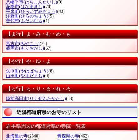
八幡平市
(はちまんたいし)
(9)
花巻市
(はなまきし)
(70)
平泉町
(ひらいずみちょう)
(43)
洋野町
(ひろのちょう)
(5)
普代村
(ふだいむら)
(1)
【ま行】ま・み・む・め・も
宮古市
(みやこし)
(22)
盛岡市
(もりおかし)
(67)
【や行】や・ゆ・よ
矢巾町
(やはばちょう)
(8)
山田町
(やまだまち)
(9)
【ら行】ら・り・る・れ・ろ
陸前高田市
(りくぜんたかたし)
(23)
近隣都道府県のお寺のリスト
岩手県周辺の都道府県の寺院一覧表
北海道の寺
(2340)
青森県の寺
(462)