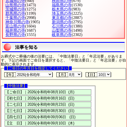
宮城県の寺
(940)
秋田県の寺
(679)
山形県の寺
(1473)
福島県の寺
(1530)
茨城県の寺
(1275)
栃木県の寺
(983)
群馬県の寺
(1199)
埼玉県の寺
(2225)
千葉県の寺
(2998)
東京都の寺
(2887)
神奈川県の寺
(1905)
新潟県の寺
(2795)
富山県の寺
(1604)
石川県の寺
(1380)
福井県の寺
(1687)
山梨県の寺
(1490)
長野県の寺
(1555)
岐阜県の寺
(2302)
法事を知る
お葬式やご葬儀の後の法要には、「中陰法要日」と「年忌法要」がありま
す。下記の画面でご命日を選択すると、「中陰法要日」と「年忌法要」が自
動的に表示されます。
【ご命日の年月日を指定してください】
【年】
【月】
【日】
【中陰法要】