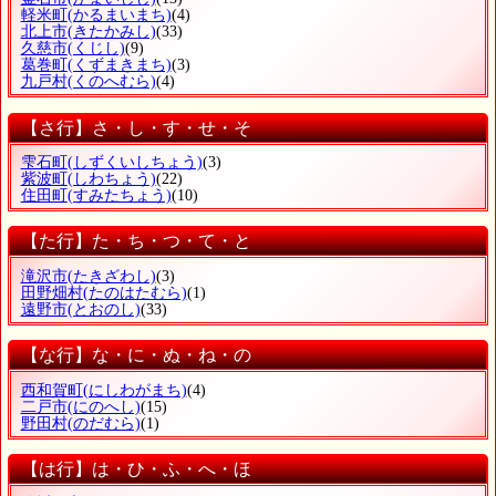
軽米町
(かるまいまち)
(4)
北上市
(きたかみし)
(33)
久慈市
(くじし)
(9)
葛巻町
(くずまきまち)
(3)
九戸村
(くのへむら)
(4)
【さ行】さ・し・す・せ・そ
雫石町
(しずくいしちょう)
(3)
紫波町
(しわちょう)
(22)
住田町
(すみたちょう)
(10)
【た行】た・ち・つ・て・と
滝沢市
(たきざわし)
(3)
田野畑村
(たのはたむら)
(1)
遠野市
(とおのし)
(33)
【な行】な・に・ぬ・ね・の
西和賀町
(にしわがまち)
(4)
二戸市
(にのへし)
(15)
野田村
(のだむら)
(1)
【は行】は・ひ・ふ・へ・ほ