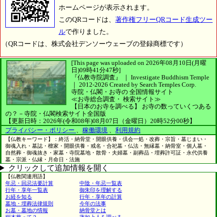
ホームページが表示されます。
このQRコードは、
著作権フリーQRコード生成ツー
ル
で作りました。
（QRコードは、株式会社デンソーウェーブの登録商標です）
[This page was uploaded on 2026年08月10日(月曜
日)09時41分47秒]
『仏教寺院調査』 ｜ Investigate Buddhism Temple
｜
2012-2026
Created by
Search Temples Corp.
寺院・仏閣・お寺の
全国情報サイト
≪お寺総合調査・
検索サイト≫
【日本のお寺を調べる】
お寺の数っていくつある
の？－寺院・仏閣検索サイト全国版
【更新日時：2026年(令和08年)08月07日（金曜日）20時52分00秒】
プライバシー・ポリシー
、
稼働環境
、
利用規約
【仏教キーワード】：終活・納骨堂・開眼供養・倶会一処・改葬・宗旨・墓じまい・
御魂入れ・墓誌・檀家・開眼供養・戒名・合祀墓・仏法・無縁墓・納骨室・個人墓・
自然葬・御魂抜き・家墓・寺院墓地・散骨・夫婦墓・副葬品・埋葬許可証・永代供養
墓・宗派・仏縁・月命日・法施
クリックして追加情報を開く
【仏教関連用語】
年忌・回忌法要計算
中陰・年忌一覧表
行年・享年一覧表
御朱印を理解する
お経を知る
行年・享年の計算
墓地・埋葬法律規則
今年の法事
お墓・墓地の情報
納骨堂とは
樹木葬って？
蓮如上人を調べる