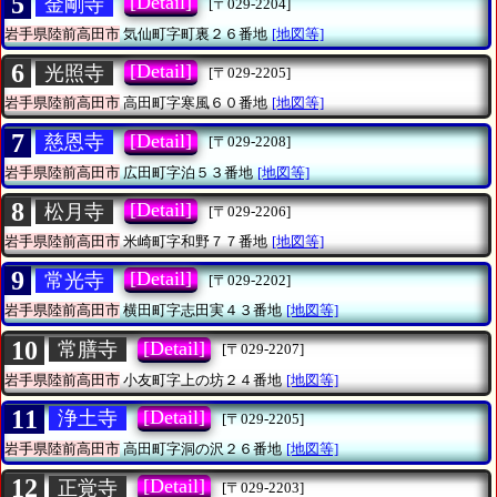
5
[Detail]
金剛寺
[〒029-2204]
岩手県陸前高田市
気仙町字町裏２６番地
[地図等]
6
[Detail]
光照寺
[〒029-2205]
岩手県陸前高田市
高田町字寒風６０番地
[地図等]
7
[Detail]
慈恩寺
[〒029-2208]
岩手県陸前高田市
広田町字泊５３番地
[地図等]
8
[Detail]
松月寺
[〒029-2206]
岩手県陸前高田市
米崎町字和野７７番地
[地図等]
9
[Detail]
常光寺
[〒029-2202]
岩手県陸前高田市
横田町字志田実４３番地
[地図等]
10
[Detail]
常膳寺
[〒029-2207]
岩手県陸前高田市
小友町字上の坊２４番地
[地図等]
11
[Detail]
浄土寺
[〒029-2205]
岩手県陸前高田市
高田町字洞の沢２６番地
[地図等]
12
[Detail]
正覚寺
[〒029-2203]