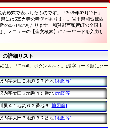
形式で表示したものです。「2026年07月13日」
手県には635カ寺の寺院があります。岩手県和賀郡西
の0.63%にあたります。和賀郡西和賀町の全国市
合は、メニューの【全文検索】にキーワードを入力し
》の詳細リスト
は、「Detail」ボタンを押す。(漢字コード順にソー
沢内字太田３地割５７番地
[地図等]
沢内字太田３地割４５番地
[地図等]
川尻４１地割６２番地６
[地図等]
沢内字太田３地割３２番地
[地図等]