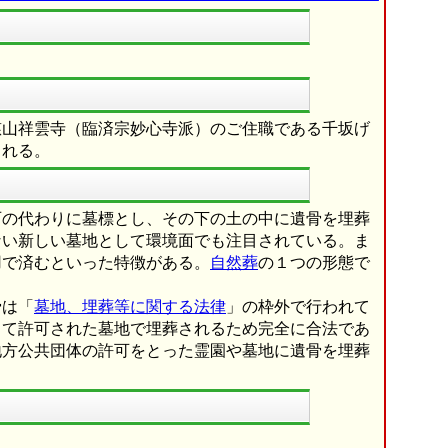
慈山祥雲寺（臨済宗妙心寺派）のご住職である千坂げ
される。
石の代わりに墓標とし、その下の土の中に遺骨を埋葬
ない新しい墓地として環境面でも注目されている。ま
用で済むといった特徴がある。
自然葬
の１つの形態で
骨は「
墓地、埋葬等に関する法律
」の枠外で行われて
って許可された墓地で埋葬されるため完全に合法であ
地方公共団体の許可をとった霊園や墓地に遺骨を埋葬