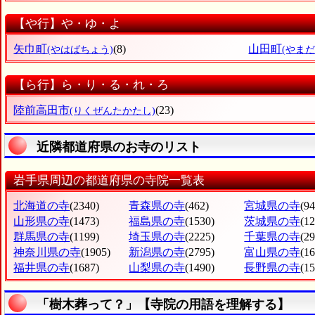
【や行】や・ゆ・よ
矢巾町
(8)
山田町
(やはばちょう)
(やまだ
【ら行】ら・り・る・れ・ろ
陸前高田市
(23)
(りくぜんたかたし)
近隣都道府県のお寺のリスト
岩手県周辺の都道府県の寺院一覧表
北海道の寺
(2340)
青森県の寺
(462)
宮城県の寺
(94
山形県の寺
(1473)
福島県の寺
(1530)
茨城県の寺
(1
群馬県の寺
(1199)
埼玉県の寺
(2225)
千葉県の寺
(2
神奈川県の寺
(1905)
新潟県の寺
(2795)
富山県の寺
(1
福井県の寺
(1687)
山梨県の寺
(1490)
長野県の寺
(1
「樹木葬って？」【寺院の用語を理解する】