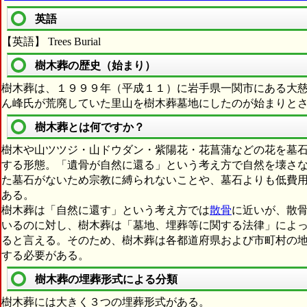
英語
【英語】 Trees Burial
樹木葬の歴史（始まり）
樹木葬は、１９９９年（平成１１）に岩手県一関市にある大
ん峰氏が荒廃していた里山を樹木葬墓地にしたのが始まりと
樹木葬とは何ですか？
樹木や山ツツジ・山ドウダン・紫陽花・花菖蒲などの花を墓
する形態。「遺骨が自然に還る」という考え方で自然を壊さ
た墓石がないため宗教に縛られないことや、墓石よりも低費
ある。
樹木葬は「自然に還す」という考え方では
散骨
に近いが、散
いるのに対し、樹木葬は「墓地、埋葬等に関する法律」によ
ると言える。そのため、樹木葬は各都道府県および市町村の
する必要がある。
樹木葬の埋葬形式による分類
樹木葬には大きく３つの埋葬形式がある。