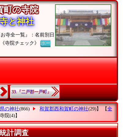
和賀町の寺院
寺と神社
『お寺全一覧』：名前別日
】《寺院チェック》
ホー
33.『二戸郡一戸町』
県の神社
(866)
和賀郡西和賀町の神社
(29)】 【
全
寺院
(4)】
統計調査