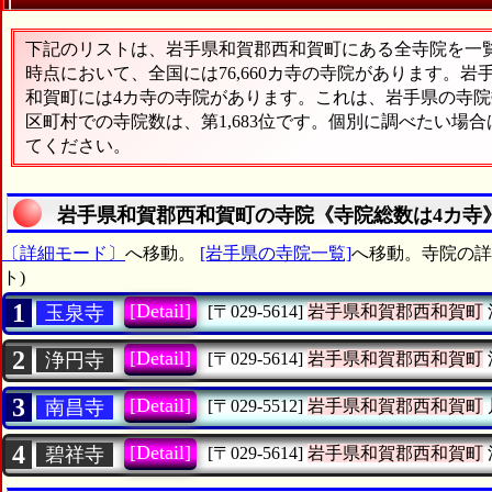
下記のリストは、岩手県和賀郡西和賀町にある全寺院を一覧表
時点において、全国には76,660カ寺の寺院があります。岩
和賀町には4カ寺の寺院があります。これは、岩手県の寺院数
区町村での寺院数は、第1,683位です。個別に調べたい場
てください。
岩手県和賀郡西和賀町の寺院《寺院総数は4カ寺
〔詳細モード〕
へ移動。
[岩手県の寺院一覧]
へ移動。寺院の詳細
ト)
1
[Detail]
玉泉寺
[〒029-5614]
岩手県和賀郡西和賀町
2
[Detail]
浄円寺
[〒029-5614]
岩手県和賀郡西和賀町
3
[Detail]
南昌寺
[〒029-5512]
岩手県和賀郡西和賀町
4
[Detail]
碧祥寺
[〒029-5614]
岩手県和賀郡西和賀町