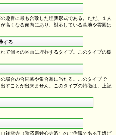
葬の趣旨に最も合致した埋葬形式である。ただ、１人
用が高くなる傾向にあり、対応している墓地や霊園は
葬する
入れて個々の区画に埋葬するタイプ。このタイプの樹
墓の場合の合同墓や集合墓に当たる。このタイプで
り出すことが出来ません。このタイプの特徴は、上記
慈山祥雲寺（臨済宗妙心寺派）のご住職である千坂げ