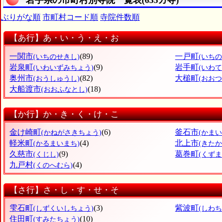
ぶりがな順
市町村コード順
寺院件数順
【あ行】あ・い・う・え・お
一関市
(89)
一戸町
(いちのせきし)
(いち
岩泉町
(9)
岩手町
(いわいずみちょう)
(いわて
奥州市
(82)
大槌町
(おうしゅうし)
(おお
大船渡市
(18)
(おおふなとし)
【か行】か・き・く・け・こ
金け崎町
(6)
釜石市
(かねがさきちょう)
(かまい
軽米町
(4)
北上市
(かるまいまち)
(きたか
久慈市
(9)
葛巻町
(くじし)
(くず
九戸村
(4)
(くのへむら)
【さ行】さ・し・す・せ・そ
雫石町
(3)
紫波町
(しずくいしちょう)
(しわち
住田町
(10)
(すみたちょう)