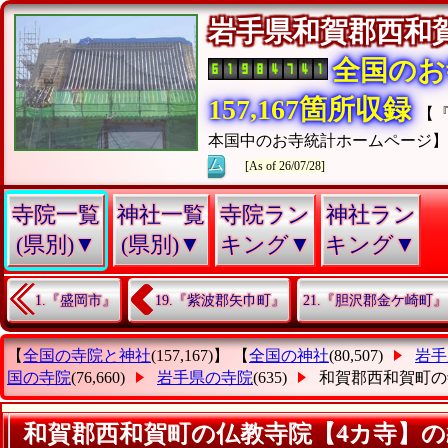
岩手県和賀郡西
全国のお
157,167箇所収録
【
本国中のお寺統計ホームページ
ム
[As of 26/07/28]
寺院一覧
神社一覧
寺院ラン
神社ラン
(県別)▼
(県別)▼
キング▼
キング▼
1.『盛岡市』
19.『紫波郡矢巾町』
21.『胆沢郡金ケ崎町』
【
全国の寺院と神社
(157,167)】 【
全国の神社
(80,507)
岩手
国の寺院
(76,660)
岩手県の寺院
(635)
和賀郡西和賀町の
和賀郡西和賀町の仏教寺院【4カ寺】の