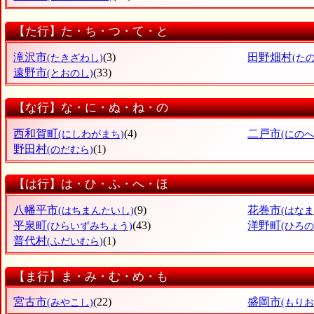
【た行】た・ち・つ・て・と
滝沢市
(3)
田野畑村
(たきざわし)
(た
遠野市
(33)
(とおのし)
【な行】な・に・ぬ・ね・の
西和賀町
(4)
二戸市
(にしわがまち)
(にのへ
野田村
(1)
(のだむら)
【は行】は・ひ・ふ・へ・ほ
八幡平市
(9)
花巻市
(はちまんたいし)
(はなま
平泉町
(43)
洋野町
(ひらいずみちょう)
(ひろ
普代村
(1)
(ふだいむら)
【ま行】ま・み・む・め・も
宮古市
(22)
盛岡市
(みやこし)
(もりお