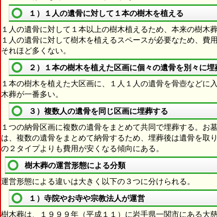
１）１人の遺骨に対して１本の樹木を植える
１人の遺骨に対して１本以上の樹木植えるため、本来の樹木
１人の遺骨に対して樹木を植えるスペースが必要なため、費
それほど多くない。
２）１本の樹木を植えた区画に個々の遺骨を別々に埋
１本の樹木を植えた大区画に、１人１人の遺骨を骨壺などに
木葬が一番多い。
３）複数人の遺骨を同じ区画に埋葬する
１つの納骨区画に複数の遺骨をまとめて共同で埋葬する。お
は、複数の遺骨をまとめて納骨するため、埋葬後は遺骨を取
の２タイプよりも費用が安くなる傾向にある。
樹木葬の運営形態による分類
運営形態による違いは大きく以下の３つに分けられる。
１）寺院やお寺や宗教法人が運営
樹木葬は、１９９９年（平成１１）に岩手県一関市にある大