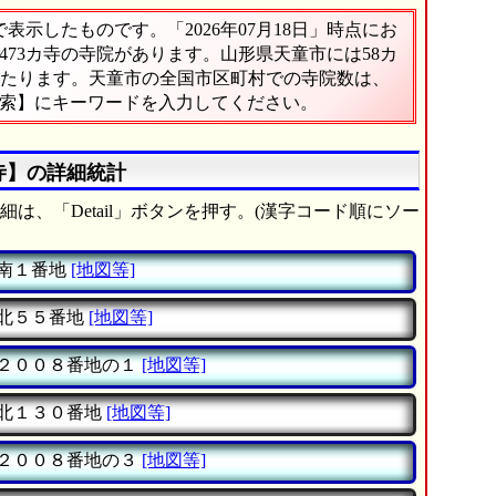
示したものです。「2026年07月18日」時点にお
,473カ寺の寺院があります。山形県天童市には58カ
にあたります。天童市の全国市区町村での寺院数は、
検索】にキーワードを入力してください。
カ寺】の詳細統計
は、「Detail」ボタンを押す。(漢字コード順にソー
南１番地
[地図等]
北５５番地
[地図等]
２００８番地の１
[地図等]
北１３０番地
[地図等]
２００８番地の３
[地図等]