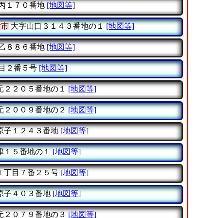
丙１７０番地
[地図等]
童市
大字山口３１４３番地の１
[地図等]
乙８８６番地
[地図等]
目２番５号
[地図等]
元２２０５番地の１
[地図等]
元２００９番地の２
[地図等]
原子１２４３番地
[地図等]
津１５番地の１
[地図等]
１丁目７番２５号
[地図等]
原子４０３番地
[地図等]
元２０７９番地の３
[地図等]