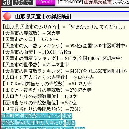
58
[Detail]
綠陰寺
[〒994-0006]
山形県天童市
大字成
山形県天童市の詳細統計
【山形県 天童市のふりがな】＝「やまがたけん てんどうし」
【天童市の寺院数】＝58カ寺
【天童市の人口】＝62,194人
【天童市の人口数ランキング】＝598位(全国1,866市区町村中)
【天童市の面積】＝113.01平方Km
【天童市の面積ランキング】＝911位(全国1,866市区町村中)
【天童市の世帯数】＝21,428世帯
【天童市の世帯数ランキング】＝645位(全国1,866市区町村中)
【人口１０万人当たりの寺院数】＝93.26カ寺
【１０Km四方当たりの寺院数】＝51.32カ寺
【１０万世帯当たりの寺院数】＝270.67カ寺
【人口当たりの寺院数順位】＝830位
【面積当たりの寺院数順位】＝581位
【世帯数当たりの寺院数順位】＝736位
市区町村別寺院数ランキング
別窓
寺院数順位(人口10万人当たり)
別窓