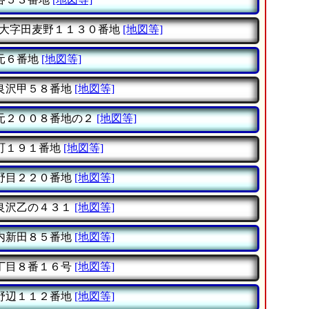
大字田麦野１１３０番地
[地図等]
元６番地
[地図等]
良沢甲５８番地
[地図等]
元２００８番地の２
[地図等]
町１９１番地
[地図等]
野目２２０番地
[地図等]
良沢乙の４３１
[地図等]
内新田８５番地
[地図等]
丁目８番１６号
[地図等]
野辺１１２番地
[地図等]