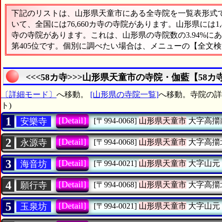
下記のリストは、山形県天童市にある全寺院を一覧表形式で表
いて、全国には76,660カ寺の寺院があります。山形県には1
寺の寺院があります。これは、山形県の寺院数の3.94%
第405位です。個別に調べたい場合は、メニューの【全文
<<<58カ寺>>>山形県天童市の寺院・伽藍【58
〔詳細モード〕
へ移動。
[山形県の寺院一覧]
へ移動。寺院の詳細
ト)
1
[Detail]
安樂寺
[〒994-0068]
山形県天童市
大字高擶
2
[Detail]
永源寺
[〒994-0068]
山形県天童市
大字高擶
3
[Detail]
海音坊
[〒994-0021]
山形県天童市
大字山元
4
[Detail]
願行寺
[〒994-0068]
山形県天童市
大字高擶
5
[Detail]
玉泉坊
[〒994-0021]
山形県天童市
大字山元