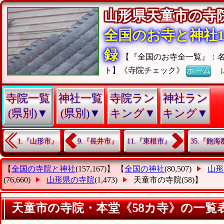
山形県天童市の
全国のお寺と神社15
録
【『全国のお寺全一覧』：
ト】《寺院チェック》
ホーム
[
寺院一覧
神社一覧
寺院ラン
神社ラン
(県別)▼
(県別)▼
キング▼
キング▼
1.『山形市』
9.『長井市』
11.『東根市』
35.『飽
【
全国の寺院と神社
(157,167)】 【
全国の神社
(80,507)
山形
(76,660)
山形県の寺院
(1,473)
天童市の寺院
(58)】
天童市の寺院・本堂《58カ寺》の一覧