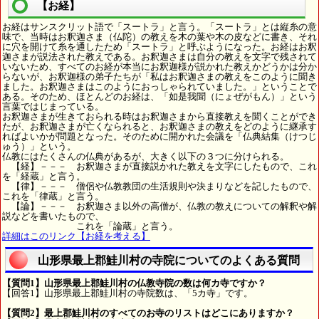
【お経】
お経はサンスクリット語で「スートラ」と言う。「スートラ」とは縦糸の意
味で、当時はお釈迦さま（仏陀）の教えを木の葉や木の皮などに書き、それ
に穴を開けて糸を通したため「スートラ」と呼ぶようになった。お経はお釈
迦さまが説法された教えである。お釈迦さまは自分の教えを文字で残されて
いないため、すべてのお経が本当にお釈迦様が説かれた教えかどうかは分か
らないが、お釈迦様の弟子たちが「私はお釈迦さまの教えをこのように聞き
ました。お釈迦さまはこのようにおっしゃられていました。」ということで
ある。そのため、ほとんどのお経は、「如是我聞（にょぜがもん）」という
言葉ではじまっている。
お釈迦さまが生きておられる時はお釈迦さまから直接教えを聞くことができ
たが、お釈迦さまが亡くなられると、お釈迦さまの教えをどのように継承す
ればよいかが問題となった。そのために開かれた会議を「仏典結集（けつじ
ゅう）」という。
仏教にはたくさんの仏典があるが、大きく以下の３つに分けられる。
【経】－－－ お釈迦さまが直接説かれた教えを文字にしたもので、これ
を「経蔵」と言う。
【律】－－－ 僧侶や仏教教団の生活規則や決まりなどを記したもので、
これを「律蔵」と言う。
【論】－－－ お釈迦さま以外の高僧が、仏教の教えについての解釈や解
説などを書いたもので、
これを「論蔵」と言う。
詳細はこのリンク【お経を考える】
山形県最上郡鮭川村の寺院についてのよくある質問
【質問1】山形県最上郡鮭川村の仏教寺院の数は何カ寺ですか？
【回答1】山形県最上郡鮭川村の寺院数は、「5カ寺」です。
【質問2】最上郡鮭川村のすべてのお寺のリストはどこにありますか？