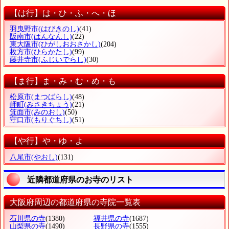
【は行】は・ひ・ふ・へ・ほ
羽曳野市
(はびきのし)
(41)
阪南市
(はんなんし)
(22)
東大阪市
(ひがしおおさかし)
(204)
枚方市
(ひらかたし)
(99)
藤井寺市
(ふじいでらし)
(30)
【ま行】ま・み・む・め・も
松原市
(まつばらし)
(48)
岬町
(みさきちょう)
(21)
箕面市
(みのおし)
(50)
守口市
(もりぐちし)
(51)
【や行】や・ゆ・よ
八尾市
(やおし)
(131)
近隣都道府県のお寺のリスト
大阪府周辺の都道府県の寺院一覧表
石川県の寺
(1380)
福井県の寺
(1687)
山梨県の寺
(1490)
長野県の寺
(1555)