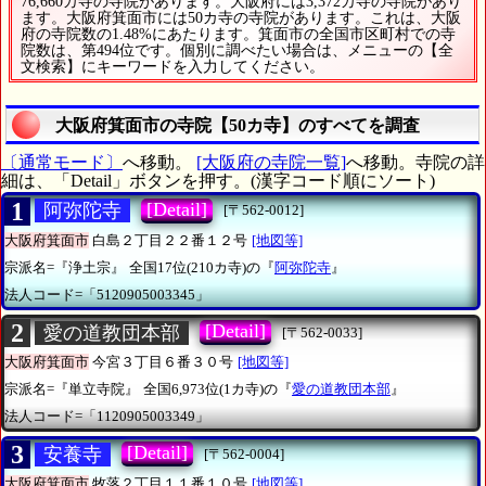
76,660カ寺の寺院があります。大阪府には3,372カ寺の寺院があり
ます。大阪府箕面市には50カ寺の寺院があります。これは、大阪
府の寺院数の1.48%にあたります。箕面市の全国市区町村での寺
院数は、第494位です。個別に調べたい場合は、メニューの【全
文検索】にキーワードを入力してください。
大阪府箕面市の寺院【50カ寺】のすべてを調査
〔通常モード〕
へ移動。
[大阪府の寺院一覧]
へ移動。寺院の詳
細は、「Detail」ボタンを押す。(漢字コード順にソート)
1
[Detail]
阿弥陀寺
[〒562-0012]
大阪府箕面市
白島２丁目２２番１２号
[地図等]
宗派名=『浄土宗』
全国17位(210カ寺)の『
阿弥陀寺
』
法人コード=「5120905003345」
2
[Detail]
愛の道教団本部
[〒562-0033]
大阪府箕面市
今宮３丁目６番３０号
[地図等]
宗派名=『単立寺院』
全国6,973位(1カ寺)の『
愛の道教団本部
』
法人コード=「1120905003349」
3
[Detail]
安養寺
[〒562-0004]
大阪府箕面市
牧落２丁目１１番１０号
[地図等]