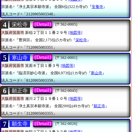
宗派名=『浄土真宗本願寺派』
全国6位(322カ寺)の『
安養寺
』
法人コード=「2120905003348」
4
[Detail]
栄松寺
[〒562-0005]
大阪府箕面市
新稲２丁目１１番２９号
[地図等]
宗派名=『曹洞宗』
全国2,175位(5カ寺)の『
栄松寺
』
法人コード=「7120905003351」
5
[Detail]
寒山寺
[〒562-0001]
大阪府箕面市
箕面８丁目１番３号
[地図等]
宗派名=『臨済宗妙心寺派』
全国6,973位(1カ寺)の『
寒山寺
』
法人コード=「8120905003359」
6
[Detail]
願正寺
[〒562-0045]
大阪府箕面市
瀬川２丁目１９番１０号
[地図等]
宗派名=『浄土真宗本願寺派』
全国200位(49カ寺)の『
願正寺
』
法人コード=「3120905003355」
7
[Detail]
願生寺
[〒562-0026]
大阪府箕面市
外院２丁目１３番３２号
[地図等]