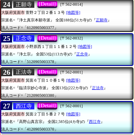
24
[Detail]
正願寺
[〒562-0014]
大阪府箕面市
萱野２丁目２番１３号
[地図等]
宗派名=『浄土真宗本願寺派』
全国188位(51カ寺)の『
正願寺
』
法人コード=「6120905003377」
25
[Detail]
正念寺
[〒562-0032]
大阪府箕面市
小野原西１丁目１１番１２号
[地図等]
宗派名=『浄土宗』
全国53位(113カ寺)の『
正念寺
』
法人コード=「5120905003378」
26
[Detail]
正法寺
[〒562-0001]
大阪府箕面市
箕面６丁目１０番１号
[地図等]
宗派名=『臨済宗妙心寺派』
全国13位(222カ寺)の『
正法寺
』
法人コード=「2120905003380」
27
[Detail]
西江寺
[〒562-0001]
大阪府箕面市
箕面２丁目５番２７号
[地図等]
宗派名=『高野山真言宗』
全国2,585位(4カ寺)の『
西江寺
』
法人コード=「4120905003370」