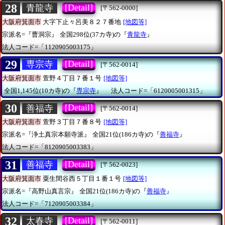
28
[Detail]
青龍寺
[〒562-0000]
大阪府箕面市
大字下止々呂美８２７番地
[地図等]
宗派名=『曹洞宗』
全国298位(37カ寺)の『
青龍寺
』
法人コード=「1120905003175」
29
[Detail]
専宗寺
[〒562-0014]
大阪府箕面市
萱野４丁目７番１号
[地図等]
全国1,145位(10カ寺)の『
専宗寺
』
法人コード=「6120005001315」
30
[Detail]
善福寺
[〒562-0014]
大阪府箕面市
萱野３丁目７番８号
[地図等]
宗派名=『浄土真宗本願寺派』
全国21位(186カ寺)の『
善福寺
』
法人コード=「8120905003383」
31
[Detail]
善福寺
[〒562-0023]
大阪府箕面市
粟生間谷西５丁目１番１号
[地図等]
宗派名=『高野山真言宗』
全国21位(186カ寺)の『
善福寺
』
法人コード=「7120905003384」
32
[Detail]
太春寺
[〒562-0011]