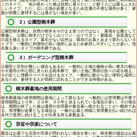
このタイプ。「命が終わった後は自然に還りたい」と願う人には最もふさわ
しいタイプ。ただ、広い土地が必要となるため交通の不便な場所が多く、家
族が頻繁に参拝するには適さない場合が多い。
２）公園型樹木葬
公園型樹木葬は、自然の樹木をそのまま使うのではなく、墓地を公園として
整備し、公園に樹木だけでなく山ツツジ・山ドウダン・紫陽花・花菖蒲など
の花を植えるタイプ。墓石がない以外は、既存のお墓とあまり変わらないタ
イプで、一般的に利便性の良い場所にあるため参拝しやすいことが多い。現
在最も多いタイプの樹木葬である。
３）ガーデニング型樹木葬
公園型と区別が難しい場合もあるが、一般的に土地の価格が高い東京の都心
や大都市の中心部に見られる樹木葬で、狭い土地に季節の折々の花を植え、
その近くに埋葬スペースを設けるタイプ。一般的に駅から近い便利な場所に
あるため、参拝する人が気軽に訪れることができる特徴がある。
樹木葬墓地の使用期間
樹木葬墓地の使用期間は墓地によって異なるが、一般的には管理費は不要で
使用期間は１０年、２０年、３０年と決まられている場合が多い。その場合
は、期間が終了した後は遺骨が合同墓や集合墓へ移されることが一般的であ
る。管理費が必要となる場合は、一般のお墓と同様に管理費を払い続ければ
永代で使用し続けることが出来る所も多数ある。
宗旨や宗派について
最近はお墓でも宗旨や宗派が問われない場合が多いが、樹木葬の場合はお墓