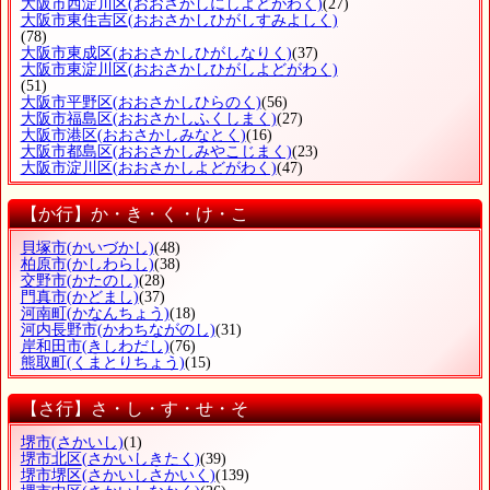
大阪市西淀川区
(おおさかしにしよどがわく)
(27)
大阪市東住吉区
(おおさかしひがしすみよしく)
(78)
大阪市東成区
(おおさかしひがしなりく)
(37)
大阪市東淀川区
(おおさかしひがしよどがわく)
(51)
大阪市平野区
(おおさかしひらのく)
(56)
大阪市福島区
(おおさかしふくしまく)
(27)
大阪市港区
(おおさかしみなとく)
(16)
大阪市都島区
(おおさかしみやこじまく)
(23)
大阪市淀川区
(おおさかしよどがわく)
(47)
【か行】か・き・く・け・こ
貝塚市
(かいづかし)
(48)
柏原市
(かしわらし)
(38)
交野市
(かたのし)
(28)
門真市
(かどまし)
(37)
河南町
(かなんちょう)
(18)
河内長野市
(かわちながのし)
(31)
岸和田市
(きしわだし)
(76)
熊取町
(くまとりちょう)
(15)
【さ行】さ・し・す・せ・そ
堺市
(さかいし)
(1)
堺市北区
(さかいしきたく)
(39)
堺市堺区
(さかいしさかいく)
(139)