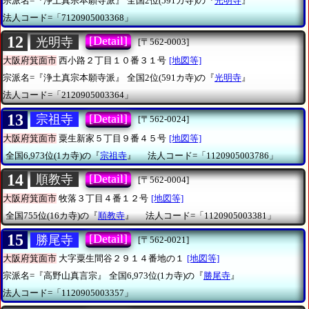
宗派名=『浄土真宗本願寺派』
全国2位(591カ寺)の『
光明寺
』
法人コード=「7120905003368」
12
[Detail]
光明寺
[〒562-0003]
大阪府箕面市
西小路２丁目１０番３１号
[地図等]
宗派名=『浄土真宗本願寺派』
全国2位(591カ寺)の『
光明寺
』
法人コード=「2120905003364」
13
[Detail]
宗祖寺
[〒562-0024]
大阪府箕面市
粟生新家５丁目９番４５号
[地図等]
全国6,973位(1カ寺)の『
宗祖寺
』
法人コード=「1120905003786」
14
[Detail]
順教寺
[〒562-0004]
大阪府箕面市
牧落３丁目４番１２号
[地図等]
全国755位(16カ寺)の『
順教寺
』
法人コード=「1120905003381」
15
[Detail]
勝尾寺
[〒562-0021]
大阪府箕面市
大字粟生間谷２９１４番地の１
[地図等]
宗派名=『高野山真言宗』
全国6,973位(1カ寺)の『
勝尾寺
』
法人コード=「1120905003357」