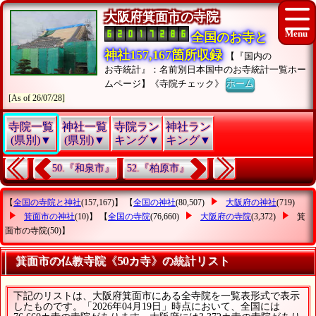
大阪府箕面市の寺院
全国のお寺と
神社157,167箇所収録
【『国内の
お寺統計』：名前別日本国中のお寺統計一覧ホー
ムページ】《寺院チェック》
ホーム
[As of 26/07/28]
寺院一覧
神社一覧
寺院ラン
神社ラン
(県別)▼
(県別)▼
キング▼
キング▼
50.『和泉市』
52.『柏原市』
【
全国の寺院と神社
(157,167)】 【
全国の神社
(80,507)
大阪府の神社
(719)
箕面市の神社
(10)】 【
全国の寺院
(76,660)
大阪府の寺院
(3,372)
箕
面市の寺院
(50)】
箕面市の仏教寺院《50カ寺》の統計リスト
下記のリストは、大阪府箕面市にある全寺院を一覧表形式で表示
したものです。「2026年04月19日」時点において、全国には