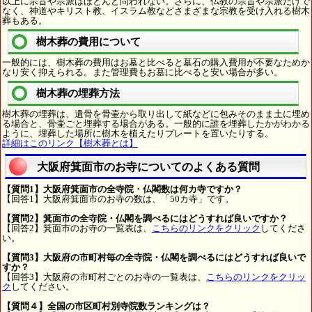
以上に宗旨や宗派はほとんど問われない。さらに、仏教の宗旨や宗派だけで
なく、神道やキリスト教、イスラム教などさまざまな宗教を受け入れる樹木
葬もある。
樹木葬の費用について
一般的には、樹木葬の費用はお墓と比べると墓石の購入費用が不要なためか
なり安く抑えられる。また管理費もお墓に比べると安い場合が多い。
樹木葬の埋葬方法
樹木葬の埋葬は、遺骨を骨壷から取り出して紙などに包みそのまま土に埋め
る場合と、骨壷ごと埋葬する場合がある。一般的に誰を埋葬したかがわかる
ように、埋葬した場所に樹木を植えたりプレートを置いたりする。
詳細はこのリンク【樹木葬とは】
大阪府箕面市のお寺についてのよくある質問
【質問1】大阪府箕面市の全寺院・仏閣数は何カ寺ですか？
【回答1】大阪府箕面市のお寺の数は、「50カ寺」です。
【質問2】箕面市の全寺院・仏閣を調べるにはどうすれば良いですか？
【回答2】箕面市のお寺の一覧表は、
こちらのリンクをクリック
してくださ
い。
【質問3】大阪府の市町村毎の全寺院・仏閣を調べるにはどうすれば良いで
すか？
【回答3】大阪府の市町村ごとのお寺の一覧表は、
こちらのリンクをクリッ
ク
してください。
【質問４】全国の市区町村別寺院数ランキングは？