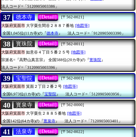
法人コード=「5120905003386」
37
[Detail]
徳本寺
[〒562-0021]
大阪府箕面市
大字粟生間谷２８８７番地
[地図等]
全国1,045位(11カ寺)の『
徳本寺
』
法人コード=「9120905003390」
38
[Detail]
寳珠院
[〒562-0011]
大阪府箕面市
如意谷４丁目５番２５号
[地図等]
宗派名=『高野山真言宗』
全国588位(20カ寺)の『
寳珠院
』
法人コード=「3120905003396」
39
[Detail]
宝聖院
[〒562-0001]
大阪府箕面市
箕面２丁目２番２号
[地図等]
全国6,973位(1カ寺)の『
宝聖院
』
法人コード=「5120905003956」
40
[Detail]
寳泉寺
[〒562-0000]
大阪府箕面市
大字粟生２８８５番地
[地図等]
全国142位(64カ寺)の『
寳泉寺
』
法人コード=「7120905003401」
41
[Detail]
法泉寺
[〒562-0022]