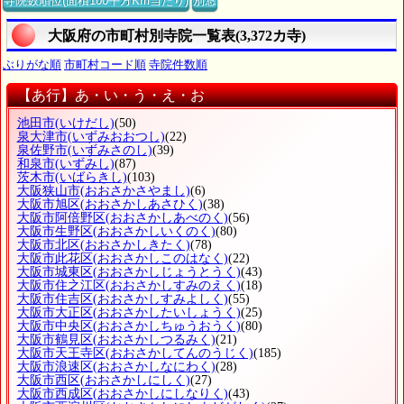
寺院数順位(面積100平方Km当たり)
別窓
大阪府の市町村別寺院一覧表(3,372カ寺)
ぶりがな順
市町村コード順
寺院件数順
【あ行】あ・い・う・え・お
池田市
(いけだし)
(50)
泉大津市
(いずみおおつし)
(22)
泉佐野市
(いずみさのし)
(39)
和泉市
(いずみし)
(87)
茨木市
(いばらきし)
(103)
大阪狭山市
(おおさかさやまし)
(6)
大阪市旭区
(おおさかしあさひく)
(38)
大阪市阿倍野区
(おおさかしあべのく)
(56)
大阪市生野区
(おおさかしいくのく)
(80)
大阪市北区
(おおさかしきたく)
(78)
大阪市此花区
(おおさかしこのはなく)
(22)
大阪市城東区
(おおさかしじょうとうく)
(43)
大阪市住之江区
(おおさかしすみのえく)
(18)
大阪市住吉区
(おおさかしすみよしく)
(55)
大阪市大正区
(おおさかしたいしょうく)
(25)
大阪市中央区
(おおさかしちゅうおうく)
(80)
大阪市鶴見区
(おおさかしつるみく)
(21)
大阪市天王寺区
(おおさかしてんのうじく)
(185)
大阪市浪速区
(おおさかしなにわく)
(28)
大阪市西区
(おおさかしにしく)
(27)
大阪市西成区
(おおさかしにしなりく)
(43)