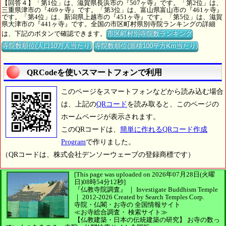
【回答４】「第1位」は、滋賀県長浜市の『507ヶ寺』です。「第2位」は、
三重県津市の『469ヶ寺』です。「第3位」は、富山県富山市の『461ヶ寺』
です。「第4位」は、新潟県上越市の『451ヶ寺』です。「第5位」は、滋賀
県大津市の『441ヶ寺』です。全国の市区町村県別寺院ランキングの詳細
は、下記のボタンで確認できます。
市区町村別寺院数ランキング
寺院数順位(人口10万人当たり)
寺院数順位(面積100平方Km当たり)
QRCodeを使いスマートフォンで利用
このページをスマートフォンなどから読み込む場合
は、上記の
QRコード
を読み取ると、このページの
ホームページが表示されます。
このQRコードは、
簡単に作れるQRコード作成
Program
で作りました。
（QRコードは、株式会社デンソーウェーブの登録商標です）
[This page was uploaded on 2026年07月28日(火曜
日)08時54分12秒]
『仏教寺院調査』 ｜ Investigate Buddhism Temple
｜
2012-2026
Created by
Search Temples Corp.
寺院・仏閣・お寺の
全国情報サイト
≪お寺総合調査・
検索サイト≫
【仏教建築・日本の伝統建築の研究】
お寺の数っ