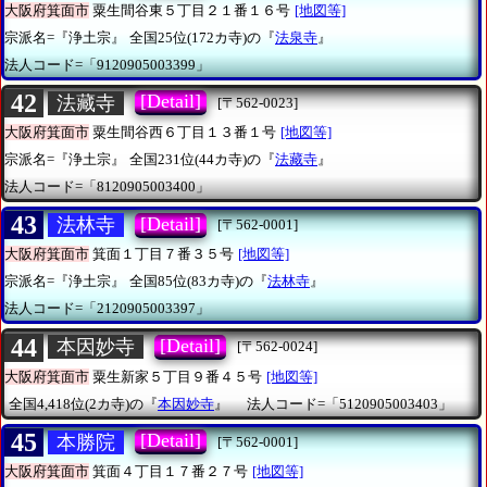
大阪府箕面市
粟生間谷東５丁目２１番１６号
[地図等]
宗派名=『浄土宗』
全国25位(172カ寺)の『
法泉寺
』
法人コード=「9120905003399」
42
[Detail]
法藏寺
[〒562-0023]
大阪府箕面市
粟生間谷西６丁目１３番１号
[地図等]
宗派名=『浄土宗』
全国231位(44カ寺)の『
法藏寺
』
法人コード=「8120905003400」
43
[Detail]
法林寺
[〒562-0001]
大阪府箕面市
箕面１丁目７番３５号
[地図等]
宗派名=『浄土宗』
全国85位(83カ寺)の『
法林寺
』
法人コード=「2120905003397」
44
[Detail]
本因妙寺
[〒562-0024]
大阪府箕面市
粟生新家５丁目９番４５号
[地図等]
全国4,418位(2カ寺)の『
本因妙寺
』
法人コード=「5120905003403」
45
[Detail]
本勝院
[〒562-0001]
大阪府箕面市
箕面４丁目１７番２７号
[地図等]