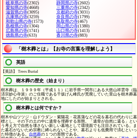
岐阜県の寺
(2302)
静岡県の寺
(2602)
愛知県の寺
(4668)
三重県の寺
(2342)
滋賀県の寺
(3095)
京都府の寺
(3031)
兵庫県の寺
(3259)
奈良県の寺
(1799)
和歌山県の寺
(1573)
鳥取県の寺
(467)
島根県の寺
(1304)
岡山県の寺
(1380)
広島県の寺
(1741)
山口県の寺
(1413)
徳島県の寺
(633)
香川県の寺
(883)
「樹木葬とは」【お寺の言葉を理解しよう】
英語
【英語】 Trees Burial
樹木葬の歴史（始まり）
樹木葬は、１９９９年（平成１１）に岩手県一関市にある大慈山祥雲寺（臨
済宗妙心寺派）のご住職である千坂げん峰氏が荒廃していた里山を樹木葬墓
地にしたのが始まりとされる。
樹木葬とは何ですか？
樹木や山ツツジ・山ドウダン・紫陽花・花菖蒲などの花を墓石の代わりに墓
標とし、その下の土の中に遺骨を埋葬する形態。「遺骨が自然に還る」とい
う考え方で自然を壊さない新しい墓地として環境面でも注目されている。ま
た墓石がないため宗教に縛られないことや、墓石よりも低費用で済むといっ
た特徴がある。
自然葬
の１つの形態である。