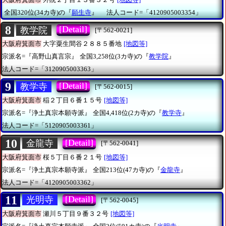
全国320位(34カ寺)の『
願生寺
』
法人コード=「4120905003354」
8
[Detail]
教学院
[〒562-0021]
大阪府箕面市
大字粟生間谷２８８５番地
[地図等]
宗派名=『高野山真言宗』
全国3,258位(3カ寺)の『
教学院
』
法人コード=「3120905003363」
9
[Detail]
教学寺
[〒562-0015]
大阪府箕面市
稲２丁目６番１５号
[地図等]
宗派名=『浄土真宗本願寺派』
全国4,418位(2カ寺)の『
教学寺
』
法人コード=「5120905003361」
10
[Detail]
金龍寺
[〒562-0041]
大阪府箕面市
桜５丁目６番２１号
[地図等]
宗派名=『浄土真宗本願寺派』
全国213位(47カ寺)の『
金龍寺
』
法人コード=「4120905003362」
11
[Detail]
光明寺
[〒562-0045]
大阪府箕面市
瀬川５丁目９番３２号
[地図等]