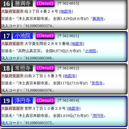
16
[Detail]
勝満寺
[〒562-0015]
大阪府箕面市
稲３丁目４番２４号
[地図等]
宗派名=『浄土真宗本願寺派』
全国1,429位(8カ寺)の『
勝満寺
』
法人コード=「9120905003374」
17
[Detail]
小池院
[〒562-0021]
大阪府箕面市
大字粟生間谷２８８５番地
[地図等]
宗派名=『高野山真言宗』
全国6,973位(1カ寺)の『
小池院
』
法人コード=「9120905003366」
18
[Detail]
常照寺
[〒562-0012]
大阪府箕面市
白島２丁目１５番３号
[地図等]
宗派名=『浄土真宗本願寺派』
全国117位(73カ寺)の『
常照寺
』
法人コード=「7120905003376」
19
[Detail]
淨円寺
[〒562-0014]
大阪府箕面市
萱野３丁目１０番２９号
[地図等]
宗派名=『浄土真宗本願寺派』
全国1,616位(7カ寺)の『
淨円寺
』
法人コード=「8120905003375」