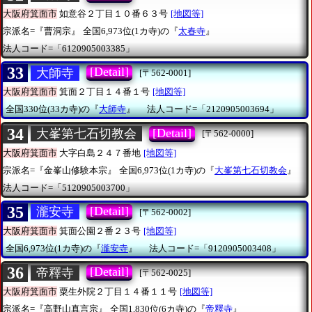
大阪府箕面市
如意谷２丁目１０番６３号
[地図等]
宗派名=『曹洞宗』
全国6,973位(1カ寺)の『
太春寺
』
法人コード=「6120905003385」
33
[Detail]
大師寺
[〒562-0001]
大阪府箕面市
箕面２丁目１４番１号
[地図等]
全国330位(33カ寺)の『
大師寺
』
法人コード=「2120905003694」
34
[Detail]
大峯第七石切教会
[〒562-0000]
大阪府箕面市
大字白島２４７番地
[地図等]
宗派名=『金峯山修験本宗』
全国6,973位(1カ寺)の『
大峯第七石切教会
』
法人コード=「5120905003700」
35
[Detail]
瀧安寺
[〒562-0002]
大阪府箕面市
箕面公園２番２３号
[地図等]
全国6,973位(1カ寺)の『
瀧安寺
』
法人コード=「9120905003408」
36
[Detail]
帝釋寺
[〒562-0025]
大阪府箕面市
粟生外院２丁目１４番１１号
[地図等]
宗派名=『高野山真言宗』
全国1,830位(6カ寺)の『
帝釋寺
』