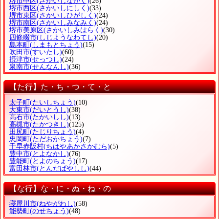
堺市中区
(さかいしなかく)
(26)
堺市西区
(さかいしにしく)
(33)
堺市東区
(さかいしひがしく)
(24)
堺市南区
(さかいしみなみく)
(24)
堺市美原区
(さかいしみはらく)
(30)
四條畷市
(しじようなわてし)
(20)
島本町
(しまもとちょう)
(15)
吹田市
(すいたし)
(60)
摂津市
(せっつし)
(24)
泉南市
(せんなんし)
(36)
【た行】た・ち・つ・て・と
太子町
(たいしちょう)
(10)
大東市
(だいとうし)
(38)
高石市
(たかいしし)
(13)
高槻市
(たかつきし)
(125)
田尻町
(たじりちょう)
(4)
忠岡町
(ただおかちょう)
(7)
千早赤阪村
(ちはやあかさかむら)
(5)
豊中市
(とよなかし)
(76)
豊能町
(とよのちょう)
(17)
富田林市
(とんだばやしし)
(44)
【な行】な・に・ぬ・ね・の
寝屋川市
(ねやがわし)
(58)
能勢町
(のせちょう)
(48)