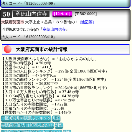
法人コード=「8120905003409」
50
[Detail]
竜徳山内信寺
[〒562-0000]
大阪府箕面市
大字上止々呂美１８９番地の１
[地図等]
全国6,973位(1カ寺)の『
竜徳山内信寺
』
法人コード=「6120905003410」
大阪府箕面市の統計情報
【大阪府 箕面市のふりがな】＝「おおさかふ みのおし」
【箕面市の寺院数】＝50カ寺
【箕面市の人口】＝133,411人
【箕面市の人口数ランキング】＝299位(全国1,866市区町村中)
【箕面市の面積】＝47.9平方Km
【箕面市の面積ランキング】＝1,324位(全国1,866市区町村中)
【箕面市の世帯数】＝56,829世帯
【箕面市の世帯数ランキング】＝294位(全国1,866市区町村中)
【人口１０万人当たりの寺院数】＝37.48カ寺
【１０Km四方当たりの寺院数】＝104.38カ寺
【１０万世帯当たりの寺院数】＝87.98カ寺
【人口当たりの寺院数順位】＝1,422位
【面積当たりの寺院数順位】＝255位
【世帯数当たりの寺院数順位】＝1,448位
市区町村別寺院数ランキング
別窓
寺院数順位(人口10万人当たり)
別窓