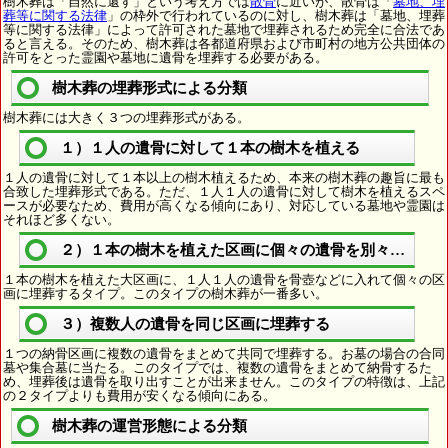
樹木葬は「自然に還す」という考え方では
散骨
に近いが、散骨は「
墓地、埋
葬等に関する法律
」の枠外で行われているのに対し、樹木葬は「墓地、埋葬
等に関する法律」によって許可された墓地で埋葬されるため完全に合法であ
ると言える。そのため、樹木葬は各都道府県および市町村の地方公共団体の
許可をとった霊園や墓地に遺骨を埋葬する必要がある。
樹木葬の埋葬形式による分類
樹木葬には大きく３つの埋葬形式がある。
１）１人の遺骨に対して１本の樹木を植える
１人の遺骨に対して１本以上の樹木植えるため、本来の樹木葬の趣旨に最も
合致した埋葬形式である。ただ、１人１人の遺骨に対して樹木を植えるスペ
ースが必要なため、費用が高くなる傾向にあり、対応している墓地や霊園は
それほど多くない。
２）１本の樹木を植えた区画に個々の遺骨を別々に埋葬
１本の樹木を植えた大区画に、１人１人の遺骨を骨壺などに入れて個々の区
画に埋葬するタイプ。このタイプの樹木葬が一番多い。
３）複数人の遺骨を同じ区画に埋葬する
１つの納骨区画に複数の遺骨をまとめて共同で埋葬する。お墓の場合の合同
墓や集合墓に当たる。このタイプでは、複数の遺骨をまとめて納骨するた
め、埋葬後は遺骨を取り出すことが出来ません。このタイプの特徴は、上記
の２タイプよりも費用が安くなる傾向にある。
樹木葬の運営形態による分類