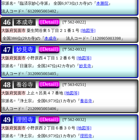
宗派名=『臨済宗妙心寺派』
全国6,973位(1カ寺)の『
本勝院
』
法人コード=「6120905003402」
46
[Detail]
本成寺
[〒562-0022]
大阪府箕面市
粟生間谷東５丁目２１番１号
[地図等]
全国386位(29カ寺)の『
本成寺
』
法人コード=「1120905003398」
47
[Detail]
妙見寺
[〒562-0032]
大阪府箕面市
小野原西４丁目１２番６号
[地図等]
宗派名=『日蓮宗』
全国247位(42カ寺)の『
妙見寺
』
法人コード=「3120905003405」
48
[Detail]
養谷寺
[〒563-0251]
大阪府箕面市
上止々呂美４７番地
[地図等]
宗派名=『浄土宗』
全国6,973位(1カ寺)の『
養谷寺
』
法人コード=「2120905003406」
49
[Detail]
理照寺
[〒562-0032]
大阪府箕面市
小野原西２丁目６番３０号
[地図等]
宗派名=『浄土宗』
全国6,973位(1カ寺)の『
理照寺
』