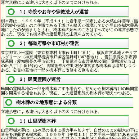
運営形態による違いは大きく以下の３つに分けられる。
１）寺院やお寺や宗教法人が運営
樹木葬は、１９９９年（平成１１）に岩手県一関市にある大慈山祥雲寺（臨
済宗妙心寺派）のご住職である千坂げん峰氏が荒廃していた里山を樹木葬墓
地にしたのが始まりとされ、樹木葬の始めのころはすべてがこの運営形態で
あった。現在でも樹木葬の運営形態の主流を占めている。
２）都道府県や市町村が運営
東京都立小平霊園（東京都東村山市萩山町1-16-1）、横浜市営墓地メモリア
ルグリーン（神奈川県横浜市戸塚区俣野町1367番地1）、愛知県長久手市卯
塚墓園（愛知県長久手市卯塚）、千葉県浦安市営墓地公園(千葉県浦安市日
の出八丁目1番1号)など、都道府県や市町村が運営する樹木葬は増加しつつ
ある。公営の墓地の一部を樹木葬に改修する例もある。
３）民間霊園が運営
民間の霊園墓地の一部を樹木葬にする場合や、初めから樹木葬専用の民間霊
園を開発する場合もある。現在、この運営形態の樹木葬が増えつつある。
樹木葬の立地形態による分類
立地形態による違いは大きく以下の３つに分けられる。
１）山里型樹木葬
山里型樹木葬は、山や里の樹木に極力手を加えず、自然のままの樹木の下に
遺骨を埋葬する樹木葬。１９９９年（平成１１）に岩手県一関市にある大慈
山祥雲寺（臨済宗妙心寺派）のご住職である千坂げん峰氏が始めた樹木葬は