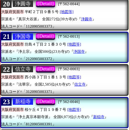
20
[Detail]
浄圓寺
[〒562-0044]
大阪府箕面市
半町２丁目９番５号
[地図等]
宗派名=『真宗大谷派』
全国272位(39カ寺)の『
浄圓寺
』
法人コード=「1120905003373」
21
[Detail]
浄国寺
[〒562-0013]
大阪府箕面市
坊島４丁目２１番３０号
[地図等]
宗派名=『浄土宗』
全国506位(23カ寺)の『
浄国寺
』
法人コード=「2120905003372」
22
[Detail]
信立寺
[〒562-0003]
大阪府箕面市
西小路３丁目１番１３号
[地図等]
宗派名=『法華宗』
全国2,585位(4カ寺)の『
信立寺
』
法人コード=「3120905003371」
23
[Detail]
新稲寺
[〒562-0046]
大阪府箕面市
桜ケ丘４丁目１９番７号
[地図等]
宗派名=『浄土真宗本願寺派』
全国6,973位(1カ寺)の『
新稲寺
』
法人コード=「8120905003391」