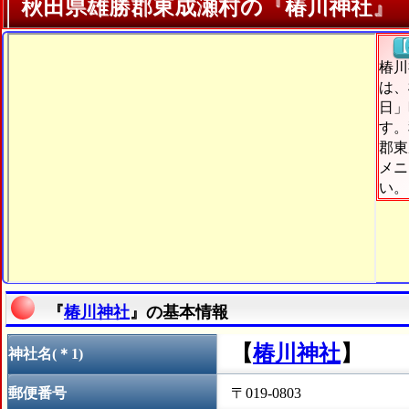
秋田県雄勝郡東成瀬村の『椿川神社』
【
椿川
は、
日」
す。
郡東
メニ
い。
『
椿川神社
』の基本情報
【
椿川神社
】
神社名(＊1)
郵便番号
〒019-0803