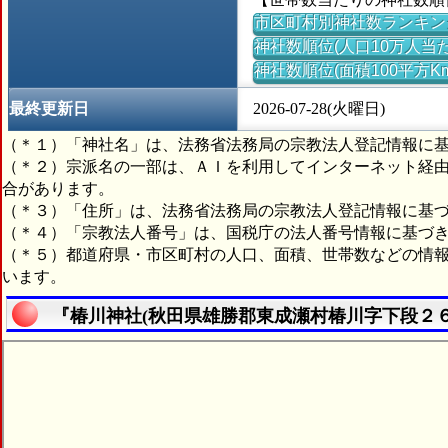
市区町村別神社数ランキン
神社数順位(人口10万人当た
神社数順位(面積100平方K
最終更新日
2026-07-28(火曜日)
（＊１）「神社名」は、法務省法務局の宗教法人登記情報に
（＊２）宗派名の一部は、ＡＩを利用してインターネット経
合があります。
（＊３）「住所」は、法務省法務局の宗教法人登記情報に基
（＊４）「宗教法人番号」は、国税庁の法人番号情報に基づ
（＊５）都道府県・市区町村の人口、面積、世帯数などの情
います。
『椿川神社(秋田県雄勝郡東成瀬村椿川字下段２