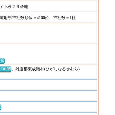
字下段２６番地
府県神社数順位＝4166位、神社数＝1社
別窓
= 05
、雄勝郡東成瀬村(ひがしなるせむら)
窓