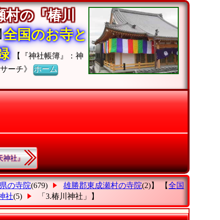
瀬村の『椿川
全国のお寺と
収録
【『神社帳簿』：神
社サーチ》
ホーム
『天神社』
県の寺院
(679)
雄勝郡東成瀬村の寺院
(2)】 【
全国
神社
(5)
「3.椿川神社」
】