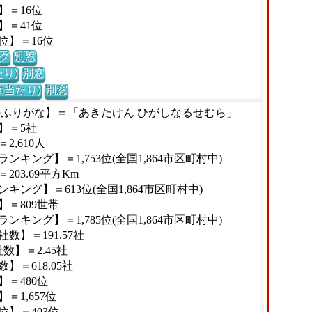
】＝16位
】＝41位
位】＝16位
グ
別窓
り)
別窓
m当たり)
別窓
のふりがな】＝「あきたけん ひがしなるせむら」
】＝5社
,610人
キング】＝1,753位(全国1,864市区町村中)
03.69平方Km
ング】＝613位(全国1,864市区町村中)
＝809世帯
キング】＝1,785位(全国1,864市区町村中)
】＝191.57社
】＝2.45社
＝618.05社
＝480位
1,657位
】＝403位