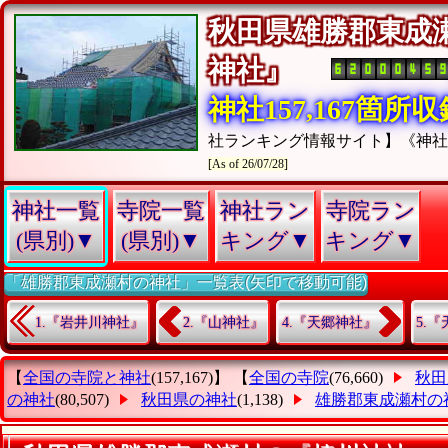
秋田県雄勝郡東成
神社』
神社157,167箇所
社ランキング情報サイト】《神
[As of 26/07/28]
神社一覧
寺院一覧
神社ラン
寺院ラン
(県別)▼
(県別)▼
キング▼
キング▼
「雄勝郡東成瀬村の神社」一覧表(矢印で移動可能)
1.『岩井川神社』
2.『山神社』
4.『天郷神社』
5.
【
全国の寺院と神社
(157,167)】 【
全国の寺院
(76,660)
秋田
の神社
(80,507)
秋田県の神社
(1,138)
雄勝郡東成瀬村の