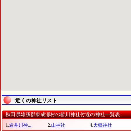
近くの神社リスト
秋田県雄勝郡東成瀬村の椿川神社付近の神社一覧表
1.
岩井川神...
2.
山神社
4.
天郷神社