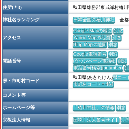
住所(＊3)
秋田県雄勝郡東成瀬村椿川
神社名ランキング
日本全国の椿川神社
全都道
Google Mapの地図
別窓
アクセス
Yahoo Mapの地図
別窓
Bing Mapの地図
別窓
Google電話番号
別窓
電話番号
iタウンページ電話帳
別窓
電話番号検索(jpnumber)
秋田県(あきたけん)
県コード 
県・市町村コード
市町村コード = 464
コメント等
ホームページ等
「椿川神社」の情報
別窓
宗教法人情報
国税庁法人番号サイト
別