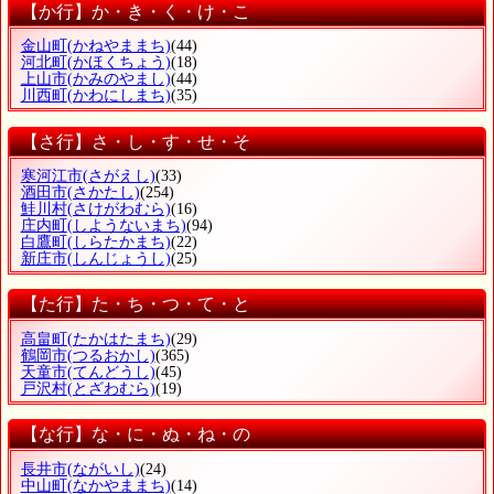
【か行】か・き・く・け・こ
金山町
(かねやままち)
(44)
河北町
(かほくちょう)
(18)
上山市
(かみのやまし)
(44)
川西町
(かわにしまち)
(35)
【さ行】さ・し・す・せ・そ
寒河江市
(さがえし)
(33)
酒田市
(さかたし)
(254)
鮭川村
(さけがわむら)
(16)
庄内町
(しようないまち)
(94)
白鷹町
(しらたかまち)
(22)
新庄市
(しんじょうし)
(25)
【た行】た・ち・つ・て・と
高畠町
(たかはたまち)
(29)
鶴岡市
(つるおかし)
(365)
天童市
(てんどうし)
(45)
戸沢村
(とざわむら)
(19)
【な行】な・に・ぬ・ね・の
長井市
(ながいし)
(24)
中山町
(なかやままち)
(14)