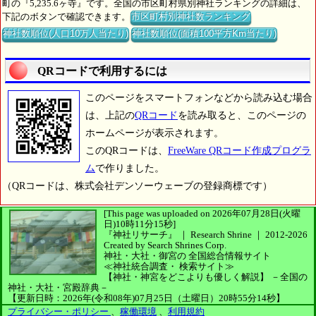
町の『5,235.6ヶ寺』です。全国の市区町村県別神社ランキングの詳細は、
下記のボタンで確認できます。
市区町村別神社数ランキング
神社数順位(人口10万人当たり)
神社数順位(面積100平方Km当たり)
QRコードで利用するには
このページをスマートフォンなどから読み込む場合
は、上記の
QRコード
を読み取ると、このページの
ホームページが表示されます。
このQRコードは、
FreeWare QRコード作成プログラ
ム
で作りました。
（QRコードは、株式会社デンソーウェーブの登録商標です）
[This page was uploaded on 2026年07月28日(火曜
日)10時11分15秒]
『神社リサーチ』 ｜ Research Shrine
｜
2012-2026
Created by
Search Shrines Corp.
神社・大社・御宮の
全国総合情報サイト
≪神社統合調査・
検索サイト≫
【神社・神宮をどこよりも優しく解説】
－全国の
神社・大社・宮殿辞典－
【更新日時：2026年(令和08年)07月25日（土曜日）20時55分14秒】
プライバシー・ポリシー
、
稼働環境
、
利用規約