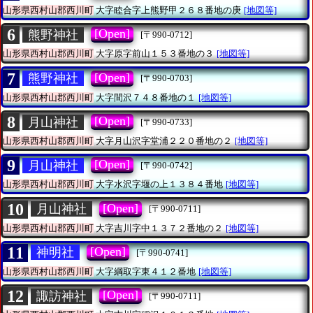
山形県西村山郡西川町
大字睦合字上熊野甲２６８番地の庚
[地図等]
6
[Open]
熊野神社
[〒990-0712]
山形県西村山郡西川町
大字原字前山１５３番地の３
[地図等]
7
[Open]
熊野神社
[〒990-0703]
山形県西村山郡西川町
大字間沢７４８番地の１
[地図等]
8
[Open]
月山神社
[〒990-0733]
山形県西村山郡西川町
大字月山沢字堂浦２２０番地の２
[地図等]
9
[Open]
月山神社
[〒990-0742]
山形県西村山郡西川町
大字水沢字堰の上１３８４番地
[地図等]
10
[Open]
月山神社
[〒990-0711]
山形県西村山郡西川町
大字吉川字中１３７２番地の２
[地図等]
11
[Open]
神明社
[〒990-0741]
山形県西村山郡西川町
大字綱取字東４１２番地
[地図等]
12
[Open]
諏訪神社
[〒990-0711]