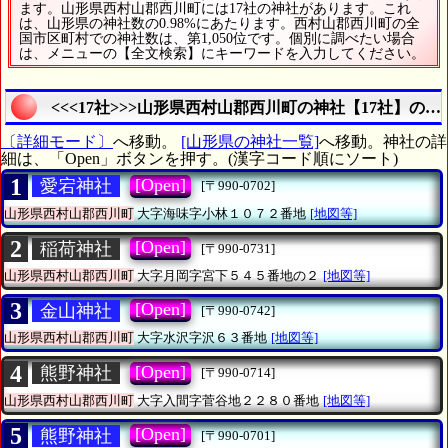
ます。山形県西村山郡西川町には17社の神社があります。これ
は、山形県の神社数の0.98%にあたります。西村山郡西川町の全
国市区町村での神社数は、第1,050位です。個別に調べたい場合
は、メニューの【全文検索】にキーワードを入力してください。
<<<17社>>>山形県西村山郡西川町の神社【17社】の詳
〔詳細モード〕
へ移動。
[山形県の神社一覧]
へ移動。神社の詳
細は、「Open」ボタンを押す。(漢字コード順にソート)
1
[Open]
愛宕神社
[〒990-0702]
山形県西村山郡西川町
大字海味字小林１０７２番地
[地図等]
2
[Open]
稲荷神社
[〒990-0731]
山形県西村山郡西川町
大字月岡字宮下５４５番地の２
[地図等]
3
[Open]
金山神社
[〒990-0742]
山形県西村山郡西川町
大字水沢字沢６３番地
[地図等]
4
[Open]
熊野神社
[〒990-0714]
山形県西村山郡西川町
大字入間字菅谷地２２８０番地
[地図等]
5
[Open]
熊野神社
[〒990-0701]