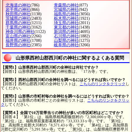
北海道の神社
(786)
青森県の神社
(877)
岩手県の神社
(866)
宮城県の神社
(942)
秋田県の神社
(1138)
福島県の神社
(3056)
茨城県の神社
(2483)
栃木県の神社
(1921)
群馬県の神社
(1211)
埼玉県の神社
(2011)
千葉県の神社
(3162)
東京都の神社
(1438)
神奈川県の神社
(1122)
新潟県の神社
(4695)
富山県の神社
(2266)
石川県の神社
(1882)
福井県の神社
(1708)
山梨県の神社
(1275)
長野県の神社
(2385)
岐阜県の神社
(3266)
山形県西村山郡西川町の神社に関するよくある質問
【質問1】山形県西村山郡西川町の全神社は何社ですか？
【回答1】山形県西村山郡西川町の神社数は、「17カ寺」です。
【質問2】西村山郡西川町の全神社を調べるにはどうすれば良いですか？
【回答2】西村山郡西川町の全神社リストは、
こちらのリンクをクリック
し
てください。
【質問3】山形県の市町村毎の全神社を調べるにはどうすれば良いですか？
【回答3】山形県の市町村ごとの全神社リストは、
こちらのリンクをクリッ
ク
してください。
【質問４】全国で10万世帯当りの神社が多いの市区町村はどこですか？
【回答４】「第1位」は、福島県相馬郡飯舘村の『2,300,000ヶ寺』です。
「第2位」は、福島県双葉郡葛尾村の『33,333.33ヶ寺』です。「第3位」
は、高知県土佐郡大川村の『8,571.43ヶ寺』です。「第4位」は、高知県吾
川郡仁淀川町の『5,291.58ヶ寺』です。「第5位」は、山梨県南巨摩郡早川