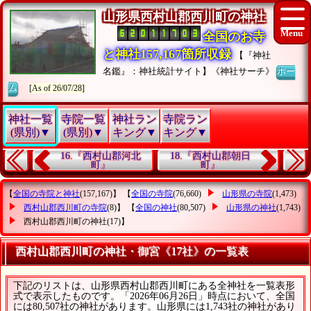
山形県西村山郡西川町の神社
全国のお寺
と神社157,167箇所収録
【『神社
名鑑』：神社統計サイト】《神社サーチ》
ホー
ム
[As of 26/07/28]
神社一覧
寺院一覧
神社ラン
寺院ラン
(県別)▼
(県別)▼
キング▼
キング▼
16.『西村山郡河北
18.『西村山郡朝日
町』
町』
【
全国の寺院と神社
(157,167)】 【
全国の寺院
(76,660)
山形県の寺院
(1,473)
西村山郡西川町の寺院
(8)】 【
全国の神社
(80,507)
山形県の神社
(1,743)
西村山郡西川町の神社
(17)】
西村山郡西川町の神社・御宮《17社》の一覧表
下記のリストは、山形県西村山郡西川町にある全神社を一覧表形
式で表示したものです。「2026年06月26日」時点において、全国
には80,507社の神社があります。山形県には1,743社の神社があり