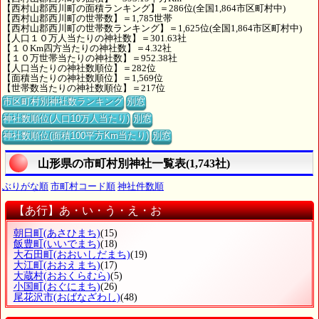
【西村山郡西川町の面積ランキング】＝286位(全国1,864市区町村中)
【西村山郡西川町の世帯数】＝1,785世帯
【西村山郡西川町の世帯数ランキング】＝1,625位(全国1,864市区町村中)
【人口１０万人当たりの神社数】＝301.63社
【１０Km四方当たりの神社数】＝4.32社
【１０万世帯当たりの神社数】＝952.38社
【人口当たりの神社数順位】＝282位
【面積当たりの神社数順位】＝1,569位
【世帯数当たりの神社数順位】＝217位
市区町村別神社数ランキング
別窓
神社数順位(人口10万人当たり)
別窓
神社数順位(面積100平方Km当たり)
別窓
山形県の市町村別神社一覧表(1,743社)
ぶりがな順
市町村コード順
神社件数順
【あ行】あ・い・う・え・お
朝日町
(あさひまち)
(15)
飯豊町
(いいでまち)
(18)
大石田町
(おおいしだまち)
(19)
大江町
(おおえまち)
(17)
大蔵村
(おおくらむら)
(5)
小国町
(おぐにまち)
(26)
尾花沢市
(おばなざわし)
(48)