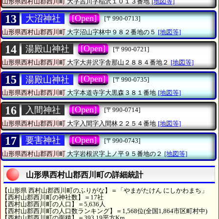
山形県西村山郡西川町
大字吉川字稲沢１０１３番地
[地図等]
13
[Open]
大沼神社
[〒990-0713]
山形県西村山郡西川町
大字沼山字林中９８２番地の５
[地図等]
14
[Open]
湯殿山神社
[〒990-0721]
山形県西村山郡西川町
大字大井沢字舎那山２８８４番地２
[地図等]
15
[Open]
湯殿山神社
[〒990-0735]
山形県西村山郡西川町
大字本道寺字大黒森３８１番地
[地図等]
16
[Open]
入間神社
[〒990-0714]
山形県西村山郡西川町
大字入間字入間林２２５４番地
[地図等]
17
[Open]
要害神社
[〒990-0743]
山形県西村山郡西川町
大字岩根沢字上ノ平９５番地の２
[地図等]
山形県西村山郡西川町の詳細統計
【山形県 西村山郡西川町のふりがな】＝「やまがたけん にしかわまち」
【西村山郡西川町の神社数】＝17社
【西村山郡西川町の人口】＝5,636人
【西村山郡西川町の人口数ランキング】＝1,568位(全国1,864市区町村中)
【西村山郡西川町の面積】＝393.19平方Km