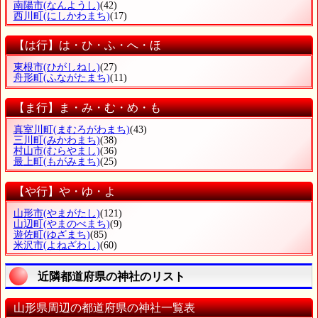
南陽市
(なんようし)
(42)
西川町
(にしかわまち)
(17)
【は行】は・ひ・ふ・へ・ほ
東根市
(ひがしねし)
(27)
舟形町
(ふながたまち)
(11)
【ま行】ま・み・む・め・も
真室川町
(まむろがわまち)
(43)
三川町
(みかわまち)
(38)
村山市
(むらやまし)
(36)
最上町
(もがみまち)
(25)
【や行】や・ゆ・よ
山形市
(やまがたし)
(121)
山辺町
(やまのべまち)
(9)
遊佐町
(ゆざまち)
(85)
米沢市
(よねざわし)
(60)
近隣都道府県の神社のリスト
山形県周辺の都道府県の神社一覧表